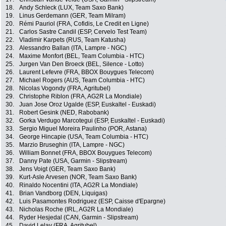
18.
Andy Schleck (LUX, Team Saxo Bank)
19.
Linus Gerdemann (GER, Team Milram)
20.
Rémi Pauriol (FRA, Cofidis, Le Credit en Ligne)
21.
Carlos Sastre Candil (ESP, Cervelo Test Team)
22.
Vladimir Karpets (RUS, Team Katusha)
23.
Alessandro Ballan (ITA, Lampre - NGC)
24.
Maxime Monfort (BEL, Team Columbia - HTC)
25.
Jurgen Van Den Broeck (BEL, Silence - Lotto)
26.
Laurent Lefevre (FRA, BBOX Bouygues Telecom)
27.
Michael Rogers (AUS, Team Columbia - HTC)
28.
Nicolas Vogondy (FRA, Agritubel)
29.
Christophe Riblon (FRA, AG2R La Mondiale)
30.
Juan Jose Oroz Ugalde (ESP, Euskaltel - Euskadi)
31.
Robert Gesink (NED, Rabobank)
32.
Gorka Verdugo Marcotegui (ESP, Euskaltel - Euskadi)
33.
Sergio Miguel Moreira Paulinho (POR, Astana)
34.
George Hincapie (USA, Team Columbia - HTC)
35.
Marzio Bruseghin (ITA, Lampre - NGC)
36.
William Bonnet (FRA, BBOX Bouygues Telecom)
37.
Danny Pate (USA, Garmin - Slipstream)
38.
Jens Voigt (GER, Team Saxo Bank)
39.
Kurt-Asle Arvesen (NOR, Team Saxo Bank)
40.
Rinaldo Nocentini (ITA, AG2R La Mondiale)
41.
Brian Vandborg (DEN, Liquigas)
42.
Luis Pasamontes Rodriguez (ESP, Caisse d'Epargne)
43.
Nicholas Roche (IRL, AG2R La Mondiale)
44.
Ryder Hesjedal (CAN, Garmin - Slipstream)
45.
David Lelay (FRA, Agritubel)