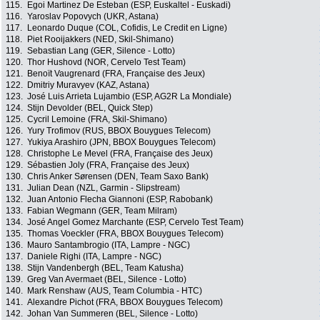
115.
Egoi Martinez De Esteban (ESP, Euskaltel - Euskadi)
116.
Yaroslav Popovych (UKR, Astana)
117.
Leonardo Duque (COL, Cofidis, Le Credit en Ligne)
118.
Piet Rooijakkers (NED, Skil-Shimano)
119.
Sebastian Lang (GER, Silence - Lotto)
120.
Thor Hushovd (NOR, Cervelo Test Team)
121.
Benoït Vaugrenard (FRA, Française des Jeux)
122.
Dmitriy Muravyev (KAZ, Astana)
123.
José Luis Arrieta Lujambio (ESP, AG2R La Mondiale)
124.
Stijn Devolder (BEL, Quick Step)
125.
Cycril Lemoine (FRA, Skil-Shimano)
126.
Yury Trofimov (RUS, BBOX Bouygues Telecom)
127.
Yukiya Arashiro (JPN, BBOX Bouygues Telecom)
128.
Christophe Le Mevel (FRA, Française des Jeux)
129.
Sébastien Joly (FRA, Française des Jeux)
130.
Chris Anker Sørensen (DEN, Team Saxo Bank)
131.
Julian Dean (NZL, Garmin - Slipstream)
132.
Juan Antonio Flecha Giannoni (ESP, Rabobank)
133.
Fabian Wegmann (GER, Team Milram)
134.
José Angel Gomez Marchante (ESP, Cervelo Test Team)
135.
Thomas Voeckler (FRA, BBOX Bouygues Telecom)
136.
Mauro Santambrogio (ITA, Lampre - NGC)
137.
Daniele Righi (ITA, Lampre - NGC)
138.
Stijn Vandenbergh (BEL, Team Katusha)
139.
Greg Van Avermaet (BEL, Silence - Lotto)
140.
Mark Renshaw (AUS, Team Columbia - HTC)
141.
Alexandre Pichot (FRA, BBOX Bouygues Telecom)
142.
Johan Van Summeren (BEL, Silence - Lotto)