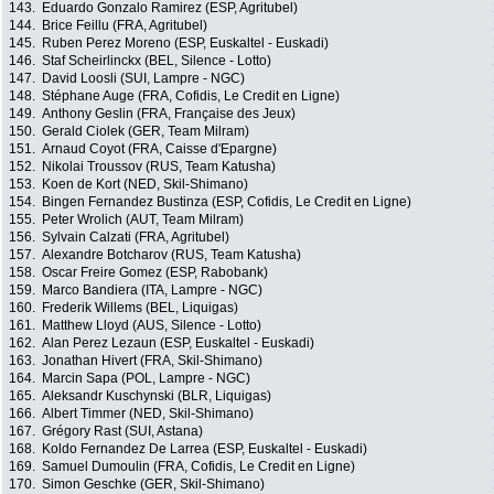
143.
Eduardo Gonzalo Ramirez (ESP, Agritubel)
144.
Brice Feillu (FRA, Agritubel)
145.
Ruben Perez Moreno (ESP, Euskaltel - Euskadi)
146.
Staf Scheirlinckx (BEL, Silence - Lotto)
147.
David Loosli (SUI, Lampre - NGC)
148.
Stéphane Auge (FRA, Cofidis, Le Credit en Ligne)
149.
Anthony Geslin (FRA, Française des Jeux)
150.
Gerald Ciolek (GER, Team Milram)
151.
Arnaud Coyot (FRA, Caisse d'Epargne)
152.
Nikolai Troussov (RUS, Team Katusha)
153.
Koen de Kort (NED, Skil-Shimano)
154.
Bingen Fernandez Bustinza (ESP, Cofidis, Le Credit en Ligne)
155.
Peter Wrolich (AUT, Team Milram)
156.
Sylvain Calzati (FRA, Agritubel)
157.
Alexandre Botcharov (RUS, Team Katusha)
158.
Oscar Freire Gomez (ESP, Rabobank)
159.
Marco Bandiera (ITA, Lampre - NGC)
160.
Frederik Willems (BEL, Liquigas)
161.
Matthew Lloyd (AUS, Silence - Lotto)
162.
Alan Perez Lezaun (ESP, Euskaltel - Euskadi)
163.
Jonathan Hivert (FRA, Skil-Shimano)
164.
Marcin Sapa (POL, Lampre - NGC)
165.
Aleksandr Kuschynski (BLR, Liquigas)
166.
Albert Timmer (NED, Skil-Shimano)
167.
Grégory Rast (SUI, Astana)
168.
Koldo Fernandez De Larrea (ESP, Euskaltel - Euskadi)
169.
Samuel Dumoulin (FRA, Cofidis, Le Credit en Ligne)
170.
Simon Geschke (GER, Skil-Shimano)