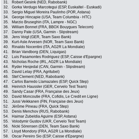
31.
Robert Gesink (NED, Rabobank)
32.
Gorka Verdugo Marcotegui (ESP, Euskaltel - Euskadi)
33.
Sergio Miguel Moreira Paulinho (POR, Astana)
34.
George Hincapie (USA, Team Columbia - HTC)
35.
Marzio Bruseghin (ITA, Lampre - NGC)
36.
William Bonnet (FRA, BBOX Bouygues Telecom)
37.
Danny Pate (USA, Garmin - Slipstream)
38.
Jens Voigt (GER, Team Saxo Bank)
39.
Kurt-Asle Arvesen (NOR, Team Saxo Bank)
40.
Rinaldo Nocentini (ITA, AG2R La Mondiale)
41.
Brian Vandborg (DEN, Liquigas)
42.
Luis Pasamontes Rodriguez (ESP, Caisse d'Epargne)
43.
Nicholas Roche (IRL, AG2R La Mondiale)
44.
Ryder Hesjedal (CAN, Garmin - Slipstream)
45.
David Lelay (FRA, Agritubel)
46.
Stef Clement (NED, Rabobank)
47.
Carlos Barredo Llamazales (ESP, Quick Step)
48.
Heinrich Haussler (GER, Cervelo Test Team)
49.
Sandy Casar (FRA, Française des Jeux)
50.
David Moncoutie (FRA, Cofidis, Le Credit en Ligne)
51.
Jussi Veikkanen (FIN, Française des Jeux)
52.
Jérôme Pineau (FRA, Quick Step)
53.
Denis Menchov (RUS, Rabobank)
54.
Haimar Zubeldia Aguirre (ESP, Astana)
55.
Volodymir Gustov (UKR, Cervelo Test Team)
56.
Nicki Sörensen (DEN, Team Saxo Bank)
57.
Lloyd Mondory (FRA, AG2R La Mondiale)
58.
Oscar Pereiro Sio (ESP, Caisse d'Epargne)