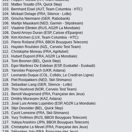
102.
Matteo Tosatto (ITA, Quick Step)
103.
Bernhard Eisel (AUT, Team Columbia - HTC)
104.
Mickael Delage (FRA, Silence - Lotto)
105.
Grischa Niermann (GER, Rabobank)
106.
Martijn Maaskant (NED, Garmin - Slipstream)
107.
Vladimir Efimkin (RUS, AG2R La Mondiale)
108.
David Arroyo Duran (ESP, Caisse d'Epargne)
109.
Kim Kirchen (LUX, Team Columbia - HTC)
110.
Pierre Rolland (FRA, BBOX Bouygues Telecom)
111.
Hayden Roulston (NZL, Cervelo Test Team)
112.
Christophe Moreau (FRA, Agritubel)
113.
Hubert Dupont (FRA, AG2R La Mondiale)
114.
Tom Boonen (BEL, Quick Step)
115.
Egoi Martinez De Esteban (ESP, Euskaltel - Euskadi)
116.
Yaroslav Popovych (UKR, Astana)
117.
Leonardo Duque (COL, Cofidis, Le Credit en Ligne)
118.
Piet Rooijakkers (NED, Skil-Shimano)
119.
Sebastian Lang (GER, Silence - Lotto)
120.
Thor Hushovd (NOR, Cervelo Test Team)
121.
Benoït Vaugrenard (FRA, Française des Jeux)
122.
Dmitriy Muravyev (KAZ, Astana)
123.
José Luis Arrieta Lujambio (ESP, AG2R La Mondiale)
124.
Stijn Devolder (BEL, Quick Step)
125.
Cycril Lemoine (FRA, Skil-Shimano)
126.
Yury Trofimov (RUS, BBOX Bouygues Telecom)
127.
Yukiya Arashiro (JPN, BBOX Bouygues Telecom)
128.
Christophe Le Mevel (FRA, Française des Jeux)
129.
Sébastien Joly (FRA, Française des Jeux)