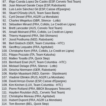
87.
Iñigo Cuesta Lopez De Castro (ESP, Cervelo Test Team)
88.
Juan Manuel Garate Cepa (ESP, Rabobank)
89.
Luis León Sánchez Gil (ESP, Caisse d'Epargne)
90.
Stuart O'Grady (AUS, Team Saxo Bank)
91.
Cyril Dessel (FRA, AG2R La Mondiale)
92.
Charles Wegelius (GBR, Silence - Lotto)
93.
Sébastien Minard (FRA, Cofidis, Le Credit en Ligne)
94.
Brett Lancaster (AUS, Cervelo Test Team)
95.
Amaël Moinard (FRA, Cofidis, Le Credit en Ligne)
96.
Thierry Huppond (FRA, Skil-Shimano)
97.
Joost Posthuma (NED, Rabobank)
98.
Bert Grabsch (GER, Team Columbia - HTC)
99.
Geoffroy Lequatre (FRA, Agritubel)
100.
Christophe Kern (FRA, Cofidis, Le Credit en Ligne)
101.
Filippo Pozzato (ITA, Team Katusha)
102.
Matteo Tosatto (ITA, Quick Step)
103.
Bernhard Eisel (AUT, Team Columbia - HTC)
104.
Mickael Delage (FRA, Silence - Lotto)
105.
Grischa Niermann (GER, Rabobank)
106.
Martijn Maaskant (NED, Garmin - Slipstream)
107.
Vladimir Efimkin (RUS, AG2R La Mondiale)
108.
David Arroyo Duran (ESP, Caisse d'Epargne)
109.
Kim Kirchen (LUX, Team Columbia - HTC)
110.
Pierre Rolland (FRA, BBOX Bouygues Telecom)
111.
Hayden Roulston (NZL, Cervelo Test Team)
112.
Christophe Moreau (FRA, Agritubel)
113.
Hubert Dupont (FRA, AG2R La Mondiale)
114.
Tom Boonen (BEL, Quick Step)