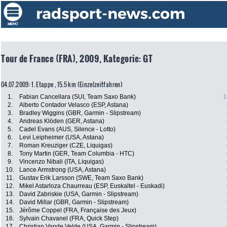
Tour de France (FRA), 2009, Kategorie: GT
04.07.2009: 1. Etappe , 15.5 km (Einzelzeitfahren)
1.
Fabian Cancellara (SUI, Team Saxo Bank)
1
2.
Alberto Contador Velasco (ESP, Astana)
3.
Bradley Wiggins (GBR, Garmin - Slipstream)
4.
Andreas Klöden (GER, Astana)
5.
Cadel Evans (AUS, Silence - Lotto)
6.
Levi Leipheimer (USA, Astana)
7.
Roman Kreuziger (CZE, Liquigas)
8.
Tony Martin (GER, Team Columbia - HTC)
9.
Vincenzo Nibali (ITA, Liquigas)
10.
Lance Armstrong (USA, Astana)
11.
Gustav Erik Larsson (SWE, Team Saxo Bank)
12.
Mikel Astarloza Chaurreau (ESP, Euskaltel - Euskadi)
13.
David Zabriskie (USA, Garmin - Slipstream)
14.
David Millar (GBR, Garmin - Slipstream)
15.
Jérôme Coppel (FRA, Française des Jeux)
16.
Sylvain Chavanel (FRA, Quick Step)
17.
Christian Vande Velde (USA, Garmin - Slipstream)