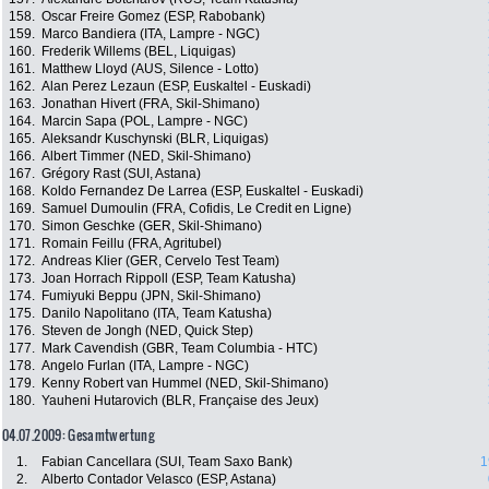
158.
Oscar Freire Gomez (ESP, Rabobank)
159.
Marco Bandiera (ITA, Lampre - NGC)
160.
Frederik Willems (BEL, Liquigas)
161.
Matthew Lloyd (AUS, Silence - Lotto)
162.
Alan Perez Lezaun (ESP, Euskaltel - Euskadi)
163.
Jonathan Hivert (FRA, Skil-Shimano)
164.
Marcin Sapa (POL, Lampre - NGC)
165.
Aleksandr Kuschynski (BLR, Liquigas)
166.
Albert Timmer (NED, Skil-Shimano)
167.
Grégory Rast (SUI, Astana)
168.
Koldo Fernandez De Larrea (ESP, Euskaltel - Euskadi)
169.
Samuel Dumoulin (FRA, Cofidis, Le Credit en Ligne)
170.
Simon Geschke (GER, Skil-Shimano)
171.
Romain Feillu (FRA, Agritubel)
172.
Andreas Klier (GER, Cervelo Test Team)
173.
Joan Horrach Rippoll (ESP, Team Katusha)
174.
Fumiyuki Beppu (JPN, Skil-Shimano)
175.
Danilo Napolitano (ITA, Team Katusha)
176.
Steven de Jongh (NED, Quick Step)
177.
Mark Cavendish (GBR, Team Columbia - HTC)
178.
Angelo Furlan (ITA, Lampre - NGC)
179.
Kenny Robert van Hummel (NED, Skil-Shimano)
180.
Yauheni Hutarovich (BLR, Française des Jeux)
04.07.2009: Gesamtwertung
1.
Fabian Cancellara (SUI, Team Saxo Bank)
1
2.
Alberto Contador Velasco (ESP, Astana)