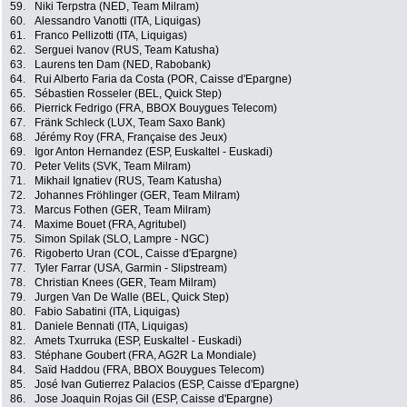
59.
Niki Terpstra (NED, Team Milram)
60.
Alessandro Vanotti (ITA, Liquigas)
61.
Franco Pellizotti (ITA, Liquigas)
62.
Serguei Ivanov (RUS, Team Katusha)
63.
Laurens ten Dam (NED, Rabobank)
64.
Rui Alberto Faria da Costa (POR, Caisse d'Epargne)
65.
Sébastien Rosseler (BEL, Quick Step)
66.
Pierrick Fedrigo (FRA, BBOX Bouygues Telecom)
67.
Fränk Schleck (LUX, Team Saxo Bank)
68.
Jérémy Roy (FRA, Française des Jeux)
69.
Igor Anton Hernandez (ESP, Euskaltel - Euskadi)
70.
Peter Velits (SVK, Team Milram)
71.
Mikhail Ignatiev (RUS, Team Katusha)
72.
Johannes Fröhlinger (GER, Team Milram)
73.
Marcus Fothen (GER, Team Milram)
74.
Maxime Bouet (FRA, Agritubel)
75.
Simon Spilak (SLO, Lampre - NGC)
76.
Rigoberto Uran (COL, Caisse d'Epargne)
77.
Tyler Farrar (USA, Garmin - Slipstream)
78.
Christian Knees (GER, Team Milram)
79.
Jurgen Van De Walle (BEL, Quick Step)
80.
Fabio Sabatini (ITA, Liquigas)
81.
Daniele Bennati (ITA, Liquigas)
82.
Amets Txurruka (ESP, Euskaltel - Euskadi)
83.
Stéphane Goubert (FRA, AG2R La Mondiale)
84.
Saïd Haddou (FRA, BBOX Bouygues Telecom)
85.
José Ivan Gutierrez Palacios (ESP, Caisse d'Epargne)
86.
Jose Joaquin Rojas Gil (ESP, Caisse d'Epargne)