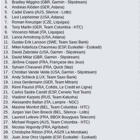
3.
Bradley Wiggins (GBR, Garmin - Slipstream)
4.
Andreas Klöden (GER, Astana)
5.
Cadel Evans (AUS, Silence - Lotto)
6.
Levi Leipheimer (USA, Astana)
7.
Roman Kreuziger (CZE, Liquigas)
8.
Tony Martin (GER, Team Columbia - HTC)
9.
Vincenzo Nibali (ITA, Liquigas)
10.
Lance Armstrong (USA, Astana)
11.
Gustav Erik Larsson (SWE, Team Saxo Bank)
12.
Mikel Astarloza Chaurreau (ESP, Euskaltel - Euskadi)
13.
David Zabriskie (USA, Garmin - Slipstream)
14.
David Millar (GBR, Garmin - Slipstream)
15.
Jérôme Coppel (FRA, Française des Jeux)
16.
Sylvain Chavanel (FRA, Quick Step)
17.
Christian Vande Velde (USA, Garmin - Slipstream)
18.
Andy Schleck (LUX, Team Saxo Bank)
19.
Linus Gerdemann (GER, Team Milram)
20.
Rémi Pauriol (FRA, Cofidis, Le Credit en Ligne)
21.
Carlos Sastre Candil (ESP, Cervelo Test Team)
22.
Vladimir Karpets (RUS, Team Katusha)
23.
Alessandro Ballan (ITA, Lampre - NGC)
24.
Maxime Monfort (BEL, Team Columbia - HTC)
25.
Jurgen Van Den Broeck (BEL, Silence - Lotto)
26.
Laurent Lefevre (FRA, BBOX Bouygues Telecom)
27.
Michael Rogers (AUS, Team Columbia - HTC)
28.
Nicolas Vogondy (FRA, Agritubel)
29.
Christophe Riblon (FRA, AG2R La Mondiale)
30.
Juan Jose Oroz Ugalde (ESP, Euskaltel - Euskadi)