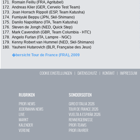
171.
Romain Feillu (FRA, Agritubel)
172.
Andreas Klier (GER, Cervelo Test Team)
173.
Joan Horrach Rippoll (ESP, Team Katusha)
174.
Fumiyuki Beppu (JPN, Skil-Shimano)
175.
Danilo Napolitano (ITA, Team Katusha)
176.
Steven de Jongh (NED, Quick Step)
177.
Mark Cavendish (GBR, Team Columbia - HTC)
178.
Angelo Furlan (ITA, Lampre - NGC)
179.
Kenny Robert van Hummel (NED, Skil-Shimano)
180.
Yauheni Hutarovich (BLR, Française des Jeux)
�bersicht Tour de France (FRA), 2009
COOKIE EINSTELLUNGEN
|
DATENSCHUTZ
|
KONTAKT
|
IMPRESSUM
RUBRIKEN
SONDERSEITEN
PROFI-NEWS
GIRO D`ITALIA 2026
JEDERMANN-NEWS
TOUR DE FRANCE 2026
LIVE
VUELTA A ESPAÑA 2026
MARKT
RENNERGEBNISSE
KALENDER
PROFI-TEAMS
VEREINE
PROFI-FAHRER