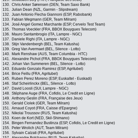
130.
Chris Anker Sørensen (DEN, Team Saxo Bank)
131.
Julian Dean (NZL, Garmin - Slipstream)
132.
Juan Antonio Flecha Giannoni (ESP, Rabobank)
133.
Fabian Wegmann (GER, Team Milram)
134.
José Angel Gomez Marchante (ESP, Cervelo Test Team)
135.
Thomas Voeckler (FRA, BBOX Bouygues Telecom)
136.
Mauro Santambrogio (ITA, Lampre - NGC)
137.
Daniele Righi (ITA, Lampre - NGC)
138.
Stijn Vandenbergh (BEL, Team Katusha)
139.
Greg Van Avermaet (BEL, Silence - Lotto)
140.
Mark Renshaw (AUS, Team Columbia - HTC)
141.
Alexandre Pichot (FRA, BBOX Bouygues Telecom)
142.
Johan Van Summeren (BEL, Silence - Lotto)
143.
Eduardo Gonzalo Ramirez (ESP, Agritubel)
144.
Brice Feillu (FRA, Agritubel)
145.
Ruben Perez Moreno (ESP, Euskaltel - Euskadi)
146.
Staf Scheirlinckx (BEL, Silence - Lotto)
147.
David Loosli (SUI, Lampre - NGC)
148.
Stéphane Auge (FRA, Cofidis, Le Credit en Ligne)
149.
Anthony Geslin (FRA, Française des Jeux)
150.
Gerald Ciolek (GER, Team Milram)
151.
Arnaud Coyot (FRA, Caisse d'Epargne)
152.
Nikolai Troussov (RUS, Team Katusha)
153.
Koen de Kort (NED, Skil-Shimano)
154.
Bingen Fernandez Bustinza (ESP, Cofidis, Le Credit en Ligne)
155.
Peter Wrolich (AUT, Team Milram)
156.
Sylvain Calzati (FRA, Agritubel)
157.
Alexandre Botcharov (RUS, Team Katusha)