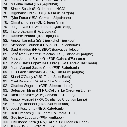
74.
Maxime Bouet (FRA, Agritubel)
75.
Simon Spilak (SLO, Lampre - NGC)
76.
Rigoberto Uran (COL, Caisse d'Epargne)
77.
Tyler Farrar (USA, Garmin - Slipstream)
78.
Christian Knees (GER, Team Milram)
79.
Jurgen Van De Walle (BEL, Quick Step)
80.
Fabio Sabatini (ITA, Liquigas)
81.
Daniele Bennati (ITA, Liquigas)
82.
Amets Txurruka (ESP, Euskaltel - Euskadi)
83.
Stéphane Goubert (FRA, AG2R La Mondiale)
84.
Saïd Haddou (FRA, BBOX Bouygues Telecom)
85.
José Ivan Gutierrez Palacios (ESP, Caisse d'Epargne)
86.
Jose Joaquin Rojas Gil (ESP, Caisse d'Epargne)
87.
Iñigo Cuesta Lopez De Castro (ESP, Cervelo Test Team)
88.
Juan Manuel Garate Cepa (ESP, Rabobank)
89.
Luis León Sánchez Gil (ESP, Caisse d'Epargne)
90.
Stuart O'Grady (AUS, Team Saxo Bank)
91.
Cyril Dessel (FRA, AG2R La Mondiale)
92.
Charles Wegelius (GBR, Silence - Lotto)
93.
Sébastien Minard (FRA, Cofidis, Le Credit en Ligne)
94.
Brett Lancaster (AUS, Cervelo Test Team)
95.
Amaël Moinard (FRA, Cofidis, Le Credit en Ligne)
96.
Thierry Huppond (FRA, Skil-Shimano)
97.
Joost Posthuma (NED, Rabobank)
98.
Bert Grabsch (GER, Team Columbia - HTC)
99.
Geoffroy Lequatre (FRA, Agritubel)
100.
Christophe Kern (FRA, Cofidis, Le Credit en Ligne)
101.
Filippo Pozzato (ITA, Team Katusha)