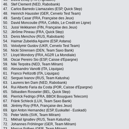
46.
Stef Clement (NED, Rabobank)
47.
Carlos Barredo Llamazales (ESP, Quick Step)
48.
Heinrich Haussler (GER, Cervelo Test Team)
49.
Sandy Casar (FRA, Française des Jeux)
50.
David Moncoutie (FRA, Cofidis, Le Credit en Ligne)
51.
Jussi Veikkanen (FIN, Française des Jeux)
52.
Jérôme Pineau (FRA, Quick Step)
53.
Denis Menchov (RUS, Rabobank)
54.
Haimar Zubeldia Aguirre (ESP, Astana)
55.
Volodymir Gustov (UKR, Cervelo Test Team)
56.
Nicki Sörensen (DEN, Team Saxo Bank)
57.
Lloyd Mondory (FRA, AG2R La Mondiale)
58.
Oscar Pereiro Sio (ESP, Caisse d'Epargne)
59.
Niki Terpstra (NED, Team Milram)
60.
Alessandro Vanotti (ITA, Liquigas)
61.
Franco Pellizotti (ITA, Liquigas)
62.
Serguei Ivanov (RUS, Team Katusha)
63.
Laurens ten Dam (NED, Rabobank)
64.
Rui Alberto Faria da Costa (POR, Caisse d'Epargne)
65.
Sébastien Rosseler (BEL, Quick Step)
66.
Pierrick Fedrigo (FRA, BBOX Bouygues Telecom)
67.
Fränk Schleck (LUX, Team Saxo Bank)
68.
Jérémy Roy (FRA, Française des Jeux)
69.
Igor Anton Hernandez (ESP, Euskaltel - Euskadi)
70.
Peter Velits (SVK, Team Milram)
71.
Mikhail Ignatiev (RUS, Team Katusha)
72.
Johannes Fröhlinger (GER, Team Milram)
73.
Marcus Fothen (GER, Team Milram)