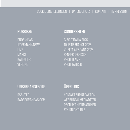
COOKIE EINSTELLUNGEN
|
DATENSCHUTZ
|
KONTAKT
|
IMPRESSUM
RUBRIKEN
SONDERSEITEN
PROFI-NEWS
GIRO D`ITALIA 2026
JEDERMANN-NEWS
TOUR DE FRANCE 2026
LIVE
VUELTA A ESPAÑA 2026
MARKT
RENNERGEBNISSE
KALENDER
PROFI-TEAMS
VEREINE
PROFI-FAHRER
UNSERE ANGEBOTE
ÜBER UNS
RSS-FEED
KONTAKT ZUR REDAKTION
RADSPORT-NEWS.COM
WERBUNG & MEDIADATEN
PRODUKTINFORMATIONEN
ETHIKRICHTLINIE