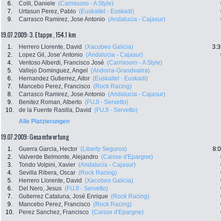
6.
Colli, Daniele
(Carmiooro - A Style)
7.
Urtasun Perez, Pablo
(Euskaltel - Euskadi)
9.
Carrasco Ramirez, Jose Antonio
(Andalucia - Cajasur)
19.07.2009: 3. Etappe , 154.1 km
1.
Herrero Llorente, David
(Xacobeo Galicia)
3:3
2.
Lopez Gil, Jose' Antonio
(Andalucia - Cajasur)
4.
Ventoso Alberdi, Francisco José
(Carmiooro - A Style)
5.
Vallejo Dominguez, Angel
(Andorra-Grandvalira)
6.
Hernandez Gutierrez, Aitor
(Euskaltel - Euskadi)
7.
Mancebo Perez, Francisco
(Rock Racing)
8.
Carrasco Ramirez, Jose Antonio
(Andalucia - Cajasur)
9.
Benitez Roman, Alberto
(FUJI - Servetto)
10.
de la Fuente Rasilla, David
(FUJI - Servetto)
Alle Platzierungen
19.07.2009: Gesamtwertung
1.
Guerra Garcia, Hector
(Liberty Seguros)
8:
2.
Valverde Belmonte, Alejandro
(Caisse d'Epargne)
3.
Tondo Volpini, Xavier
(Andalucia - Cajasur)
4.
Sevilla Ribera, Oscar
(Rock Racing)
5.
Herrero Llorente, David
(Xacobeo Galicia)
6.
Del Nero, Jesus
(FUJI - Servetto)
7.
Gutierrez Cataluna, José Enrique
(Rock Racing)
9.
Mancebo Perez, Francisco
(Rock Racing)
10.
Perez Sanchez, Francisco
(Caisse d'Epargne)