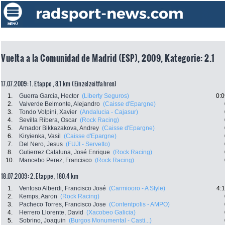
Vuelta a la Comunidad de Madrid (ESP), 2009, Kategorie: 2.1
17.07.2009: 1. Etappe , 8.1 km (Einzelzeitfahren)
1.
Guerra Garcia, Hector
(Liberty Seguros)
0:0
2.
Valverde Belmonte, Alejandro
(Caisse d'Epargne)
3.
Tondo Volpini, Xavier
(Andalucia - Cajasur)
4.
Sevilla Ribera, Oscar
(Rock Racing)
5.
Amador Bikkazakova, Andrey
(Caisse d'Epargne)
6.
Kiryienka, Vasil
(Caisse d'Epargne)
7.
Del Nero, Jesus
(FUJI - Servetto)
8.
Gutierrez Cataluna, José Enrique
(Rock Racing)
10.
Mancebo Perez, Francisco
(Rock Racing)
18.07.2009: 2. Etappe , 180.4 km
1.
Ventoso Alberdi, Francisco José
(Carmiooro - A Style)
4:
2.
Kemps, Aaron
(Rock Racing)
3.
Pacheco Torres, Francisco Jose
(Contentpolis - AMPO)
4.
Herrero Llorente, David
(Xacobeo Galicia)
5.
Sobrino, Joaquin
(Burgos Monumental - Casti...)