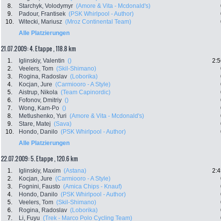
8.
Starchyk, Volodymyr
(Amore & Vita - Mcdonald's)
9.
Padour, Frantisek
(PSK Whirlpool - Author)
10.
Witecki, Mariusz
(Mroz Continental Team)
Alle Platzierungen
21.07.2009: 4. Etappe , 118.8 km
1.
Iglinskiy, Valentin
()
2:5
2.
Veelers, Tom
(Skil-Shimano)
3.
Rogina, Radoslav
(Loborika)
4.
Kocjan, Jure
(Carmiooro - A Style)
5.
Aistrup, Nikola
(Team Capinordic)
6.
Fofonov, Dmitriy
()
7.
Wong, Kam-Po
()
8.
Metlushenko, Yuri
(Amore & Vita - Mcdonald's)
9.
Stare, Matej
(Sava)
10.
Hondo, Danilo
(PSK Whirlpool - Author)
Alle Platzierungen
22.07.2009: 5. Etappe , 120.6 km
1.
Iglinskiy, Maxim
(Astana)
2:4
2.
Kocjan, Jure
(Carmiooro - A Style)
3.
Fognini, Fausto
(Amica Chips - Knauf)
4.
Hondo, Danilo
(PSK Whirlpool - Author)
5.
Veelers, Tom
(Skil-Shimano)
6.
Rogina, Radoslav
(Loborika)
7.
Li, Fuyu
(Trek - Marco Polo Cycling Team)