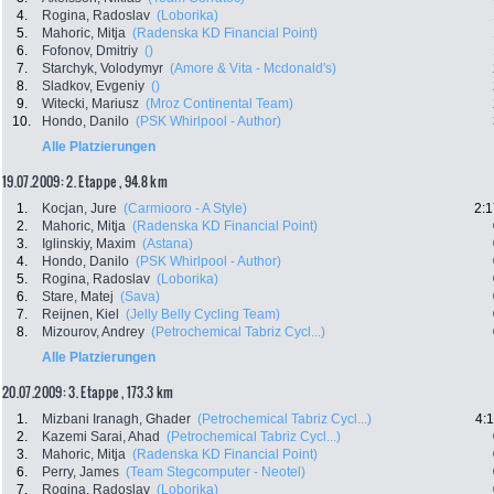
4.
Rogina, Radoslav
(Loborika)
5.
Mahoric, Mitja
(Radenska KD Financial Point)
6.
Fofonov, Dmitriy
()
7.
Starchyk, Volodymyr
(Amore & Vita - Mcdonald's)
8.
Sladkov, Evgeniy
()
9.
Witecki, Mariusz
(Mroz Continental Team)
10.
Hondo, Danilo
(PSK Whirlpool - Author)
Alle Platzierungen
19.07.2009: 2. Etappe , 94.8 km
1.
Kocjan, Jure
(Carmiooro - A Style)
2:1
2.
Mahoric, Mitja
(Radenska KD Financial Point)
3.
Iglinskiy, Maxim
(Astana)
4.
Hondo, Danilo
(PSK Whirlpool - Author)
5.
Rogina, Radoslav
(Loborika)
6.
Stare, Matej
(Sava)
7.
Reijnen, Kiel
(Jelly Belly Cycling Team)
8.
Mizourov, Andrey
(Petrochemical Tabriz Cycl...)
Alle Platzierungen
20.07.2009: 3. Etappe , 173.3 km
1.
Mizbani Iranagh, Ghader
(Petrochemical Tabriz Cycl...)
4:
2.
Kazemi Sarai, Ahad
(Petrochemical Tabriz Cycl...)
3.
Mahoric, Mitja
(Radenska KD Financial Point)
6.
Perry, James
(Team Stegcomputer - Neotel)
7.
Rogina, Radoslav
(Loborika)