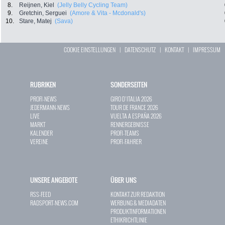
8.
Reijnen, Kiel
(Jelly Belly Cycling Team)
9.
Gretchin, Serguei
(Amore & Vita - Mcdonald's)
10.
Stare, Matej
(Sava)
COOKIE EINSTELLUNGEN
|
DATENSCHUTZ
|
KONTAKT
|
IMPRESSUM
RUBRIKEN
SONDERSEITEN
PROFI-NEWS
GIRO D`ITALIA 2026
JEDERMANN-NEWS
TOUR DE FRANCE 2026
LIVE
VUELTA A ESPAÑA 2026
MARKT
RENNERGEBNISSE
KALENDER
PROFI-TEAMS
VEREINE
PROFI-FAHRER
UNSERE ANGEBOTE
ÜBER UNS
RSS-FEED
KONTAKT ZUR REDAKTION
RADSPORT-NEWS.COM
WERBUNG & MEDIADATEN
PRODUKTINFORMATIONEN
ETHIKRICHTLINIE