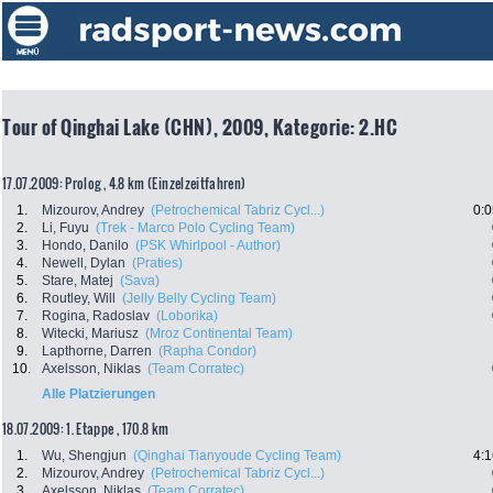
Tour of Qinghai Lake (CHN), 2009, Kategorie: 2.HC
17.07.2009: Prolog , 4.8 km (Einzelzeitfahren)
1.
Mizourov, Andrey
(Petrochemical Tabriz Cycl...)
0:0
2.
Li, Fuyu
(Trek - Marco Polo Cycling Team)
3.
Hondo, Danilo
(PSK Whirlpool - Author)
4.
Newell, Dylan
(Praties)
5.
Stare, Matej
(Sava)
6.
Routley, Will
(Jelly Belly Cycling Team)
7.
Rogina, Radoslav
(Loborika)
8.
Witecki, Mariusz
(Mroz Continental Team)
9.
Lapthorne, Darren
(Rapha Condor)
10.
Axelsson, Niklas
(Team Corratec)
Alle Platzierungen
18.07.2009: 1. Etappe , 170.8 km
1.
Wu, Shengjun
(Qinghai Tianyoude Cycling Team)
4:1
2.
Mizourov, Andrey
(Petrochemical Tabriz Cycl...)
3.
Axelsson, Niklas
(Team Corratec)