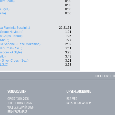
Test Team)
0:00
0:00
 Style)
0:00
etto)
0:00
a Flaminia Bossini...)
21:21:51
Group Navigare)
1:21
a Chips - Knauf)
1:25
 Knauf)
1:27
ua Sapone - Caffe Mokambo)
2:02
ver Cross - Se...)
2:11
iooro - A Style)
3:23
etto)
3:43
- Silver Cross - Se...)
3:51
N.G.C)
3:53
COOKIE EINSTEL
SONDERSEITEN
UNSERE ANGEBOTE
GIRO D`ITALIA 2026
RSS-FEED
TOUR DE FRANCE 2026
RADSPORT-NEWS.COM
VUELTA A ESPAÑA 2026
RENNERGEBNISSE