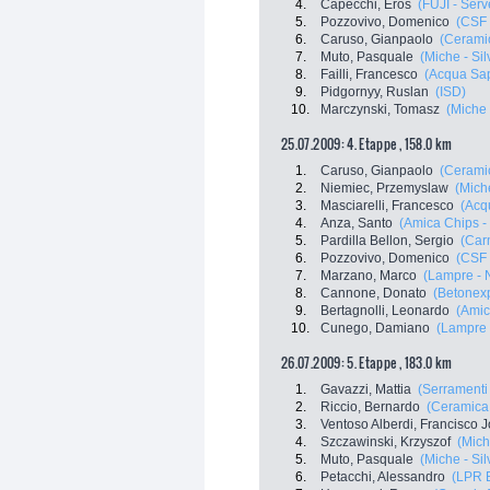
4.
Capecchi, Eros
(FUJI - Serv
5.
Pozzovivo, Domenico
(CSF 
6.
Caruso, Gianpaolo
(Ceramic
7.
Muto, Pasquale
(Miche - Sil
8.
Failli, Francesco
(Acqua Sa
9.
Pidgornyy, Ruslan
(ISD)
10.
Marczynski, Tomasz
(Miche 
25.07.2009: 4. Etappe , 158.0 km
1.
Caruso, Gianpaolo
(Ceramic
2.
Niemiec, Przemyslaw
(Miche
3.
Masciarelli, Francesco
(Acq
4.
Anza, Santo
(Amica Chips -
5.
Pardilla Bellon, Sergio
(Carm
6.
Pozzovivo, Domenico
(CSF 
7.
Marzano, Marco
(Lampre - 
8.
Cannone, Donato
(Betonex
9.
Bertagnolli, Leonardo
(Amic
10.
Cunego, Damiano
(Lampre 
26.07.2009: 5. Etappe , 183.0 km
1.
Gavazzi, Mattia
(Serramenti
2.
Riccio, Bernardo
(Ceramica 
3.
Ventoso Alberdi, Francisco 
4.
Szczawinski, Krzyszof
(Mich
5.
Muto, Pasquale
(Miche - Sil
6.
Petacchi, Alessandro
(LPR 