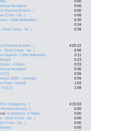
etto)
0:00
Group Navigare)
0:00
a Flaminia Bossini...)
0:00
ver Cross - Se...)
0:08
pone - Caffe Mokambo)
0:30
0:34
- Silver Cross - Se...)
0:38
a Flaminia Bossini...)
4:05:22
 - Silver Cross - Se...)
0:06
ua Sapone - Caffe Mokambo)
0:11
 Knauf)
0:23
iooro - A Style)
0:33
Group Navigare)
0:36
N.G.C)
0:56
pressz 2000 - Limonta)
0:59
a Chips - Knauf)
1:03
- N.G.C)
1:08
 PVC Diquigiova...)
4:15:03
Flaminia Bossini...)
0:00
José
(Carmiooro - A Style)
0:00
e - Silver Cross - Se...)
0:00
ver Cross - Se...)
0:00
Brakes)
0:00