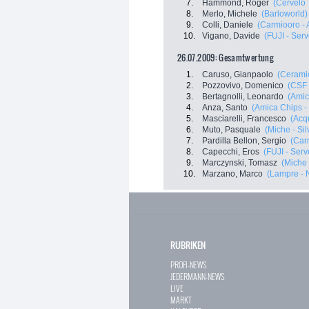
7.
Hammond, Roger
(Cervelo 
8.
Merlo, Michele
(Barloworld)
9.
Colli, Daniele
(Carmiooro - A
10.
Vigano, Davide
(FUJI - Serv
26.07.2009: Gesamtwertung
1.
Caruso, Gianpaolo
(Ceramic
2.
Pozzovivo, Domenico
(CSF 
3.
Bertagnolli, Leonardo
(Amic
4.
Anza, Santo
(Amica Chips -
5.
Masciarelli, Francesco
(Acq
6.
Muto, Pasquale
(Miche - Sil
7.
Pardilla Bellon, Sergio
(Carm
8.
Capecchi, Eros
(FUJI - Serv
9.
Marczynski, Tomasz
(Miche 
10.
Marzano, Marco
(Lampre - 
RUBRIKEN
PROFI-NEWS
JEDERMANN-NEWS
LIVE
MARKT