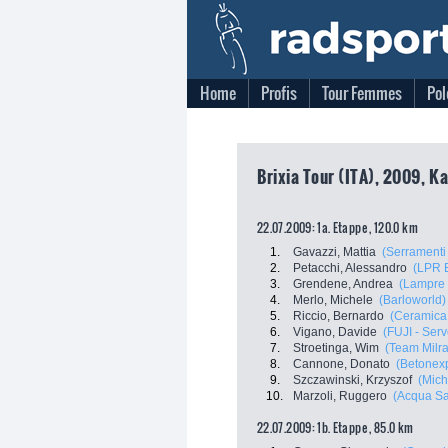
Home
Profis
Tour Femmes
Pol
Brixia Tour (ITA), 2009, Ka
22.07.2009: 1a. Etappe , 120.0 km
1.
Gavazzi, Mattia
(Serramenti
2.
Petacchi, Alessandro
(LPR 
3.
Grendene, Andrea
(Lampre 
4.
Merlo, Michele
(Barloworld)
5.
Riccio, Bernardo
(Ceramica 
6.
Vigano, Davide
(FUJI - Serv
7.
Stroetinga, Wim
(Team Milr
8.
Cannone, Donato
(Betonex
9.
Szczawinski, Krzyszof
(Mich
10.
Marzoli, Ruggero
(Acqua S
22.07.2009: 1b. Etappe , 85.0 km