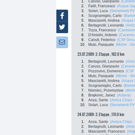
1.
Caruso, Gianpaolo
(Ceramic
2.
Failli, Francesco
(Acqua Sa
3.
Solari, Luca
(Serramenti PVC
Facebook
4.
Scognamiglio, Carlo
(Barlo
5.
Masciarelli, Andrea
(Acqua 
6.
Bertagnolli, Leonardo
(Amic
Twitter
7.
Tizza, Francesco
(Carmiooro
8.
D'Aniello, Antonio
(Ceramica
9.
Canuti, Federico
(CSF Grou
Newsletter:
10.
Muto, Pasquale
(Miche - Sil
23.07.2009: 2. Etappe , 162.0 km
1.
Bertagnolli, Leonardo
(Amic
2.
Caruso, Gianpaolo
(Ceramic
3.
Pozzovivo, Domenico
(CSF 
4.
Muto, Pasquale
(Miche - Sil
5.
Masciarelli, Andrea
(Acqua 
6.
Scognamiglio, Carlo
(Barlo
7.
Niemiec, Przemyslaw
(Miche
8.
Brajkovic, Janez
(Astana)
9.
Anza, Santo
(Amica Chips -
10.
Solari, Luca
(Serramenti PVC
24.07.2009: 3. Etappe , 170.0 km
1.
Anza, Santo
(Amica Chips -
2.
Bertagnolli, Leonardo
(Amic
3.
Masciarelli, Francesco
(Acq