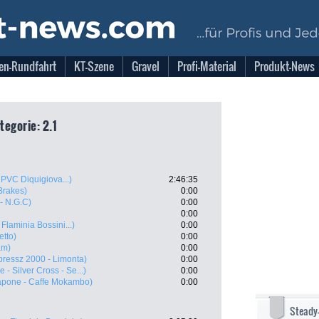
en-Rundfahrt
KT-Szene
Gravel
Profi-Material
Produkt-News
tegorie: 2.1
 PVC Diquigiova...)
2:46:35
Brakes)
0:00
- N.G.C)
0:00
0:00
Flaminia Bossini...)
0:00
etto)
0:00
am)
0:00
pressz 2000 - Limonta)
0:00
e - Silver Cross - Se...)
0:00
apone - Caffe Mokambo)
0:00
Steady