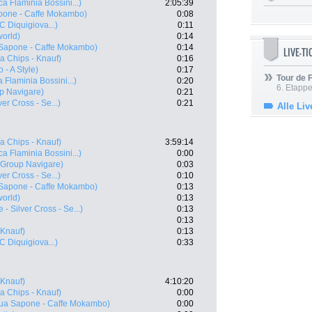
a Flaminia Bossini...)
2:05:39
pone - Caffe Mokambo)
0:08
 Diquigiova...)
0:11
world)
0:14
Sapone - Caffe Mokambo)
0:14
LIVE-T
a Chips - Knauf)
0:16
 - A Style)
0:17
Tour de
 Flaminia Bossini...)
0:20
6. Etapp
p Navigare)
0:21
ver Cross - Se...)
0:21
Alle Liv
a Chips - Knauf)
3:59:14
a Flaminia Bossini...)
0:00
Group Navigare)
0:03
ver Cross - Se...)
0:10
Sapone - Caffe Mokambo)
0:13
world)
0:13
 - Silver Cross - Se...)
0:13
0:13
 Knauf)
0:13
 Diquigiova...)
0:33
 Knauf)
4:10:20
a Chips - Knauf)
0:00
ua Sapone - Caffe Mokambo)
0:00