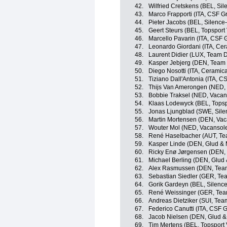
42.
Wilfried Cretskens (BEL, Sil
43.
Marco Frapporti (ITA, CSF G
44.
Pieter Jacobs (BEL, Silence-
45.
Geert Steurs (BEL, Topsport
46.
Marcello Pavarin (ITA, CSF 
47.
Leonardo Giordani (ITA, Ce
48.
Laurent Didier (LUX, Team 
49.
Kasper Jebjerg (DEN, Team
50.
Diego Nosotti (ITA, Ceramic
51.
Tiziano Dall'Antonia (ITA, 
52.
Thijs Van Amerongen (NED, 
53.
Bobbie Traksel (NED, Vacans
54.
Klaas Lodewyck (BEL, Topsp
55.
Jonas Ljungblad (SWE, Sile
56.
Martin Mortensen (DEN, Vaca
57.
Wouter Mol (NED, Vacansolei
58.
René Haselbacher (AUT, Tea
59.
Kasper Linde (DEN, Glud & 
60.
Ricky Enø Jørgensen (DEN, 
61.
Michael Berling (DEN, Glud
62.
Alex Rasmussen (DEN, Tea
63.
Sebastian Siedler (GER, Tea
64.
Gorik Gardeyn (BEL, Silence
65.
René Weissinger (GER, Team
66.
Andreas Dietziker (SUI, Tea
67.
Federico Canutti (ITA, CSF 
68.
Jacob Nielsen (DEN, Glud &
69.
Tim Mertens (BEL, Topsport