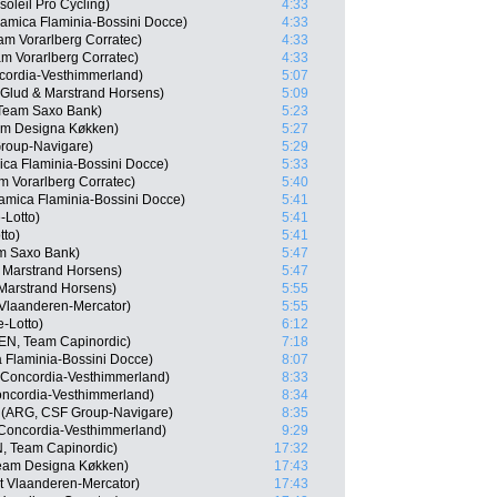
oleil Pro Cycling)
4:33
ramica Flaminia-Bossini Docce)
4:33
m Vorarlberg Corratec)
4:33
m Vorarlberg Corratec)
4:33
cordia-Vesthimmerland)
5:07
Glud & Marstrand Horsens)
5:09
 Team Saxo Bank)
5:23
am Designa Køkken)
5:27
Group-Navigare)
5:29
ica Flaminia-Bossini Docce)
5:33
 Vorarlberg Corratec)
5:40
ramica Flaminia-Bossini Docce)
5:41
-Lotto)
5:41
tto)
5:41
m Saxo Bank)
5:47
 Marstrand Horsens)
5:47
Marstrand Horsens)
5:55
 Vlaanderen-Mercator)
5:55
e-Lotto)
6:12
EN, Team Capinordic)
7:18
a Flaminia-Bossini Docce)
8:07
Concordia-Vesthimmerland)
8:33
ncordia-Vesthimmerland)
8:34
 (ARG, CSF Group-Navigare)
8:35
 Concordia-Vesthimmerland)
9:29
, Team Capinordic)
17:32
Team Designa Køkken)
17:43
rt Vlaanderen-Mercator)
17:43