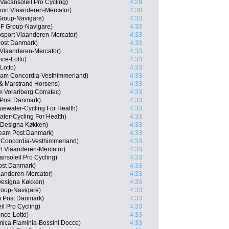
Vacansoleil Pro Cycling)
4:29
ort Vlaanderen-Mercator)
4:30
Group-Navigare)
4:33
CSF Group-Navigare)
4:33
psport Vlaanderen-Mercator)
4:33
Post Danmark)
4:33
 Vlaanderen-Mercator)
4:33
nce-Lotto)
4:33
Lotto)
4:33
eam Concordia-Vesthimmerland)
4:33
 & Marstrand Horsens)
4:33
m Vorarlberg Corratec)
4:33
 Post Danmark)
4:33
uewater-Cycling For Health)
4:33
ter-Cycling For Health)
4:33
 Designa Køkken)
4:33
Team Post Danmark)
4:33
 Concordia-Vesthimmerland)
4:33
rt Vlaanderen-Mercator)
4:33
nsoleil Pro Cycling)
4:33
ost Danmark)
4:33
aanderen-Mercator)
4:33
Designa Køkken)
4:33
roup-Navigare)
4:33
 Post Danmark)
4:33
l Pro Cycling)
4:33
ence-Lotto)
4:33
mica Flaminia-Bossini Docce)
4:33