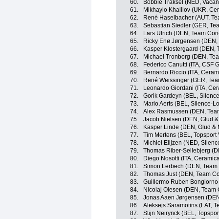
60.
Bobbie Traksel (NED, Vacans
61.
Mikhaylo Khalilov (UKR, Ce
62.
René Haselbacher (AUT, Tea
63.
Sebastian Siedler (GER, Tea
64.
Lars Ulrich (DEN, Team Con
65.
Ricky Enø Jørgensen (DEN, 
66.
Kasper Klostergaard (DEN,
67.
Michael Tronborg (DEN, Te
68.
Federico Canutti (ITA, CSF 
69.
Bernardo Riccio (ITA, Ceram
70.
René Weissinger (GER, Team
71.
Leonardo Giordani (ITA, Ce
72.
Gorik Gardeyn (BEL, Silence
73.
Mario Aerts (BEL, Silence-Lo
74.
Alex Rasmussen (DEN, Tea
75.
Jacob Nielsen (DEN, Glud &
76.
Kasper Linde (DEN, Glud & 
77.
Tim Mertens (BEL, Topsport
78.
Michiel Elijzen (NED, Silenc
79.
Thomas Riber-Sellebjerg (D
80.
Diego Nosotti (ITA, Ceramic
81.
Simon Lerbech (DEN, Team 
82.
Thomas Just (DEN, Team Co
83.
Guillermo Ruben Bongiorno
84.
Nicolaj Olesen (DEN, Team
85.
Jonas Aaen Jørgensen (DEN
86.
Aleksejs Saramotins (LAT, 
87.
Stijn Neirynck (BEL, Topspo