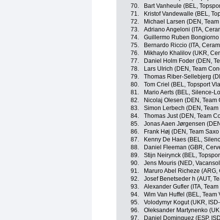
70.
Bart Vanheule (BEL, Topspo
71.
Kristof Vandewalle (BEL, To
72.
Michael Larsen (DEN, Team
73.
Adriano Angeloni (ITA, Cera
74.
Guillermo Ruben Bongiorno
75.
Bernardo Riccio (ITA, Ceram
76.
Mikhaylo Khalilov (UKR, Ce
77.
Daniel Holm Foder (DEN, T
78.
Lars Ulrich (DEN, Team Con
79.
Thomas Riber-Sellebjerg (D
80.
Tom Criel (BEL, Topsport Vl
81.
Mario Aerts (BEL, Silence-Lo
82.
Nicolaj Olesen (DEN, Team
83.
Simon Lerbech (DEN, Team 
84.
Thomas Just (DEN, Team Co
85.
Jonas Aaen Jørgensen (DEN
86.
Frank Høj (DEN, Team Saxo
87.
Kenny De Haes (BEL, Silenc
88.
Daniel Fleeman (GBR, Cerve
89.
Stijn Neirynck (BEL, Topspo
90.
Jens Mouris (NED, Vacansole
91.
Maruro Abel Richeze (ARG,
92.
Josef Benetseder h (AUT, Te
93.
Alexander Gufler (ITA, Team
94.
Wim Van Huffel (BEL, Team V
95.
Volodymyr Kogut (UKR, ISD-
96.
Oleksander Martynenko (UKR
97.
Daniel Dominguez (ESP, ISD