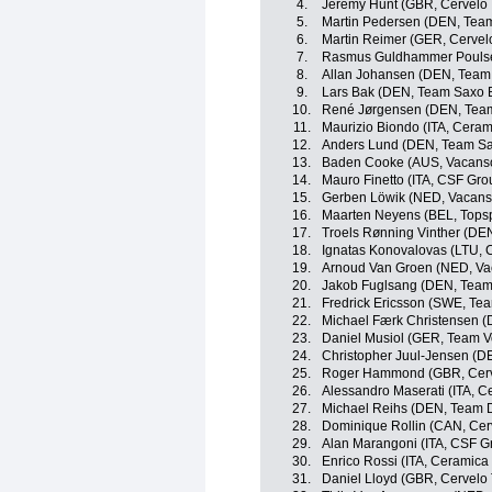
4.
Jeremy Hunt (GBR, Cervelo 
5.
Martin Pedersen (DEN, Team
6.
Martin Reimer (GER, Cervel
7.
Rasmus Guldhammer Poulse
8.
Allan Johansen (DEN, Team
9.
Lars Bak (DEN, Team Saxo 
10.
René Jørgensen (DEN, Tea
11.
Maurizio Biondo (ITA, Ceram
12.
Anders Lund (DEN, Team S
13.
Baden Cooke (AUS, Vacansol
14.
Mauro Finetto (ITA, CSF Gr
15.
Gerben Löwik (NED, Vacanso
16.
Maarten Neyens (BEL, Topsp
17.
Troels Rønning Vinther (DE
18.
Ignatas Konovalovas (LTU, 
19.
Arnoud Van Groen (NED, Vac
20.
Jakob Fuglsang (DEN, Team
21.
Fredrick Ericsson (SWE, Te
22.
Michael Færk Christensen (
23.
Daniel Musiol (GER, Team Vo
24.
Christopher Juul-Jensen (D
25.
Roger Hammond (GBR, Cerv
26.
Alessandro Maserati (ITA, C
27.
Michael Reihs (DEN, Team 
28.
Dominique Rollin (CAN, Cer
29.
Alan Marangoni (ITA, CSF G
30.
Enrico Rossi (ITA, Ceramica
31.
Daniel Lloyd (GBR, Cervelo