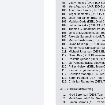
98.
Vitaly Popkov (UKR, ISD-Spo
99.
Yuriy Agarkov (UKR, ISD-Spo
100.
Artem Topchanuk (UKR, ISD
101.
Yegor Dementev (UKR, ISD-
102.
Jean Paul Simon (BEL, ISD-
103.
Mathias Gade (DEN, Glud &
104.
Luthando Kaka (RSA, Glud 
105.
Thomas Guldhammer Poulse
106.
Jens-Erik Madsen (DEN, Te
107.
Aleksejs Saramotins (LAT, 
108.
Mads Christensen (DEN, Te
109.
Jakob Kollerup (DEN, Bluewa
110.
Morten Voss Christiansen (D
111.
Michael Johansen (DEN, Blu
112.
Glenn Bak (DEN, Bluewater-
113.
Rasmus Quaade (DEN, Bluew
114.
Jan Almblad (DEN, Bluewate
115.
Philip Nielsen (DEN, Team 
116.
Kaspar Schjønnemann (DEN
117.
Christian Moberg (DEN, Te
118.
Søren Pugdahl (DEN, Team 
119.
Christian Ranneries (DEN, 
30.07.2009: Gesamtwertung
1.
Nicki Sørensen (DEN, Team
2.
Matti Breschel (DEN, Team 
3.
Simon Gerrans (AUS, Cervel