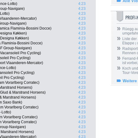
Alle Vi
ence-Lotto)
4:23
roup-Navigare)
4:23
Lotto)
4:23
PROFI
 Vlaanderen-Mercator)
4:23
Group-Navigare)
4:23
ramica Flaminia-Bossini Docce)
4:23
Rüegg au
Designa Køkken)
4:23
umgefah
 Designa Køkken)
4:23
Liste der
a Flaminia-Bossini Docce)
4:23
Etappe
| 
CSF Group-Navigare)
4:23
Radsport 
Vacansoleil Pro Cycling)
4:23
Rennen 
oleil Pro Cycling)
4:23
Ferrand-P
ort Vlaanderen-Mercator)
4:23
ist vorbei,
nce-Lotto)
4:23
Koch und 
nsoleil Pro Cycling)
4:23
Tour-Vor
l Pro Cycling)
4:23
Weitere
m Vorarlberg Corratec)
4:23
Marstrand Horsens)
4:23
Glud & Marstrand Horsens)
4:23
 & Marstrand Horsens)
4:23
m Saxo Bank)
4:23
m Vorarlberg Corratec)
4:23
-Lotto)
4:23
 Vorarlberg Corratec)
4:23
m Vorarlberg Corratec)
4:23
Group-Navigare)
4:23
 Marstrand Horsens)
4:23
 Vlaanderen-Mercator)
4:23