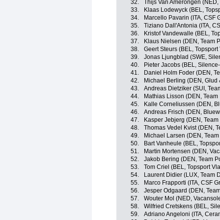
32.
Thijs Van Amerongen (NED, 
33.
Klaas Lodewyck (BEL, Topsp
34.
Marcello Pavarin (ITA, CSF 
35.
Tiziano Dall'Antonia (ITA, 
36.
Kristof Vandewalle (BEL, To
37.
Klaus Nielsen (DEN, Team 
38.
Geert Steurs (BEL, Topsport
39.
Jonas Ljungblad (SWE, Sile
40.
Pieter Jacobs (BEL, Silence-
41.
Daniel Holm Foder (DEN, T
42.
Michael Berling (DEN, Glud
43.
Andreas Dietziker (SUI, Tea
44.
Mathias Lisson (DEN, Team
45.
Kalle Corneliussen (DEN, Bl
46.
Andreas Frisch (DEN, Bluewa
47.
Kasper Jebjerg (DEN, Team
48.
Thomas Vedel Kvist (DEN, 
49.
Michael Larsen (DEN, Team
50.
Bart Vanheule (BEL, Topspo
51.
Martin Mortensen (DEN, Vaca
52.
Jakob Bering (DEN, Team P
53.
Tom Criel (BEL, Topsport Vl
54.
Laurent Didier (LUX, Team 
55.
Marco Frapporti (ITA, CSF G
56.
Jesper Odgaard (DEN, Team
57.
Wouter Mol (NED, Vacansolei
58.
Wilfried Cretskens (BEL, Sil
59.
Adriano Angeloni (ITA, Cera