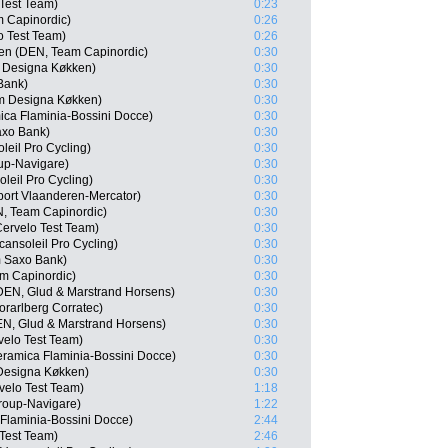
Test Team)
0:23
 Capinordic)
0:26
o Test Team)
0:26
n (DEN, Team Capinordic)
0:30
 Designa Køkken)
0:30
Bank)
0:30
m Designa Køkken)
0:30
ica Flaminia-Bossini Docce)
0:30
axo Bank)
0:30
eil Pro Cycling)
0:30
oup-Navigare)
0:30
leil Pro Cycling)
0:30
ort Vlaanderen-Mercator)
0:30
N, Team Capinordic)
0:30
Cervelo Test Team)
0:30
ansoleil Pro Cycling)
0:30
 Saxo Bank)
0:30
am Capinordic)
0:30
DEN, Glud & Marstrand Horsens)
0:30
rarlberg Corratec)
0:30
EN, Glud & Marstrand Horsens)
0:30
elo Test Team)
0:30
eramica Flaminia-Bossini Docce)
0:30
Designa Køkken)
0:30
velo Test Team)
1:18
roup-Navigare)
1:22
 Flaminia-Bossini Docce)
2:44
 Test Team)
2:46