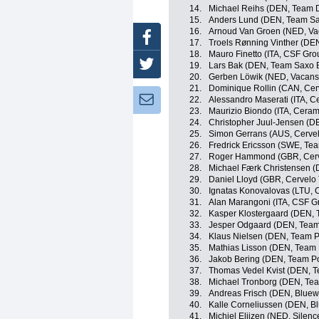
14.
Michael Reihs (DEN, Team 
15.
Anders Lund (DEN, Team S
16.
Arnoud Van Groen (NED, Vac
Facebook
17.
Troels Rønning Vinther (DE
18.
Mauro Finetto (ITA, CSF Gr
Twitter
19.
Lars Bak (DEN, Team Saxo 
20.
Gerben Löwik (NED, Vacanso
21.
Dominique Rollin (CAN, Cer
Newsletter:
22.
Alessandro Maserati (ITA, C
23.
Maurizio Biondo (ITA, Ceram
24.
Christopher Juul-Jensen (D
25.
Simon Gerrans (AUS, Cervel
26.
Fredrick Ericsson (SWE, Te
27.
Roger Hammond (GBR, Cerv
28.
Michael Færk Christensen (
29.
Daniel Lloyd (GBR, Cervelo
30.
Ignatas Konovalovas (LTU, 
31.
Alan Marangoni (ITA, CSF G
32.
Kasper Klostergaard (DEN,
33.
Jesper Odgaard (DEN, Team
34.
Klaus Nielsen (DEN, Team 
35.
Mathias Lisson (DEN, Team
36.
Jakob Bering (DEN, Team P
37.
Thomas Vedel Kvist (DEN, 
38.
Michael Tronborg (DEN, Te
39.
Andreas Frisch (DEN, Bluewa
40.
Kalle Corneliussen (DEN, Bl
41.
Michiel Elijzen (NED, Silenc