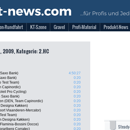
en-Rundfahrt
KT-Szene
Gravel
Profi-Material
Produkt-News
, 2009, Kategorie: 2.HC
 Saxo Bank)
4:50:27
Saxo Bank)
0:20
o Test Team)
0:20
 Capinordic)
0:20
eil Pro Cycling)
0:20
 Saxo Bank)
0:20
n (DEN, Team Capinordic)
0:20
 Designa Køkken)
0:20
ort Vlaanderen-Mercator)
0:20
Test Team)
0:20
m Designa Køkken)
0:20
 Flaminia-Bossini Docce)
0:20
Steady
rarlberg Corratec)
0:20