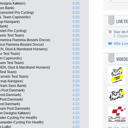
Designa Køkken)
0:20
axo Bank)
0:20
ansoleil Pro Cycling)
0:20
N, Team Capinordic)
0:20
LIVE-T
oup-Navigare)
0:20
Bank)
0:20
leil Pro Cycling)
0:20
Tour de
velo Test Team)
0:20
6. Etapp
eramica Flaminia-Bossini Docce)
0:20
Alle Liv
ica Flaminia-Bossini Docce)
0:20
EN, Glud & Marstrand Horsens)
0:20
o Test Team)
0:20
VIDEOS
am Capinordic)
0:20
elo Test Team)
0:20
DEN, Glud & Marstrand Horsens)
0:20
 Test Team)
0:20
Cervelo Test Team)
0:20
roup-Navigare)
0:20
 Team Saxo Bank)
3:59
 Post Danmark)
4:23
Post Danmark)
4:23
 Post Danmark)
4:23
ost Danmark)
4:23
Team Post Danmark)
4:23
am Designa Køkken)
4:23
ter-Cycling For Health)
4:23
uewater-Cycling For Health)
4:23
e-Lotto)
4:23