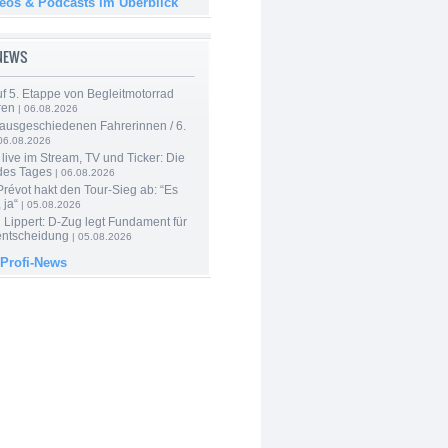
deos & Podcasts im Überblick
-NEWS
f 5. Etappe von Begleitmotorrad
ren
| 06.08.2026
 ausgeschiedenen Fahrerinnen / 6.
06.08.2026
live im Stream, TV und Ticker: Die
des Tages
| 06.08.2026
révot hakt den Tour-Sieg ab: “Es
 ja“
| 05.08.2026
Lippert: D-Zug legt Fundament für
entscheidung
| 05.08.2026
 Profi-News