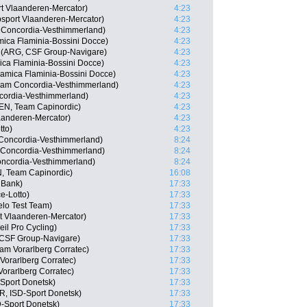
rt Vlaanderen-Mercator)
4:23
psport Vlaanderen-Mercator)
4:23
 Concordia-Vesthimmerland)
4:23
mica Flaminia-Bossini Docce)
4:23
 (ARG, CSF Group-Navigare)
4:23
ica Flaminia-Bossini Docce)
4:23
ramica Flaminia-Bossini Docce)
4:23
eam Concordia-Vesthimmerland)
4:23
cordia-Vesthimmerland)
4:23
EN, Team Capinordic)
4:23
aanderen-Mercator)
4:23
tto)
4:23
 Concordia-Vesthimmerland)
8:24
Concordia-Vesthimmerland)
8:24
ncordia-Vesthimmerland)
8:24
, Team Capinordic)
16:08
 Bank)
17:33
e-Lotto)
17:33
lo Test Team)
17:33
rt Vlaanderen-Mercator)
17:33
il Pro Cycling)
17:33
 CSF Group-Navigare)
17:33
am Vorarlberg Corratec)
17:33
 Vorarlberg Corratec)
17:33
orarlberg Corratec)
17:33
Sport Donetsk)
17:33
, ISD-Sport Donetsk)
17:33
-Sport Donetsk)
17:33