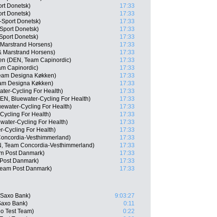
rt Donetsk)
17:33
rt Donetsk)
17:33
-Sport Donetsk)
17:33
Sport Donetsk)
17:33
Sport Donetsk)
17:33
 Marstrand Horsens)
17:33
& Marstrand Horsens)
17:33
n (DEN, Team Capinordic)
17:33
am Capinordic)
17:33
Team Designa Køkken)
17:33
am Designa Køkken)
17:33
ter-Cycling For Health)
17:33
EN, Bluewater-Cycling For Health)
17:33
ewater-Cycling For Health)
17:33
Cycling For Health)
17:33
ater-Cycling For Health)
17:33
r-Cycling For Health)
17:33
Concordia-Vesthimmerland)
17:33
, Team Concordia-Vesthimmerland)
17:33
am Post Danmark)
17:33
Post Danmark)
17:33
Team Post Danmark)
17:33
 Saxo Bank)
9:03:27
Saxo Bank)
0:11
o Test Team)
0:22