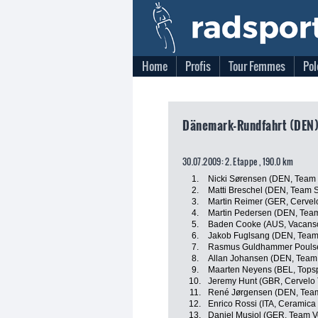
Home
Profis
Tour Femmes
Pol
Dänemark-Rundfahrt (DEN)
30.07.2009: 2. Etappe , 190.0 km
1.
Nicki Sørensen (DEN, Team
2.
Matti Breschel (DEN, Team 
3.
Martin Reimer (GER, Cervel
4.
Martin Pedersen (DEN, Team
5.
Baden Cooke (AUS, Vacansol
6.
Jakob Fuglsang (DEN, Team
7.
Rasmus Guldhammer Poulse
8.
Allan Johansen (DEN, Team
9.
Maarten Neyens (BEL, Topsp
10.
Jeremy Hunt (GBR, Cervelo 
11.
René Jørgensen (DEN, Tea
12.
Enrico Rossi (ITA, Ceramica
13.
Daniel Musiol (GER, Team Vo