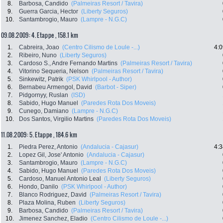
8.
Barbosa, Candido
(Palmeiras Resort / Tavira)
9.
Guerra Garcia, Hector
(Liberty Seguros)
10.
Santambrogio, Mauro
(Lampre - N.G.C)
09.08.2009: 4. Etappe , 158.1 km
1.
Cabreira, Joao
(Centro Cilismo de Loule -...)
4:0
2.
Ribeiro, Nuno
(Liberty Seguros)
3.
Cardoso S., Andre Fernando Martins
(Palmeiras Resort / Tavira)
4.
Vitorino Sequeria, Nelson
(Palmeiras Resort / Tavira)
5.
Sinkewitz, Patrik
(PSK Whirlpool - Author)
6.
Bernabeu Armengol, David
(Barbot - Siper)
7.
Pidgornyy, Ruslan
(ISD)
8.
Sabido, Hugo Manuel
(Paredes Rota Dos Moveis)
9.
Cunego, Damiano
(Lampre - N.G.C)
10.
Dos Santos, Virgilio Martins
(Paredes Rota Dos Moveis)
11.08.2009: 5. Etappe , 184.6 km
1.
Piedra Perez, Antonio
(Andalucia - Cajasur)
4:3
2.
Lopez Gil, Jose' Antonio
(Andalucia - Cajasur)
3.
Santambrogio, Mauro
(Lampre - N.G.C)
4.
Sabido, Hugo Manuel
(Paredes Rota Dos Moveis)
5.
Cardoso, Manuel Antonio Leal
(Liberty Seguros)
6.
Hondo, Danilo
(PSK Whirlpool - Author)
7.
Blanco Rodriguez, David
(Palmeiras Resort / Tavira)
8.
Plaza Molina, Ruben
(Liberty Seguros)
9.
Barbosa, Candido
(Palmeiras Resort / Tavira)
10.
Jimenez Sanchez, Eladio
(Centro Cilismo de Loule -...)