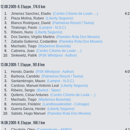
12.08.2009: 6. Etappe , 174.6 km
1.
Jimenez Sanchez, Eladio
(Centro Cilismo de Loule -...)
4:2
2.
Plaza Molina, Ruben
(Liberty Seguros)
3.
Blanco Rodriguez, David
(Palmeiras Resort / Tavira)
4.
Tiralongo, Paolo
(Lampre - N.G.C)
5.
Ribeiro, Nuno
(Liberty Seguros)
6.
Dos Santos, Virgilio Martins
(Paredes Rota Dos Moveis)
7.
Zaballa Gutierrez, Costantino
(Paredes Rota Dos Moveis)
8.
Machado, Tiago
(Madeinox Boavista)
9.
Cabreira, Joao
(Centro Cilismo de Loule -...)
10.
Sinkewitz, Patrik
(PSK Whirlpool - Author)
13.08.2009: 7. Etappe , 161.8 km
1.
Hondo, Danilo
(PSK Whirlpool - Author)
4:0
2.
Barbosa, Candido
(Palmeiras Resort / Tavira)
3.
Santambrogio, Mauro
(Lampre - N.G.C)
4.
Cardoso, Manuel Antonio Leal
(Liberty Seguros)
5.
Ribeiro, Sergio
(Barbot - Siper)
6.
Quiterio, César Antunes
(Centro Cilismo de Loule -...)
7.
Machado, Tiago
(Madeinox Boavista)
8.
Amorison, Frédéric
(Landbouwkrediet - Colnago)
9.
Guerra Garcia, Hector
(Liberty Seguros)
10.
Sabido, Hugo Manuel
(Paredes Rota Dos Moveis)
14.08.2009: 8. Etappe , 166.1 km
1.
Chuzhda, Oleg
(Contentpolis - AMPO)
4: