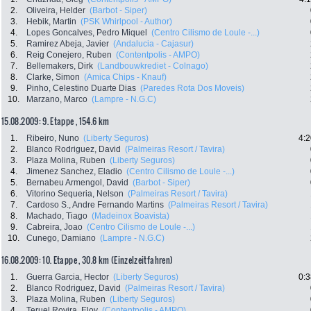
2.
Oliveira, Helder
(Barbot - Siper)
3.
Hebik, Martin
(PSK Whirlpool - Author)
4.
Lopes Goncalves, Pedro Miquel
(Centro Cilismo de Loule -...)
5.
Ramirez Abeja, Javier
(Andalucia - Cajasur)
6.
Reig Conejero, Ruben
(Contentpolis - AMPO)
7.
Bellemakers, Dirk
(Landbouwkrediet - Colnago)
8.
Clarke, Simon
(Amica Chips - Knauf)
9.
Pinho, Celestino Duarte Dias
(Paredes Rota Dos Moveis)
10.
Marzano, Marco
(Lampre - N.G.C)
15.08.2009: 9. Etappe , 154.6 km
1.
Ribeiro, Nuno
(Liberty Seguros)
4:2
2.
Blanco Rodriguez, David
(Palmeiras Resort / Tavira)
3.
Plaza Molina, Ruben
(Liberty Seguros)
4.
Jimenez Sanchez, Eladio
(Centro Cilismo de Loule -...)
5.
Bernabeu Armengol, David
(Barbot - Siper)
6.
Vitorino Sequeria, Nelson
(Palmeiras Resort / Tavira)
7.
Cardoso S., Andre Fernando Martins
(Palmeiras Resort / Tavira)
8.
Machado, Tiago
(Madeinox Boavista)
9.
Cabreira, Joao
(Centro Cilismo de Loule -...)
10.
Cunego, Damiano
(Lampre - N.G.C)
16.08.2009: 10. Etappe , 30.8 km (Einzelzeitfahren)
1.
Guerra Garcia, Hector
(Liberty Seguros)
0:3
2.
Blanco Rodriguez, David
(Palmeiras Resort / Tavira)
3.
Plaza Molina, Ruben
(Liberty Seguros)
4.
Teruel Rovira, Eloy
(Contentpolis - AMPO)