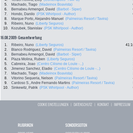
5.
Machado, Tiago
(Madeinox Boavista)
6.
Bernabeu Armengol, David
(Barbot - Siper)
7.
Hondo, Danilo
(PSK Whirlpool - Author)
8.
Marque Porto, Alejandro Manuel
(Palmeiras Resort / Tavira)
9.
Ribeiro, Nuno
(Liberty Seguros)
10.
Kozubek, Stanislav
(PSK Whirlpool - Author)
16.08.2009: Gesamtwertung
1.
Ribeiro, Nuno
(Liberty Seguros)
41:1
2.
Blanco Rodriguez, David
(Palmeiras Resort / Tavira)
3.
Bernabeu Armengol, David
(Barbot - Siper)
4.
Plaza Molina, Ruben
(Liberty Seguros)
5.
Cabreira, Joao
(Centro Cilismo de Loule -...)
6.
Jimenez Sanchez, Eladio
(Centro Cilismo de Loule -...)
7.
Machado, Tiago
(Madeinox Boavista)
8.
Vitorino Sequeria, Nelson
(Palmeiras Resort / Tavira)
9.
Cardoso S., Andre Fernando Martins
(Palmeiras Resort / Tavira)
10.
Sinkewitz, Patrik
(PSK Whirlpool - Author)
COOKIE EINSTELLUNGEN
|
DATENSCHUTZ
|
KONTAKT
|
IMPRESSUM
RUBRIKEN
SONDERSEITEN