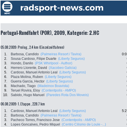
Portugal-Rundfahrt (POR), 2009, Kategorie: 2.HC
05.08.2009: Prolog , 2.4 km (Einzelzeitfahren)
1.
Barbosa, Candido
(Palmeiras Resort / Tavira)
0:0
2.
Sousa Cardoso, Filipe Duarte
(Liberty Seguros)
3.
Hondo, Danilo
(PSK Whirlpool - Author)
4.
Herrero Llorente, David
(Xacobeo Galicia)
5.
Cardoso, Manuel Antonio Leal
(Liberty Seguros)
6.
Plaza Molina, Ruben
(Liberty Seguros)
7.
Guerra Garcia, Hector
(Liberty Seguros)
8.
Machado, Tiago
(Madeinox Boavista)
9.
Teruel Rovira, Eloy
(Contentpolis - AMPO)
10.
Sabido, Hugo Manuel
(Paredes Rota Dos Moveis)
06.08.2009: 1. Etappe , 228.7 km
1.
Cardoso, Manuel Antonio Leal
(Liberty Seguros)
5:2
2.
Barbosa, Candido
(Palmeiras Resort / Tavira)
3.
Pacheco Torres, Francisco Jose
(Contentpolis - AMPO)
4.
Lopes Goncalves, Pedro Miquel
(Centro Cilismo de Loule -...)