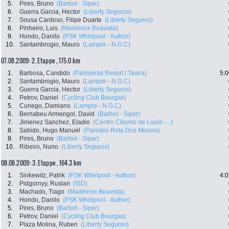
5.
Pires, Bruno
(Barbot - Siper)
6.
Guerra Garcia, Hector
(Liberty Seguros)
7.
Sousa Cardoso, Filipe Duarte
(Liberty Seguros)
8.
Pinheiro, Luis
(Madeinox Boavista)
9.
Hondo, Danilo
(PSK Whirlpool - Author)
10.
Santambrogio, Mauro
(Lampre - N.G.C)
07.08.2009: 2. Etappe , 175.0 km
1.
Barbosa, Candido
(Palmeiras Resort / Tavira)
5:0
2.
Santambrogio, Mauro
(Lampre - N.G.C)
3.
Guerra Garcia, Hector
(Liberty Seguros)
4.
Petrov, Daniel
(Cycling Club Bourgas)
5.
Cunego, Damiano
(Lampre - N.G.C)
6.
Bernabeu Armengol, David
(Barbot - Siper)
7.
Jimenez Sanchez, Eladio
(Centro Cilismo de Loule -...)
8.
Sabido, Hugo Manuel
(Paredes Rota Dos Moveis)
9.
Pires, Bruno
(Barbot - Siper)
10.
Ribeiro, Nuno
(Liberty Seguros)
08.08.2009: 3. Etappe , 164.3 km
1.
Sinkewitz, Patrik
(PSK Whirlpool - Author)
4:0
2.
Pidgornyy, Ruslan
(ISD)
3.
Machado, Tiago
(Madeinox Boavista)
4.
Hondo, Danilo
(PSK Whirlpool - Author)
5.
Pires, Bruno
(Barbot - Siper)
6.
Petrov, Daniel
(Cycling Club Bourgas)
7.
Plaza Molina, Ruben
(Liberty Seguros)