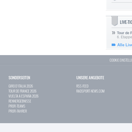
LIVE-T
Tour de
6. Etapp
Alle Liv
COOKIE EINSTEL
SONDERSEITEN
UNSERE ANGEBOTE
GIRO D`ITALIA 2026
RSS-FEED
TOUR DE FRANCE 2026
RADSPORT-NEWS.COM
VUELTA A ESPAÑA 2026
RENNERGEBNISSE
PROFI-TEAMS
PROFI-FAHRER