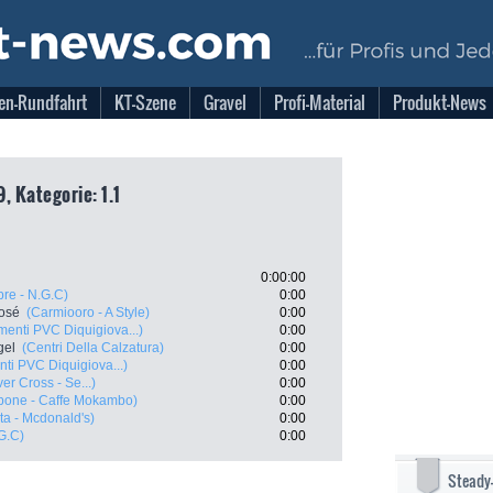
en-Rundfahrt
KT-Szene
Gravel
Profi-Material
Produkt-News
, Kategorie: 1.1
0:00:00
re - N.G.C)
0:00
José
(Carmiooro - A Style)
0:00
menti PVC Diquigiova...)
0:00
gel
(Centri Della Calzatura)
0:00
ti PVC Diquigiova...)
0:00
ver Cross - Se...)
0:00
pone - Caffe Mokambo)
0:00
ta - Mcdonald's)
0:00
G.C)
0:00
Steady