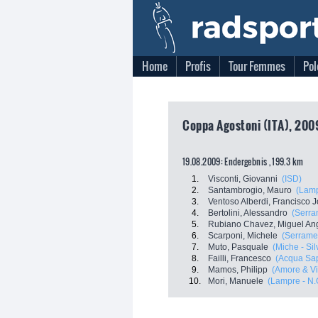
Home
Profis
Tour Femmes
Pol
Coppa Agostoni (ITA), 2009
19.08.2009: Endergebnis , 199.3 km
1.
Visconti, Giovanni
(ISD)
2.
Santambrogio, Mauro
(Lamp
3.
Ventoso Alberdi, Francisco 
4.
Bertolini, Alessandro
(Serra
5.
Rubiano Chavez, Miguel An
6.
Scarponi, Michele
(Serramen
7.
Muto, Pasquale
(Miche - Sil
8.
Failli, Francesco
(Acqua Sa
9.
Mamos, Philipp
(Amore & Vi
10.
Mori, Manuele
(Lampre - N.