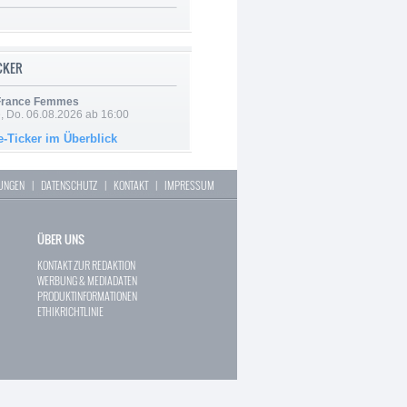
ICKER
 France Femmes
e, Do. 06.08.2026 ab 16:00
e-Ticker im Überblick
LUNGEN
|
DATENSCHUTZ
|
KONTAKT
|
IMPRESSUM
ÜBER UNS
KONTAKT ZUR REDAKTION
WERBUNG & MEDIADATEN
PRODUKTINFORMATIONEN
ETHIKRICHTLINIE