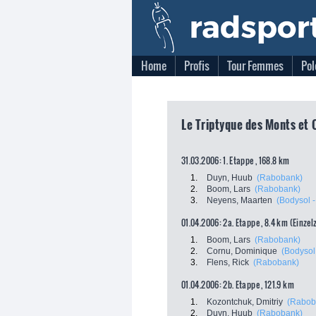
Home
Profis
Tour Femmes
Pol
Le Triptyque des Monts et 
31.03.2006: 1. Etappe , 168.8 km
1.
Duyn, Huub
(Rabobank)
2.
Boom, Lars
(Rabobank)
3.
Neyens, Maarten
(Bodysol - 
01.04.2006: 2a. Etappe , 8.4 km (Einzel
1.
Boom, Lars
(Rabobank)
2.
Cornu, Dominique
(Bodysol -
3.
Flens, Rick
(Rabobank)
01.04.2006: 2b. Etappe , 121.9 km
1.
Kozontchuk, Dmitriy
(Rabob
2.
Duyn, Huub
(Rabobank)