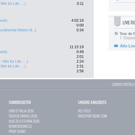
Win for Life - ...)
0:11
ank)
4:02:16
LIVE-T
0:00
ontinental Wallon B...)
0:34
Tour de
7. Etappe
Alle Liv
11:15:19
ank)
0:49
2:01
 Win for Life - ...)
2:24
Win for Life - ...)
2:31
2:56
COOKIE EINSTEL
SONDERSEITEN
UNSERE ANGEBOTE
GIRO D`ITALIA 2026
RSS-FEED
TOUR DE FRANCE 2026
RADSPORT-NEWS.COM
VUELTA A ESPAÑA 2026
RENNERGEBNISSE
PROFI-TEAMS