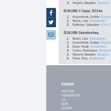
3.
Neyens, Maarten
(Bodysol - 
02.04.2006: 3. Etappe , 153.6 km
Facebook
1.
Kozontchuk, Dmitriy
(Rabob
2.
Boom, Lars
(Rabobank)
Twitter
3.
Delfosse, Sébastien
(Pole C
02.04.2006: Gesamtwertung
Newsletter:
1.
Boom, Lars
(Rabobank)
2.
Kozontchuk, Dmitriy
(Rabob
3.
Duyn, Huub
(Rabobank)
4.
Cornu, Dominique
(Bodysol -
5.
Neyens, Maarten
(Bodysol - 
6.
Flens, Rick
(Rabobank)
RUBRIKEN
PROFI-NEWS
JEDERMANN-NEWS
LIVE
MARKT
KALENDER