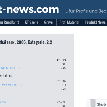
en-Rundfahrt
KT-Szene
Gravel
Profi-Material
Produkt-News
Châteaux, 2006, Kategorie: 2.2
4:10:24
0:00
Win for Life - ...)
0:02
zeitfahren)
0:10:02
 Win for Life - ...)
0:14
0:23
ank)
2:52:35
Steady
0:09