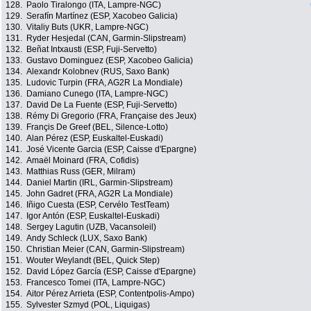
128.
Paolo Tiralongo (ITA, Lampre-NGC)
129.
Serafín Martínez (ESP, Xacobeo Galicia)
130.
Vitaliy Buts (UKR, Lampre-NGC)
131.
Ryder Hesjedal (CAN, Garmin-Slipstream)
132.
Beñat Intxausti (ESP, Fuji-Servetto)
133.
Gustavo Dominguez (ESP, Xacobeo Galicia)
134.
Alexandr Kolobnev (RUS, Saxo Bank)
135.
Ludovic Turpin (FRA, AG2R La Mondiale)
136.
Damiano Cunego (ITA, Lampre-NGC)
137.
David De La Fuente (ESP, Fuji-Servetto)
138.
Rémy Di Gregorio (FRA, Française des Jeux)
139.
Françis De Greef (BEL, Silence-Lotto)
140.
Alan Pérez (ESP, Euskaltel-Euskadi)
141.
José Vicente Garcia (ESP, Caisse d'Epargne)
142.
Amaël Moinard (FRA, Cofidis)
143.
Matthias Russ (GER, Milram)
144.
Daniel Martin (IRL, Garmin-Slipstream)
145.
John Gadret (FRA, AG2R La Mondiale)
146.
Iñigo Cuesta (ESP, Cervélo TestTeam)
147.
Igor Antón (ESP, Euskaltel-Euskadi)
148.
Sergey Lagutin (UZB, Vacansoleil)
149.
Andy Schleck (LUX, Saxo Bank)
150.
Christian Meier (CAN, Garmin-Slipstream)
151.
Wouter Weylandt (BEL, Quick Step)
152.
David López García (ESP, Caisse d'Epargne)
153.
Francesco Tomei (ITA, Lampre-NGC)
154.
Aitor Pérez Arrieta (ESP, Contentpolis-Ampo)
155.
Sylvester Szmyd (POL, Liquigas)