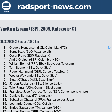
Vuelta a Espana (ESP), 2009, Kategorie: GT
31.08.2009: 3. Etappe , 189.7 km
1.
Gregory Henderson (NZL, Columbia-HTC)
4:4
2.
Borut Bozic (SLO, Vacansoleil)
3.
Oscar Freire (ESP, Rabobank)
4.
André Greipel (GER, Columbia-HTC)
5.
William Bonnet (FRA, Bbox Bouygues Telecom)
6.
Tom Boonen (BEL, Quick Step)
7.
Roger Hammond (GBR, Cervélo TestTeam)
8.
Wouter Weylandt (BEL, Quick Step)
9.
Stuart O'Grady (AUS, Saxo Bank)
10.
Jürgen Roelandts (BEL, Silence-Lotto)
11.
Tyler Farrar (USA, Garmin-Slipstream)
12.
Francisco Jose Pacheco Torres (ESP, Contentpolis-Ampo)
13.
Daniele Bennati (ITA, Liquigas)
14.
Sébastien Chavanel (FRA, Française des Jeux)
15.
Leonardo Duque (COL, Cofidis)
16.
Enrico Gasparotto (ITA, Lampre-NGC)
17.
Marcel Sieberg (GER, Columbia-HTC)