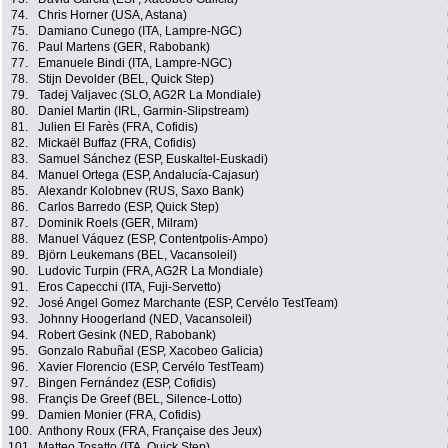
74.
Chris Horner (USA, Astana)
75.
Damiano Cunego (ITA, Lampre-NGC)
76.
Paul Martens (GER, Rabobank)
77.
Emanuele Bindi (ITA, Lampre-NGC)
78.
Stijn Devolder (BEL, Quick Step)
79.
Tadej Valjavec (SLO, AG2R La Mondiale)
80.
Daniel Martin (IRL, Garmin-Slipstream)
81.
Julien El Farès (FRA, Cofidis)
82.
Mickaël Buffaz (FRA, Cofidis)
83.
Samuel Sánchez (ESP, Euskaltel-Euskadi)
84.
Manuel Ortega (ESP, Andalucía-Cajasur)
85.
Alexandr Kolobnev (RUS, Saxo Bank)
86.
Carlos Barredo (ESP, Quick Step)
87.
Dominik Roels (GER, Milram)
88.
Manuel Váquez (ESP, Contentpolis-Ampo)
89.
Björn Leukemans (BEL, Vacansoleil)
90.
Ludovic Turpin (FRA, AG2R La Mondiale)
91.
Eros Capecchi (ITA, Fuji-Servetto)
92.
José Angel Gomez Marchante (ESP, Cervélo TestTeam)
93.
Johnny Hoogerland (NED, Vacansoleil)
94.
Robert Gesink (NED, Rabobank)
95.
Gonzalo Rabuñal (ESP, Xacobeo Galicia)
96.
Xavier Florencio (ESP, Cervélo TestTeam)
97.
Bingen Fernández (ESP, Cofidis)
98.
Françis De Greef (BEL, Silence-Lotto)
99.
Damien Monier (FRA, Cofidis)
100.
Anthony Roux (FRA, Française des Jeux)
101.
Matteo Tosatto (ITA, Quick Step)