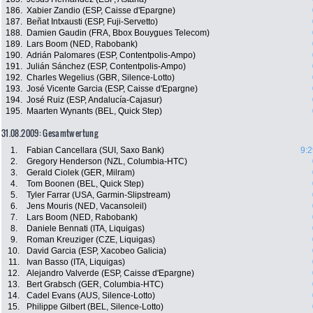
186.
Xabier Zandio (ESP, Caisse d'Epargne)
187.
Beñat Intxausti (ESP, Fuji-Servetto)
188.
Damien Gaudin (FRA, Bbox Bouygues Telecom)
189.
Lars Boom (NED, Rabobank)
190.
Adrián Palomares (ESP, Contentpolis-Ampo)
191.
Julián Sánchez (ESP, Contentpolis-Ampo)
192.
Charles Wegelius (GBR, Silence-Lotto)
193.
José Vicente Garcia (ESP, Caisse d'Epargne)
194.
José Ruiz (ESP, Andalucía-Cajasur)
195.
Maarten Wynants (BEL, Quick Step)
31.08.2009: Gesamtwertung
1.
Fabian Cancellara (SUI, Saxo Bank)
9:2
2.
Gregory Henderson (NZL, Columbia-HTC)
3.
Gerald Ciolek (GER, Milram)
4.
Tom Boonen (BEL, Quick Step)
5.
Tyler Farrar (USA, Garmin-Slipstream)
6.
Jens Mouris (NED, Vacansoleil)
7.
Lars Boom (NED, Rabobank)
8.
Daniele Bennati (ITA, Liquigas)
9.
Roman Kreuziger (CZE, Liquigas)
10.
David Garcia (ESP, Xacobeo Galicia)
11.
Ivan Basso (ITA, Liquigas)
12.
Alejandro Valverde (ESP, Caisse d'Epargne)
13.
Bert Grabsch (GER, Columbia-HTC)
14.
Cadel Evans (AUS, Silence-Lotto)
15.
Philippe Gilbert (BEL, Silence-Lotto)