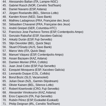
44.
Alessandro Ballan (ITA, Lampre-NGC)
45.
Gabriel Rasch (NOR, Cervélo TestTeam)
46.
Daniel Navarro (ESP, Astana)
47.
Jürgen Roelandts (BEL, Silence-Lotto)
48.
Karsten Kroon (NED, Saxo Bank)
49.
Mathieu Ladagnous (FRA, Française des Jeux)
50.
Sébastien Chavanel (FRA, Française des Jeux)
51.
André Greipel (GER, Columbia-HTC)
52.
Francisco Jose Pacheco Torres (ESP, Contentpolis-Ampo)
53.
Gonzalo Rabuñal (ESP, Xacobeo Galicia)
54.
Arkaitz Durán (ESP, Fuji-Servetto)
55.
Stijn Devolder (BEL, Quick Step)
56.
Stuart O'Grady (AUS, Saxo Bank)
57.
Marco Velo (ITA, Quick Step)
58.
Manuel Váquez (ESP, Contentpolis-Ampo)
59.
Assan Bazayev (KAZ, Astana)
60.
Damien Monier (FRA, Cofidis)
61.
Juan José Cobo (ESP, Fuji-Servetto)
62.
Ezequiel Mosquera (ESP, Xacobeo Galicia)
63.
Leonardo Duque (COL, Cofidis)
64.
Borut Bozic (SLO, Vacansoleil)
65.
Julian Dean (NZL, Garmin-Slipstream)
66.
Olivier Kaisen (BEL, Silence-Lotto)
67.
Robert Kiserlovski (CRO, Fuji-Servetto)
68.
Alexander Vinokourov (KAZ, Astana)
69.
Eros Capecchi (ITA, Fuji-Servetto)
70.
Rubén Pérez (ESP, Euskaltel-Euskadi)
71.
Philip Deignan (IRL, Cervélo TestTeam)