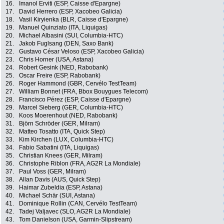
16.
Imanol Erviti (ESP, Caisse d'Epargne)
17.
David Herrero (ESP, Xacobeo Galicia)
18.
Vasil Kiryienka (BLR, Caisse d'Epargne)
19.
Manuel Quinziato (ITA, Liquigas)
20.
Michael Albasini (SUI, Columbia-HTC)
21.
Jakob Fuglsang (DEN, Saxo Bank)
22.
Gustavo César Veloso (ESP, Xacobeo Galicia)
23.
Chris Horner (USA, Astana)
24.
Robert Gesink (NED, Rabobank)
25.
Oscar Freire (ESP, Rabobank)
26.
Roger Hammond (GBR, Cervélo TestTeam)
27.
William Bonnet (FRA, Bbox Bouygues Telecom)
28.
Francisco Pérez (ESP, Caisse d'Epargne)
29.
Marcel Sieberg (GER, Columbia-HTC)
30.
Koos Moerenhout (NED, Rabobank)
31.
Björn Schröder (GER, Milram)
32.
Matteo Tosatto (ITA, Quick Step)
33.
Kim Kirchen (LUX, Columbia-HTC)
34.
Fabio Sabatini (ITA, Liquigas)
35.
Christian Knees (GER, Milram)
36.
Christophe Riblon (FRA, AG2R La Mondiale)
37.
Paul Voss (GER, Milram)
38.
Allan Davis (AUS, Quick Step)
39.
Haimar Zubeldia (ESP, Astana)
40.
Michael Schär (SUI, Astana)
41.
Dominique Rollin (CAN, Cervélo TestTeam)
42.
Tadej Valjavec (SLO, AG2R La Mondiale)
43.
Tom Danielson (USA, Garmin-Slipstream)