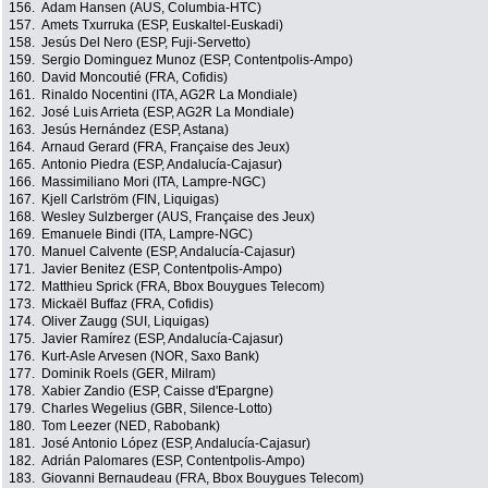
156.
Adam Hansen (AUS, Columbia-HTC)
157.
Amets Txurruka (ESP, Euskaltel-Euskadi)
158.
Jesús Del Nero (ESP, Fuji-Servetto)
159.
Sergio Dominguez Munoz (ESP, Contentpolis-Ampo)
160.
David Moncoutié (FRA, Cofidis)
161.
Rinaldo Nocentini (ITA, AG2R La Mondiale)
162.
José Luis Arrieta (ESP, AG2R La Mondiale)
163.
Jesús Hernández (ESP, Astana)
164.
Arnaud Gerard (FRA, Française des Jeux)
165.
Antonio Piedra (ESP, Andalucía-Cajasur)
166.
Massimiliano Mori (ITA, Lampre-NGC)
167.
Kjell Carlström (FIN, Liquigas)
168.
Wesley Sulzberger (AUS, Française des Jeux)
169.
Emanuele Bindi (ITA, Lampre-NGC)
170.
Manuel Calvente (ESP, Andalucía-Cajasur)
171.
Javier Benitez (ESP, Contentpolis-Ampo)
172.
Matthieu Sprick (FRA, Bbox Bouygues Telecom)
173.
Mickaël Buffaz (FRA, Cofidis)
174.
Oliver Zaugg (SUI, Liquigas)
175.
Javier Ramírez (ESP, Andalucía-Cajasur)
176.
Kurt-Asle Arvesen (NOR, Saxo Bank)
177.
Dominik Roels (GER, Milram)
178.
Xabier Zandio (ESP, Caisse d'Epargne)
179.
Charles Wegelius (GBR, Silence-Lotto)
180.
Tom Leezer (NED, Rabobank)
181.
José Antonio López (ESP, Andalucía-Cajasur)
182.
Adrián Palomares (ESP, Contentpolis-Ampo)
183.
Giovanni Bernaudeau (FRA, Bbox Bouygues Telecom)