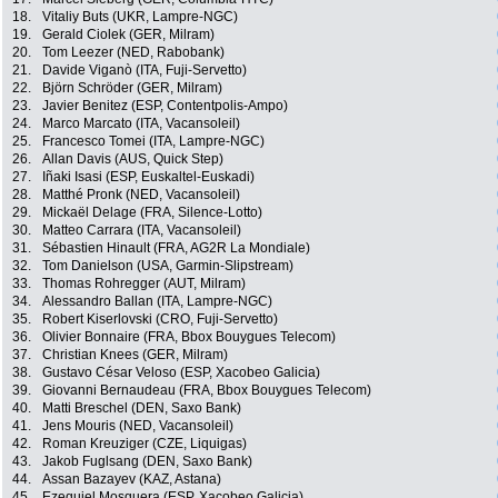
18.
Vitaliy Buts (UKR, Lampre-NGC)
19.
Gerald Ciolek (GER, Milram)
20.
Tom Leezer (NED, Rabobank)
21.
Davide Viganò (ITA, Fuji-Servetto)
22.
Björn Schröder (GER, Milram)
23.
Javier Benitez (ESP, Contentpolis-Ampo)
24.
Marco Marcato (ITA, Vacansoleil)
25.
Francesco Tomei (ITA, Lampre-NGC)
26.
Allan Davis (AUS, Quick Step)
27.
Iñaki Isasi (ESP, Euskaltel-Euskadi)
28.
Matthé Pronk (NED, Vacansoleil)
29.
Mickaël Delage (FRA, Silence-Lotto)
30.
Matteo Carrara (ITA, Vacansoleil)
31.
Sébastien Hinault (FRA, AG2R La Mondiale)
32.
Tom Danielson (USA, Garmin-Slipstream)
33.
Thomas Rohregger (AUT, Milram)
34.
Alessandro Ballan (ITA, Lampre-NGC)
35.
Robert Kiserlovski (CRO, Fuji-Servetto)
36.
Olivier Bonnaire (FRA, Bbox Bouygues Telecom)
37.
Christian Knees (GER, Milram)
38.
Gustavo César Veloso (ESP, Xacobeo Galicia)
39.
Giovanni Bernaudeau (FRA, Bbox Bouygues Telecom)
40.
Matti Breschel (DEN, Saxo Bank)
41.
Jens Mouris (NED, Vacansoleil)
42.
Roman Kreuziger (CZE, Liquigas)
43.
Jakob Fuglsang (DEN, Saxo Bank)
44.
Assan Bazayev (KAZ, Astana)
45.
Ezequiel Mosquera (ESP, Xacobeo Galicia)