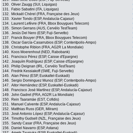
130.
Oliver Zaugg (SUI, Liquigas)
131.
Fabio Sabatini (ITA, Liquigas)
132.
Mickaël Chérel (FRA, Française des Jeux)
133.
Xavier Tondo (ESP, Andalucía-Cajasur)
134.
Laurent Lefèvre (FRA, Bbox Bouygues Telecom)
135.
Simon Gerrans (AUS, Cervélo TestTeam)
136.
Jesús Del Nero (ESP, Fuji-Servetto)
137.
Franck Bouyer (FRA, Bbox Bouygues Telecom)
138.
Oscar García-Casarrubios (ESP, Contentpolis-Ampo)
139.
Christophe Riblon (FRA, AG2R La Mondiale)
140.
Koos Moerenhout (NED, Rabobank)
141.
Francisco Pérez (ESP, Caisse d'Epargne)
142.
Joaquím Rodríguez (ESP, Caisse d'Epargne)
143.
Philip Deignan (IRL, Cervélo TestTeam)
144.
Fredrik Kessiakoff (SWE, Fuji-Servetto)
145.
Alan Pérez (ESP, Euskaltel-Euskadi)
146.
Sergio Dominguez Munoz (ESP, Contentpolis-Ampo)
147.
Aitor Hernández (ESP, Euskaltel-Euskadi)
148.
Francisco José Martínez (ESP, Andalucía-Cajasur)
149.
John Gadret (FRA, AG2R La Mondiale)
150.
Rein Taaramäe (EST, Cofidis)
151.
Manuel Calvente (ESP, Andalucía-Cajasur)
152.
Matthias Russ (GER, Milram)
153.
José Antonio López (ESP, Andalucía-Cajasur)
154.
Timothy Gudsell (NZL, Française des Jeux)
155.
Sandy Casar (FRA, Française des Jeux)
156.
Daniel Navarro (ESP, Astana)
157.
Amets Txurruka (ESP, Euskaltel-Euskadi)