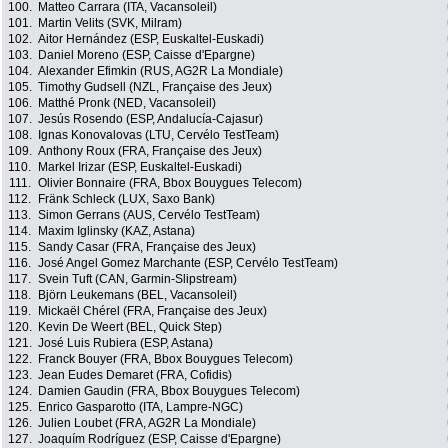
100.
Matteo Carrara (ITA, Vacansoleil)
101.
Martin Velits (SVK, Milram)
102.
Aitor Hernández (ESP, Euskaltel-Euskadi)
103.
Daniel Moreno (ESP, Caisse d'Epargne)
104.
Alexander Efimkin (RUS, AG2R La Mondiale)
105.
Timothy Gudsell (NZL, Française des Jeux)
106.
Matthé Pronk (NED, Vacansoleil)
107.
Jesús Rosendo (ESP, Andalucía-Cajasur)
108.
Ignas Konovalovas (LTU, Cervélo TestTeam)
109.
Anthony Roux (FRA, Française des Jeux)
110.
Markel Irizar (ESP, Euskaltel-Euskadi)
111.
Olivier Bonnaire (FRA, Bbox Bouygues Telecom)
112.
Fränk Schleck (LUX, Saxo Bank)
113.
Simon Gerrans (AUS, Cervélo TestTeam)
114.
Maxim Iglinsky (KAZ, Astana)
115.
Sandy Casar (FRA, Française des Jeux)
116.
José Angel Gomez Marchante (ESP, Cervélo TestTeam)
117.
Svein Tuft (CAN, Garmin-Slipstream)
118.
Björn Leukemans (BEL, Vacansoleil)
119.
Mickaël Chérel (FRA, Française des Jeux)
120.
Kevin De Weert (BEL, Quick Step)
121.
José Luis Rubiera (ESP, Astana)
122.
Franck Bouyer (FRA, Bbox Bouygues Telecom)
123.
Jean Eudes Demaret (FRA, Cofidis)
124.
Damien Gaudin (FRA, Bbox Bouygues Telecom)
125.
Enrico Gasparotto (ITA, Lampre-NGC)
126.
Julien Loubet (FRA, AG2R La Mondiale)
127.
Joaquím Rodríguez (ESP, Caisse d'Epargne)