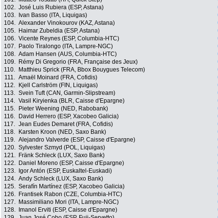
102.
José Luis Rubiera (ESP, Astana)
103.
Ivan Basso (ITA, Liquigas)
104.
Alexander Vinokourov (KAZ, Astana)
105.
Haimar Zubeldia (ESP, Astana)
106.
Vicente Reynes (ESP, Columbia-HTC)
107.
Paolo Tiralongo (ITA, Lampre-NGC)
108.
Adam Hansen (AUS, Columbia-HTC)
109.
Rémy Di Gregorio (FRA, Française des Jeux)
110.
Matthieu Sprick (FRA, Bbox Bouygues Telecom)
111.
Amaël Moinard (FRA, Cofidis)
112.
Kjell Carlström (FIN, Liquigas)
113.
Svein Tuft (CAN, Garmin-Slipstream)
114.
Vasil Kiryienka (BLR, Caisse d'Epargne)
115.
Pieter Weening (NED, Rabobank)
116.
David Herrero (ESP, Xacobeo Galicia)
117.
Jean Eudes Demaret (FRA, Cofidis)
118.
Karsten Kroon (NED, Saxo Bank)
119.
Alejandro Valverde (ESP, Caisse d'Epargne)
120.
Sylvester Szmyd (POL, Liquigas)
121.
Fränk Schleck (LUX, Saxo Bank)
122.
Daniel Moreno (ESP, Caisse d'Epargne)
123.
Igor Antón (ESP, Euskaltel-Euskadi)
124.
Andy Schleck (LUX, Saxo Bank)
125.
Serafín Martínez (ESP, Xacobeo Galicia)
126.
Frantisek Rabon (CZE, Columbia-HTC)
127.
Massimiliano Mori (ITA, Lampre-NGC)
128.
Imanol Erviti (ESP, Caisse d'Epargne)
129.
Juan José Cobo (ESP, Fuji-Servetto)