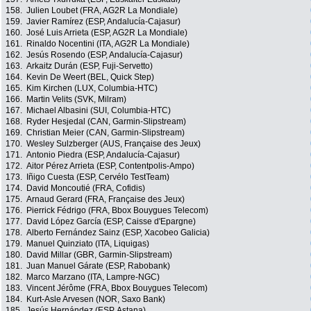
158.
Julien Loubet (FRA, AG2R La Mondiale)
159.
Javier Ramírez (ESP, Andalucía-Cajasur)
160.
José Luis Arrieta (ESP, AG2R La Mondiale)
161.
Rinaldo Nocentini (ITA, AG2R La Mondiale)
162.
Jesús Rosendo (ESP, Andalucía-Cajasur)
163.
Arkaitz Durán (ESP, Fuji-Servetto)
164.
Kevin De Weert (BEL, Quick Step)
165.
Kim Kirchen (LUX, Columbia-HTC)
166.
Martin Velits (SVK, Milram)
167.
Michael Albasini (SUI, Columbia-HTC)
168.
Ryder Hesjedal (CAN, Garmin-Slipstream)
169.
Christian Meier (CAN, Garmin-Slipstream)
170.
Wesley Sulzberger (AUS, Française des Jeux)
171.
Antonio Piedra (ESP, Andalucía-Cajasur)
172.
Aitor Pérez Arrieta (ESP, Contentpolis-Ampo)
173.
Iñigo Cuesta (ESP, Cervélo TestTeam)
174.
David Moncoutié (FRA, Cofidis)
175.
Arnaud Gerard (FRA, Française des Jeux)
176.
Pierrick Fédrigo (FRA, Bbox Bouygues Telecom)
177.
David López García (ESP, Caisse d'Epargne)
178.
Alberto Fernández Sainz (ESP, Xacobeo Galicia)
179.
Manuel Quinziato (ITA, Liquigas)
180.
David Millar (GBR, Garmin-Slipstream)
181.
Juan Manuel Gárate (ESP, Rabobank)
182.
Marco Marzano (ITA, Lampre-NGC)
183.
Vincent Jérôme (FRA, Bbox Bouygues Telecom)
184.
Kurt-Asle Arvesen (NOR, Saxo Bank)
185.
Jesús Hernández (ESP, Astana)