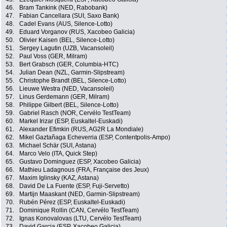
46.
Bram Tankink (NED, Rabobank)
47.
Fabian Cancellara (SUI, Saxo Bank)
48.
Cadel Evans (AUS, Silence-Lotto)
49.
Eduard Vorganov (RUS, Xacobeo Galicia)
50.
Olivier Kaisen (BEL, Silence-Lotto)
51.
Sergey Lagutin (UZB, Vacansoleil)
52.
Paul Voss (GER, Milram)
53.
Bert Grabsch (GER, Columbia-HTC)
54.
Julian Dean (NZL, Garmin-Slipstream)
55.
Christophe Brandt (BEL, Silence-Lotto)
56.
Lieuwe Westra (NED, Vacansoleil)
57.
Linus Gerdemann (GER, Milram)
58.
Philippe Gilbert (BEL, Silence-Lotto)
59.
Gabriel Rasch (NOR, Cervélo TestTeam)
60.
Markel Irizar (ESP, Euskaltel-Euskadi)
61.
Alexander Efimkin (RUS, AG2R La Mondiale)
62.
Mikel Gaztañaga Echeverria (ESP, Contentpolis-Ampo)
63.
Michael Schär (SUI, Astana)
64.
Marco Velo (ITA, Quick Step)
65.
Gustavo Dominguez (ESP, Xacobeo Galicia)
66.
Mathieu Ladagnous (FRA, Française des Jeux)
67.
Maxim Iglinsky (KAZ, Astana)
68.
David De La Fuente (ESP, Fuji-Servetto)
69.
Martijn Maaskant (NED, Garmin-Slipstream)
70.
Rubén Pérez (ESP, Euskaltel-Euskadi)
71.
Dominique Rollin (CAN, Cervélo TestTeam)
72.
Ignas Konovalovas (LTU, Cervélo TestTeam)
73.
David Garcia (ESP, Xacobeo Galicia)