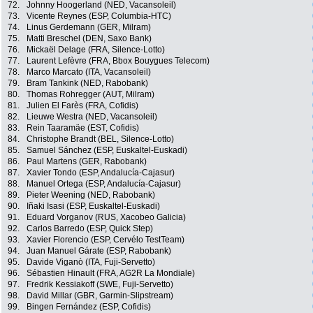
72.
Johnny Hoogerland (NED, Vacansoleil)
73.
Vicente Reynes (ESP, Columbia-HTC)
74.
Linus Gerdemann (GER, Milram)
75.
Matti Breschel (DEN, Saxo Bank)
76.
Mickaël Delage (FRA, Silence-Lotto)
77.
Laurent Lefèvre (FRA, Bbox Bouygues Telecom)
78.
Marco Marcato (ITA, Vacansoleil)
79.
Bram Tankink (NED, Rabobank)
80.
Thomas Rohregger (AUT, Milram)
81.
Julien El Farès (FRA, Cofidis)
82.
Lieuwe Westra (NED, Vacansoleil)
83.
Rein Taaramäe (EST, Cofidis)
84.
Christophe Brandt (BEL, Silence-Lotto)
85.
Samuel Sánchez (ESP, Euskaltel-Euskadi)
86.
Paul Martens (GER, Rabobank)
87.
Xavier Tondo (ESP, Andalucía-Cajasur)
88.
Manuel Ortega (ESP, Andalucía-Cajasur)
89.
Pieter Weening (NED, Rabobank)
90.
Iñaki Isasi (ESP, Euskaltel-Euskadi)
91.
Eduard Vorganov (RUS, Xacobeo Galicia)
92.
Carlos Barredo (ESP, Quick Step)
93.
Xavier Florencio (ESP, Cervélo TestTeam)
94.
Juan Manuel Gárate (ESP, Rabobank)
95.
Davide Viganò (ITA, Fuji-Servetto)
96.
Sébastien Hinault (FRA, AG2R La Mondiale)
97.
Fredrik Kessiakoff (SWE, Fuji-Servetto)
98.
David Millar (GBR, Garmin-Slipstream)
99.
Bingen Fernández (ESP, Cofidis)