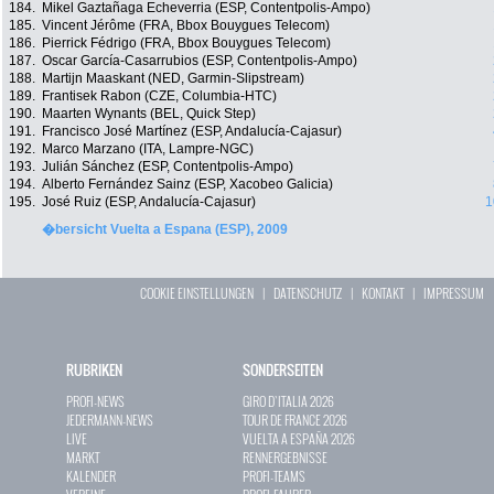
184.
Mikel Gaztañaga Echeverria (ESP, Contentpolis-Ampo)
185.
Vincent Jérôme (FRA, Bbox Bouygues Telecom)
186.
Pierrick Fédrigo (FRA, Bbox Bouygues Telecom)
187.
Oscar García-Casarrubios (ESP, Contentpolis-Ampo)
188.
Martijn Maaskant (NED, Garmin-Slipstream)
189.
Frantisek Rabon (CZE, Columbia-HTC)
190.
Maarten Wynants (BEL, Quick Step)
191.
Francisco José Martínez (ESP, Andalucía-Cajasur)
192.
Marco Marzano (ITA, Lampre-NGC)
193.
Julián Sánchez (ESP, Contentpolis-Ampo)
194.
Alberto Fernández Sainz (ESP, Xacobeo Galicia)
195.
José Ruiz (ESP, Andalucía-Cajasur)
1
�bersicht Vuelta a Espana (ESP), 2009
COOKIE EINSTELLUNGEN
|
DATENSCHUTZ
|
KONTAKT
|
IMPRESSUM
RUBRIKEN
SONDERSEITEN
PROFI-NEWS
GIRO D`ITALIA 2026
JEDERMANN-NEWS
TOUR DE FRANCE 2026
LIVE
VUELTA A ESPAÑA 2026
MARKT
RENNERGEBNISSE
KALENDER
PROFI-TEAMS