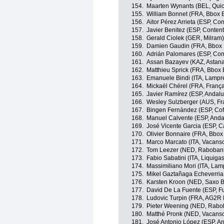
154.
Maarten Wynants (BEL, Quic
155.
William Bonnet (FRA, Bbox
156.
Aitor Pérez Arrieta (ESP, Co
157.
Javier Benitez (ESP, Conten
158.
Gerald Ciolek (GER, Milram)
159.
Damien Gaudin (FRA, Bbox
160.
Adrián Palomares (ESP, Con
161.
Assan Bazayev (KAZ, Astan
162.
Matthieu Sprick (FRA, Bbox
163.
Emanuele Bindi (ITA, Lamp
164.
Mickaël Chérel (FRA, França
165.
Javier Ramírez (ESP, Andalu
166.
Wesley Sulzberger (AUS, Fr
167.
Bingen Fernández (ESP, Cof
168.
Manuel Calvente (ESP, Anda
169.
José Vicente Garcia (ESP, C
170.
Olivier Bonnaire (FRA, Bbo
171.
Marco Marcato (ITA, Vacanso
172.
Tom Leezer (NED, Raboban
173.
Fabio Sabatini (ITA, Liquigas
174.
Massimiliano Mori (ITA, La
175.
Mikel Gaztañaga Echeverria
176.
Karsten Kroon (NED, Saxo 
177.
David De La Fuente (ESP, Fu
178.
Ludovic Turpin (FRA, AG2R 
179.
Pieter Weening (NED, Rabo
180.
Matthé Pronk (NED, Vacanso
181.
José Antonio López (ESP, A