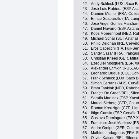
42.
Andy Schleck (LUX, Saxo B
43.
José Luis Rubiera (ESP, Ast
44.
Damien Monier (FRA, Cofidi
45.
Enrico Gasparotto (ITA, La
46.
José Angel Gomez Marchant
47.
Daniel Navarro (ESP, Astana
48.
Koos Moerenhout (NED, Ra
49.
Michael Schär (SUI, Astana)
50.
Philip Deignan (IRL, Cervél
51.
Eros Capecchi (ITA, Fuji-Ser
52.
Sandy Casar (FRA, Français
53.
Christian Knees (GER, Milr
54.
Ezequiel Mosquera (ESP, Xa
55.
Alexander Efimkin (RUS, A
56.
Leonardo Duque (COL, Cofi
57.
Fränk Schleck (LUX, Saxo B
58.
Simon Gerrans (AUS, Cervé
59.
Bram Tankink (NED, Rabob
60.
Françis De Greef (BEL, Silen
61.
Serafín Martínez (ESP, Xaco
62.
Marcel Sieberg (GER, Colu
63.
Roman Kreuziger (CZE, Liqu
64.
Iñigo Cuesta (ESP, Cervélo 
65.
Gustavo Dominguez (ESP, X
66.
Francisco José Martínez (ES
67.
André Greipel (GER, Colum
68.
Mathieu Ladagnous (FRA, Fr
69.
Olivier Kaisen (BEL, Silence