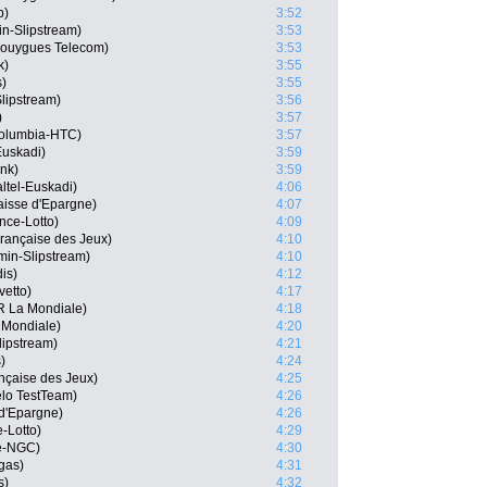
p)
3:52
n-Slipstream)
3:53
Bouygues Telecom)
3:53
k)
3:55
s)
3:55
Slipstream)
3:56
)
3:57
Columbia-HTC)
3:57
Euskadi)
3:59
nk)
3:59
ltel-Euskadi)
4:06
aisse d'Epargne)
4:07
nce-Lotto)
4:09
rançaise des Jeux)
4:10
min-Slipstream)
4:10
is)
4:12
vetto)
4:17
R La Mondiale)
4:18
 Mondiale)
4:20
lipstream)
4:21
)
4:24
nçaise des Jeux)
4:25
élo TestTeam)
4:26
 d'Epargne)
4:26
-Lotto)
4:29
e-NGC)
4:30
gas)
4:31
s)
4:32