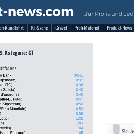
en-Rundfahrt
KT-Szene
Gravel
Profi-Material
Produkt-News
9, Kategorie: GT
zeitfahren)
xo Bank)
36:41
lipstream)
0:32
ia-HTC)
0:36
 Galicia)
0:40
e d'Epargne)
0:46
ltel-Euskadi)
0:47
-Slipstream)
0:50
2R La Mondiale)
0:53
)
0:59
Lotto)
1:02
ep)
1:03
rvetto)
1:04
Steady
isse d'Epargne)
1:05