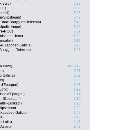
k Step)
5:38
NGC)
5:39
oleil)
5:43
n-Slipstream)
5:47
 Bbox Bouygues Telecom)
5:48
ntpolis-Ampo)
5:55
pre-NGC)
6:09
aise des Jeux)
6:09
nsoleil)
6:17
P, Xacobeo Galicia)
6:23
 Bouygues Telecom)
6:37
xo Bank)
24:58:12
ep)
0:51
 Galicia)
0:59
as)
1:03
e d'Epargne)
1:08
Lotto)
1:12
isse d'Epargne)
1:14
-Slipstream)
1:19
ltel-Euskadi)
1:20
lipstream)
1:20
 Xacobeo Galicia)
1:42
na)
1:43
e-Lotto)
1:46
 Astana)
1:48