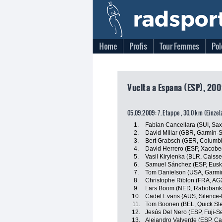
Home
Profis
Tour Femmes
Pol
Vuelta a Espana (ESP), 200
05.09.2009: 7. Etappe , 30.0 km (Einzel
1.
Fabian Cancellara (SUI, Sa
2.
David Millar (GBR, Garmin-S
3.
Bert Grabsch (GER, Columb
4.
David Herrero (ESP, Xacobeo
5.
Vasil Kiryienka (BLR, Caiss
6.
Samuel Sánchez (ESP, Euska
7.
Tom Danielson (USA, Garmin
8.
Christophe Riblon (FRA, AG
9.
Lars Boom (NED, Rabobank
10.
Cadel Evans (AUS, Silence-
11.
Tom Boonen (BEL, Quick St
12.
Jesús Del Nero (ESP, Fuji-Se
13.
Alejandro Valverde (ESP, Ca