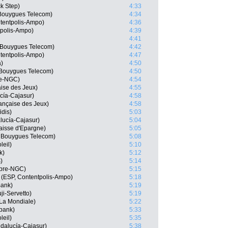
k Step)
4:33
 Bouygues Telecom)
4:34
ntentpolis-Ampo)
4:36
tpolis-Ampo)
4:39
4:41
 Bouygues Telecom)
4:42
tentpolis-Ampo)
4:47
a)
4:50
 Bouygues Telecom)
4:50
re-NGC)
4:54
ise des Jeux)
4:55
cía-Cajasur)
4:58
ançaise des Jeux)
4:58
idis)
5:03
lucía-Cajasur)
5:04
aisse d'Epargne)
5:05
x Bouygues Telecom)
5:08
leil)
5:10
k)
5:12
)
5:14
mpre-NGC)
5:15
 (ESP, Contentpolis-Ampo)
5:18
Bank)
5:19
ji-Servetto)
5:19
La Mondiale)
5:22
bank)
5:33
leil)
5:35
ndalucía-Cajasur)
5:38