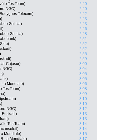
vélo TestTeam)
2:40
pre-NGC)
2:40
 Bouygues Telecom)
2:42
m)
2:43
beo Galicia)
2:43
l)
2:46
obeo Galicia)
2:48
Rabobank)
2:51
 Step)
2:52
uskadi)
2:52
)
2:55
uskadi)
2:59
cía-Cajasur)
3:00
re-NGC)
3:04
as)
3:05
Bank)
3:05
R La Mondiale)
3:06
o TestTeam)
3:08
na)
3:09
lipstream)
3:10
s)
3:10
mpre-NGC)
3:12
l-Euskadi)
3:13
lram)
3:13
élo TestTeam)
3:14
cansoleil)
3:14
La Mondiale)
3:15
2R La Mondiale)
3:17