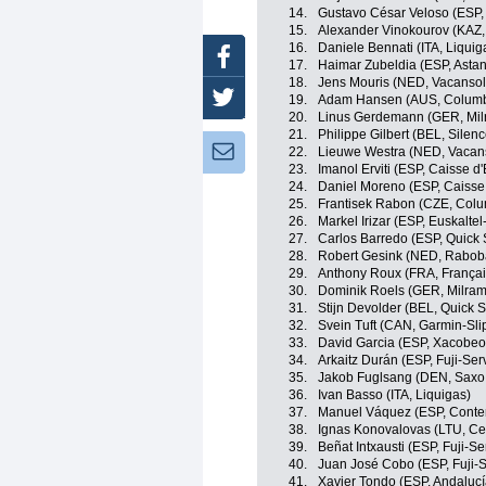
14.
Gustavo César Veloso (ESP,
15.
Alexander Vinokourov (KAZ,
16.
Daniele Bennati (ITA, Liquig
Facebook
17.
Haimar Zubeldia (ESP, Asta
18.
Jens Mouris (NED, Vacansole
Twitter
19.
Adam Hansen (AUS, Colum
20.
Linus Gerdemann (GER, Mil
21.
Philippe Gilbert (BEL, Silenc
Newsletter:
22.
Lieuwe Westra (NED, Vacans
23.
Imanol Erviti (ESP, Caisse d
24.
Daniel Moreno (ESP, Caisse
25.
Frantisek Rabon (CZE, Col
26.
Markel Irizar (ESP, Euskalte
27.
Carlos Barredo (ESP, Quick 
28.
Robert Gesink (NED, Rabob
29.
Anthony Roux (FRA, Françai
30.
Dominik Roels (GER, Milram
31.
Stijn Devolder (BEL, Quick S
32.
Svein Tuft (CAN, Garmin-Sli
33.
David Garcia (ESP, Xacobeo 
34.
Arkaitz Durán (ESP, Fuji-Ser
35.
Jakob Fuglsang (DEN, Saxo
36.
Ivan Basso (ITA, Liquigas)
37.
Manuel Váquez (ESP, Conte
38.
Ignas Konovalovas (LTU, Ce
39.
Beñat Intxausti (ESP, Fuji-Se
40.
Juan José Cobo (ESP, Fuji-S
41.
Xavier Tondo (ESP, Andalucí