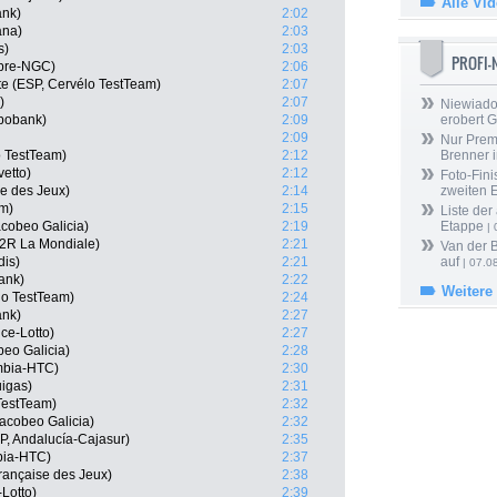
Alle Vi
ank)
2:02
ana)
2:03
s)
2:03
PROFI
mpre-NGC)
2:06
e (ESP, Cervélo TestTeam)
2:07
)
2:07
Niewiado
bobank)
2:09
erobert G
2:09
Nur Prem
o TestTeam)
2:12
Brenner 
vetto)
2:12
Foto-Fini
e des Jeux)
2:14
zweiten 
am)
2:15
Liste der
cobeo Galicia)
2:19
Etappe
| 
G2R La Mondiale)
2:21
Van der 
dis)
2:21
auf
| 07.0
ank)
2:22
Weitere
lo TestTeam)
2:24
ank)
2:27
ce-Lotto)
2:27
beo Galicia)
2:28
mbia-HTC)
2:30
igas)
2:31
TestTeam)
2:32
acobeo Galicia)
2:32
P, Andalucía-Cajasur)
2:35
bia-HTC)
2:37
ançaise des Jeux)
2:38
-Lotto)
2:39