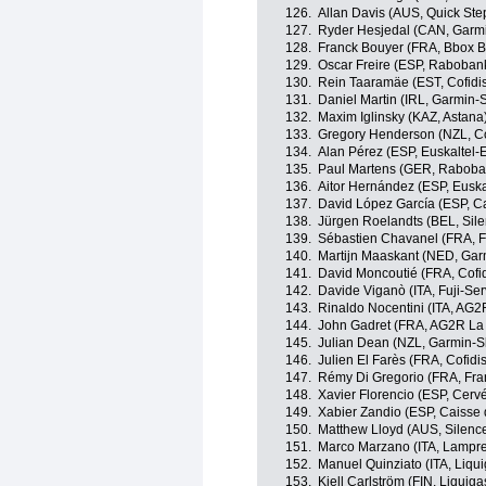
126.
Allan Davis (AUS, Quick Ste
127.
Ryder Hesjedal (CAN, Garmi
128.
Franck Bouyer (FRA, Bbox 
129.
Oscar Freire (ESP, Raboban
130.
Rein Taaramäe (EST, Cofidi
131.
Daniel Martin (IRL, Garmin-
132.
Maxim Iglinsky (KAZ, Astana
133.
Gregory Henderson (NZL, 
134.
Alan Pérez (ESP, Euskaltel-
135.
Paul Martens (GER, Raboba
136.
Aitor Hernández (ESP, Euska
137.
David López García (ESP, C
138.
Jürgen Roelandts (BEL, Sile
139.
Sébastien Chavanel (FRA, F
140.
Martijn Maaskant (NED, Gar
141.
David Moncoutié (FRA, Cofid
142.
Davide Viganò (ITA, Fuji-Ser
143.
Rinaldo Nocentini (ITA, AG2
144.
John Gadret (FRA, AG2R La
145.
Julian Dean (NZL, Garmin-S
146.
Julien El Farès (FRA, Cofidis
147.
Rémy Di Gregorio (FRA, Fra
148.
Xavier Florencio (ESP, Cerv
149.
Xabier Zandio (ESP, Caisse
150.
Matthew Lloyd (AUS, Silence
151.
Marco Marzano (ITA, Lampr
152.
Manuel Quinziato (ITA, Liqui
153.
Kjell Carlström (FIN, Liquiga