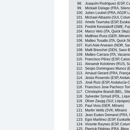
98.
Joaquím Rodríguez (ESP, Ca
99.
Mickaël Delage (FRA, Silenc
100.
Julien Loubet (FRA, AG2R L
101.
Michael Albasini (SUI, Col
102.
Amets Txurruka (ESP, Euskal
103.
Fredrik Kessiakoff (SWE, Fuj
104.
Marco Velo (ITA, Quick Step)
105.
Matthias Russ (GER, Milram
106.
Matteo Tosatto (ITA, Quick S
107.
Kurt-Asle Arvesen (NOR, Sa
108.
Matti Breschel (DEN, Saxo 
109.
Matteo Carrara (ITA, Vacanso
110.
Francisco Pérez (ESP, Cais
111.
Alexandr Kolobnev (RUS, S
112.
Sergio Dominguez Munoz (E
113.
Arnaud Gerard (FRA, França
114.
Jesús Rosendo (ESP, Andalu
115.
José Ruiz (ESP, Andalucía-C
116.
Francisco Jose Pacheco Tor
117.
Christophe Brandt (BEL, Sil
118.
Sylvester Szmyd (POL, Liqu
119.
Oliver Zaugg (SUI, Liquigas)
120.
Paul Voss (GER, Milram)
121.
Martin Velits (SVK, Milram)
122.
Jean Eudes Demaret (FRA, C
123.
Egoi Martínez (ESP, Euskalt
124.
Vicente Reynes (ESP, Colu
125.
Pierrick Fédrigo (FRA, Bbo