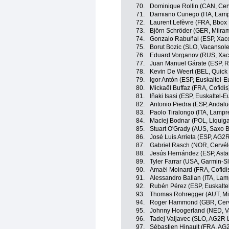
70.
Dominique Rollin (CAN, Cer
71.
Damiano Cunego (ITA, Lam
72.
Laurent Lefèvre (FRA, Bbox
73.
Björn Schröder (GER, Milra
74.
Gonzalo Rabuñal (ESP, Xaco
75.
Borut Bozic (SLO, Vacansolei
76.
Eduard Vorganov (RUS, Xac
77.
Juan Manuel Gárate (ESP, 
78.
Kevin De Weert (BEL, Quick
79.
Igor Antón (ESP, Euskaltel-E
80.
Mickaël Buffaz (FRA, Cofidis
81.
Iñaki Isasi (ESP, Euskaltel-E
82.
Antonio Piedra (ESP, Andalu
83.
Paolo Tiralongo (ITA, Lamp
84.
Maciej Bodnar (POL, Liquig
85.
Stuart O'Grady (AUS, Saxo 
86.
José Luis Arrieta (ESP, AG2
87.
Gabriel Rasch (NOR, Cervél
88.
Jesús Hernández (ESP, Asta
89.
Tyler Farrar (USA, Garmin-S
90.
Amaël Moinard (FRA, Cofidi
91.
Alessandro Ballan (ITA, La
92.
Rubén Pérez (ESP, Euskalte
93.
Thomas Rohregger (AUT, Mi
94.
Roger Hammond (GBR, Cerv
95.
Johnny Hoogerland (NED, Va
96.
Tadej Valjavec (SLO, AG2R 
97.
Sébastien Hinault (FRA, AG