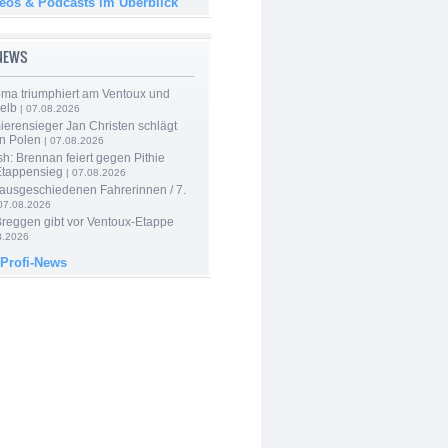
deos & Podcasts im Überblick
-NEWS
ma triumphiert am Ventoux und
elb
| 07.08.2026
ierensieger Jan Christen schlägt
in Polen
| 07.08.2026
sh: Brennan feiert gegen Pithie
Etappensieg
| 07.08.2026
 ausgeschiedenen Fahrerinnen / 7.
07.08.2026
Breggen gibt vor Ventoux-Etappe
8.2026
 Profi-News