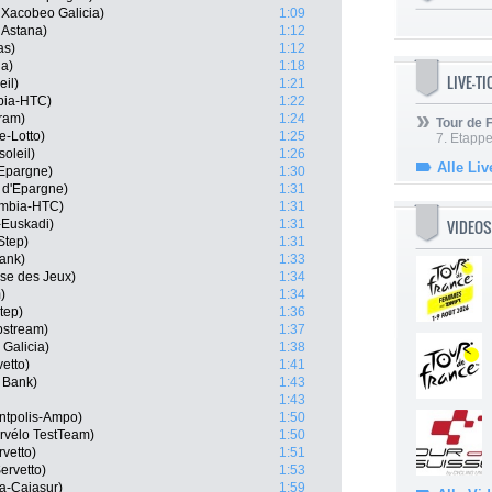
 Xacobeo Galicia)
1:09
 Astana)
1:12
as)
1:12
na)
1:18
LIVE-T
il)
1:21
bia-HTC)
1:22
ram)
1:24
Tour de
e-Lotto)
1:25
7. Etappe
oleil)
1:26
Alle Liv
'Epargne)
1:30
 d'Epargne)
1:31
umbia-HTC)
1:31
VIDEOS
l-Euskadi)
1:31
Step)
1:31
ank)
1:33
se des Jeux)
1:34
)
1:34
tep)
1:36
pstream)
1:37
Galicia)
1:38
vetto)
1:41
 Bank)
1:43
1:43
ntpolis-Ampo)
1:50
rvélo TestTeam)
1:50
rvetto)
1:51
ervetto)
1:53
a-Cajasur)
1:59