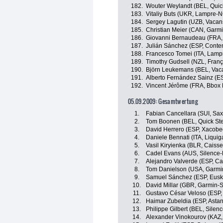
182.
Wouter Weylandt (BEL, Quic
183.
Vitaliy Buts (UKR, Lampre-
184.
Sergey Lagutin (UZB, Vacans
185.
Christian Meier (CAN, Garmi
186.
Giovanni Bernaudeau (FRA,
187.
Julián Sánchez (ESP, Conte
188.
Francesco Tomei (ITA, Lam
189.
Timothy Gudsell (NZL, Franç
190.
Björn Leukemans (BEL, Vaca
191.
Alberto Fernández Sainz (ES
192.
Vincent Jérôme (FRA, Bbox
05.09.2009: Gesamtwertung
1.
Fabian Cancellara (SUI, Sa
2.
Tom Boonen (BEL, Quick St
3.
David Herrero (ESP, Xacobeo
4.
Daniele Bennati (ITA, Liquig
5.
Vasil Kiryienka (BLR, Caiss
6.
Cadel Evans (AUS, Silence-
7.
Alejandro Valverde (ESP, Ca
8.
Tom Danielson (USA, Garmin
9.
Samuel Sánchez (ESP, Euska
10.
David Millar (GBR, Garmin-S
11.
Gustavo César Veloso (ESP,
12.
Haimar Zubeldia (ESP, Asta
13.
Philippe Gilbert (BEL, Silenc
14.
Alexander Vinokourov (KAZ,