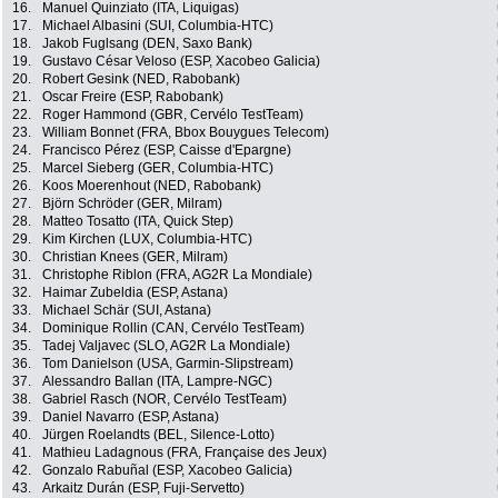
16.
Manuel Quinziato (ITA, Liquigas)
17.
Michael Albasini (SUI, Columbia-HTC)
18.
Jakob Fuglsang (DEN, Saxo Bank)
19.
Gustavo César Veloso (ESP, Xacobeo Galicia)
20.
Robert Gesink (NED, Rabobank)
21.
Oscar Freire (ESP, Rabobank)
22.
Roger Hammond (GBR, Cervélo TestTeam)
23.
William Bonnet (FRA, Bbox Bouygues Telecom)
24.
Francisco Pérez (ESP, Caisse d'Epargne)
25.
Marcel Sieberg (GER, Columbia-HTC)
26.
Koos Moerenhout (NED, Rabobank)
27.
Björn Schröder (GER, Milram)
28.
Matteo Tosatto (ITA, Quick Step)
29.
Kim Kirchen (LUX, Columbia-HTC)
30.
Christian Knees (GER, Milram)
31.
Christophe Riblon (FRA, AG2R La Mondiale)
32.
Haimar Zubeldia (ESP, Astana)
33.
Michael Schär (SUI, Astana)
34.
Dominique Rollin (CAN, Cervélo TestTeam)
35.
Tadej Valjavec (SLO, AG2R La Mondiale)
36.
Tom Danielson (USA, Garmin-Slipstream)
37.
Alessandro Ballan (ITA, Lampre-NGC)
38.
Gabriel Rasch (NOR, Cervélo TestTeam)
39.
Daniel Navarro (ESP, Astana)
40.
Jürgen Roelandts (BEL, Silence-Lotto)
41.
Mathieu Ladagnous (FRA, Française des Jeux)
42.
Gonzalo Rabuñal (ESP, Xacobeo Galicia)
43.
Arkaitz Durán (ESP, Fuji-Servetto)