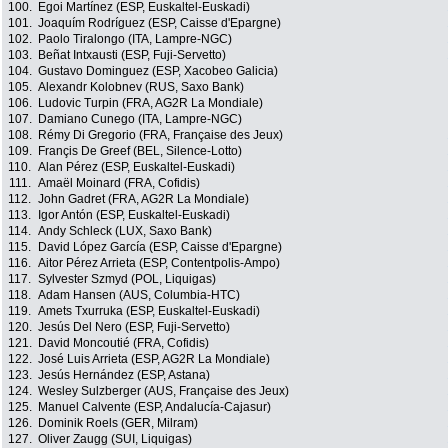
100.
Egoi Martínez (ESP, Euskaltel-Euskadi)
101.
Joaquím Rodríguez (ESP, Caisse d'Epargne)
102.
Paolo Tiralongo (ITA, Lampre-NGC)
103.
Beñat Intxausti (ESP, Fuji-Servetto)
104.
Gustavo Dominguez (ESP, Xacobeo Galicia)
105.
Alexandr Kolobnev (RUS, Saxo Bank)
106.
Ludovic Turpin (FRA, AG2R La Mondiale)
107.
Damiano Cunego (ITA, Lampre-NGC)
108.
Rémy Di Gregorio (FRA, Française des Jeux)
109.
Françis De Greef (BEL, Silence-Lotto)
110.
Alan Pérez (ESP, Euskaltel-Euskadi)
111.
Amaël Moinard (FRA, Cofidis)
112.
John Gadret (FRA, AG2R La Mondiale)
113.
Igor Antón (ESP, Euskaltel-Euskadi)
114.
Andy Schleck (LUX, Saxo Bank)
115.
David López García (ESP, Caisse d'Epargne)
116.
Aitor Pérez Arrieta (ESP, Contentpolis-Ampo)
117.
Sylvester Szmyd (POL, Liquigas)
118.
Adam Hansen (AUS, Columbia-HTC)
119.
Amets Txurruka (ESP, Euskaltel-Euskadi)
120.
Jesús Del Nero (ESP, Fuji-Servetto)
121.
David Moncoutié (FRA, Cofidis)
122.
José Luis Arrieta (ESP, AG2R La Mondiale)
123.
Jesús Hernández (ESP, Astana)
124.
Wesley Sulzberger (AUS, Française des Jeux)
125.
Manuel Calvente (ESP, Andalucía-Cajasur)
126.
Dominik Roels (GER, Milram)
127.
Oliver Zaugg (SUI, Liquigas)