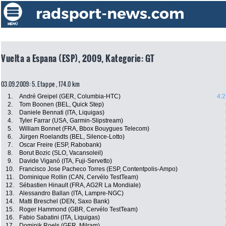
Vuelta a Espana (ESP), 2009, Kategorie: GT
03.09.2009: 5. Etappe , 174.0 km
1.
André Greipel (GER, Columbia-HTC)
4:2
2.
Tom Boonen (BEL, Quick Step)
3.
Daniele Bennati (ITA, Liquigas)
4.
Tyler Farrar (USA, Garmin-Slipstream)
5.
William Bonnet (FRA, Bbox Bouygues Telecom)
6.
Jürgen Roelandts (BEL, Silence-Lotto)
7.
Oscar Freire (ESP, Rabobank)
8.
Borut Bozic (SLO, Vacansoleil)
9.
Davide Viganò (ITA, Fuji-Servetto)
10.
Francisco Jose Pacheco Torres (ESP, Contentpolis-Ampo)
11.
Dominique Rollin (CAN, Cervélo TestTeam)
12.
Sébastien Hinault (FRA, AG2R La Mondiale)
13.
Alessandro Ballan (ITA, Lampre-NGC)
14.
Matti Breschel (DEN, Saxo Bank)
15.
Roger Hammond (GBR, Cervélo TestTeam)
16.
Fabio Sabatini (ITA, Liquigas)
17.
Dominik Roels (GER, Milram)