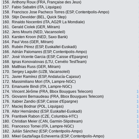
156.
Anthony Roux (FRA, Française des Jeux)
157.
Fabio Sabatini (ITA, Liquigas)
158.
Francisco Jose Pacheco Torres (ESP, Contentpolis-Ampo)
159.
Stijn Devolder (BEL, Quick Step)
160.
Rinaldo Nocentini (ITA, AG2R La Mondiale)
161.
Gerald Ciolek (GER, Milram)
162.
Jens Mouris (NED, Vacansoleil)
163.
Karsten Kroon (NED, Saxo Bank)
164.
Paul Voss (GER, Milram)
165.
Rubén Pérez (ESP, Euskaltel-Euskadi)
166.
Adrián Palomares (ESP, Contentpolis-Ampo)
167.
José Vicente Garcia (ESP, Caisse d'Epargne)
168.
Ignas Konovalovas (LTU, Cervélo TestTeam)
169.
Matthias Russ (GER, Milram)
170.
Sergey Lagutin (UZB, Vacansoleil)
171.
Javier Ramírez (ESP, Andalucía-Cajasur)
172.
Massimiliano Mori (ITA, Lampre-NGC)
173.
Emanuele Bindi (ITA, Lampre-NGC)
174.
Vincent Jérôme (FRA, Bbox Bouygues Telecom)
1
175.
Giovanni Bernaudeau (FRA, Bbox Bouygues Telecom)
1
176.
Xabier Zandio (ESP, Caisse d'Epargne)
1
177.
Maciej Bodnar (POL, Liquigas)
1
178.
Aitor Hernández (ESP, Euskaltel-Euskadi)
1
179.
Frantisek Rabon (CZE, Columbia-HTC)
1
180.
Christian Meier (CAN, Garmin-Slipstream)
1
181.
Francesco Tomei (ITA, Lampre-NGC)
1
182.
Julián Sánchez (ESP, Contentpolis-Ampo)
1
183.
Mikel Gaztañaga Echeverria (ESP, Contentpolis-Ampo)
1