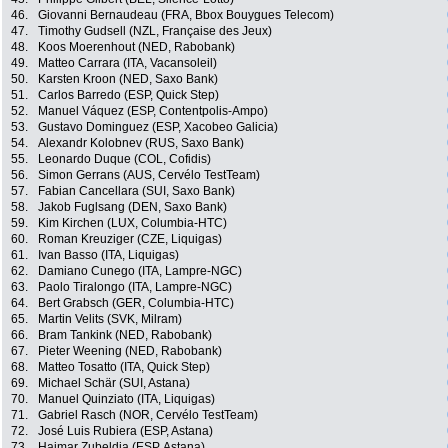
46.
Giovanni Bernaudeau (FRA, Bbox Bouygues Telecom)
47.
Timothy Gudsell (NZL, Française des Jeux)
48.
Koos Moerenhout (NED, Rabobank)
49.
Matteo Carrara (ITA, Vacansoleil)
50.
Karsten Kroon (NED, Saxo Bank)
51.
Carlos Barredo (ESP, Quick Step)
52.
Manuel Váquez (ESP, Contentpolis-Ampo)
53.
Gustavo Dominguez (ESP, Xacobeo Galicia)
54.
Alexandr Kolobnev (RUS, Saxo Bank)
55.
Leonardo Duque (COL, Cofidis)
56.
Simon Gerrans (AUS, Cervélo TestTeam)
57.
Fabian Cancellara (SUI, Saxo Bank)
58.
Jakob Fuglsang (DEN, Saxo Bank)
59.
Kim Kirchen (LUX, Columbia-HTC)
60.
Roman Kreuziger (CZE, Liquigas)
61.
Ivan Basso (ITA, Liquigas)
62.
Damiano Cunego (ITA, Lampre-NGC)
63.
Paolo Tiralongo (ITA, Lampre-NGC)
64.
Bert Grabsch (GER, Columbia-HTC)
65.
Martin Velits (SVK, Milram)
66.
Bram Tankink (NED, Rabobank)
67.
Pieter Weening (NED, Rabobank)
68.
Matteo Tosatto (ITA, Quick Step)
69.
Michael Schär (SUI, Astana)
70.
Manuel Quinziato (ITA, Liquigas)
71.
Gabriel Rasch (NOR, Cervélo TestTeam)
72.
José Luis Rubiera (ESP, Astana)
73.
Haimar Zubeldia (ESP, Astana)