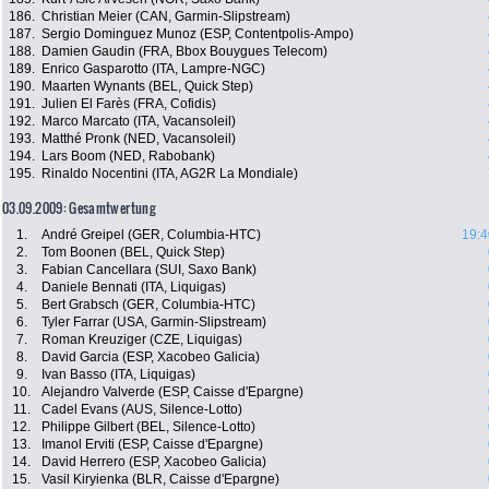
186.
Christian Meier (CAN, Garmin-Slipstream)
187.
Sergio Dominguez Munoz (ESP, Contentpolis-Ampo)
188.
Damien Gaudin (FRA, Bbox Bouygues Telecom)
189.
Enrico Gasparotto (ITA, Lampre-NGC)
190.
Maarten Wynants (BEL, Quick Step)
191.
Julien El Farès (FRA, Cofidis)
192.
Marco Marcato (ITA, Vacansoleil)
193.
Matthé Pronk (NED, Vacansoleil)
194.
Lars Boom (NED, Rabobank)
195.
Rinaldo Nocentini (ITA, AG2R La Mondiale)
03.09.2009: Gesamtwertung
1.
André Greipel (GER, Columbia-HTC)
19:4
2.
Tom Boonen (BEL, Quick Step)
3.
Fabian Cancellara (SUI, Saxo Bank)
4.
Daniele Bennati (ITA, Liquigas)
5.
Bert Grabsch (GER, Columbia-HTC)
6.
Tyler Farrar (USA, Garmin-Slipstream)
7.
Roman Kreuziger (CZE, Liquigas)
8.
David Garcia (ESP, Xacobeo Galicia)
9.
Ivan Basso (ITA, Liquigas)
10.
Alejandro Valverde (ESP, Caisse d'Epargne)
11.
Cadel Evans (AUS, Silence-Lotto)
12.
Philippe Gilbert (BEL, Silence-Lotto)
13.
Imanol Erviti (ESP, Caisse d'Epargne)
14.
David Herrero (ESP, Xacobeo Galicia)
15.
Vasil Kiryienka (BLR, Caisse d'Epargne)