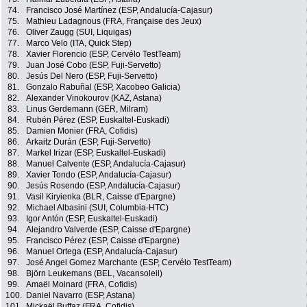
74.
Francisco José Martínez (ESP, Andalucía-Cajasur)
75.
Mathieu Ladagnous (FRA, Française des Jeux)
76.
Oliver Zaugg (SUI, Liquigas)
77.
Marco Velo (ITA, Quick Step)
78.
Xavier Florencio (ESP, Cervélo TestTeam)
79.
Juan José Cobo (ESP, Fuji-Servetto)
80.
Jesús Del Nero (ESP, Fuji-Servetto)
81.
Gonzalo Rabuñal (ESP, Xacobeo Galicia)
82.
Alexander Vinokourov (KAZ, Astana)
83.
Linus Gerdemann (GER, Milram)
84.
Rubén Pérez (ESP, Euskaltel-Euskadi)
85.
Damien Monier (FRA, Cofidis)
86.
Arkaitz Durán (ESP, Fuji-Servetto)
87.
Markel Irizar (ESP, Euskaltel-Euskadi)
88.
Manuel Calvente (ESP, Andalucía-Cajasur)
89.
Xavier Tondo (ESP, Andalucía-Cajasur)
90.
Jesús Rosendo (ESP, Andalucía-Cajasur)
91.
Vasil Kiryienka (BLR, Caisse d'Epargne)
92.
Michael Albasini (SUI, Columbia-HTC)
93.
Igor Antón (ESP, Euskaltel-Euskadi)
94.
Alejandro Valverde (ESP, Caisse d'Epargne)
95.
Francisco Pérez (ESP, Caisse d'Epargne)
96.
Manuel Ortega (ESP, Andalucía-Cajasur)
97.
José Angel Gomez Marchante (ESP, Cervélo TestTeam)
98.
Björn Leukemans (BEL, Vacansoleil)
99.
Amaël Moinard (FRA, Cofidis)
100.
Daniel Navarro (ESP, Astana)
101.
Mickaël Buffaz (FRA, Cofidis)