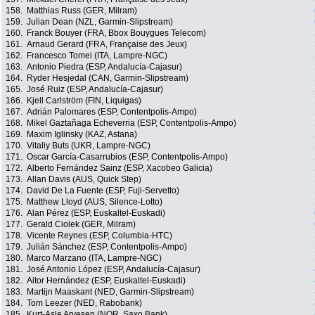
158.
Matthias Russ (GER, Milram)
159.
Julian Dean (NZL, Garmin-Slipstream)
160.
Franck Bouyer (FRA, Bbox Bouygues Telecom)
161.
Arnaud Gerard (FRA, Française des Jeux)
162.
Francesco Tomei (ITA, Lampre-NGC)
163.
Antonio Piedra (ESP, Andalucía-Cajasur)
164.
Ryder Hesjedal (CAN, Garmin-Slipstream)
165.
José Ruiz (ESP, Andalucía-Cajasur)
166.
Kjell Carlström (FIN, Liquigas)
167.
Adrián Palomares (ESP, Contentpolis-Ampo)
168.
Mikel Gaztañaga Echeverria (ESP, Contentpolis-Ampo)
169.
Maxim Iglinsky (KAZ, Astana)
170.
Vitaliy Buts (UKR, Lampre-NGC)
171.
Oscar García-Casarrubios (ESP, Contentpolis-Ampo)
172.
Alberto Fernández Sainz (ESP, Xacobeo Galicia)
173.
Allan Davis (AUS, Quick Step)
174.
David De La Fuente (ESP, Fuji-Servetto)
175.
Matthew Lloyd (AUS, Silence-Lotto)
176.
Alan Pérez (ESP, Euskaltel-Euskadi)
177.
Gerald Ciolek (GER, Milram)
178.
Vicente Reynes (ESP, Columbia-HTC)
179.
Julián Sánchez (ESP, Contentpolis-Ampo)
180.
Marco Marzano (ITA, Lampre-NGC)
181.
José Antonio López (ESP, Andalucía-Cajasur)
182.
Aitor Hernández (ESP, Euskaltel-Euskadi)
183.
Martijn Maaskant (NED, Garmin-Slipstream)
184.
Tom Leezer (NED, Rabobank)
185.
Kurt-Asle Arvesen (NOR, Saxo Bank)