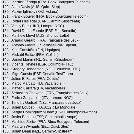
128.
Pierrick Fédrigo (FRA, Bbox Bouygues Telecom)
129.
Allan Davis (AUS, Quick Step)
130.
Maxim Iglinsky (KAZ, Astana)
131.
Franck Bouyer (FRA, Bbox Bouygues Telecom)
132.
Ryder Hesjedal (CAN, Garmin-Slipstream)
133.
Vitaliy Buts (UKR, Lampre-NGC)
134.
David De La Fuente (ESP, Fuji-Servetto)
135.
Matthew Lloyd (AUS, Silence-Lotto)
136.
Arnaud Gerard (FRA, Française des Jeux)
137.
Antonio Piedra (ESP, Andalucía-Cajasur)
138.
Kjell Carlström (FIN, Liquigas)
139.
Mickaël Buffaz (FRA, Cofidis)
140.
Daniel Martin (IRL, Garmin-Slipstream)
141.
Vicente Reynes (ESP, Columbia-HTC)
142.
Gregory Henderson (NZL, Columbia-HTC)
143.
Iñigo Cuesta (ESP, Cervélo TestTeam)
144.
Julien El Farès (FRA, Cofidis)
145.
Marco Marcato (ITA, Vacansoleil)
146.
Matteo Carrara (ITA, Vacansoleil)
147.
Sébastien Chavanel (FRA, Française des Jeux)
148.
Enrico Gasparotto (ITA, Lampre-NGC)
149.
Timothy Gudsell (NZL, Française des Jeux)
150.
Julien Loubet (FRA, AG2R La Mondiale)
151.
Sergio Dominguez Munoz (ESP, Contentpolis-Ampo)
152.
Javier Benitez (ESP, Contentpolis-Ampo)
153.
Matthieu Sprick (FRA, Bbox Bouygues Telecom)
154.
Maarten Wynants (BEL, Quick Step)
155.
Julian Dean (NZL, Garmin-Slipstream)