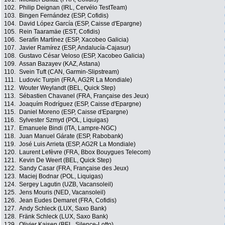
102.
Philip Deignan (IRL, Cervélo TestTeam)
103.
Bingen Fernández (ESP, Cofidis)
104.
David López García (ESP, Caisse d'Epargne)
105.
Rein Taaramäe (EST, Cofidis)
106.
Serafín Martínez (ESP, Xacobeo Galicia)
107.
Javier Ramírez (ESP, Andalucía-Cajasur)
108.
Gustavo César Veloso (ESP, Xacobeo Galicia)
109.
Assan Bazayev (KAZ, Astana)
110.
Svein Tuft (CAN, Garmin-Slipstream)
111.
Ludovic Turpin (FRA, AG2R La Mondiale)
112.
Wouter Weylandt (BEL, Quick Step)
113.
Sébastien Chavanel (FRA, Française des Jeux)
114.
Joaquím Rodríguez (ESP, Caisse d'Epargne)
115.
Daniel Moreno (ESP, Caisse d'Epargne)
116.
Sylvester Szmyd (POL, Liquigas)
117.
Emanuele Bindi (ITA, Lampre-NGC)
118.
Juan Manuel Gárate (ESP, Rabobank)
119.
José Luis Arrieta (ESP, AG2R La Mondiale)
120.
Laurent Lefèvre (FRA, Bbox Bouygues Telecom)
121.
Kevin De Weert (BEL, Quick Step)
122.
Sandy Casar (FRA, Française des Jeux)
123.
Maciej Bodnar (POL, Liquigas)
124.
Sergey Lagutin (UZB, Vacansoleil)
125.
Jens Mouris (NED, Vacansoleil)
126.
Jean Eudes Demaret (FRA, Cofidis)
127.
Andy Schleck (LUX, Saxo Bank)
128.
Fränk Schleck (LUX, Saxo Bank)
129.
Olivier Kaisen (BEL, Silence-Lotto)