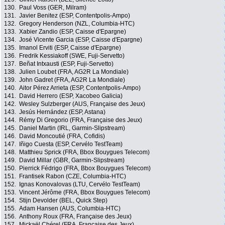
130.
Paul Voss (GER, Milram)
131.
Javier Benitez (ESP, Contentpolis-Ampo)
132.
Gregory Henderson (NZL, Columbia-HTC)
133.
Xabier Zandio (ESP, Caisse d'Epargne)
134.
José Vicente Garcia (ESP, Caisse d'Epargne)
135.
Imanol Erviti (ESP, Caisse d'Epargne)
136.
Fredrik Kessiakoff (SWE, Fuji-Servetto)
137.
Beñat Intxausti (ESP, Fuji-Servetto)
138.
Julien Loubet (FRA, AG2R La Mondiale)
139.
John Gadret (FRA, AG2R La Mondiale)
140.
Aitor Pérez Arrieta (ESP, Contentpolis-Ampo)
141.
David Herrero (ESP, Xacobeo Galicia)
142.
Wesley Sulzberger (AUS, Française des Jeux)
143.
Jesús Hernández (ESP, Astana)
144.
Rémy Di Gregorio (FRA, Française des Jeux)
145.
Daniel Martin (IRL, Garmin-Slipstream)
146.
David Moncoutié (FRA, Cofidis)
147.
Iñigo Cuesta (ESP, Cervélo TestTeam)
148.
Matthieu Sprick (FRA, Bbox Bouygues Telecom)
149.
David Millar (GBR, Garmin-Slipstream)
150.
Pierrick Fédrigo (FRA, Bbox Bouygues Telecom)
151.
Frantisek Rabon (CZE, Columbia-HTC)
152.
Ignas Konovalovas (LTU, Cervélo TestTeam)
153.
Vincent Jérôme (FRA, Bbox Bouygues Telecom)
154.
Stijn Devolder (BEL, Quick Step)
155.
Adam Hansen (AUS, Columbia-HTC)
156.
Anthony Roux (FRA, Française des Jeux)
157.
Mickaël Chérel (FRA, Française des Jeux)