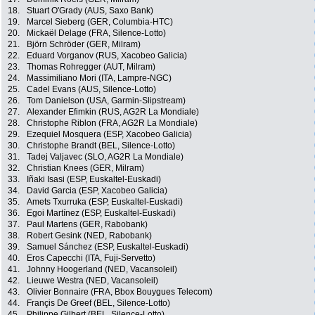
18.
Stuart O'Grady (AUS, Saxo Bank)
19.
Marcel Sieberg (GER, Columbia-HTC)
20.
Mickaël Delage (FRA, Silence-Lotto)
21.
Björn Schröder (GER, Milram)
22.
Eduard Vorganov (RUS, Xacobeo Galicia)
23.
Thomas Rohregger (AUT, Milram)
24.
Massimiliano Mori (ITA, Lampre-NGC)
25.
Cadel Evans (AUS, Silence-Lotto)
26.
Tom Danielson (USA, Garmin-Slipstream)
27.
Alexander Efimkin (RUS, AG2R La Mondiale)
28.
Christophe Riblon (FRA, AG2R La Mondiale)
29.
Ezequiel Mosquera (ESP, Xacobeo Galicia)
30.
Christophe Brandt (BEL, Silence-Lotto)
31.
Tadej Valjavec (SLO, AG2R La Mondiale)
32.
Christian Knees (GER, Milram)
33.
Iñaki Isasi (ESP, Euskaltel-Euskadi)
34.
David Garcia (ESP, Xacobeo Galicia)
35.
Amets Txurruka (ESP, Euskaltel-Euskadi)
36.
Egoi Martínez (ESP, Euskaltel-Euskadi)
37.
Paul Martens (GER, Rabobank)
38.
Robert Gesink (NED, Rabobank)
39.
Samuel Sánchez (ESP, Euskaltel-Euskadi)
40.
Eros Capecchi (ITA, Fuji-Servetto)
41.
Johnny Hoogerland (NED, Vacansoleil)
42.
Lieuwe Westra (NED, Vacansoleil)
43.
Olivier Bonnaire (FRA, Bbox Bouygues Telecom)
44.
Françis De Greef (BEL, Silence-Lotto)
45.
Philippe Gilbert (BEL, Silence-Lotto)