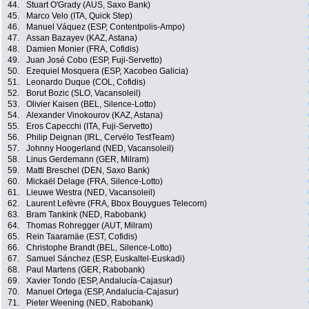
44.
Stuart O'Grady (AUS, Saxo Bank)
45.
Marco Velo (ITA, Quick Step)
46.
Manuel Váquez (ESP, Contentpolis-Ampo)
47.
Assan Bazayev (KAZ, Astana)
48.
Damien Monier (FRA, Cofidis)
49.
Juan José Cobo (ESP, Fuji-Servetto)
50.
Ezequiel Mosquera (ESP, Xacobeo Galicia)
51.
Leonardo Duque (COL, Cofidis)
52.
Borut Bozic (SLO, Vacansoleil)
53.
Olivier Kaisen (BEL, Silence-Lotto)
54.
Alexander Vinokourov (KAZ, Astana)
55.
Eros Capecchi (ITA, Fuji-Servetto)
56.
Philip Deignan (IRL, Cervélo TestTeam)
57.
Johnny Hoogerland (NED, Vacansoleil)
58.
Linus Gerdemann (GER, Milram)
59.
Matti Breschel (DEN, Saxo Bank)
60.
Mickaël Delage (FRA, Silence-Lotto)
61.
Lieuwe Westra (NED, Vacansoleil)
62.
Laurent Lefèvre (FRA, Bbox Bouygues Telecom)
63.
Bram Tankink (NED, Rabobank)
64.
Thomas Rohregger (AUT, Milram)
65.
Rein Taaramäe (EST, Cofidis)
66.
Christophe Brandt (BEL, Silence-Lotto)
67.
Samuel Sánchez (ESP, Euskaltel-Euskadi)
68.
Paul Martens (GER, Rabobank)
69.
Xavier Tondo (ESP, Andalucía-Cajasur)
70.
Manuel Ortega (ESP, Andalucía-Cajasur)
71.
Pieter Weening (NED, Rabobank)