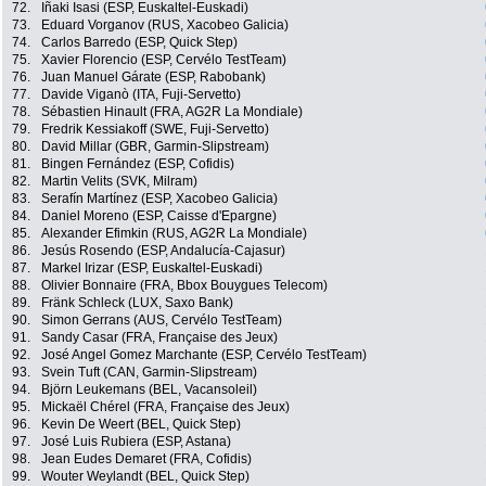
72.
Iñaki Isasi (ESP, Euskaltel-Euskadi)
73.
Eduard Vorganov (RUS, Xacobeo Galicia)
74.
Carlos Barredo (ESP, Quick Step)
75.
Xavier Florencio (ESP, Cervélo TestTeam)
76.
Juan Manuel Gárate (ESP, Rabobank)
77.
Davide Viganò (ITA, Fuji-Servetto)
78.
Sébastien Hinault (FRA, AG2R La Mondiale)
79.
Fredrik Kessiakoff (SWE, Fuji-Servetto)
80.
David Millar (GBR, Garmin-Slipstream)
81.
Bingen Fernández (ESP, Cofidis)
82.
Martin Velits (SVK, Milram)
83.
Serafín Martínez (ESP, Xacobeo Galicia)
84.
Daniel Moreno (ESP, Caisse d'Epargne)
85.
Alexander Efimkin (RUS, AG2R La Mondiale)
86.
Jesús Rosendo (ESP, Andalucía-Cajasur)
87.
Markel Irizar (ESP, Euskaltel-Euskadi)
88.
Olivier Bonnaire (FRA, Bbox Bouygues Telecom)
89.
Fränk Schleck (LUX, Saxo Bank)
90.
Simon Gerrans (AUS, Cervélo TestTeam)
91.
Sandy Casar (FRA, Française des Jeux)
92.
José Angel Gomez Marchante (ESP, Cervélo TestTeam)
93.
Svein Tuft (CAN, Garmin-Slipstream)
94.
Björn Leukemans (BEL, Vacansoleil)
95.
Mickaël Chérel (FRA, Française des Jeux)
96.
Kevin De Weert (BEL, Quick Step)
97.
José Luis Rubiera (ESP, Astana)
98.
Jean Eudes Demaret (FRA, Cofidis)
99.
Wouter Weylandt (BEL, Quick Step)