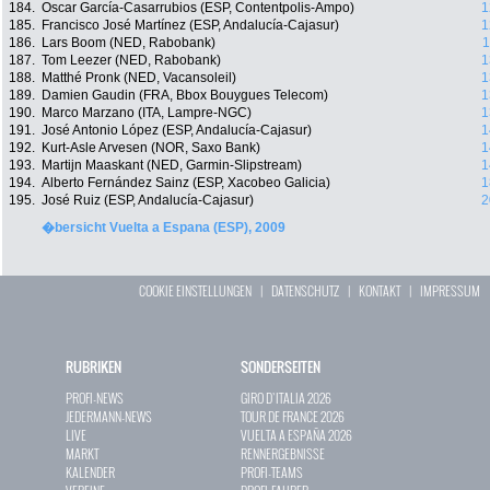
184.
Oscar García-Casarrubios (ESP, Contentpolis-Ampo)
1
185.
Francisco José Martínez (ESP, Andalucía-Cajasur)
1
186.
Lars Boom (NED, Rabobank)
1
187.
Tom Leezer (NED, Rabobank)
1
188.
Matthé Pronk (NED, Vacansoleil)
1
189.
Damien Gaudin (FRA, Bbox Bouygues Telecom)
1
190.
Marco Marzano (ITA, Lampre-NGC)
1
191.
José Antonio López (ESP, Andalucía-Cajasur)
1
192.
Kurt-Asle Arvesen (NOR, Saxo Bank)
1
193.
Martijn Maaskant (NED, Garmin-Slipstream)
1
194.
Alberto Fernández Sainz (ESP, Xacobeo Galicia)
1
195.
José Ruiz (ESP, Andalucía-Cajasur)
2
�bersicht Vuelta a Espana (ESP), 2009
COOKIE EINSTELLUNGEN
|
DATENSCHUTZ
|
KONTAKT
|
IMPRESSUM
RUBRIKEN
SONDERSEITEN
PROFI-NEWS
GIRO D`ITALIA 2026
JEDERMANN-NEWS
TOUR DE FRANCE 2026
LIVE
VUELTA A ESPAÑA 2026
MARKT
RENNERGEBNISSE
KALENDER
PROFI-TEAMS