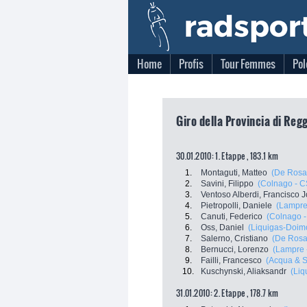
Home
Profis
Tour Femmes
Pol
Giro della Provincia di Reg
30.01.2010: 1. Etappe , 183.1 km
1.
Montaguti, Matteo
(De Rosa 
2.
Savini, Filippo
(Colnago - C
3.
Ventoso Alberdi, Francisco 
4.
Pietropolli, Daniele
(Lampre 
5.
Canuti, Federico
(Colnago -
6.
Oss, Daniel
(Liquigas-Doim
7.
Salerno, Cristiano
(De Rosa 
8.
Bernucci, Lorenzo
(Lampre 
9.
Failli, Francesco
(Acqua & 
10.
Kuschynski, Aliaksandr
(Liq
31.01.2010: 2. Etappe , 178.7 km