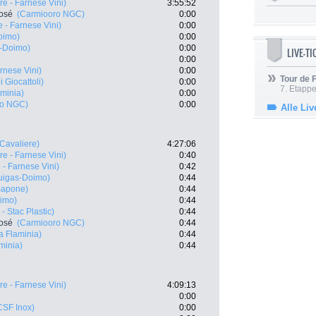
e - Farnese Vini)
3:55:52
José
(Carmiooro NGC)
0:00
 - Farnese Vini)
0:00
oimo)
0:00
s-Doimo)
0:00
LIVE-T
0:00
rnese Vini)
0:00
Tour de
 Giocattoli)
0:00
7. Etappe
minia)
0:00
ro NGC)
0:00
Alle Liv
Cavaliere)
4:27:06
e - Farnese Vini)
0:40
- Farnese Vini)
0:42
uigas-Doimo)
0:44
Sapone)
0:44
oimo)
0:44
- Stac Plastic)
0:44
José
(Carmiooro NGC)
0:44
a Flaminia)
0:44
minia)
0:44
e - Farnese Vini)
4:09:13
0:00
CSF Inox)
0:00