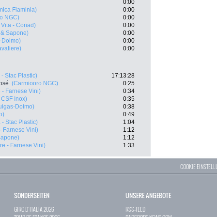
0:00
mica Flaminia)
0:00
ro NGC)
0:00
Vita - Conad)
0:00
 & Sapone)
0:00
s-Doimo)
0:00
valiere)
0:00
- Stac Plastic)
17:13:28
José
(Carmiooro NGC)
0:25
- Farnese Vini)
0:34
 CSF Inox)
0:35
uigas-Doimo)
0:38
o)
0:49
- Stac Plastic)
1:04
- Farnese Vini)
1:12
Sapone)
1:12
e - Farnese Vini)
1:33
COOKIE EINSTEL
SONDERSEITEN
UNSERE ANGEBOTE
GIRO D`ITALIA 2026
RSS-FEED