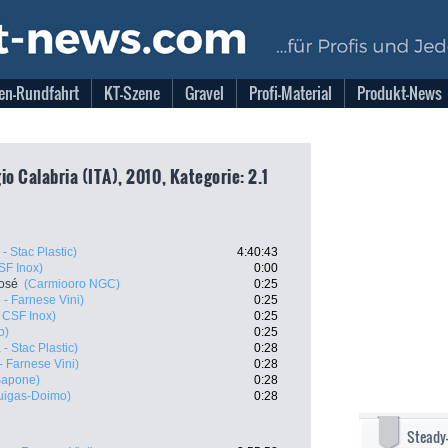
en-Rundfahrt
KT-Szene
Gravel
Profi-Material
Produkt-News
gio Calabria (ITA), 2010, Kategorie: 2.1
- Stac Plastic)
4:40:43
SF Inox)
0:00
José
(Carmiooro NGC)
0:25
- Farnese Vini)
0:25
 CSF Inox)
0:25
o)
0:25
- Stac Plastic)
0:28
- Farnese Vini)
0:28
Sapone)
0:28
uigas-Doimo)
0:28
Steady