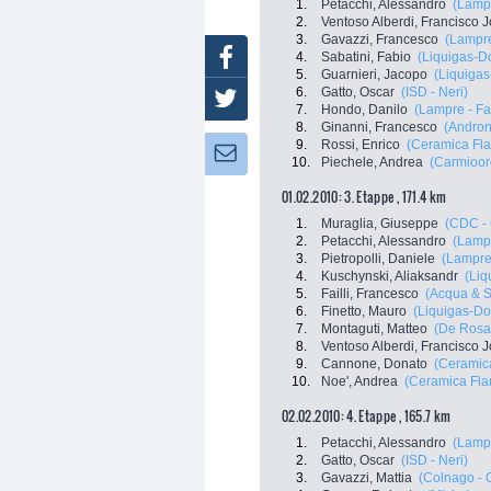
1.
Petacchi, Alessandro
(Lampr
2.
Ventoso Alberdi, Francisco 
3.
Gavazzi, Francesco
(Lampre
Facebook
4.
Sabatini, Fabio
(Liquigas-D
5.
Guarnieri, Jacopo
(Liquiga
6.
Gatto, Oscar
(ISD - Neri)
Twitter
7.
Hondo, Danilo
(Lampre - Fa
8.
Ginanni, Francesco
(Androni
9.
Rossi, Enrico
(Ceramica Fla
Newsletter:
10.
Piechele, Andrea
(Carmioo
01.02.2010: 3. Etappe , 171.4 km
1.
Muraglia, Giuseppe
(CDC - 
2.
Petacchi, Alessandro
(Lampr
3.
Pietropolli, Daniele
(Lampre 
4.
Kuschynski, Aliaksandr
(Liq
5.
Failli, Francesco
(Acqua & 
6.
Finetto, Mauro
(Liquigas-D
7.
Montaguti, Matteo
(De Rosa 
8.
Ventoso Alberdi, Francisco 
9.
Cannone, Donato
(Ceramic
10.
Noe', Andrea
(Ceramica Fla
02.02.2010: 4. Etappe , 165.7 km
1.
Petacchi, Alessandro
(Lampr
2.
Gatto, Oscar
(ISD - Neri)
3.
Gavazzi, Mattia
(Colnago - 