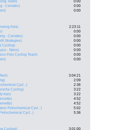
acing Team)
0:00
rg - Corratec)
0:00
eri)
0:00
nseng Asia)
2:23:11
o)
0:00
erg - Corratec)
0:00
fit Strategies)
0:00
 Cycling)
0:00
yco - Skins)
0:00
rco Polo Cycling Team)
0:00
eri)
0:00
 Neri)
3:04:21
ing)
2:09
ochemical Cycl...)
2:36
orsche Cycling)
3:22
y Iran)
3:22
ervetto)
4:52
ervetto)
4:52
abriz Petrochemical Cycl...)
5:02
 Petrochemical Cycl...)
5:36
he Cycling)
3:01:00