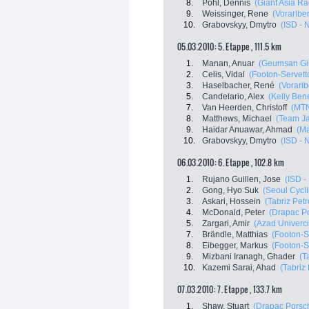
8.
Pohl, Dennis
(Giant Asia R
9.
Weissinger, Rene
(Vorarlbe
10.
Grabovskyy, Dmytro
(ISD - N
05.03.2010: 5. Etappe , 111.5 km
1.
Manan, Anuar
(Geumsan Gi
2.
Celis, Vidal
(Footon-Servett
3.
Haselbacher, René
(Vorarlb
5.
Candelario, Alex
(Kelly Bene
7.
Van Heerden, Christoff
(MTN
8.
Matthews, Michael
(Team Ja
9.
Haidar Anuawar, Ahmad
(Ma
10.
Grabovskyy, Dmytro
(ISD - N
06.03.2010: 6. Etappe , 102.8 km
1.
Rujano Guillen, Jose
(ISD -
2.
Gong, Hyo Suk
(Seoul Cycl
3.
Askari, Hossein
(Tabriz Petr
4.
McDonald, Peter
(Drapac P
5.
Zargari, Amir
(Azad Univercit
7.
Brändle, Matthias
(Footon-S
8.
Eibegger, Markus
(Footon-S
9.
Mizbani Iranagh, Ghader
(T
10.
Kazemi Sarai, Ahad
(Tabriz
07.03.2010: 7. Etappe , 133.7 km
1.
Shaw, Stuart
(Drapac Porsc