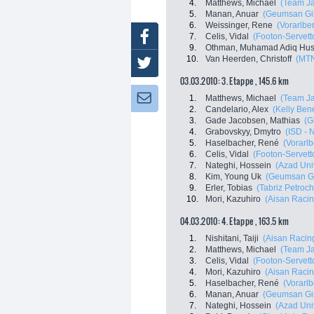
4.
Matthews, Michael
(Team Ja
5.
Manan, Anuar
(Geumsan Gi
6.
Weissinger, Rene
(Vorarlbe
Facebook
7.
Celis, Vidal
(Footon-Servett
9.
Othman, Muhamad Adiq Hus
10.
Van Heerden, Christoff
(MTN
Twitter
03.03.2010: 3. Etappe , 145.6 km
Newsletter:
1.
Matthews, Michael
(Team Ja
2.
Candelario, Alex
(Kelly Bene
3.
Gade Jacobsen, Mathias
(G
4.
Grabovskyy, Dmytro
(ISD - N
5.
Haselbacher, René
(Vorarlb
6.
Celis, Vidal
(Footon-Servett
7.
Nateghi, Hossein
(Azad Univ
8.
Kim, Young Uk
(Geumsan Gi
9.
Erler, Tobias
(Tabriz Petroch
10.
Mori, Kazuhiro
(Aisan Raci
04.03.2010: 4. Etappe , 163.5 km
1.
Nishitani, Taiji
(Aisan Racin
2.
Matthews, Michael
(Team Ja
3.
Celis, Vidal
(Footon-Servett
4.
Mori, Kazuhiro
(Aisan Raci
5.
Haselbacher, René
(Vorarlb
6.
Manan, Anuar
(Geumsan Gi
7.
Nateghi, Hossein
(Azad Univ