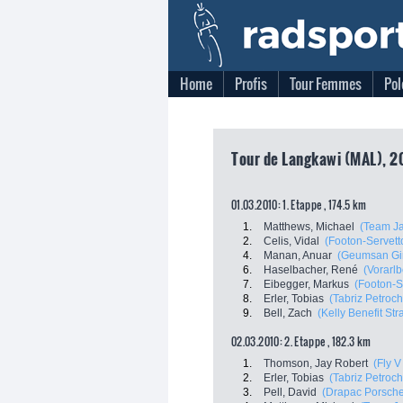
Home
Profis
Tour Femmes
Pol
Tour de Langkawi (MAL), 2
01.03.2010: 1. Etappe , 174.5 km
1.
Matthews, Michael
(Team Ja
2.
Celis, Vidal
(Footon-Servett
4.
Manan, Anuar
(Geumsan Gi
6.
Haselbacher, René
(Vorarlb
7.
Eibegger, Markus
(Footon-S
8.
Erler, Tobias
(Tabriz Petroch
9.
Bell, Zach
(Kelly Benefit Str
02.03.2010: 2. Etappe , 182.3 km
1.
Thomson, Jay Robert
(Fly V
2.
Erler, Tobias
(Tabriz Petroch
3.
Pell, David
(Drapac Porsche