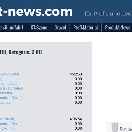
en-Rundfahrt
KT-Szene
Gravel
Profi-Material
Produkt-News
010, Kategorie: 2.HC
yco - Skins)
4:22:53
o)
0:00
nseng Asia)
0:00
erg - Corratec)
0:00
ervetto)
0:00
emical Cycl...)
0:00
ategies)
0:00
 Australia)
4:06:54
emical Cycl...)
0:00
Steady
 Cycling)
0:00