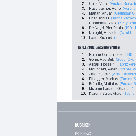
2.
Celis, Vidal
(Footon-Servett
3.
Haselbacher, René
(Vorarlb
4.
Manan, Anuar
(Geumsan Gi
6.
Erler, Tobias
(Tabriz Petroch
7.
Candelario, Alex
(Kelly Bene
8.
De Negri, Pier Paolo
(ISD - 
9.
Nateghi, Hossein
(Azad Univ
10.
Lang, Richard
()
07.03.2010: Gesamtwertung
1.
Rujano Guillen, Jose
(ISD -
2.
Gong, Hyo Suk
(Seoul Cycl
3.
Askari, Hossein
(Tabriz Petr
4.
McDonald, Peter
(Drapac P
5.
Zargari, Amir
(Azad Univercit
6.
Eibegger, Markus
(Footon-S
8.
Brändle, Matthias
(Footon-S
9.
Mizbani Iranagh, Ghader
(T
10.
Kazemi Sarai, Ahad
(Tabriz
RUBRIKEN
PROFI-NEWS