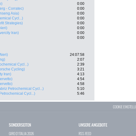
o)
0:00
erg - Corratec)
0:00
nseng Asia)
0:00
emical Cycl...)
0:00
fit Strategies)
0:00
Neri)
0:00
ercity Iran)
0:00
0:00
 Neri)
24:07:58
ing)
2:07
ochemical Cycl...)
2:39
orsche Cycling)
3:21
y Iran)
4:13
ervetto)
4:54
ervetto)
4:58
abriz Petrochemical Cycl...)
5:10
 Petrochemical Cycl...)
5:46
COOKIE EINSTEL
SONDERSEITEN
UNSERE ANGEBOTE
GIRO D`ITALIA 2026
RSS-FEED