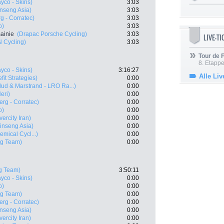
yco - Skins)
3:03
nseng Asia)
3:03
rg - Corratec)
3:03
o)
3:03
ainie
(Drapac Porsche Cycling)
3:03
LIVE-T
 Cycling)
3:03
Tour de
8. Etappe
yco - Skins)
3:16:27
Alle Liv
fit Strategies)
0:00
lud & Marstrand - LRO Ra...)
0:00
eri)
0:00
erg - Corratec)
0:00
o)
0:00
ercity Iran)
0:00
nseng Asia)
0:00
emical Cycl...)
0:00
ng Team)
0:00
g Team)
3:50:11
yco - Skins)
0:00
o)
0:00
ng Team)
0:00
erg - Corratec)
0:00
nseng Asia)
0:00
ercity Iran)
0:00