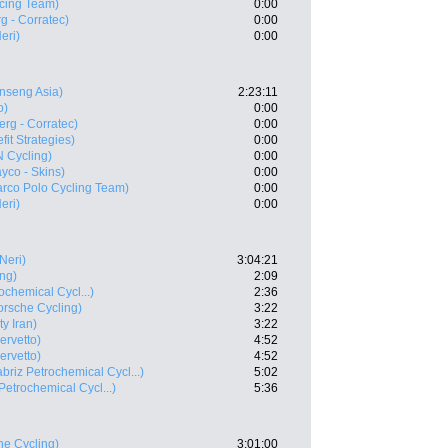
acing Team)
0:00
rg - Corratec)
0:00
eri)
0:00
nseng Asia)
2:23:11
o)
0:00
erg - Corratec)
0:00
fit Strategies)
0:00
 Cycling)
0:00
yco - Skins)
0:00
rco Polo Cycling Team)
0:00
eri)
0:00
 Neri)
3:04:21
ing)
2:09
ochemical Cycl...)
2:36
orsche Cycling)
3:22
y Iran)
3:22
ervetto)
4:52
ervetto)
4:52
abriz Petrochemical Cycl...)
5:02
 Petrochemical Cycl...)
5:36
he Cycling)
3:01:00