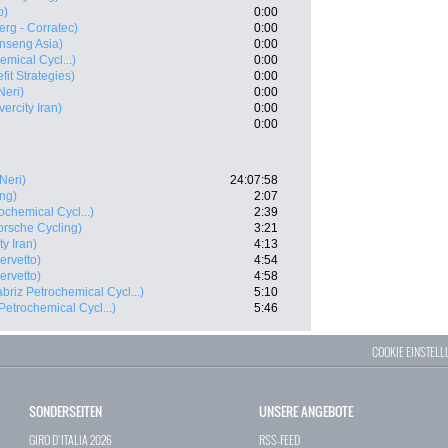
o)
0:00
erg - Corratec)
0:00
nseng Asia)
0:00
emical Cycl...)
0:00
fit Strategies)
0:00
Neri)
0:00
ercity Iran)
0:00
0:00
 Neri)
24:07:58
ing)
2:07
ochemical Cycl...)
2:39
orsche Cycling)
3:21
y Iran)
4:13
ervetto)
4:54
ervetto)
4:58
abriz Petrochemical Cycl...)
5:10
 Petrochemical Cycl...)
5:46
COOKIE EINSTEL
SONDERSEITEN
UNSERE ANGEBOTE
GIRO D`ITALIA 2026
RSS-FEED