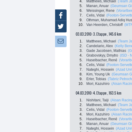
4.
Matthews, Michael
(Team Ja
5.
Manan, Anuar
(Geumsan Gi
6.
Weissinger, Rene
(Vorarlbe
Facebook
7.
Celis, Vidal
(Footon-Servett
9.
Othman, Muhamad Adiq Hus
10.
Van Heerden, Christoff
(MTN
Twitter
03.03.2010: 3. Etappe , 145.6 km
Newsletter:
1.
Matthews, Michael
(Team Ja
2.
Candelario, Alex
(Kelly Bene
3.
Gade Jacobsen, Mathias
(G
4.
Grabovskyy, Dmytro
(ISD - N
5.
Haselbacher, René
(Vorarlb
6.
Celis, Vidal
(Footon-Servett
7.
Nateghi, Hossein
(Azad Univ
8.
Kim, Young Uk
(Geumsan Gi
9.
Erler, Tobias
(Tabriz Petroch
10.
Mori, Kazuhiro
(Aisan Raci
04.03.2010: 4. Etappe , 163.5 km
1.
Nishitani, Taiji
(Aisan Racin
2.
Matthews, Michael
(Team Ja
3.
Celis, Vidal
(Footon-Servett
4.
Mori, Kazuhiro
(Aisan Raci
5.
Haselbacher, René
(Vorarlb
6.
Manan, Anuar
(Geumsan Gi
7.
Nateghi, Hossein
(Azad Univ