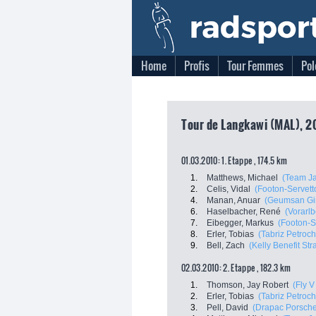
Home
Profis
Tour Femmes
Pol
Tour de Langkawi (MAL), 2
01.03.2010: 1. Etappe , 174.5 km
1.
Matthews, Michael
(Team Ja
2.
Celis, Vidal
(Footon-Servett
4.
Manan, Anuar
(Geumsan Gi
6.
Haselbacher, René
(Vorarlb
7.
Eibegger, Markus
(Footon-S
8.
Erler, Tobias
(Tabriz Petroch
9.
Bell, Zach
(Kelly Benefit Str
02.03.2010: 2. Etappe , 182.3 km
1.
Thomson, Jay Robert
(Fly V
2.
Erler, Tobias
(Tabriz Petroch
3.
Pell, David
(Drapac Porsche