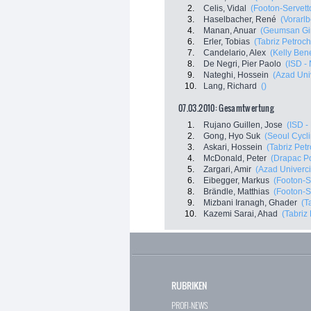
2.
Celis, Vidal
(Footon-Servett
3.
Haselbacher, René
(Vorarlb
4.
Manan, Anuar
(Geumsan Gi
6.
Erler, Tobias
(Tabriz Petroch
7.
Candelario, Alex
(Kelly Bene
8.
De Negri, Pier Paolo
(ISD - 
9.
Nateghi, Hossein
(Azad Univ
10.
Lang, Richard
()
07.03.2010: Gesamtwertung
1.
Rujano Guillen, Jose
(ISD -
2.
Gong, Hyo Suk
(Seoul Cycl
3.
Askari, Hossein
(Tabriz Petr
4.
McDonald, Peter
(Drapac P
5.
Zargari, Amir
(Azad Univercit
6.
Eibegger, Markus
(Footon-S
8.
Brändle, Matthias
(Footon-S
9.
Mizbani Iranagh, Ghader
(T
10.
Kazemi Sarai, Ahad
(Tabriz
RUBRIKEN
PROFI-NEWS