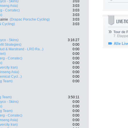
yco - Skins)
3:03
nseng Asia)
3:03
rg - Corratec)
3:03
o)
3:03
ainie
(Drapac Porsche Cycling)
3:03
LIVE-T
 Cycling)
3:03
Tour de
7. Etappe
yco - Skins)
3:16:27
Alle Liv
fit Strategies)
0:00
lud & Marstrand - LRO Ra...)
0:00
eri)
0:00
erg - Corratec)
0:00
o)
0:00
ercity Iran)
0:00
nseng Asia)
0:00
emical Cycl...)
0:00
ng Team)
0:00
g Team)
3:50:11
yco - Skins)
0:00
o)
0:00
ng Team)
0:00
erg - Corratec)
0:00
nseng Asia)
0:00
ercity Iran)
0:00