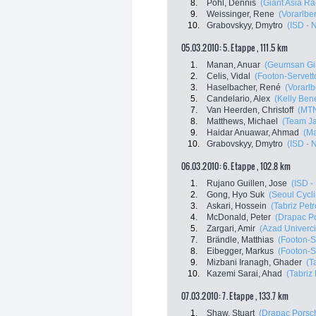
8.
Pohl, Dennis
(Giant Asia R
9.
Weissinger, Rene
(Vorarlbe
10.
Grabovskyy, Dmytro
(ISD - N
05.03.2010: 5. Etappe , 111.5 km
1.
Manan, Anuar
(Geumsan Gi
2.
Celis, Vidal
(Footon-Servett
3.
Haselbacher, René
(Vorarlb
5.
Candelario, Alex
(Kelly Bene
7.
Van Heerden, Christoff
(MTN
8.
Matthews, Michael
(Team Ja
9.
Haidar Anuawar, Ahmad
(Ma
10.
Grabovskyy, Dmytro
(ISD - N
06.03.2010: 6. Etappe , 102.8 km
1.
Rujano Guillen, Jose
(ISD -
2.
Gong, Hyo Suk
(Seoul Cycl
3.
Askari, Hossein
(Tabriz Petr
4.
McDonald, Peter
(Drapac P
5.
Zargari, Amir
(Azad Univercit
7.
Brändle, Matthias
(Footon-S
8.
Eibegger, Markus
(Footon-S
9.
Mizbani Iranagh, Ghader
(T
10.
Kazemi Sarai, Ahad
(Tabriz
07.03.2010: 7. Etappe , 133.7 km
1.
Shaw, Stuart
(Drapac Porsc