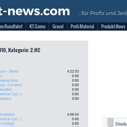
en-Rundfahrt
KT-Szene
Gravel
Profi-Material
Produkt-News
010, Kategorie: 2.HC
yco - Skins)
4:22:53
o)
0:00
nseng Asia)
0:00
erg - Corratec)
0:00
ervetto)
0:00
emical Cycl...)
0:00
ategies)
0:00
 Australia)
4:06:54
emical Cycl...)
0:00
Steady
 Cycling)
0:00