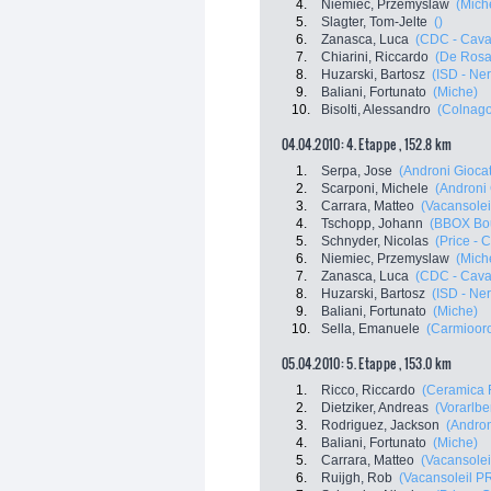
4.
Niemiec, Przemyslaw
(Mich
5.
Slagter, Tom-Jelte
()
6.
Zanasca, Luca
(CDC - Cava
7.
Chiarini, Riccardo
(De Rosa 
8.
Huzarski, Bartosz
(ISD - Ner
9.
Baliani, Fortunato
(Miche)
10.
Bisolti, Alessandro
(Colnago
04.04.2010: 4. Etappe , 152.8 km
1.
Serpa, Jose
(Androni Giocatt
2.
Scarponi, Michele
(Androni 
3.
Carrara, Matteo
(Vacansole
4.
Tschopp, Johann
(BBOX Bo
5.
Schnyder, Nicolas
(Price - 
6.
Niemiec, Przemyslaw
(Mich
7.
Zanasca, Luca
(CDC - Cava
8.
Huzarski, Bartosz
(ISD - Ner
9.
Baliani, Fortunato
(Miche)
10.
Sella, Emanuele
(Carmioor
05.04.2010: 5. Etappe , 153.0 km
1.
Ricco, Riccardo
(Ceramica 
2.
Dietziker, Andreas
(Vorarlbe
3.
Rodriguez, Jackson
(Andron
4.
Baliani, Fortunato
(Miche)
5.
Carrara, Matteo
(Vacansole
6.
Ruijgh, Rob
(Vacansoleil P