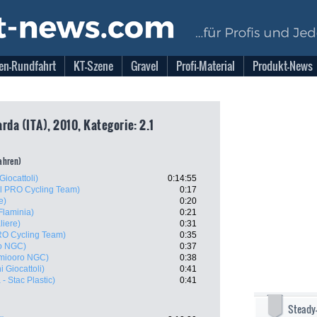
en-Rundfahrt
KT-Szene
Gravel
Profi-Material
Produkt-News
rda (ITA), 2010, Kategorie: 2.1
fahren)
Giocattoli)
0:14:55
il PRO Cycling Team)
0:17
e)
0:20
Flaminia)
0:21
liere)
0:31
RO Cycling Team)
0:35
o NGC)
0:37
miooro NGC)
0:38
 Giocattoli)
0:41
- Stac Plastic)
0:41
Steady