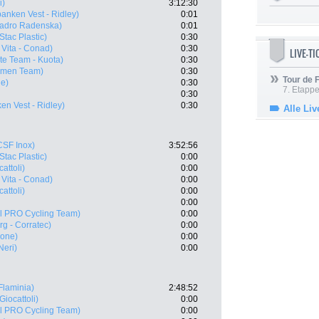
i)
3:12:30
anken Vest - Ridley)
0:01
adro Radenska)
0:01
Stac Plastic)
0:30
Vita - Conad)
0:30
LIVE-T
te Team - Kuota)
0:30
amen Team)
0:30
Tour de
he)
0:30
7. Etappe
0:30
en Vest - Ridley)
0:30
Alle Liv
CSF Inox)
3:52:56
Stac Plastic)
0:00
attoli)
0:00
Vita - Conad)
0:00
attoli)
0:00
0:00
il PRO Cycling Team)
0:00
rg - Corratec)
0:00
one)
0:00
Neri)
0:00
Flaminia)
2:48:52
Giocattoli)
0:00
il PRO Cycling Team)
0:00