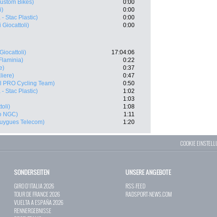
Custom Bikes)
0:00
i)
0:00
- Stac Plastic)
0:00
 Giocattoli)
0:00
Giocattoli)
17:04:06
Flaminia)
0:22
e)
0:37
liere)
0:47
il PRO Cycling Team)
0:50
- Stac Plastic)
1:02
1:03
oli)
1:08
o NGC)
1:11
uygues Telecom)
1:20
COOKIE EINSTEL
SONDERSEITEN
UNSERE ANGEBOTE
GIRO D`ITALIA 2026
RSS-FEED
TOUR DE FRANCE 2026
RADSPORT-NEWS.COM
VUELTA A ESPAÑA 2026
RENNERGEBNISSE