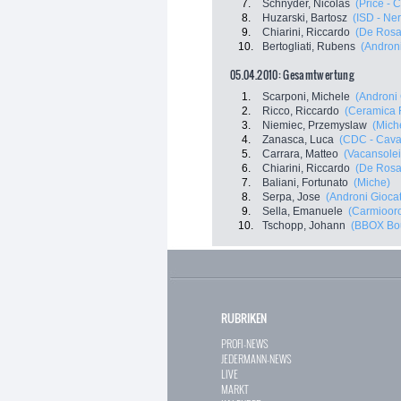
7.
Schnyder, Nicolas
(Price - 
8.
Huzarski, Bartosz
(ISD - Ner
9.
Chiarini, Riccardo
(De Rosa 
10.
Bertogliati, Rubens
(Androni
05.04.2010: Gesamtwertung
1.
Scarponi, Michele
(Androni 
2.
Ricco, Riccardo
(Ceramica 
3.
Niemiec, Przemyslaw
(Mich
4.
Zanasca, Luca
(CDC - Cava
5.
Carrara, Matteo
(Vacansole
6.
Chiarini, Riccardo
(De Rosa 
7.
Baliani, Fortunato
(Miche)
8.
Serpa, Jose
(Androni Giocatt
9.
Sella, Emanuele
(Carmioor
10.
Tschopp, Johann
(BBOX Bo
RUBRIKEN
PROFI-NEWS
JEDERMANN-NEWS
LIVE
MARKT