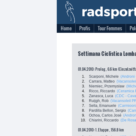
Home
Profis
Tour Femmes
Pol
Settimana Ciclistica Lomba
01.04.2010: Prolog , 6.6 km (Einzelzeit
1.
Scarponi, Michele
(Androni 
2.
Carrara, Matteo
(Vacansole
3.
Niemiec, Przemyslaw
(Mich
4.
Ricco, Riccardo
(Ceramica 
5.
Zanasca, Luca
(CDC - Cava
6.
Ruijgh, Rob
(Vacansoleil P
7.
Sella, Emanuele
(Carmioor
8.
Pardilla Bellon, Sergio
(Car
9.
Ochoa, Carlos José
(Androni
10.
Chiarini, Riccardo
(De Rosa 
01.04.2010: 1. Etappe , 156.8 km