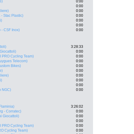
e)
0:00
0:00
liere)
0:00
- Stac Plastic)
0:00
i)
0:00
0:00
 - CSF Inox)
0:00
oli)
3:28:33
Giocattoli)
0:00
il PRO Cycling Team)
0:00
uygues Telecom)
0:00
Custom Bikes)
0:00
e)
0:00
liere)
0:00
i)
0:00
0:00
o NGC)
0:00
Flaminia)
3:26:02
rg - Corratec)
0:00
i Giocattoli)
0:00
0:00
il PRO Cycling Team)
0:00
RO Cycling Team)
0:00