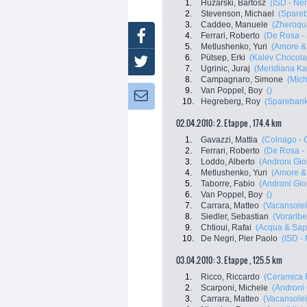
1.
Huzarski, Bartosz
(ISD - Ner
2.
Stevenson, Michael
(Spareb
3.
Caddeo, Manuele
(Zheroqu
Facebook
4.
Ferrari, Roberto
(De Rosa - 
5.
Metlushenko, Yuri
(Amore & 
6.
Pütsep, Erki
(Kalev Chocola
Twitter
7.
Ugrinic, Juraj
(Meridiana K
8.
Campagnaro, Simone
(Mic
9.
Van Poppel, Boy
()
Newsletter:
10.
Hegreberg, Roy
(Sparebank
02.04.2010: 2. Etappe , 174.4 km
1.
Gavazzi, Mattia
(Colnago - 
2.
Ferrari, Roberto
(De Rosa - 
3.
Loddo, Alberto
(Androni Gioc
4.
Metlushenko, Yuri
(Amore & 
5.
Taborre, Fabio
(Androni Gioc
6.
Van Poppel, Boy
()
7.
Carrara, Matteo
(Vacansole
8.
Siedler, Sebastian
(Vorarlbe
9.
Chtioui, Rafai
(Acqua & Sap
10.
De Negri, Pier Paolo
(ISD - 
03.04.2010: 3. Etappe , 125.5 km
1.
Ricco, Riccardo
(Ceramica 
2.
Scarponi, Michele
(Androni 
3.
Carrara, Matteo
(Vacansole