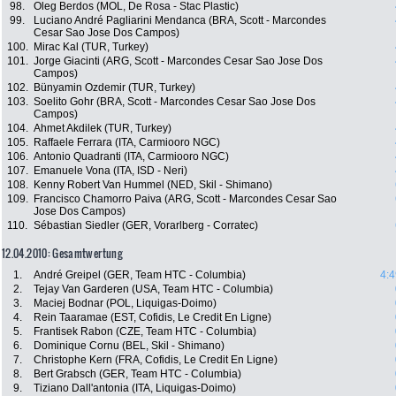
98.
Oleg Berdos (MOL, De Rosa - Stac Plastic)
99.
Luciano André Pagliarini Mendanca (BRA, Scott - Marcondes
Cesar Sao Jose Dos Campos)
100.
Mirac Kal (TUR, Turkey)
101.
Jorge Giacinti (ARG, Scott - Marcondes Cesar Sao Jose Dos
Campos)
102.
Bünyamin Ozdemir (TUR, Turkey)
103.
Soelito Gohr (BRA, Scott - Marcondes Cesar Sao Jose Dos
Campos)
104.
Ahmet Akdilek (TUR, Turkey)
105.
Raffaele Ferrara (ITA, Carmiooro NGC)
106.
Antonio Quadranti (ITA, Carmiooro NGC)
107.
Emanuele Vona (ITA, ISD - Neri)
108.
Kenny Robert Van Hummel (NED, Skil - Shimano)
109.
Francisco Chamorro Paiva (ARG, Scott - Marcondes Cesar Sao
Jose Dos Campos)
110.
Sébastian Siedler (GER, Vorarlberg - Corratec)
12.04.2010: Gesamtwertung
1.
André Greipel (GER, Team HTC - Columbia)
4:4
2.
Tejay Van Garderen (USA, Team HTC - Columbia)
3.
Maciej Bodnar (POL, Liquigas-Doimo)
4.
Rein Taaramae (EST, Cofidis, Le Credit En Ligne)
5.
Frantisek Rabon (CZE, Team HTC - Columbia)
6.
Dominique Cornu (BEL, Skil - Shimano)
7.
Christophe Kern (FRA, Cofidis, Le Credit En Ligne)
8.
Bert Grabsch (GER, Team HTC - Columbia)
9.
Tiziano Dall'antonia (ITA, Liquigas-Doimo)