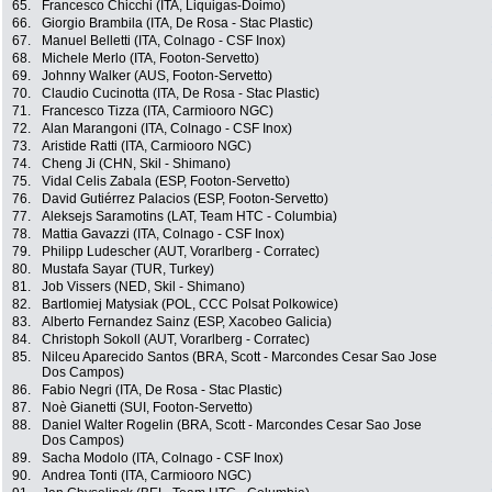
65.
Francesco Chicchi (ITA, Liquigas-Doimo)
66.
Giorgio Brambila (ITA, De Rosa - Stac Plastic)
67.
Manuel Belletti (ITA, Colnago - CSF Inox)
68.
Michele Merlo (ITA, Footon-Servetto)
69.
Johnny Walker (AUS, Footon-Servetto)
70.
Claudio Cucinotta (ITA, De Rosa - Stac Plastic)
71.
Francesco Tizza (ITA, Carmiooro NGC)
72.
Alan Marangoni (ITA, Colnago - CSF Inox)
73.
Aristide Ratti (ITA, Carmiooro NGC)
74.
Cheng Ji (CHN, Skil - Shimano)
75.
Vidal Celis Zabala (ESP, Footon-Servetto)
76.
David Gutiérrez Palacios (ESP, Footon-Servetto)
77.
Aleksejs Saramotins (LAT, Team HTC - Columbia)
78.
Mattia Gavazzi (ITA, Colnago - CSF Inox)
79.
Philipp Ludescher (AUT, Vorarlberg - Corratec)
80.
Mustafa Sayar (TUR, Turkey)
81.
Job Vissers (NED, Skil - Shimano)
82.
Bartlomiej Matysiak (POL, CCC Polsat Polkowice)
83.
Alberto Fernandez Sainz (ESP, Xacobeo Galicia)
84.
Christoph Sokoll (AUT, Vorarlberg - Corratec)
85.
Nilceu Aparecido Santos (BRA, Scott - Marcondes Cesar Sao Jose
Dos Campos)
86.
Fabio Negri (ITA, De Rosa - Stac Plastic)
87.
Noè Gianetti (SUI, Footon-Servetto)
88.
Daniel Walter Rogelin (BRA, Scott - Marcondes Cesar Sao Jose
Dos Campos)
89.
Sacha Modolo (ITA, Colnago - CSF Inox)
90.
Andrea Tonti (ITA, Carmiooro NGC)