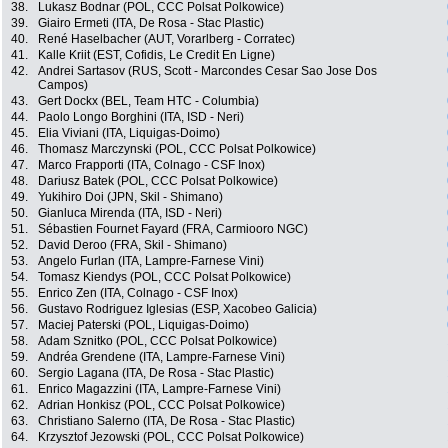
38.
Lukasz Bodnar (POL, CCC Polsat Polkowice)
39.
Giairo Ermeti (ITA, De Rosa - Stac Plastic)
40.
René Haselbacher (AUT, Vorarlberg - Corratec)
41.
Kalle Kriit (EST, Cofidis, Le Credit En Ligne)
42.
Andrei Sartasov (RUS, Scott - Marcondes Cesar Sao Jose Dos
Campos)
43.
Gert Dockx (BEL, Team HTC - Columbia)
44.
Paolo Longo Borghini (ITA, ISD - Neri)
45.
Elia Viviani (ITA, Liquigas-Doimo)
46.
Thomasz Marczynski (POL, CCC Polsat Polkowice)
47.
Marco Frapporti (ITA, Colnago - CSF Inox)
48.
Dariusz Batek (POL, CCC Polsat Polkowice)
49.
Yukihiro Doi (JPN, Skil - Shimano)
50.
Gianluca Mirenda (ITA, ISD - Neri)
51.
Sébastien Fournet Fayard (FRA, Carmiooro NGC)
52.
David Deroo (FRA, Skil - Shimano)
53.
Angelo Furlan (ITA, Lampre-Farnese Vini)
54.
Tomasz Kiendys (POL, CCC Polsat Polkowice)
55.
Enrico Zen (ITA, Colnago - CSF Inox)
56.
Gustavo Rodriguez Iglesias (ESP, Xacobeo Galicia)
57.
Maciej Paterski (POL, Liquigas-Doimo)
58.
Adam Sznitko (POL, CCC Polsat Polkowice)
59.
Andréa Grendene (ITA, Lampre-Farnese Vini)
60.
Sergio Lagana (ITA, De Rosa - Stac Plastic)
61.
Enrico Magazzini (ITA, Lampre-Farnese Vini)
62.
Adrian Honkisz (POL, CCC Polsat Polkowice)
63.
Christiano Salerno (ITA, De Rosa - Stac Plastic)
64.
Krzysztof Jezowski (POL, CCC Polsat Polkowice)