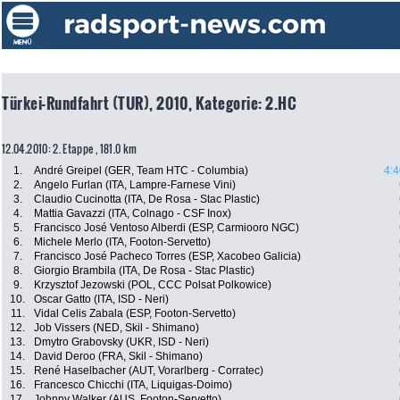
Türkei-Rundfahrt (TUR), 2010, Kategorie: 2.HC
12.04.2010: 2. Etappe , 181.0 km
1.
André Greipel (GER, Team HTC - Columbia)
4:4
2.
Angelo Furlan (ITA, Lampre-Farnese Vini)
3.
Claudio Cucinotta (ITA, De Rosa - Stac Plastic)
4.
Mattia Gavazzi (ITA, Colnago - CSF Inox)
5.
Francisco José Ventoso Alberdi (ESP, Carmiooro NGC)
6.
Michele Merlo (ITA, Footon-Servetto)
7.
Francisco José Pacheco Torres (ESP, Xacobeo Galicia)
8.
Giorgio Brambila (ITA, De Rosa - Stac Plastic)
9.
Krzysztof Jezowski (POL, CCC Polsat Polkowice)
10.
Oscar Gatto (ITA, ISD - Neri)
11.
Vidal Celis Zabala (ESP, Footon-Servetto)
12.
Job Vissers (NED, Skil - Shimano)
13.
Dmytro Grabovsky (UKR, ISD - Neri)
14.
David Deroo (FRA, Skil - Shimano)
15.
René Haselbacher (AUT, Vorarlberg - Corratec)
16.
Francesco Chicchi (ITA, Liquigas-Doimo)
17.
Johnny Walker (AUS, Footon-Servetto)