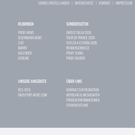
COOKIE EINSTELLUNGEN
|
DATENSCHUTZ
|
KONTAKT
|
IMPRESSUM
RUBRIKEN
SONDERSEITEN
PROFI-NEWS
GIRO D`ITALIA 2026
JEDERMANN-NEWS
TOUR DE FRANCE 2026
LIVE
VUELTA A ESPAÑA 2026
MARKT
RENNERGEBNISSE
KALENDER
PROFI-TEAMS
VEREINE
PROFI-FAHRER
UNSERE ANGEBOTE
ÜBER UNS
RSS-FEED
KONTAKT ZUR REDAKTION
RADSPORT-NEWS.COM
WERBUNG & MEDIADATEN
PRODUKTINFORMATIONEN
ETHIKRICHTLINIE