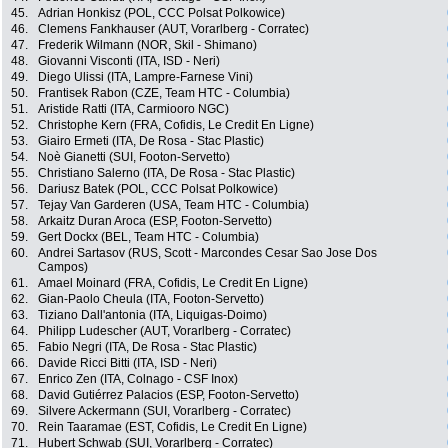
45.
Adrian Honkisz (POL, CCC Polsat Polkowice)
46.
Clemens Fankhauser (AUT, Vorarlberg - Corratec)
47.
Frederik Wilmann (NOR, Skil - Shimano)
48.
Giovanni Visconti (ITA, ISD - Neri)
49.
Diego Ulissi (ITA, Lampre-Farnese Vini)
50.
Frantisek Rabon (CZE, Team HTC - Columbia)
51.
Aristide Ratti (ITA, Carmiooro NGC)
52.
Christophe Kern (FRA, Cofidis, Le Credit En Ligne)
53.
Giairo Ermeti (ITA, De Rosa - Stac Plastic)
54.
Noè Gianetti (SUI, Footon-Servetto)
55.
Christiano Salerno (ITA, De Rosa - Stac Plastic)
56.
Dariusz Batek (POL, CCC Polsat Polkowice)
57.
Tejay Van Garderen (USA, Team HTC - Columbia)
58.
Arkaitz Duran Aroca (ESP, Footon-Servetto)
59.
Gert Dockx (BEL, Team HTC - Columbia)
60.
Andrei Sartasov (RUS, Scott - Marcondes Cesar Sao Jose Dos
Campos)
61.
Amael Moinard (FRA, Cofidis, Le Credit En Ligne)
62.
Gian-Paolo Cheula (ITA, Footon-Servetto)
63.
Tiziano Dall'antonia (ITA, Liquigas-Doimo)
64.
Philipp Ludescher (AUT, Vorarlberg - Corratec)
65.
Fabio Negri (ITA, De Rosa - Stac Plastic)
66.
Davide Ricci Bitti (ITA, ISD - Neri)
67.
Enrico Zen (ITA, Colnago - CSF Inox)
68.
David Gutiérrez Palacios (ESP, Footon-Servetto)
69.
Silvere Ackermann (SUI, Vorarlberg - Corratec)
70.
Rein Taaramae (EST, Cofidis, Le Credit En Ligne)
71.
Hubert Schwab (SUI, Vorarlberg - Corratec)