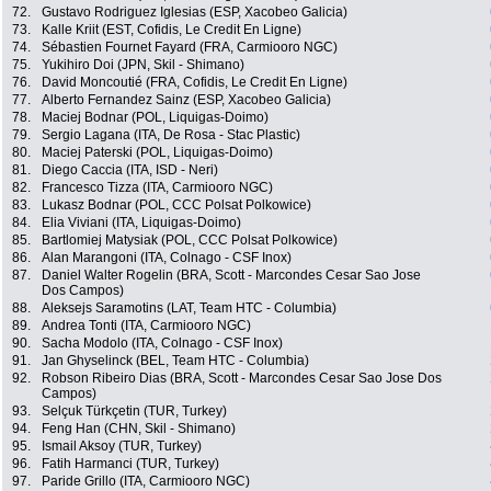
72.
Gustavo Rodriguez Iglesias (ESP, Xacobeo Galicia)
73.
Kalle Kriit (EST, Cofidis, Le Credit En Ligne)
74.
Sébastien Fournet Fayard (FRA, Carmiooro NGC)
75.
Yukihiro Doi (JPN, Skil - Shimano)
76.
David Moncoutié (FRA, Cofidis, Le Credit En Ligne)
77.
Alberto Fernandez Sainz (ESP, Xacobeo Galicia)
78.
Maciej Bodnar (POL, Liquigas-Doimo)
79.
Sergio Lagana (ITA, De Rosa - Stac Plastic)
80.
Maciej Paterski (POL, Liquigas-Doimo)
81.
Diego Caccia (ITA, ISD - Neri)
82.
Francesco Tizza (ITA, Carmiooro NGC)
83.
Lukasz Bodnar (POL, CCC Polsat Polkowice)
84.
Elia Viviani (ITA, Liquigas-Doimo)
85.
Bartlomiej Matysiak (POL, CCC Polsat Polkowice)
86.
Alan Marangoni (ITA, Colnago - CSF Inox)
87.
Daniel Walter Rogelin (BRA, Scott - Marcondes Cesar Sao Jose
Dos Campos)
88.
Aleksejs Saramotins (LAT, Team HTC - Columbia)
89.
Andrea Tonti (ITA, Carmiooro NGC)
90.
Sacha Modolo (ITA, Colnago - CSF Inox)
91.
Jan Ghyselinck (BEL, Team HTC - Columbia)
92.
Robson Ribeiro Dias (BRA, Scott - Marcondes Cesar Sao Jose Dos
Campos)
93.
Selçuk Türkçetin (TUR, Turkey)
94.
Feng Han (CHN, Skil - Shimano)
95.
Ismail Aksoy (TUR, Turkey)
96.
Fatih Harmanci (TUR, Turkey)
97.
Paride Grillo (ITA, Carmiooro NGC)