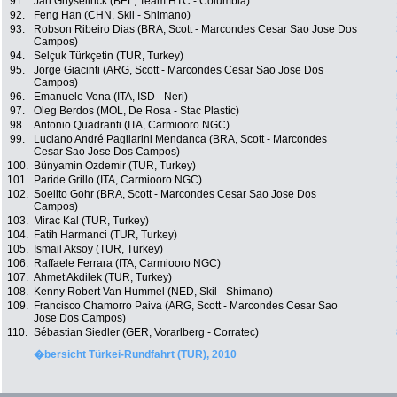
91.
Jan Ghyselinck (BEL, Team HTC - Columbia)
92.
Feng Han (CHN, Skil - Shimano)
93.
Robson Ribeiro Dias (BRA, Scott - Marcondes Cesar Sao Jose Dos
Campos)
94.
Selçuk Türkçetin (TUR, Turkey)
95.
Jorge Giacinti (ARG, Scott - Marcondes Cesar Sao Jose Dos
Campos)
96.
Emanuele Vona (ITA, ISD - Neri)
97.
Oleg Berdos (MOL, De Rosa - Stac Plastic)
98.
Antonio Quadranti (ITA, Carmiooro NGC)
99.
Luciano André Pagliarini Mendanca (BRA, Scott - Marcondes
Cesar Sao Jose Dos Campos)
100.
Bünyamin Ozdemir (TUR, Turkey)
101.
Paride Grillo (ITA, Carmiooro NGC)
102.
Soelito Gohr (BRA, Scott - Marcondes Cesar Sao Jose Dos
Campos)
103.
Mirac Kal (TUR, Turkey)
104.
Fatih Harmanci (TUR, Turkey)
105.
Ismail Aksoy (TUR, Turkey)
106.
Raffaele Ferrara (ITA, Carmiooro NGC)
107.
Ahmet Akdilek (TUR, Turkey)
108.
Kenny Robert Van Hummel (NED, Skil - Shimano)
109.
Francisco Chamorro Paiva (ARG, Scott - Marcondes Cesar Sao
Jose Dos Campos)
110.
Sébastian Siedler (GER, Vorarlberg - Corratec)
�bersicht Türkei-Rundfahrt (TUR), 2010