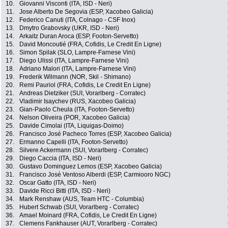
10.
Giovanni Visconti (ITA, ISD - Neri)
11.
Jose Alberto De Segovia (ESP, Xacobeo Galicia)
12.
Federico Canuti (ITA, Colnago - CSF Inox)
13.
Dmytro Grabovsky (UKR, ISD - Neri)
14.
Arkaitz Duran Aroca (ESP, Footon-Servetto)
15.
David Moncoutié (FRA, Cofidis, Le Credit En Ligne)
16.
Simon Spilak (SLO, Lampre-Farnese Vini)
17.
Diego Ulissi (ITA, Lampre-Farnese Vini)
18.
Adriano Malori (ITA, Lampre-Farnese Vini)
19.
Frederik Wilmann (NOR, Skil - Shimano)
20.
Remi Pauriol (FRA, Cofidis, Le Credit En Ligne)
21.
Andreas Dietziker (SUI, Vorarlberg - Corratec)
22.
Vladimir Isaychev (RUS, Xacobeo Galicia)
23.
Gian-Paolo Cheula (ITA, Footon-Servetto)
24.
Nelson Oliveira (POR, Xacobeo Galicia)
25.
Davide Cimolai (ITA, Liquigas-Doimo)
26.
Francisco José Pacheco Torres (ESP, Xacobeo Galicia)
27.
Ermanno Capelli (ITA, Footon-Servetto)
28.
Silvere Ackermann (SUI, Vorarlberg - Corratec)
29.
Diego Caccia (ITA, ISD - Neri)
30.
Gustavo Dominguez Lemos (ESP, Xacobeo Galicia)
31.
Francisco José Ventoso Alberdi (ESP, Carmiooro NGC)
32.
Oscar Gatto (ITA, ISD - Neri)
33.
Davide Ricci Bitti (ITA, ISD - Neri)
34.
Mark Renshaw (AUS, Team HTC - Columbia)
35.
Hubert Schwab (SUI, Vorarlberg - Corratec)
36.
Amael Moinard (FRA, Cofidis, Le Credit En Ligne)
37.
Clemens Fankhauser (AUT, Vorarlberg - Corratec)