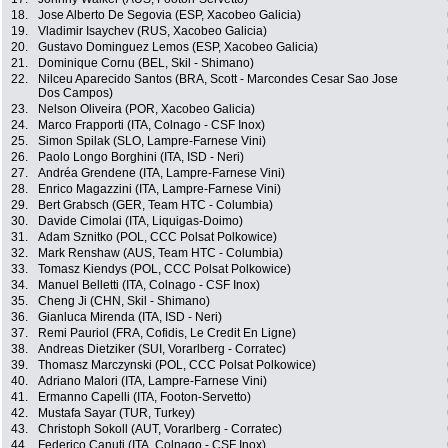
18.
Jose Alberto De Segovia (ESP, Xacobeo Galicia)
19.
Vladimir Isaychev (RUS, Xacobeo Galicia)
20.
Gustavo Dominguez Lemos (ESP, Xacobeo Galicia)
21.
Dominique Cornu (BEL, Skil - Shimano)
22.
Nilceu Aparecido Santos (BRA, Scott - Marcondes Cesar Sao Jose
Dos Campos)
23.
Nelson Oliveira (POR, Xacobeo Galicia)
24.
Marco Frapporti (ITA, Colnago - CSF Inox)
25.
Simon Spilak (SLO, Lampre-Farnese Vini)
26.
Paolo Longo Borghini (ITA, ISD - Neri)
27.
Andréa Grendene (ITA, Lampre-Farnese Vini)
28.
Enrico Magazzini (ITA, Lampre-Farnese Vini)
29.
Bert Grabsch (GER, Team HTC - Columbia)
30.
Davide Cimolai (ITA, Liquigas-Doimo)
31.
Adam Sznitko (POL, CCC Polsat Polkowice)
32.
Mark Renshaw (AUS, Team HTC - Columbia)
33.
Tomasz Kiendys (POL, CCC Polsat Polkowice)
34.
Manuel Belletti (ITA, Colnago - CSF Inox)
35.
Cheng Ji (CHN, Skil - Shimano)
36.
Gianluca Mirenda (ITA, ISD - Neri)
37.
Remi Pauriol (FRA, Cofidis, Le Credit En Ligne)
38.
Andreas Dietziker (SUI, Vorarlberg - Corratec)
39.
Thomasz Marczynski (POL, CCC Polsat Polkowice)
40.
Adriano Malori (ITA, Lampre-Farnese Vini)
41.
Ermanno Capelli (ITA, Footon-Servetto)
42.
Mustafa Sayar (TUR, Turkey)
43.
Christoph Sokoll (AUT, Vorarlberg - Corratec)
44.
Federico Canuti (ITA, Colnago - CSF Inox)