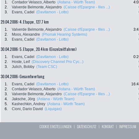
1.
Contador Velasco, Alberto
(Astana - Würth Team)
4:0
2.
Valverde Belmonte, Alejandro
(Caisse d'Epargne - Illes ...)
3.
Evans, Cadel
(Davitamon - Lotto)
29.04.2006: 4. Etappe , 127.7 km
1.
Valverde Belmonte, Alejandro
(Caisse d'Epargne - Illes ...)
3:4
2.
Moos, Alexandre
(Phonak Hearing Systems)
3.
Evans, Cadel
(Davitamon - Lotto)
30.04.2006: 5. Etappe , 20.4 km (Einzelzeitfahren)
1.
Evans, Cadel
(Davitamon - Lotto)
0:2
2.
Hoste, Leif
(Discovery Channel Pro Cyc...)
3.
Julich, Bobby
(Team CSC)
30.04.2006: Gesamtwertung
1.
Evans, Cadel
(Davitamon - Lotto)
16:4
2.
Contador Velasco, Alberto
(Astana - Würth Team)
3.
Valverde Belmonte, Alejandro
(Caisse d'Epargne - Illes ...)
4.
Jaksche, Jörg
(Astana - Würth Team)
5.
Kashechkin, Andrey
(Astana - Würth Team)
6.
Cioni, Dario David
(Liquigas)
COOKIE EINSTELLUNGEN
|
DATENSCHUTZ
|
KONTAKT
|
IMPRESSUM