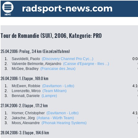
Tour de Romandie (SUI), 2006, Kategorie: PRO
25.04.2006: Prolog , 3.4 km (Einzelzeitfahren)
1.
Savoldelli, Paolo
(Discovery Channel Pro Cyc...)
0:0
2.
Valverde Belmonte, Alejandro
(Caisse d'Epargne - Illes ...)
3.
McGee, Bradley
(Francaise des Jeux)
26.04.2006: 1. Etappe , 169.0 km
1.
McEwen, Robbie
(Davitamon - Lotto)
4:1
2.
Lorenzetto, Mirco
(Team Milram)
3.
Bennati, Daniele
(Lampre)
27.04.2006: 2. Etappe , 171.2 km
1.
Horner, Christopher
(Davitamon - Lotto)
4:1
2.
Jaksche, Jörg
(Astana - Würth Team)
3.
Moos, Alexandre
(Phonak Hearing Systems)
28.04.2006: 3. Etappe , 164.6 km