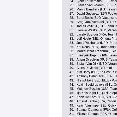
24.
Bjorn Leukemans (BEL, Vaca
25.
Steven Van Vooren (BEL, To
26.
Marco Bandiera (ITA, Team 
27.
David Gutierrez (ESP, Footo
28.
Borut Bozic (SLO, Vacansole
29.
Greg Van Avermaet (BEL, O
30.
Tomas Vaitkus (LTU, Team 
31.
Lieuwe Westra (NED, Vacans
32.
Laszlo Bodrogi (FRA, Team 
33.
Leif Hoste (BEL, Omega Pha
34.
Joost Posthuma (NED, Rab
35.
Kai Reus (NED, Rabobank)
36.
Markel Irizar Aranburu (ESP
37.
Fumiyuki Beppu (JPN, Team
38.
Artem Ovechkin (RUS, Team
39.
Stefan Van Dijk (NED, Vera
40.
Gilles Devillers (BEL, Lotto 
41.
Kim Borry (BEL, An Post - Se
42.
Anthony Delaplace (FRA, Sa
43.
Niels Albert (BEL, Bkcp - Po
44.
Kevin Seeldraeyers (BEL, Qu
45.
Matthew Busche (USA, Tea
46.
Iljo Keisse (BEL, Quick Step)
47.
Koen De Kort (NED, Skil - S
48.
Arnaud Labbe (FRA, Cofidis,
49.
Kevin Van Impe (BEL, Quick
50.
Samuel Dumoulin (FRA, Cofid
51.
Mickael Delage (FRA, Omeg