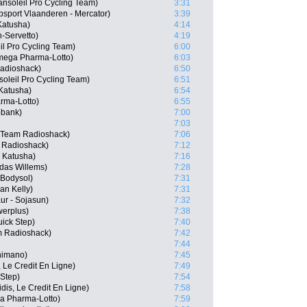
nsoleil Pro Cycling Team)
3:31
psport Vlaanderen - Mercator)
3:39
Katusha)
4:14
n-Servetto)
4:19
il Pro Cycling Team)
6:00
mega Pharma-Lotto)
6:03
Radioshack)
6:50
oleil Pro Cycling Team)
6:51
Katusha)
6:54
rma-Lotto)
6:55
obank)
7:00
7:03
, Team Radioshack)
7:06
 Radioshack)
7:12
 Katusha)
7:16
ndas Willems)
7:28
- Bodysol)
7:31
an Kelly)
7:31
ur - Sojasun)
7:32
werplus)
7:38
ick Step)
7:40
m Radioshack)
7:42
7:44
himano)
7:45
 Le Credit En Ligne)
7:49
 Step)
7:54
is, Le Credit En Ligne)
7:58
a Pharma-Lotto)
7:59