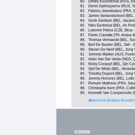
80.
Dmitry Kozontchuk (RUS, R
81.
Denis Galimzyanov (RUS, T
82.
Fabrice Jeandesboz (FRA, S
83.
James Vanlandschoot (BEL,
84.
Gorik Gardeyn (BEL, Vacanso
85.
Niko Eeckhout (BEL, An Post
86.
Lubomir Petrus (CZE, Bkcp 
87.
Paolo Ciavatta (ITA, Acqua 
88.
Thomas Vernaeckt (BEL, Sun
89.
Bert De Backer (BEL, Skil -
90.
Steven De Neef (BEL, Jong 
91.
Johnnie Walker (AUS, Footo
92.
Alain Van Der Velde (NED, 
93.
Nicky Cocquyt (BEL, Qin Cy
94.
Sjef De Wilde (BEL, Veranda
95.
Timothy Dupont (BEL, Jong 
96.
Jeremy Honorez (BEL, Lotto 
97.
Romain Matheou (FRA, Saur
98.
Christophe Kern (FRA, Cofidi
99.
Kenneth Van Compernolle (
�bersicht Belgien-Rundfah
RUBRIKEN