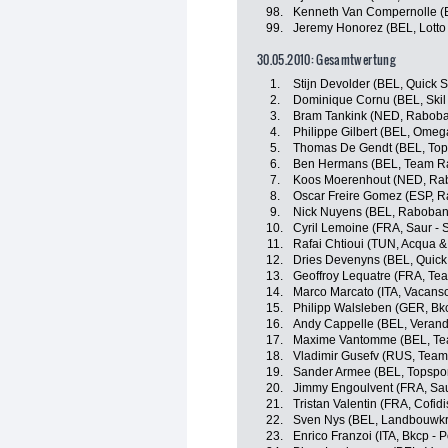
98.
Kenneth Van Compernolle (
99.
Jeremy Honorez (BEL, Lotto 
30.05.2010: Gesamtwertung
1.
Stijn Devolder (BEL, Quick S
2.
Dominique Cornu (BEL, Skil
3.
Bram Tankink (NED, Rabob
4.
Philippe Gilbert (BEL, Omeg
5.
Thomas De Gendt (BEL, Tops
6.
Ben Hermans (BEL, Team R
7.
Koos Moerenhout (NED, Ra
8.
Oscar Freire Gomez (ESP, 
9.
Nick Nuyens (BEL, Raboban
10.
Cyril Lemoine (FRA, Saur - 
11.
Rafai Chtioui (TUN, Acqua &
12.
Dries Devenyns (BEL, Quick
13.
Geoffroy Lequatre (FRA, Te
14.
Marco Marcato (ITA, Vacanso
15.
Philipp Walsleben (GER, Bk
16.
Andy Cappelle (BEL, Verand
17.
Maxime Vantomme (BEL, Te
18.
Vladimir Gusefv (RUS, Team
19.
Sander Armee (BEL, Topspor
20.
Jimmy Engoulvent (FRA, Sau
21.
Tristan Valentin (FRA, Cofidi
22.
Sven Nys (BEL, Landbouwkr
23.
Enrico Franzoi (ITA, Bkcp - 