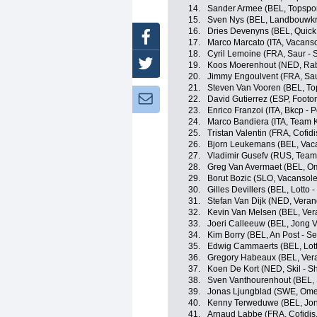
14.
Sander Armee (BEL, Topspor
15.
Sven Nys (BEL, Landbouwkr
16.
Dries Devenyns (BEL, Quick
Facebook
17.
Marco Marcato (ITA, Vacanso
18.
Cyril Lemoine (FRA, Saur - 
Twitter
19.
Koos Moerenhout (NED, Ra
20.
Jimmy Engoulvent (FRA, Sau
21.
Steven Van Vooren (BEL, To
Newsletter:
22.
David Gutierrez (ESP, Footo
23.
Enrico Franzoi (ITA, Bkcp - 
24.
Marco Bandiera (ITA, Team 
25.
Tristan Valentin (FRA, Cofidi
26.
Bjorn Leukemans (BEL, Vaca
27.
Vladimir Gusefv (RUS, Team
28.
Greg Van Avermaet (BEL, O
29.
Borut Bozic (SLO, Vacansole
30.
Gilles Devillers (BEL, Lotto 
31.
Stefan Van Dijk (NED, Vera
32.
Kevin Van Melsen (BEL, Ver
33.
Joeri Calleeuw (BEL, Jong 
34.
Kim Borry (BEL, An Post - Se
35.
Edwig Cammaerts (BEL, Lott
36.
Gregory Habeaux (BEL, Ver
37.
Koen De Kort (NED, Skil - S
38.
Sven Vanthourenhout (BEL, 
39.
Jonas Ljungblad (SWE, Ome
40.
Kenny Terweduwe (BEL, Jon
41.
Arnaud Labbe (FRA, Cofidis,