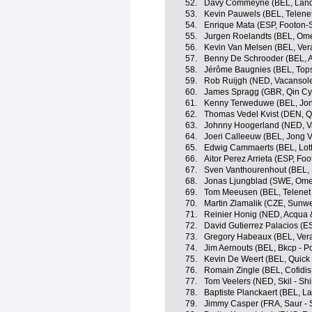
52.
Davy Commeyne (BEL, Land
53.
Kevin Pauwels (BEL, Telenet
54.
Enrique Mata (ESP, Footon-S
55.
Jurgen Roelandts (BEL, Om
56.
Kevin Van Melsen (BEL, Ver
57.
Benny De Schrooder (BEL, An
58.
Jérôme Baugnies (BEL, Tops
59.
Rob Ruijgh (NED, Vacansole
60.
James Spragg (GBR, Qin Cy
61.
Kenny Terweduwe (BEL, Jon
62.
Thomas Vedel Kvist (DEN, Q
63.
Johnny Hoogerland (NED, Va
64.
Joeri Calleeuw (BEL, Jong 
65.
Edwig Cammaerts (BEL, Lott
66.
Aitor Perez Arrieta (ESP, Foo
67.
Sven Vanthourenhout (BEL, 
68.
Jonas Ljungblad (SWE, Ome
69.
Tom Meeusen (BEL, Telenet 
70.
Martin Zlamalik (CZE, Sunwe
71.
Reinier Honig (NED, Acqua 
72.
David Gutierrez Palacios (E
73.
Gregory Habeaux (BEL, Ver
74.
Jim Aernouts (BEL, Bkcp - P
75.
Kevin De Weert (BEL, Quick
76.
Romain Zingle (BEL, Cofidis
77.
Tom Veelers (NED, Skil - Sh
78.
Baptiste Planckaert (BEL, L
79.
Jimmy Casper (FRA, Saur - 