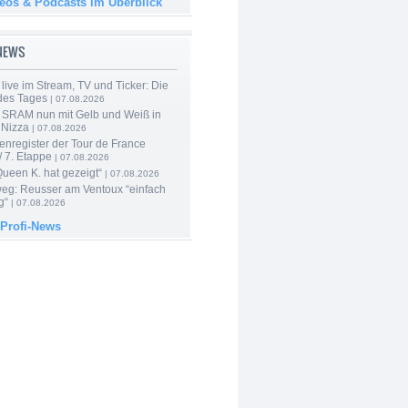
deos & Podcasts im Überblick
-NEWS
live im Stream, TV und Ticker: Die
des Tages
| 07.08.2026
 SRAM nun mit Gelb und Weiß in
 Nizza
| 07.08.2026
enregister der Tour de France
 7. Etappe
| 07.08.2026
Queen K. hat gezeigt“
| 07.08.2026
 weg: Reusser am Ventoux “einfach
g“
| 07.08.2026
 Profi-News