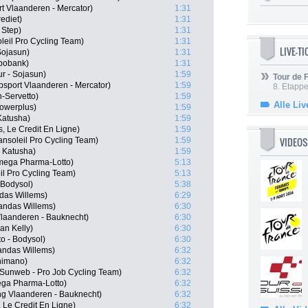
t Vlaanderen - Mercator)
1:31
ediet)
1:31
 Step)
1:31
leil Pro Cycling Team)
1:31
LIVE-T
Sojasun)
1:31
bobank)
1:31
r - Sojasun)
1:59
Tour de
psport Vlaanderen - Mercator)
1:59
8. Etappe
n-Servetto)
1:59
Alle Liv
Powerplus)
1:59
Katusha)
1:59
s, Le Credit En Ligne)
1:59
VIDEOS
nsoleil Pro Cycling Team)
1:59
 Katusha)
1:59
mega Pharma-Lotto)
5:13
il Pro Cycling Team)
5:13
- Bodysol)
5:38
ndas Willems)
6:29
andas Willems)
6:30
Vlaanderen - Bauknecht)
6:30
an Kelly)
6:30
o - Bodysol)
6:30
andas Willems)
6:32
himano)
6:32
Sunweb - Pro Job Cycling Team)
6:32
ga Pharma-Lotto)
6:32
g Vlaanderen - Bauknecht)
6:32
 Le Credit En Ligne)
6:32