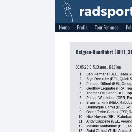
Home
Profis
Tour Femmes
Pol
Belgien-Rundfahrt (BEL), 2
30.05.2010: 5. Etappe , 173.7 km
1.
Ben Hermans (BEL, Team R
2.
Stijn Devolder (BEL, Quick S
3.
Philippe Gilbert (BEL, Omeg
4.
Geoffroy Lequatre (FRA, Te
5.
Thomas De Gendt (BEL, Tops
6.
Philipp Walsleben (GER, Bk
7.
Bram Tankink (NED, Rabob
8.
Dominique Cornu (BEL, Skil
9.
Oscar Freire Gomez (ESP, 
10.
Nick Nuyens (BEL, Raboban
11.
Andy Cappelle (BEL, Verand
12.
Maxime Vantomme (BEL, Te
13.
Rafai Chtioui (TUN, Acqua &