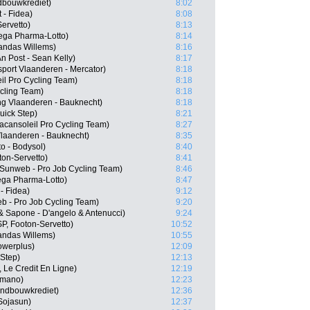
bouwkrediet)
8:02
 - Fidea)
8:08
ervetto)
8:13
ega Pharma-Lotto)
8:14
andas Willems)
8:16
 Post - Sean Kelly)
8:17
port Vlaanderen - Mercator)
8:18
il Pro Cycling Team)
8:18
cling Team)
8:18
g Vlaanderen - Bauknecht)
8:18
uick Step)
8:21
cansoleil Pro Cycling Team)
8:27
Vlaanderen - Bauknecht)
8:35
o - Bodysol)
8:40
ton-Servetto)
8:41
Sunweb - Pro Job Cycling Team)
8:46
ga Pharma-Lotto)
8:47
- Fidea)
9:12
b - Pro Job Cycling Team)
9:20
& Sapone - D'angelo & Antenucci)
9:24
SP, Footon-Servetto)
10:52
andas Willems)
10:55
owerplus)
12:09
 Step)
12:13
, Le Credit En Ligne)
12:19
imano)
12:23
andbouwkrediet)
12:36
Sojasun)
12:37