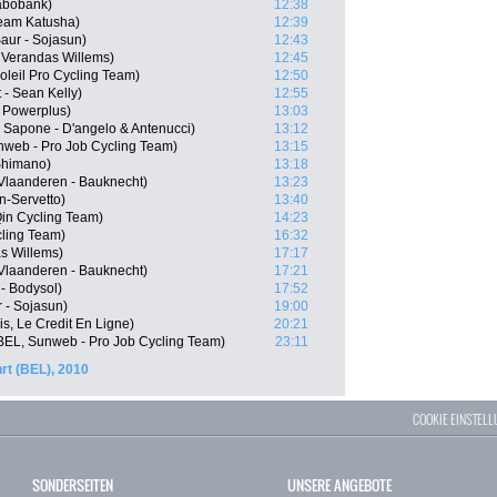
abobank)
12:38
eam Katusha)
12:39
aur - Sojasun)
12:43
 Verandas Willems)
12:45
leil Pro Cycling Team)
12:50
 - Sean Kelly)
12:55
- Powerplus)
13:03
& Sapone - D'angelo & Antenucci)
13:12
web - Pro Job Cycling Team)
13:15
 Shimano)
13:18
Vlaanderen - Bauknecht)
13:23
n-Servetto)
13:40
Qin Cycling Team)
14:23
cling Team)
16:32
s Willems)
17:17
Vlaanderen - Bauknecht)
17:21
- Bodysol)
17:52
 - Sojasun)
19:00
s, Le Credit En Ligne)
20:21
BEL, Sunweb - Pro Job Cycling Team)
23:11
rt (BEL), 2010
COOKIE EINSTEL
SONDERSEITEN
UNSERE ANGEBOTE