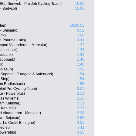
BEL, Sunweb - Pro Job Cycling Team)
15:06
- Bodysol)
15:06
tep)
16:35:55
 - Shimano)
0:52
ank)
1:00
a Pharma-Lotto)
1:11
port Vlaanderen - Mercator)
1:22
adioshack)
1:23
bobank)
1:39
Rabobank)
1:40
k)
1:40
Sojasun)
1:50
 Sapone - D'angelo & Antenucci)
1:54
 Step)
1:54
am Radioshack)
1:55
leil Pro Cycling Team)
2:07
cp - Powerplus)
2:13
as Willems)
2:16
am Katusha)
2:21
 Katusha)
2:37
t Vlaanderen - Mercator)
2:38
r - Sojasun)
2:58
s, Le Credit En Ligne)
3:05
ediet)
3:11
Powerplus)
3:26