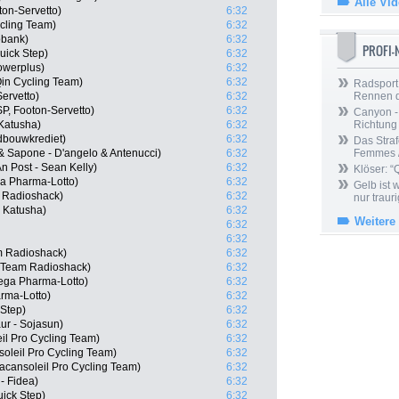
Alle Vi
ton-Servetto)
6:32
cling Team)
6:32
obank)
6:32
PROFI
uick Step)
6:32
owerplus)
6:32
Qin Cycling Team)
6:32
Radsport 
ervetto)
6:32
Rennen 
SP, Footon-Servetto)
6:32
Canyon -
Katusha)
6:32
Richtung
bouwkrediet)
6:32
Das Straf
& Sapone - D'angelo & Antenucci)
6:32
Femmes /
 Post - Sean Kelly)
6:32
Klöser: “
a Pharma-Lotto)
6:32
Gelb ist
 Radioshack)
6:32
nur trauri
 Katusha)
6:32
Weitere
6:32
6:32
m Radioshack)
6:32
, Team Radioshack)
6:32
ega Pharma-Lotto)
6:32
rma-Lotto)
6:32
 Step)
6:32
ur - Sojasun)
6:32
il Pro Cycling Team)
6:32
oleil Pro Cycling Team)
6:32
cansoleil Pro Cycling Team)
6:32
- Fidea)
6:32
ick Step)
6:32