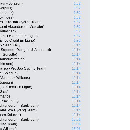
aur - Sojasun)
6:32
werplus)
6:32
abobank)
6:32
 - Fidea)
6:32
b - Pro Job Cycling Team)
6:32
port Vlaanderen - Mercator)
6:32
Radioshack)
6:32
is, Le Credit En Ligne)
6:32
s, Le Credit En Ligne)
6:32
 - Sean Kelly)
11:14
& Sapone - D'angelo & Antenucci)
11:14
n-Servetto)
11:14
andbouwkrediet)
11:14
 Shimano)
11:14
web - Pro Job Cycling Team)
11:14
 - Sojasun)
11:14
 Verandas Willems)
11:14
Sojasun)
11:14
, Le Credit En Ligne)
11:14
 Step)
11:14
imano)
11:14
- Powerplus)
11:14
Vlaanderen - Bauknecht)
11:14
leil Pro Cycling Team)
11:14
eam Katusha)
11:14
Vlaanderen - Bauknecht)
15:06
cling Team)
15:06
s Willems)
15:06