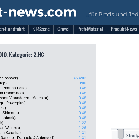
en-Rundfahrt
KT-Szene
Gravel
Profi-Material
Produkt-News
010, Kategorie: 2.HC
adioshack)
4:24:03
tep)
0:00
a Pharma-Lotto)
0:48
am Radioshack)
0:48
port Vlaanderen - Mercator)
0:48
cp - Powerplus)
0:48
ank)
0:48
 - Shimano)
0:48
Rabobank)
0:48
k)
1:22
as Willems)
1:26
am Katusha)
1:31
Steady
 Sapone - D'angelo & Antenucci)
1:31