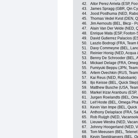
42.
Aitor Perez Arrieta (ESP, Foo
43.
James Spragg (GBR, Qin Cy
44.
Joost Posthuma (NED, Rab
45.
Thomas Vedel Kvist (DEN, Q
46.
Jim Aernouts (BEL, Bkcp - P
47.
Alain Van Der Velde (NED, 
48.
Enrique Mata (ESP, Footon-S
49.
David Gutierrez Palacios (E
50.
Laszlo Bodrogi (FRA, Team 
51.
Davy Commeyne (BEL, Land
52.
Reinier Honig (NED, Acqua 
53.
Benny De Schrooder (BEL, An
54.
Mickael Delage (FRA, Omeg
55.
Fumiyuki Beppu (JPN, Team
56.
Artem Ovechkin (RUS, Team
57.
Kai Reus (NED, Rabobank)
58.
Iljo Keisse (BEL, Quick Step)
59.
Matthew Busche (USA, Tea
60.
Markel Irizar Aranburu (ESP
61.
Jurgen Roelandts (BEL, Om
62.
Leif Hoste (BEL, Omega Pha
63.
Kevin Van Impe (BEL, Quick
64.
Anthony Delaplace (FRA, Sa
65.
Rob Ruijgh (NED, Vacansole
66.
Lieuwe Westra (NED, Vacans
67.
Johnny Hoogerland (NED, Va
68.
Tom Meeusen (BEL, Telenet 
69.
Kevin Seeldraeyers (BEL, Qu