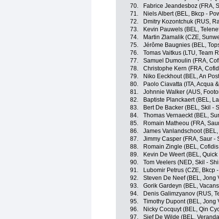
70.
Fabrice Jeandesboz (FRA, S
71.
Niels Albert (BEL, Bkcp - Po
72.
Dmitry Kozontchuk (RUS, R
73.
Kevin Pauwels (BEL, Telenet
74.
Martin Zlamalik (CZE, Sunwe
75.
Jérôme Baugnies (BEL, Tops
76.
Tomas Vaitkus (LTU, Team 
77.
Samuel Dumoulin (FRA, Cofid
78.
Christophe Kern (FRA, Cofidi
79.
Niko Eeckhout (BEL, An Post
80.
Paolo Ciavatta (ITA, Acqua 
81.
Johnnie Walker (AUS, Footo
82.
Baptiste Planckaert (BEL, L
83.
Bert De Backer (BEL, Skil -
84.
Thomas Vernaeckt (BEL, Sun
85.
Romain Matheou (FRA, Saur
86.
James Vanlandschoot (BEL,
87.
Jimmy Casper (FRA, Saur - 
88.
Romain Zingle (BEL, Cofidis
89.
Kevin De Weert (BEL, Quick
90.
Tom Veelers (NED, Skil - Sh
91.
Lubomir Petrus (CZE, Bkcp 
92.
Steven De Neef (BEL, Jong 
93.
Gorik Gardeyn (BEL, Vacanso
94.
Denis Galimzyanov (RUS, T
95.
Timothy Dupont (BEL, Jong 
96.
Nicky Cocquyt (BEL, Qin Cy
97.
Sjef De Wilde (BEL, Veranda