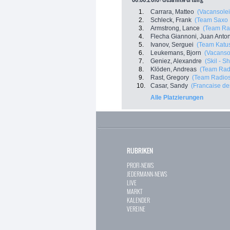
1.
Carrara, Matteo
(Vacansole
2.
Schleck, Frank
(Team Saxo 
3.
Armstrong, Lance
(Team Ra
4.
Flecha Giannoni, Juan Anto
5.
Ivanov, Serguei
(Team Katu
6.
Leukemans, Bjorn
(Vacanso
7.
Geniez, Alexandre
(Skil - S
8.
Klöden, Andreas
(Team Rad
9.
Rast, Gregory
(Team Radio
10.
Casar, Sandy
(Francaise de
Alle Platzierungen
RUBRIKEN
PROFI-NEWS
JEDERMANN-NEWS
LIVE
MARKT
KALENDER
VEREINE