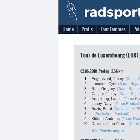
Home
Profis
Tour Femmes
Pol
Tour de Luxembourg (LUX),
02.06.2010: Prolog , 2.66 km
1.
Engoulvent, Jimmy
(Saur - 
2.
Lemoine, Cyril
(Saur - Soja
3.
Rast, Gregory
(Team Radio
4.
Casper, Jimmy
(Saur - Soja
5.
Armstrong, Lance
(Team Ra
6.
Impey, Daryl
(Team Radiosh
7.
Bozic, Borut
(Vacansoleil P
8.
,
(Euskaltel - Euskadi)
9.
Klöden, Andreas
(Team Rad
10.
Drucker, Jean-Pierre
(Conti
Alle Platzierungen