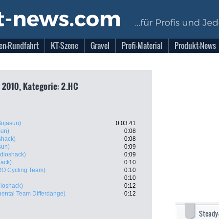
en-Rundfahrt
KT-Szene
Gravel
Profi-Material
Produkt-News
 2010, Kategorie: 2.HC
Sojasun)
0:03:41
sun)
0:08
shack)
0:08
sun)
0:09
dioshack)
0:09
ack)
0:10
RO Cycling Team)
0:10
0:10
ioshack)
0:12
nental Team Differdange)
0:12
Steady