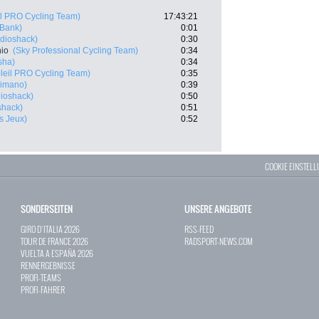
il PRO Cycling Team)
17:43:21
Bank)
0:01
dioshack)
0:30
nio
(Sky Professional Cycling Team)
0:34
sha)
0:34
leil PRO Cycling Team)
0:35
himano)
0:39
ioshack)
0:50
shack)
0:51
s Jeux)
0:52
COOKIE EINSTEL
SONDERSEITEN
UNSERE ANGEBOTE
GIRO D`ITALIA 2026
RSS-FEED
TOUR DE FRANCE 2026
RADSPORT-NEWS.COM
VUELTA A ESPAÑA 2026
RENNERGEBNISSE
PROFI-TEAMS
PROFI-FAHRER