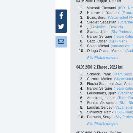
03.06.2010: 1. Etappe , 179.7 km
1.
Visconti, Giovanni
(ISD - Ner
2.
Hutarovich, Yauheni
(Franc
Facebook
3.
Bozic, Borut
(Vacansoleil P
4.
Siedler, Sebastian
(Vorarlbe
Twitter
5.
,
(Euskaltel - Euskadi)
6.
Stannard, Ian
(Sky Professi
7.
Ivanov, Serguei
(Team Katu
8.
Gatto, Oscar
(ISD - Neri)
Newsletter:
9.
Golas, Michal
(Vacansoleil
10.
Ortega Ocana, Manuel
(And
Alle Platzierungen
04.06.2010: 2. Etappe , 202.7 km
1.
Schleck, Frank
(Team Saxo 
2.
Carrara, Matteo
(Vacansole
3.
Flecha Giannoni, Juan Anto
4.
Ivanov, Serguei
(Team Katu
5.
Leukemans, Bjorn
(Vacanso
6.
Armstrong, Lance
(Team Ra
7.
Geniez, Alexandre
(Skil - S
8.
Lagutin, Sergey
(Vacansole
9.
Sinkewitz, Patrik
(ISD - Neri
10.
Pauwels, Serge
(Sky Profes
Alle Platzierungen