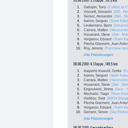
05.06.2010: 3. Etappe , 191.5 km
1.
Gallopin, Tony
(Cofidis, le 
2.
Visconti, Giovanni
(ISD - Ner
3.
Geniez, Alexandre
(Skil - S
4.
Ivanov, Serguei
(Team Katu
5.
Leukemans, Bjorn
(Vacanso
6.
Carrara, Matteo
(Vacansole
7.
Houanard, Steve
(Skil - Sh
8.
Vorganov, Eduard
(Team Ka
9.
Flecha Giannoni, Juan Anto
10.
Roy, Jeremy
(Francaise des
Alle Platzierungen
06.06.2010: 4. Etappe , 149.5 km
1.
Izaguirre Insausti, Gorka
(Eu
2.
Ivanov, Serguei
(Team Katu
3.
Carrara, Matteo
(Vacansole
4.
Houanard, Steve
(Skil - Sh
5.
Engoulvent, Jimmy
(Saur - 
6.
Machado, Tiago
(Team Rad
7.
Haddou, Said
(BBOX Bouyg
8.
Flecha Giannoni, Juan Anto
9.
Vorganov, Eduard
(Team Ka
10.
Gerrans, Simon
(Sky Profes
Alle Platzierungen
06.06.2010: Gesamtwertung