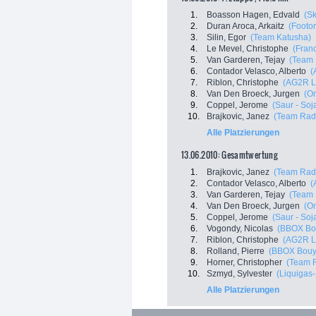
1.
Boasson Hagen, Edvald
(S
2.
Duran Aroca, Arkaitz
(Footo
3.
Silin, Egor
(Team Katusha)
4.
Le Mevel, Christophe
(Fran
5.
Van Garderen, Tejay
(Team 
6.
Contador Velasco, Alberto
(
7.
Riblon, Christophe
(AG2R L
8.
Van Den Broeck, Jurgen
(O
9.
Coppel, Jerome
(Saur - Soj
10.
Brajkovic, Janez
(Team Rad
Alle Platzierungen
13.06.2010: Gesamtwertung
1.
Brajkovic, Janez
(Team Rad
2.
Contador Velasco, Alberto
(
3.
Van Garderen, Tejay
(Team 
4.
Van Den Broeck, Jurgen
(O
5.
Coppel, Jerome
(Saur - Soj
6.
Vogondy, Nicolas
(BBOX Bo
7.
Riblon, Christophe
(AG2R L
8.
Rolland, Pierre
(BBOX Bouy
9.
Horner, Christopher
(Team 
10.
Szmyd, Sylvester
(Liquigas
Alle Platzierungen