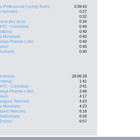
ky Professional Cycling Team)
3:39:43
n-Servetto)
0:27
0:32
caise des Jeux)
0:34
HTC - Columbia)
0:40
Astana)
0:40
a Mondiale)
0:40
mega Pharma-Lotto)
0:40
asun)
0:40
ioshack)
0:40
ioshack)
28:06:28
Astana)
1:41
HTC - Columbia)
2:41
mega Pharma-Lotto)
3:46
asun)
4:17
uygues Telecom)
4:23
a Mondiale)
4:23
gues Telecom)
6:16
Radioshack)
6:20
-Doimo)
6:57