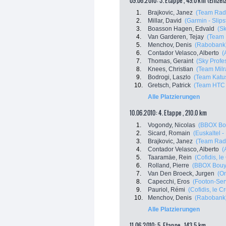
09.06.2010: 3. Etappe , 49.0 km (Einzel
1.
Brajkovic, Janez
(Team Rad
2.
Millar, David
(Garmin - Slip
3.
Boasson Hagen, Edvald
(S
4.
Van Garderen, Tejay
(Team 
5.
Menchov, Denis
(Rabobank
6.
Contador Velasco, Alberto
(
7.
Thomas, Geraint
(Sky Profe
8.
Knees, Christian
(Team Mil
9.
Bodrogi, Laszlo
(Team Katu
10.
Gretsch, Patrick
(Team HTC 
Alle Platzierungen
10.06.2010: 4. Etappe , 210.0 km
1.
Vogondy, Nicolas
(BBOX Bo
2.
Sicard, Romain
(Euskaltel -
3.
Brajkovic, Janez
(Team Rad
4.
Contador Velasco, Alberto
(
5.
Taaramäe, Rein
(Cofidis, le
6.
Rolland, Pierre
(BBOX Bouy
7.
Van Den Broeck, Jurgen
(O
8.
Capecchi, Eros
(Footon-Ser
9.
Pauriol, Rémi
(Cofidis, le C
10.
Menchov, Denis
(Rabobank
Alle Platzierungen
11.06.2010: 5. Etappe , 143.5 km