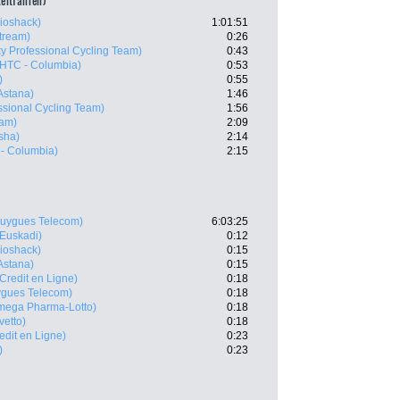
zeitfahren)
ioshack)
1:01:51
stream)
0:26
ky Professional Cycling Team)
0:43
HTC - Columbia)
0:53
)
0:55
Astana)
1:46
ssional Cycling Team)
1:56
ram)
2:09
sha)
2:14
- Columbia)
2:15
uygues Telecom)
6:03:25
 Euskadi)
0:12
ioshack)
0:15
Astana)
0:15
 Credit en Ligne)
0:18
gues Telecom)
0:18
mega Pharma-Lotto)
0:18
vetto)
0:18
redit en Ligne)
0:23
)
0:23