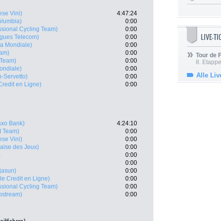
ese Vini)
4:47:24
olumbia)
0:00
ssional Cycling Team)
0:00
LIVE-T
gues Telecom)
0:00
a Mondiale)
0:00
ram)
0:00
Tour de
 Team)
0:00
8. Etappe
ondiale)
0:00
Alle Liv
n-Servetto)
0:00
 Credit en Ligne)
0:00
xo Bank)
4:24:10
t Team)
0:00
ese Vini)
0:00
aise des Jeux)
0:00
)
0:00
0:00
jasun)
0:00
 le Credit en Ligne)
0:00
ssional Cycling Team)
0:00
ipstream)
0:00