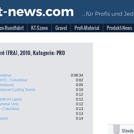
en-Rundfahrt
KT-Szene
Gravel
Profi-Material
Produkt-News
ré (FRA), 2010, Kategorie: PRO
Astana)
0:08:34
HTC - Columbia)
0:02
ioshack)
0:05
ssional Cycling Team)
0:10
0:12
redit en Ligne)
0:12
arnese Vini)
0:12
- Columbia)
0:13
0:13
asun)
0:14
Steady