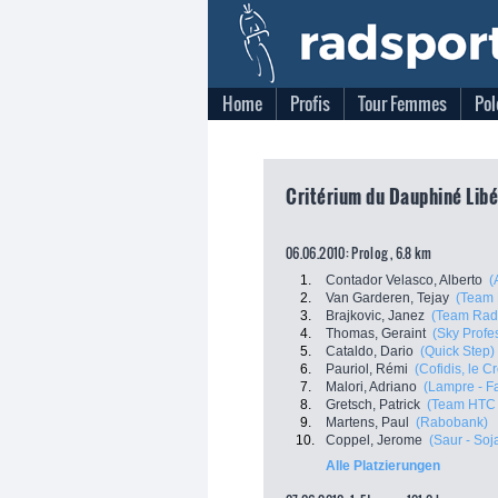
Home
Profis
Tour Femmes
Pol
Critérium du Dauphiné Libé
06.06.2010: Prolog , 6.8 km
1.
Contador Velasco, Alberto
(
2.
Van Garderen, Tejay
(Team 
3.
Brajkovic, Janez
(Team Rad
4.
Thomas, Geraint
(Sky Profe
5.
Cataldo, Dario
(Quick Step)
6.
Pauriol, Rémi
(Cofidis, le C
7.
Malori, Adriano
(Lampre - F
8.
Gretsch, Patrick
(Team HTC 
9.
Martens, Paul
(Rabobank)
10.
Coppel, Jerome
(Saur - Soj
Alle Platzierungen