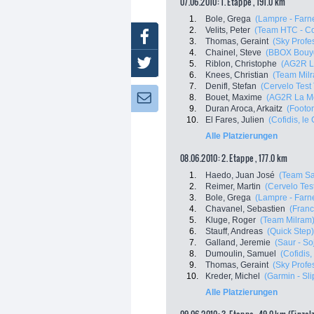
07.06.2010: 1. Etappe , 191.0 km
1.
Bole, Grega
(Lampre - Farn
2.
Velits, Peter
(Team HTC - C
Facebook
3.
Thomas, Geraint
(Sky Profe
4.
Chainel, Steve
(BBOX Bouy
Twitter
5.
Riblon, Christophe
(AG2R L
6.
Knees, Christian
(Team Mil
7.
Denifl, Stefan
(Cervelo Test
8.
Bouet, Maxime
(AG2R La M
Newsletter:
9.
Duran Aroca, Arkaitz
(Footo
10.
El Fares, Julien
(Cofidis, le
Alle Platzierungen
08.06.2010: 2. Etappe , 177.0 km
1.
Haedo, Juan José
(Team Sa
2.
Reimer, Martin
(Cervelo Tes
3.
Bole, Grega
(Lampre - Farn
4.
Chavanel, Sebastien
(Franc
5.
Kluge, Roger
(Team Milram
6.
Stauff, Andreas
(Quick Step)
7.
Galland, Jeremie
(Saur - So
8.
Dumoulin, Samuel
(Cofidis,
9.
Thomas, Geraint
(Sky Profe
10.
Kreder, Michel
(Garmin - Sl
Alle Platzierungen