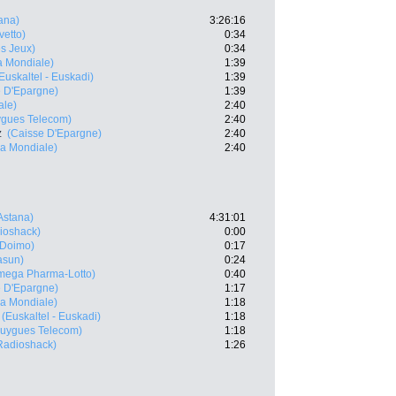
ana)
3:26:16
vetto)
0:34
es Jeux)
0:34
 Mondiale)
1:39
Euskaltel - Euskadi)
1:39
e D'Epargne)
1:39
ale)
2:40
gues Telecom)
2:40
z
(Caisse D'Epargne)
2:40
a Mondiale)
2:40
Astana)
4:31:01
ioshack)
0:00
-Doimo)
0:17
asun)
0:24
mega Pharma-Lotto)
0:40
e D'Epargne)
1:17
a Mondiale)
1:18
(Euskaltel - Euskadi)
1:18
uygues Telecom)
1:18
Radioshack)
1:26