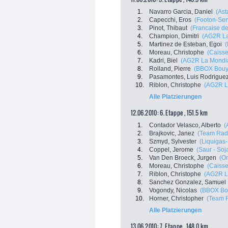
1.
Navarro Garcia, Daniel
(Ast
2.
Capecchi, Eros
(Footon-Ser
3.
Pinot, Thibaut
(Francaise d
4.
Champion, Dimitri
(AG2R La
5.
Martinez de Esteban, Egoi
(
6.
Moreau, Christophe
(Caiss
7.
Kadri, Biel
(AG2R La Mondi
8.
Rolland, Pierre
(BBOX Bouy
9.
Pasamontes, Luis Rodrigue
10.
Riblon, Christophe
(AG2R L
Alle Platzierungen
12.06.2010: 6. Etappe , 151.5 km
1.
Contador Velasco, Alberto
(
2.
Brajkovic, Janez
(Team Rad
3.
Szmyd, Sylvester
(Liquigas
4.
Coppel, Jerome
(Saur - Soj
5.
Van Den Broeck, Jurgen
(O
6.
Moreau, Christophe
(Caiss
7.
Riblon, Christophe
(AG2R L
8.
Sanchez Gonzalez, Samuel
9.
Vogondy, Nicolas
(BBOX Bo
10.
Horner, Christopher
(Team 
Alle Platzierungen
13.06.2010: 7. Etappe , 148.0 km