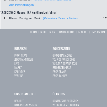
Alle Platzierungen
12.06.2010: 3. Etappe , 18.4 km (Einzelzeitfahren)
1.
Blanco Rodriguez, David
(Palmeiras Resort - Tavira)
0:2
COOKIE EINSTELLUNGEN
|
DATENSCHUTZ
|
KONTAKT
|
IMPRESSUM
RUBRIKEN
SONDERSEITEN
PROFI-NEWS
GIRO D`ITALIA 2026
JEDERMANN-NEWS
TOUR DE FRANCE 2026
LIVE
VUELTA A ESPAÑA 2026
MARKT
RENNERGEBNISSE
KALENDER
PROFI-TEAMS
VEREINE
PROFI-FAHRER
UNSERE ANGEBOTE
ÜBER UNS
RSS-FEED
KONTAKT ZUR REDAKTION
RADSPORT-NEWS.COM
WERBUNG & MEDIADATEN