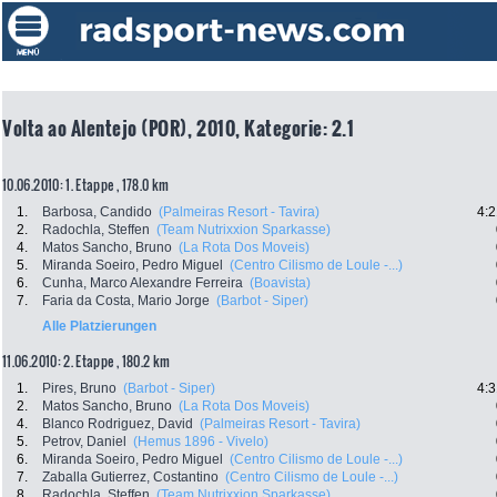
Volta ao Alentejo (POR), 2010, Kategorie: 2.1
10.06.2010: 1. Etappe , 178.0 km
1.
Barbosa, Candido
(Palmeiras Resort - Tavira)
4:2
2.
Radochla, Steffen
(Team Nutrixxion Sparkasse)
4.
Matos Sancho, Bruno
(La Rota Dos Moveis)
5.
Miranda Soeiro, Pedro Miguel
(Centro Cilismo de Loule -...)
6.
Cunha, Marco Alexandre Ferreira
(Boavista)
7.
Faria da Costa, Mario Jorge
(Barbot - Siper)
Alle Platzierungen
11.06.2010: 2. Etappe , 180.2 km
1.
Pires, Bruno
(Barbot - Siper)
4:3
2.
Matos Sancho, Bruno
(La Rota Dos Moveis)
4.
Blanco Rodriguez, David
(Palmeiras Resort - Tavira)
5.
Petrov, Daniel
(Hemus 1896 - Vivelo)
6.
Miranda Soeiro, Pedro Miguel
(Centro Cilismo de Loule -...)
7.
Zaballa Gutierrez, Costantino
(Centro Cilismo de Loule -...)
8.
Radochla, Steffen
(Team Nutrixxion Sparkasse)