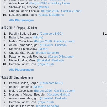
6.
Anton, Manuel
(Burgos 2016 - Castilla y Leon)
7.
Szczawinski, Krzyszof
(Miche)
8.
Orengo Lopez, Pascual
(Burgos 2016 - Castilla y Leon)
10.
Lastras Garcia, Pablo
(Caisse D'Epargne)
Alle Platzierungen
18.07.2010: 3. Etappe , 132.0 km
1.
Pardilla Bellon, Sergio
(Carmiooro NGC)
3:1
2.
Baliani, Fortunato
(Miche)
3.
Melero Coco, Ivan
(Burgos 2016 - Castilla y Leon)
4.
Anton Hernandez, Igor
(Euskaltel - Euskadi)
5.
Niemiec, Przemyslaw
(Miche)
7.
Cheula, Gian Paolo
(Footon-Servetto)
8.
Pasamontes, Luis Rodriguez
(Caisse D'Epargne)
9.
Nieve Ituralde, Mikel
(Euskaltel - Euskadi)
10.
Herrada Lopez, José
(Caja Rural)
Alle Platzierungen
18.07.2010: Gesamtwertung
1.
Pardilla Bellon, Sergio
(Carmiooro NGC)
5:1
2.
Baliani, Fortunato
(Miche)
3.
Melero Coco, Ivan
(Burgos 2016 - Castilla y Leon)
5.
Mosquera Miguez, Ezequiel
(Xacobeo Galicia)
6.
Anton Hernandez, Igor
(Euskaltel - Euskadi)
7.
Herrada Lopez, José
(Caja Rural)
8.
Cheula, Gian Paolo
(Footon-Servetto)