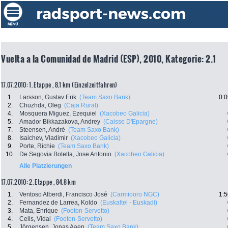
Vuelta a la Comunidad de Madrid (ESP), 2010, Kategorie: 2.1
17.07.2010: 1. Etappe , 8.1 km (Einzelzeitfahren)
1.
Larsson, Gustav Erik
(Team Saxo Bank)
0:0
2.
Chuzhda, Oleg
(Caja Rural)
4.
Mosquera Miguez, Ezequiel
(Xacobeo Galicia)
5.
Amador Bikkazakova, Andrey
(Caisse D'Epargne)
7.
Steensen, André
(Team Saxo Bank)
8.
Isaichev, Vladimir
(Xacobeo Galicia)
9.
Porte, Richie
(Team Saxo Bank)
10.
De Segovia Botella, Jose Antonio
(Xacobeo Galicia)
Alle Platzierungen
17.07.2010: 2. Etappe , 84.8 km
1.
Ventoso Alberdi, Francisco José
(Carmiooro NGC)
1:5
2.
Fernandez de Larrea, Koldo
(Euskaltel - Euskadi)
3.
Mata, Enrique
(Footon-Servetto)
4.
Celis, Vidal
(Footon-Servetto)
5.
Jörgensen, Jonas Aaen
(Team Saxo Bank)