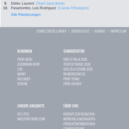
9.
Didier, Laurent
(Team Saxo Bank)
10.
Pasamontes, Luis Rodriguez
(Caisse D'Epargne)
Alle Platzierungen
COOKIE EINSTELLUNGEN
|
DATENSCHUTZ
|
KONTAKT
|
IMPRESSUM
RUBRIKEN
SONDERSEITEN
PROFI-NEWS
GIRO D`ITALIA 2026
JEDERMANN-NEWS
TOUR DE FRANCE 2026
LIVE
VUELTA A ESPAÑA 2026
MARKT
RENNERGEBNISSE
KALENDER
PROFI-TEAMS
VEREINE
PROFI-FAHRER
UNSERE ANGEBOTE
ÜBER UNS
RSS-FEED
KONTAKT ZUR REDAKTION
RADSPORT-NEWS.COM
WERBUNG & MEDIADATEN
PRODUKTINFORMATIONEN
ETHIKRICHTLINIE