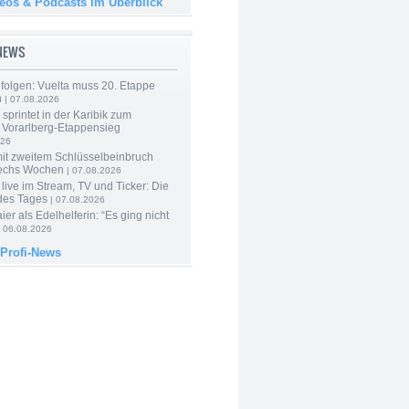
deos & Podcasts im Überblick
-NEWS
folgen: Vuelta muss 20. Etappe
n
| 07.08.2026
 sprintet in der Karibik zum
 Vorarlberg-Etappensieg
026
mit zweitem Schlüsselbeinbruch
echs Wochen
| 07.08.2026
live im Stream, TV und Ticker: Die
des Tages
| 07.08.2026
er als Edelhelferin: “Es ging nicht
 06.08.2026
 Profi-News