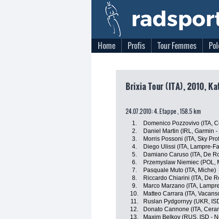
Home
Profis
Tour Femmes
Pol
Brixia Tour (ITA), 2010, Ka
24.07.2010: 4. Etappe , 158.5 km
1.
Domenico Pozzovivo (ITA, C
2.
Daniel Martin (IRL, Garmin - 
3.
Morris Possoni (ITA, Sky Pr
4.
Diego Ulissi (ITA, Lampre-Fa
5.
Damiano Caruso (ITA, De Ros
6.
Przemyslaw Niemiec (POL, 
7.
Pasquale Muto (ITA, Miche)
8.
Riccardo Chiarini (ITA, De Ro
9.
Marco Marzano (ITA, Lampre
10.
Matteo Carrara (ITA, Vacans
11.
Ruslan Pydgornyy (UKR, ISD
12.
Donato Cannone (ITA, Ceram
13.
Maxim Belkov (RUS, ISD - Ne