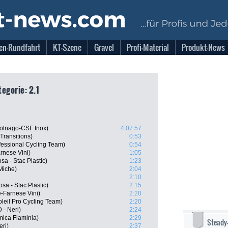
en-Rundfahrt
KT-Szene
Gravel
Profi-Material
Produkt-News
tegorie: 2.1
olnago-CSF Inox)
4:07:57
Transitions)
0:53
ofessional Cycling Team)
0:54
rnese Vini)
1:05
a - Stac Plastic)
1:23
Miche)
2:04
2:10
sa - Stac Plastic)
2:15
-Farnese Vini)
2:20
oleil Pro Cycling Team)
2:20
 - Neri)
2:24
ica Flaminia)
2:29
Steady
ri)
2:37