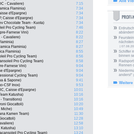
Alle Vi
DC - Cavaliere)
7:15
amica Flaminia)
7:34
isse d'Epargne)
7:34
PROFI
P, Caisse d'Epargne)
7:34
lev Chocolate Team - Kuota)
7:34
eil Pro Cycling Team)
7:46
Erdrutsch
mpre-Farnese Vini)
8:22
abänder
 - Cavaliere)
8:22
Feurstein
Flaminia)
8:27
nächsten
ramica Flaminia)
8:27
| 07.08.2
ica Flaminia)
8:55
Schiffer 
binnen s
leil Pro Cycling Team)
8:56
ansoleil Pro Cycling Team)
8:58
Radsport 
Rennen 
re-Farnese Vini)
9:04
se d'Epargne)
9:04
Niedermai
anders!“
essional Cycling Team)
9:04
|
qua & Sapone)
9:41
Weitere
go-CSF Inox)
9:53
C, Caisse d'Epargne)
10:01
 Team Katusha)
10:16
 Transitions)
10:16
oni Giocattoli)
10:20
 Miche)
10:49
iana Kamen Team)
11:30
iocattoli)
12:28
avaliere)
12:58
 Katusha)
13:10
cansoleil Pro Cycling Team)
13:24