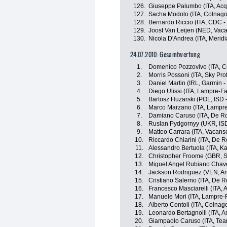
126.
Giuseppe Palumbo (ITA, Ac
127.
Sacha Modolo (ITA, Colnago
128.
Bernardo Riccio (ITA, CDC -
129.
Joost Van Leijen (NED, Vaca
130.
Nicola D'Andrea (ITA, Meri
24.07.2010: Gesamtwertung
1.
Domenico Pozzovivo (ITA, C
2.
Morris Possoni (ITA, Sky Pr
3.
Daniel Martin (IRL, Garmin - 
4.
Diego Ulissi (ITA, Lampre-Fa
5.
Bartosz Huzarski (POL, ISD -
6.
Marco Marzano (ITA, Lampre
7.
Damiano Caruso (ITA, De Ros
8.
Ruslan Pydgornyy (UKR, ISD
9.
Matteo Carrara (ITA, Vacans
10.
Riccardo Chiarini (ITA, De Ro
11.
Alessandro Bertuola (ITA, K
12.
Christopher Froome (GBR, S
13.
Miguel Angel Rubiano Chav
14.
Jackson Rodriguez (VEN, And
15.
Cristiano Salerno (ITA, De Ro
16.
Francesco Masciarelli (ITA,
17.
Manuele Mori (ITA, Lampre-
18.
Alberto Contoli (ITA, Colna
19.
Leonardo Bertagnolli (ITA, An
20.
Giampaolo Caruso (ITA, Te