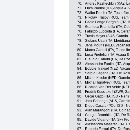
70.
Andrey Kashechkin (KAZ, La
71.
Luca Paolini (ITA, Acqua & 
72.
Walter Proch (ITA, Tecnofil
73.
Nikolay Trusov (RUS, Team 
74.
Paolo Longo Borghini (ITA, I
75.
Gianluca Brambilla (ITA, Co
76.
Fabrizio Lucciola (ITA, Cera
77.
Travis Meyer (AUS, Garmin -
78.
Stefano Usai (ITA, Meridia
79.
Jens Mouris (NED, Vacansol
80.
Marco Carletti (ITA, Tecnof
81.
Luca Pierfelici (ITA, Acqua 
82.
Claudio Corioni (ITA, De Ros
83.
Alessandro Fantini (ITA, Ac
84.
Bobbie Traksel (NED, Vacans
85.
Sergio Lagana (ITA, De Rosa 
86.
Michel Kreder (NED, Garmin 
87.
Mikhail Ignatyev (RUS, Tea
88.
Ricardo Van Der Velde (NED,
89.
Fredrik Kessiakoff (SWE, Gar
90.
Oscar Gatto (ITA, ISD - Neri)
91.
Jack Bobridge (AUS, Garmin 
92.
Diego Caccia (POL, ISD - Ne
93.
Alan Marangoni (ITA, Colna
94.
Giorgio Brambilla (ITA, De Ro
95.
Davide Vigano (ITA, Sky Pro
96.
Alessandro Maserati (ITA, C
97.
Roberto Ferrari (ITA, De Rosa