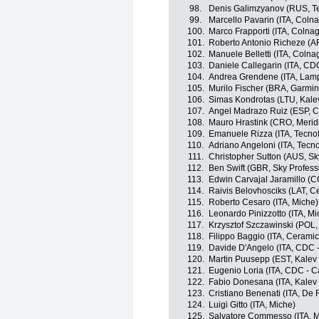
98.
Denis Galimzyanov (RUS, T
99.
Marcello Pavarin (ITA, Coln
100.
Marco Frapporti (ITA, Colna
101.
Roberto Antonio Richeze (A
102.
Manuele Belletti (ITA, Coln
103.
Daniele Callegarin (ITA, CD
104.
Andrea Grendene (ITA, Lamp
105.
Murilo Fischer (BRA, Garmin 
106.
Simas Kondrotas (LTU, Kale
107.
Angel Madrazo Ruiz (ESP, C
108.
Mauro Hrastink (CRO, Meri
109.
Emanuele Rizza (ITA, Tecno
110.
Adriano Angeloni (ITA, Tecn
111.
Christopher Sutton (AUS, Sk
112.
Ben Swift (GBR, Sky Profess
113.
Edwin Carvajal Jaramillo (C
114.
Raivis Belovhosciks (LAT, C
115.
Roberto Cesaro (ITA, Miche)
116.
Leonardo Pinizzotto (ITA, Mi
117.
Krzysztof Szczawinski (POL,
118.
Filippo Baggio (ITA, Cerami
119.
Davide D'Angelo (ITA, CDC -
120.
Martin Puusepp (EST, Kalev
121.
Eugenio Loria (ITA, CDC - C
122.
Fabio Donesana (ITA, Kalev
123.
Cristiano Benenati (ITA, De R
124.
Luigi Gitto (ITA, Miche)
125.
Salvatore Commesso (ITA, 