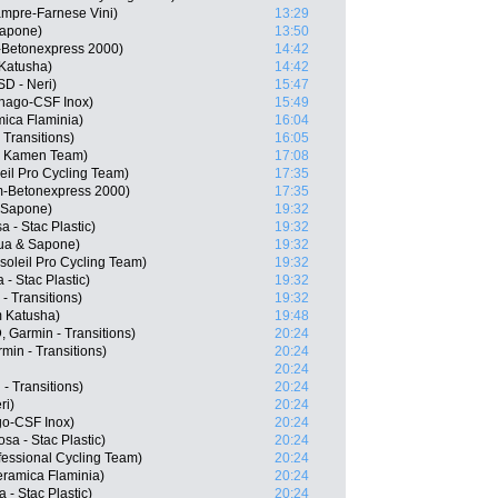
mpre-Farnese Vini)
13:29
Sapone)
13:50
m-Betonexpress 2000)
14:42
Katusha)
14:42
SD - Neri)
15:47
lnago-CSF Inox)
15:49
mica Flaminia)
16:04
 Transitions)
16:05
na Kamen Team)
17:08
eil Pro Cycling Team)
17:35
ilm-Betonexpress 2000)
17:35
& Sapone)
19:32
a - Stac Plastic)
19:32
qua & Sapone)
19:32
oleil Pro Cycling Team)
19:32
- Stac Plastic)
19:32
- Transitions)
19:32
m Katusha)
19:48
 Garmin - Transitions)
20:24
min - Transitions)
20:24
20:24
- Transitions)
20:24
ri)
20:24
go-CSF Inox)
20:24
sa - Stac Plastic)
20:24
fessional Cycling Team)
20:24
eramica Flaminia)
20:24
 - Stac Plastic)
20:24