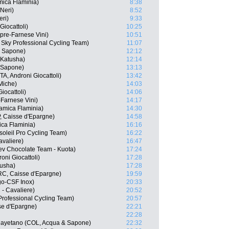
ica Flaminia)
8:38
 Neri)
8:52
ri)
9:33
iocattoli)
10:25
mpre-Farnese Vini)
10:51
 Sky Professional Cycling Team)
11:07
& Sapone)
12:12
 Katusha)
12:14
 Sapone)
13:13
A, Androni Giocattoli)
13:42
Miche)
14:03
iocattoli)
14:06
-Farnese Vini)
14:17
amica Flaminia)
14:30
 Caisse d'Epargne)
14:58
ica Flaminia)
16:16
oleil Pro Cycling Team)
16:22
avaliere)
16:47
lev Chocolate Team - Kuota)
17:24
oni Giocattoli)
17:28
tusha)
17:28
C, Caisse d'Epargne)
19:59
go-CSF Inox)
20:33
 - Cavaliere)
20:52
rofessional Cycling Team)
20:57
se d'Epargne)
22:21
22:28
Cayetano (COL, Acqua & Sapone)
22:32