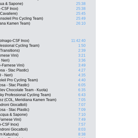
qua & Sapone)
25:38
-CSF Inox)
25:38
 Cavaliere)
25:45
nsoleil Pro Cycling Team)
25:49
diana Kamen Team)
26:10
olnago-CSF Inox)
11:42:40
ofessional Cycling Team)
1:50
Transitions)
2:39
rnese Vini)
3:21
 Neri)
3:36
-Farnese Vini)
3:49
a - Stac Plastic)
4:27
 - Neri)
4:35
oleil Pro Cycling Team)
4:40
sa - Stac Plastic)
6:05
alev Chocolate Team - Kuota)
6:35
ky Professional Cycling Team)
6:43
ez (COL, Meridiana Kamen Team)
7:05
roni Giocattoli)
7:07
sa - Stac Plastic)
7:09
 Acqua & Sapone)
7:10
Farnese Vini)
7:49
go-CSF Inox)
7:57
droni Giocattoli)
8:03
am Katusha)
8:38