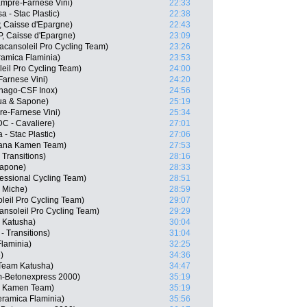
mpre-Farnese Vini)
22:33
 - Stac Plastic)
22:38
, Caisse d'Epargne)
22:43
P, Caisse d'Epargne)
23:09
cansoleil Pro Cycling Team)
23:26
ramica Flaminia)
23:53
eil Pro Cycling Team)
24:00
Farnese Vini)
24:20
lnago-CSF Inox)
24:56
qua & Sapone)
25:19
re-Farnese Vini)
25:34
DC - Cavaliere)
27:01
- Stac Plastic)
27:06
iana Kamen Team)
27:53
 Transitions)
28:16
Sapone)
28:33
essional Cycling Team)
28:51
 Miche)
28:59
leil Pro Cycling Team)
29:07
ansoleil Pro Cycling Team)
29:29
 Katusha)
30:04
 Transitions)
31:04
Flaminia)
32:25
)
34:36
 Team Katusha)
34:47
ilm-Betonexpress 2000)
35:19
na Kamen Team)
35:19
eramica Flaminia)
35:56