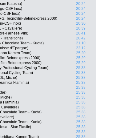
eam Katusha)
20:24
ago-CSF Inox)
20:24
go-CSF Inox)
20:24
RG, Tecnofilm-Betonexpress 2000)
20:24
ago-CSF Inox)
20:30
C - Cavaliere)
20:39
re-Farnese Vini)
20:41
- Transitions)
20:42
v Chocolate Team - Kuota)
21:10
aisse d'Epargne)
22:12
diana Kamen Team)
25:20
film-Betonexpress 2000)
25:29
ofilm-Betonexpress 2000)
25:29
y Professional Cycling Team)
25:38
ional Cycling Team)
25:38
OL, Miche)
25:38
eramica Flaminia)
25:38
25:38
che)
25:38
 Miche)
25:38
ca Flaminia)
25:38
 Cavaliere)
25:38
 Chocolate Team - Kuota)
25:38
avaliere)
25:38
 Chocolate Team - Kuota)
25:38
osa - Stac Plastic)
25:38
25:38
Meridiana Kamen Team)
25:38