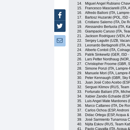
14.
Miguel Angel Rubiano Chav
15.
Francesco Masciarelli (ITA,
16.
Alfredo Balloni (ITA, Lampre
Facebook
17.
Bartosz Huzarski (POL, ISD -
18.
Cristiano Salerno (ITA, De Ro
Twitter
19.
Alessandro Bertuola (ITA, K
20.
Giampaolo Caruso (ITA, Te
21.
Jackson Rodriguez (VEN, And
Newsletter:
22.
Sergey Lagutin (UZB, Vacans
23.
Leonardo Bertagnolli (ITA, An
24.
Alberto Contoli (ITA, Colna
25.
Patrik Sinkewitz (GER, ISD -
26.
Lars Petter Nordhaug (NOR,
27.
Christopher Froome (GBR, S
28.
Simone Ponzi (ITA, Lampre-
29.
Manuele Mori (ITA, Lampre-
30.
Peter Kennaugh (GBR, Sky P
31.
Juan Josè Cobo Acebo (ESP,
32.
Serguei Klimov (RUS, Team
33.
Fortunato Baliani (ITA, Miche
34.
Xabier Zandio Echaide (ESP
35.
Luis Angel Mate Mardones (IT
36.
Marco Cattaneo (ITA, De Rosa
37.
Carlos Ochoa (ESP, Androni G
38.
Didac Ortega (ESP, Acqua &
39.
José Sarmiento Tunarrosa 
40.
Nijita Eskov (RUS, Team Ka
41.
Paolo Ciavatta (ITA, Acqua 