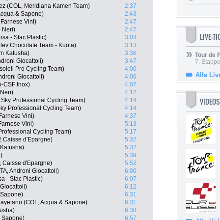
ez (COL, Meridiana Kamen Team)
2:37
 Acqua & Sapone)
2:43
-Farnese Vini)
2:47
 Neri)
2:47
LIVE-T
sa - Stac Plastic)
3:03
alev Chocolate Team - Kuota)
3:13
am Katusha)
3:36
Tour de
roni Giocattoli)
3:47
7. Etappe
oleil Pro Cycling Team)
4:00
Alle Liv
droni Giocattoli)
4:06
go-CSF Inox)
4:07
 Neri)
4:12
VIDEOS
 Sky Professional Cycling Team)
4:14
ky Professional Cycling Team)
4:14
Farnese Vini)
4:37
Farnese Vini)
5:13
rofessional Cycling Team)
5:17
 Caisse d'Epargne)
5:32
 Katusha)
5:32
)
5:39
, Caisse d'Epargne)
5:52
A, Androni Giocattoli)
6:00
 - Stac Plastic)
6:07
iocattoli)
6:12
 Sapone)
6:31
Cayetano (COL, Acqua & Sapone)
6:31
tusha)
6:38
& Sapone)
6:57