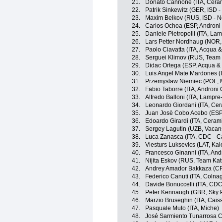
21.
Donato Cannone (ITA, Ceram
22.
Patrik Sinkewitz (GER, ISD -
23.
Maxim Belkov (RUS, ISD - Ne
24.
Carlos Ochoa (ESP, Androni G
25.
Daniele Pietropolli (ITA, La
26.
Lars Petter Nordhaug (NOR,
27.
Paolo Ciavatta (ITA, Acqua 
28.
Serguei Klimov (RUS, Team
29.
Didac Ortega (ESP, Acqua &
30.
Luis Angel Mate Mardones (IT
31.
Przemyslaw Niemiec (POL, 
32.
Fabio Taborre (ITA, Androni G
33.
Alfredo Balloni (ITA, Lampre
34.
Leonardo Giordani (ITA, Cer
35.
Juan Josè Cobo Acebo (ESP,
36.
Edoardo Girardi (ITA, Ceram
37.
Sergey Lagutin (UZB, Vacans
38.
Luca Zanasca (ITA, CDC - C
39.
Viesturs Luksevics (LAT, Ka
40.
Francesco Ginanni (ITA, Andr
41.
Nijita Eskov (RUS, Team Ka
42.
Andrey Amador Bakkaza (CR
43.
Federico Canuti (ITA, Colna
44.
Davide Bonuccelli (ITA, CDC
45.
Peter Kennaugh (GBR, Sky P
46.
Marzio Bruseghin (ITA, Cais
47.
Pasquale Muto (ITA, Miche)
48.
José Sarmiento Tunarrosa 