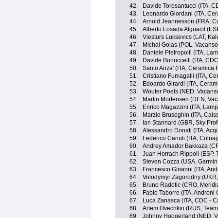
42.
Davide Torosantucci (ITA, C
43.
Leonardo Giordani (ITA, Cer
44.
Arnold Jeannesson (FRA, Ca
45.
Alberto Losada Alguacil (ES
46.
Viesturs Luksevics (LAT, Ka
47.
Michal Golas (POL, Vacansol
48.
Daniele Pietropolli (ITA, La
49.
Davide Bonuccelli (ITA, CDC
50.
Santo Anza' (ITA, Ceramica 
51.
Cristiano Fumagalli (ITA, Ce
52.
Edoardo Girardi (ITA, Ceram
53.
Wouter Poels (NED, Vacanso
54.
Martin Mortensen (DEN, Vac
55.
Enrico Magazzini (ITA, Lamp
56.
Marzio Bruseghin (ITA, Cais
57.
Ian Stannard (GBR, Sky Prof
58.
Alessandro Donati (ITA, Ac
59.
Federico Canuti (ITA, Colna
60.
Andrey Amador Bakkaza (CR
61.
Juan Horrach Rippoll (ESP,
62.
Steven Cozza (USA, Garmin -
63.
Francesco Ginanni (ITA, Andr
64.
Volodymyr Zagorodny (UKR,
65.
Bruno Radotic (CRO, Merid
66.
Fabio Taborre (ITA, Androni G
67.
Luca Zanasca (ITA, CDC - C
68.
Artem Ovechkin (RUS, Team
69.
Johnny Hoogerland (NED, Va