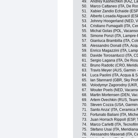
49.
Andrey Kashechkin (KAZ, La
50.
Marco Cattaneo (ITA, De Rosa
51.
Xabier Zandio Echaide (ESP
52.
Alberto Losada Alguacil (ES
53.
Johnny Hoogerland (NED, Va
54.
Cristiano Fumagalli (ITA, Ce
55.
Michal Golas (POL, Vacansol
56.
Simone Ponzi (ITA, Lampre-
57.
Gianluca Brambilla (ITA, Co
58.
Alessandro Donati (ITA, Ac
59.
Enrico Magazzini (ITA, Lamp
60.
Davide Torosantucci (ITA, C
61.
Sergio Lagana (ITA, De Rosa 
62.
Bruno Radotic (CRO, Merid
63.
Travis Meyer (AUS, Garmin -
64.
Luca Paolini (ITA, Acqua & 
65.
Ian Stannard (GBR, Sky Prof
66.
Volodymyr Zagorodny (UKR,
67.
Wouter Poels (NED, Vacanso
68.
Martin Mortensen (DEN, Vac
69.
Artem Ovechkin (RUS, Team
70.
Steven Cozza (USA, Garmin -
71.
Santo Anza' (ITA, Ceramica 
72.
Fortunato Baliani (ITA, Miche
73.
Juan Horrach Rippoll (ESP,
74.
Marco Carletti (ITA, Tecnof
75.
Stefano Usai (ITA, Meridia
76.
Alessandro Maserati (ITA, C