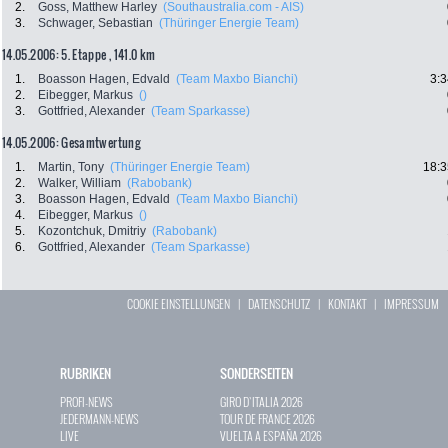
2.
Goss, Matthew Harley
(Southaustralia.com - AIS)
3.
Schwager, Sebastian
(Thüringer Energie Team)
14.05.2006: 5. Etappe , 141.0 km
1.
Boasson Hagen, Edvald
(Team Maxbo Bianchi)
3:3
2.
Eibegger, Markus
()
3.
Gottfried, Alexander
(Team Sparkasse)
14.05.2006: Gesamtwertung
1.
Martin, Tony
(Thüringer Energie Team)
18:3
2.
Walker, William
(Rabobank)
3.
Boasson Hagen, Edvald
(Team Maxbo Bianchi)
4.
Eibegger, Markus
()
5.
Kozontchuk, Dmitriy
(Rabobank)
6.
Gottfried, Alexander
(Team Sparkasse)
COOKIE EINSTELLUNGEN
|
DATENSCHUTZ
|
KONTAKT
|
IMPRESSUM
RUBRIKEN
SONDERSEITEN
PROFI-NEWS
GIRO D`ITALIA 2026
JEDERMANN-NEWS
TOUR DE FRANCE 2026
LIVE
VUELTA A ESPAÑA 2026