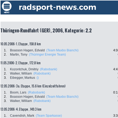
Thüringen-Rundfahrt (GER), 2006, Kategorie: 2.2
10.05.2006: 1. Etappe , 158.8 km
1.
Boasson Hagen, Edvald
(Team Maxbo Bianchi)
4:0
2.
Martin, Tony
(Thüringer Energie Team)
11.05.2006: 2. Etappe , 172.8 km
1.
Kozontchuk, Dmitriy
(Rabobank)
4:4
2.
Walker, William
(Rabobank)
3.
Eibegger, Markus
()
12.05.2006: 3a. Etappe , 15.6 km (Einzelzeitfahren)
1.
Boom, Lars
(Rabobank)
0:1
2.
Boasson Hagen, Edvald
(Team Maxbo Bianchi)
3.
Walker, William
(Rabobank)
13.05.2006: 4. Etappe , 149.3 km
1.
Cavendish, Mark
(Team Sparkasse)
3:3