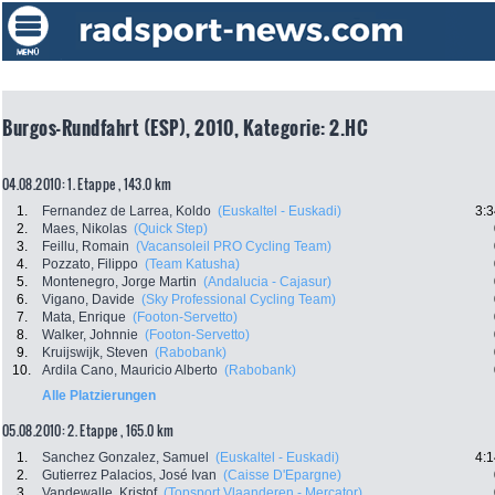
Burgos-Rundfahrt (ESP), 2010, Kategorie: 2.HC
04.08.2010: 1. Etappe , 143.0 km
1.
Fernandez de Larrea, Koldo
(Euskaltel - Euskadi)
3:3
2.
Maes, Nikolas
(Quick Step)
3.
Feillu, Romain
(Vacansoleil PRO Cycling Team)
4.
Pozzato, Filippo
(Team Katusha)
5.
Montenegro, Jorge Martin
(Andalucia - Cajasur)
6.
Vigano, Davide
(Sky Professional Cycling Team)
7.
Mata, Enrique
(Footon-Servetto)
8.
Walker, Johnnie
(Footon-Servetto)
9.
Kruijswijk, Steven
(Rabobank)
10.
Ardila Cano, Mauricio Alberto
(Rabobank)
Alle Platzierungen
05.08.2010: 2. Etappe , 165.0 km
1.
Sanchez Gonzalez, Samuel
(Euskaltel - Euskadi)
4:1
2.
Gutierrez Palacios, José Ivan
(Caisse D'Epargne)
3.
Vandewalle, Kristof
(Topsport Vlaanderen - Mercator)