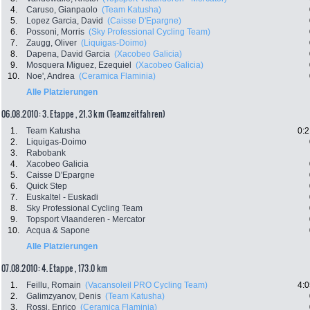
4.
Caruso, Gianpaolo
(Team Katusha)
5.
Lopez Garcia, David
(Caisse D'Epargne)
6.
Possoni, Morris
(Sky Professional Cycling Team)
7.
Zaugg, Oliver
(Liquigas-Doimo)
8.
Dapena, David Garcia
(Xacobeo Galicia)
9.
Mosquera Miguez, Ezequiel
(Xacobeo Galicia)
10.
Noe', Andrea
(Ceramica Flaminia)
Alle Platzierungen
06.08.2010: 3. Etappe , 21.3 km (Teamzeitfahren)
1.
Team Katusha
0:2
2.
Liquigas-Doimo
3.
Rabobank
4.
Xacobeo Galicia
5.
Caisse D'Epargne
6.
Quick Step
7.
Euskaltel - Euskadi
8.
Sky Professional Cycling Team
9.
Topsport Vlaanderen - Mercator
10.
Acqua & Sapone
Alle Platzierungen
07.08.2010: 4. Etappe , 173.0 km
1.
Feillu, Romain
(Vacansoleil PRO Cycling Team)
4:0
2.
Galimzyanov, Denis
(Team Katusha)
3.
Rossi, Enrico
(Ceramica Flaminia)