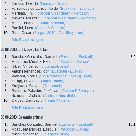
4.
Cimolai, Davide
(Liquigas-Doimo)
5.
Fernandez de Larrea, Koldo
(Euskaltel - Euskadi)
6.
Mertens, Tim
(Topsport Vlaanderen - Mercator)
7.
Neyens, Maarten
(Topsport Vlaanderen - Mercator)
8.
Mata, Enrique
(Footon-Servetto)
9.
Paolini, Luca
(Acqua & Sapone)
10.
Grau, Oscar
(Burgos 2016 - Castilla y Leon)
Alle Platzierungen
08.08.2010: 5. Etappe , 155.0 km
1.
Sanchez Gonzalez, Samuel
(Euskaltel - Euskadi)
3:5
2.
Mosquera Miguez, Ezequiel
(Xacobeo Galicia)
3.
Nibali, Vincenzo
(Liquigas-Doimo)
4.
Anton Hernandez, Igor
(Euskaltel - Euskadi)
5.
Possoni, Morris
(Sky Professional Cycling Team)
6.
Zaugg, Oliver
(Liquigas-Doimo)
7.
Kruijswijk, Steven
(Rabobank)
8.
Gutierrez Palacios, José Ivan
(Caisse D'Epargne)
9.
Scarponi, Michele
(Androni Giocattoli)
10.
Caruso, Gianpaolo
(Team Katusha)
Alle Platzierungen
08.08.2010: Gesamtwertung
1.
Sanchez Gonzalez, Samuel
(Euskaltel - Euskadi)
16:1
2.
Mosquera Miguez, Ezequiel
(Xacobeo Galicia)
3.
Nibali, Vincenzo
(Liquigas-Doimo)