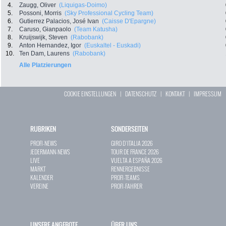
4.
Zaugg, Oliver
(Liquigas-Doimo)
5.
Possoni, Morris
(Sky Professional Cycling Team)
6.
Gutierrez Palacios, José Ivan
(Caisse D'Epargne)
7.
Caruso, Gianpaolo
(Team Katusha)
8.
Kruijswijk, Steven
(Rabobank)
9.
Anton Hernandez, Igor
(Euskaltel - Euskadi)
10.
Ten Dam, Laurens
(Rabobank)
Alle Platzierungen
COOKIE EINSTELLUNGEN
|
DATENSCHUTZ
|
KONTAKT
|
IMPRESSUM
RUBRIKEN
SONDERSEITEN
PROFI-NEWS
GIRO D`ITALIA 2026
JEDERMANN-NEWS
TOUR DE FRANCE 2026
LIVE
VUELTA A ESPAÑA 2026
MARKT
RENNERGEBNISSE
KALENDER
PROFI-TEAMS
VEREINE
PROFI-FAHRER
UNSERE ANGEBOTE
ÜBER UNS