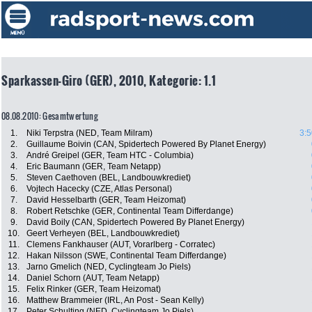
Sparkassen-Giro (GER), 2010, Kategorie: 1.1
08.08.2010: Gesamtwertung
1.
Niki Terpstra (NED, Team Milram)
3:5
2.
Guillaume Boivin (CAN, Spidertech Powered By Planet Energy)
3.
André Greipel (GER, Team HTC - Columbia)
4.
Eric Baumann (GER, Team Netapp)
5.
Steven Caethoven (BEL, Landbouwkrediet)
6.
Vojtech Hacecky (CZE, Atlas Personal)
7.
David Hesselbarth (GER, Team Heizomat)
8.
Robert Retschke (GER, Continental Team Differdange)
9.
David Boily (CAN, Spidertech Powered By Planet Energy)
10.
Geert Verheyen (BEL, Landbouwkrediet)
11.
Clemens Fankhauser (AUT, Vorarlberg - Corratec)
12.
Hakan Nilsson (SWE, Continental Team Differdange)
13.
Jarno Gmelich (NED, Cyclingteam Jo Piels)
14.
Daniel Schorn (AUT, Team Netapp)
15.
Felix Rinker (GER, Team Heizomat)
16.
Matthew Brammeier (IRL, An Post - Sean Kelly)
17.
Peter Schulting (NED, Cyclingteam Jo Piels)