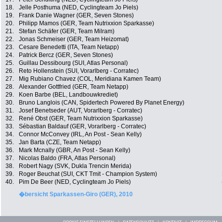
18.
Jelle Posthuma (NED, Cyclingteam Jo Piels)
19.
Frank Danie Wagner (GER, Seven Stones)
20.
Philipp Mamos (GER, Team Nutrixxion Sparkasse)
21.
Stefan Schäfer (GER, Team Milram)
22.
Jonas Schmeiser (GER, Team Heizomat)
23.
Cesare Benedetti (ITA, Team Netapp)
24.
Patrick Bercz (GER, Seven Stones)
25.
Guillau Dessibourg (SUI, Atlas Personal)
26.
Reto Hollenstein (SUI, Vorarlberg - Corratec)
27.
Mig Rubiano Chavez (COL, Meridiana Kamen Team)
28.
Alexander Gottfried (GER, Team Netapp)
29.
Koen Barbe (BEL, Landbouwkrediet)
30.
Bruno Langlois (CAN, Spidertech Powered By Planet Energy)
31.
Josef Benetseder (AUT, Vorarlberg - Corratec)
32.
René Obst (GER, Team Nutrixxion Sparkasse)
33.
Sébastian Baldauf (GER, Vorarlberg - Corratec)
34.
Connor McConvey (IRL, An Post - Sean Kelly)
35.
Jan Barta (CZE, Team Netapp)
36.
Mark Mcnally (GBR, An Post - Sean Kelly)
37.
Nicolas Baldo (FRA, Atlas Personal)
38.
Robert Nagy (SVK, Dukla Trencin Merida)
39.
Roger Beuchat (SUI, CKT Tmit - Champion System)
40.
Pim De Beer (NED, Cyclingteam Jo Piels)
�bersicht Sparkassen-Giro (GER), 2010