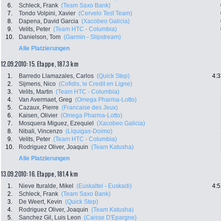
6.
Schleck, Frank
(Team Saxo Bank)
7.
Tondo Volpini, Xavier
(Cervelo Test Team)
8.
Dapena, David Garcia
(Xacobeo Galicia)
9.
Velits, Peter
(Team HTC - Columbia)
10.
Danielson, Tom
(Garmin - Slipstream)
Alle Platzierungen
12.09.2010: 15. Etappe , 187.3 km
1.
Barredo Llamazales, Carlos
(Quick Step)
4:3
2.
Sijmens, Nico
(Cofidis, le Credit en Ligne)
3.
Velits, Martin
(Team HTC - Columbia)
4.
Van Avermaet, Greg
(Omega Pharma-Lotto)
5.
Cazaux, Pierre
(Francaise des Jeux)
6.
Kaisen, Olivier
(Omega Pharma-Lotto)
7.
Mosquera Miguez, Ezequiel
(Xacobeo Galicia)
8.
Nibali, Vincenzo
(Liquigas-Doimo)
9.
Velits, Peter
(Team HTC - Columbia)
10.
Rodriguez Oliver, Joaquin
(Team Katusha)
Alle Platzierungen
13.09.2010: 16. Etappe , 181.4 km
1.
Nieve Ituralde, Mikel
(Euskaltel - Euskadi)
4:5
2.
Schleck, Frank
(Team Saxo Bank)
3.
De Weert, Kevin
(Quick Step)
4.
Rodriguez Oliver, Joaquin
(Team Katusha)
5.
Sanchez Gil, Luis Leon
(Caisse D'Epargne)