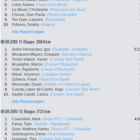
6.
Lund, Anders
(Team Saxo Bank)
7.
Le Mevel, Christophe
(Francaise des Jeux)
8.
Cheula, Gian Paolo
(Footon-Servetto)
9.
Ten Dam, Laurens
(Rabobank)
10.
Fofonov, Dmitriy
(Astana)
Alle Platzierungen
08.09.2010: 11. Etappe , 208.4 km
1.
Anton Hernandez, Igor
(Euskaltel - Euskadi)
5:2
2.
Mosquera Miguez, Ezequiel
(Xacobeo Galicia)
3.
Tondo Volpini, Xavier
(Cervelo Test Team)
4.
Bruseghin, Marzio
(Caisse D'Epargne)
5.
Uran, Rigoberto
(Caisse D'Epargne)
6.
Nibali, Vincenzo
(Liquigas-Doimo)
7.
Schleck, Frank
(Team Saxo Bank)
8.
Moncoutie, David
(Cofidis, le Credit en Ligne)
9.
Cuesta Lopez de Castro, Inigo
(Cervelo Test Team)
10.
Sastre Candil, Carlos
(Cervelo Test Team)
Alle Platzierungen
09.09.2010: 12. Etappe , 172.5 km
1.
Cavendish, Mark
(Team HTC - Columbia)
4:0
2.
Farrar, Tyler
(Garmin - Slipstream)
3.
Goss, Matthew Harley
(Team HTC - Columbia)
4.
Galimzyanov, Denis
(Team Katusha)
5.
Hushovd, Thor
(Cervelo Test Team)