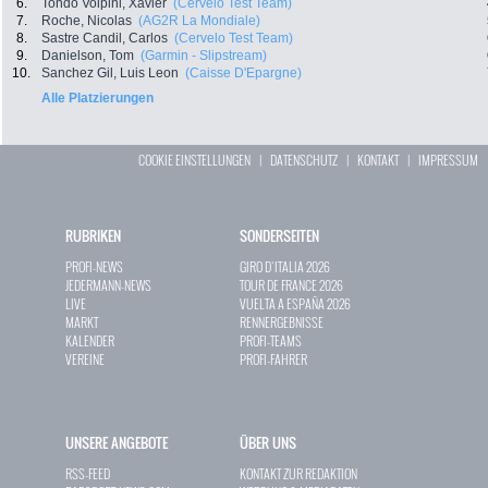
6.
Tondo Volpini, Xavier
(Cervelo Test Team)
7.
Roche, Nicolas
(AG2R La Mondiale)
8.
Sastre Candil, Carlos
(Cervelo Test Team)
9.
Danielson, Tom
(Garmin - Slipstream)
10.
Sanchez Gil, Luis Leon
(Caisse D'Epargne)
Alle Platzierungen
COOKIE EINSTELLUNGEN
|
DATENSCHUTZ
|
KONTAKT
|
IMPRESSUM
RUBRIKEN
SONDERSEITEN
PROFI-NEWS
GIRO D`ITALIA 2026
JEDERMANN-NEWS
TOUR DE FRANCE 2026
LIVE
VUELTA A ESPAÑA 2026
MARKT
RENNERGEBNISSE
KALENDER
PROFI-TEAMS
VEREINE
PROFI-FAHRER
UNSERE ANGEBOTE
ÜBER UNS
RSS-FEED
KONTAKT ZUR REDAKTION