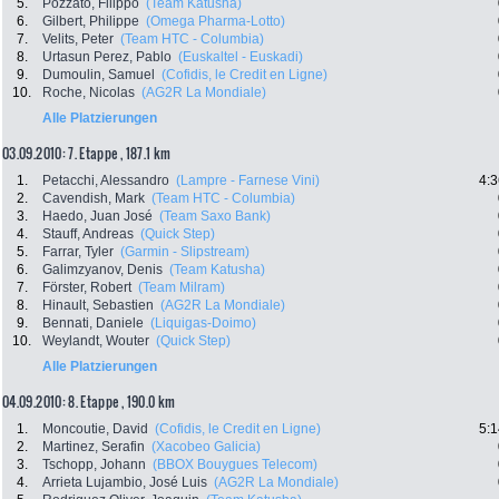
5.
Pozzato, Filippo
(Team Katusha)
6.
Gilbert, Philippe
(Omega Pharma-Lotto)
7.
Velits, Peter
(Team HTC - Columbia)
8.
Urtasun Perez, Pablo
(Euskaltel - Euskadi)
9.
Dumoulin, Samuel
(Cofidis, le Credit en Ligne)
10.
Roche, Nicolas
(AG2R La Mondiale)
Alle Platzierungen
03.09.2010: 7. Etappe , 187.1 km
1.
Petacchi, Alessandro
(Lampre - Farnese Vini)
4:3
2.
Cavendish, Mark
(Team HTC - Columbia)
3.
Haedo, Juan José
(Team Saxo Bank)
4.
Stauff, Andreas
(Quick Step)
5.
Farrar, Tyler
(Garmin - Slipstream)
6.
Galimzyanov, Denis
(Team Katusha)
7.
Förster, Robert
(Team Milram)
8.
Hinault, Sebastien
(AG2R La Mondiale)
9.
Bennati, Daniele
(Liquigas-Doimo)
10.
Weylandt, Wouter
(Quick Step)
Alle Platzierungen
04.09.2010: 8. Etappe , 190.0 km
1.
Moncoutie, David
(Cofidis, le Credit en Ligne)
5:1
2.
Martinez, Serafin
(Xacobeo Galicia)
3.
Tschopp, Johann
(BBOX Bouygues Telecom)
4.
Arrieta Lujambio, José Luis
(AG2R La Mondiale)