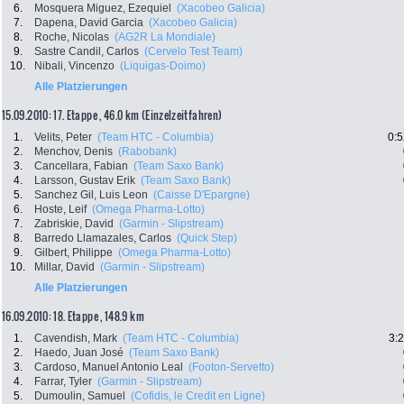
6.
Mosquera Miguez, Ezequiel
(Xacobeo Galicia)
7.
Dapena, David Garcia
(Xacobeo Galicia)
8.
Roche, Nicolas
(AG2R La Mondiale)
9.
Sastre Candil, Carlos
(Cervelo Test Team)
10.
Nibali, Vincenzo
(Liquigas-Doimo)
Alle Platzierungen
15.09.2010: 17. Etappe , 46.0 km (Einzelzeitfahren)
1.
Velits, Peter
(Team HTC - Columbia)
0:5
2.
Menchov, Denis
(Rabobank)
3.
Cancellara, Fabian
(Team Saxo Bank)
4.
Larsson, Gustav Erik
(Team Saxo Bank)
5.
Sanchez Gil, Luis Leon
(Caisse D'Epargne)
6.
Hoste, Leif
(Omega Pharma-Lotto)
7.
Zabriskie, David
(Garmin - Slipstream)
8.
Barredo Llamazales, Carlos
(Quick Step)
9.
Gilbert, Philippe
(Omega Pharma-Lotto)
10.
Millar, David
(Garmin - Slipstream)
Alle Platzierungen
16.09.2010: 18. Etappe , 148.9 km
1.
Cavendish, Mark
(Team HTC - Columbia)
3:
2.
Haedo, Juan José
(Team Saxo Bank)
3.
Cardoso, Manuel Antonio Leal
(Footon-Servetto)
4.
Farrar, Tyler
(Garmin - Slipstream)
5.
Dumoulin, Samuel
(Cofidis, le Credit en Ligne)