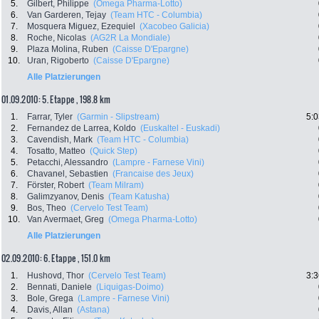
5.
Gilbert, Philippe
(Omega Pharma-Lotto)
6.
Van Garderen, Tejay
(Team HTC - Columbia)
7.
Mosquera Miguez, Ezequiel
(Xacobeo Galicia)
8.
Roche, Nicolas
(AG2R La Mondiale)
9.
Plaza Molina, Ruben
(Caisse D'Epargne)
10.
Uran, Rigoberto
(Caisse D'Epargne)
Alle Platzierungen
01.09.2010: 5. Etappe , 198.8 km
1.
Farrar, Tyler
(Garmin - Slipstream)
5:0
2.
Fernandez de Larrea, Koldo
(Euskaltel - Euskadi)
3.
Cavendish, Mark
(Team HTC - Columbia)
4.
Tosatto, Matteo
(Quick Step)
5.
Petacchi, Alessandro
(Lampre - Farnese Vini)
6.
Chavanel, Sebastien
(Francaise des Jeux)
7.
Förster, Robert
(Team Milram)
8.
Galimzyanov, Denis
(Team Katusha)
9.
Bos, Theo
(Cervelo Test Team)
10.
Van Avermaet, Greg
(Omega Pharma-Lotto)
Alle Platzierungen
02.09.2010: 6. Etappe , 151.0 km
1.
Hushovd, Thor
(Cervelo Test Team)
3:3
2.
Bennati, Daniele
(Liquigas-Doimo)
3.
Bole, Grega
(Lampre - Farnese Vini)
4.
Davis, Allan
(Astana)