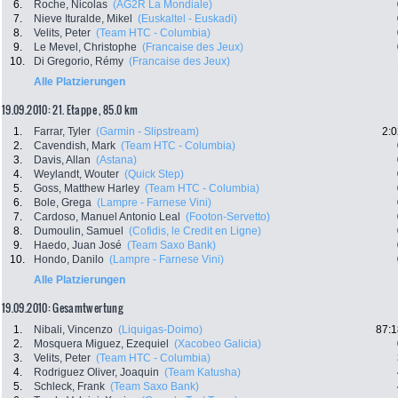
6.
Roche, Nicolas
(AG2R La Mondiale)
7.
Nieve Ituralde, Mikel
(Euskaltel - Euskadi)
8.
Velits, Peter
(Team HTC - Columbia)
9.
Le Mevel, Christophe
(Francaise des Jeux)
10.
Di Gregorio, Rémy
(Francaise des Jeux)
Alle Platzierungen
19.09.2010: 21. Etappe , 85.0 km
1.
Farrar, Tyler
(Garmin - Slipstream)
2:0
2.
Cavendish, Mark
(Team HTC - Columbia)
3.
Davis, Allan
(Astana)
4.
Weylandt, Wouter
(Quick Step)
5.
Goss, Matthew Harley
(Team HTC - Columbia)
6.
Bole, Grega
(Lampre - Farnese Vini)
7.
Cardoso, Manuel Antonio Leal
(Footon-Servetto)
8.
Dumoulin, Samuel
(Cofidis, le Credit en Ligne)
9.
Haedo, Juan José
(Team Saxo Bank)
10.
Hondo, Danilo
(Lampre - Farnese Vini)
Alle Platzierungen
19.09.2010: Gesamtwertung
1.
Nibali, Vincenzo
(Liquigas-Doimo)
87:1
2.
Mosquera Miguez, Ezequiel
(Xacobeo Galicia)
3.
Velits, Peter
(Team HTC - Columbia)
4.
Rodriguez Oliver, Joaquin
(Team Katusha)
5.
Schleck, Frank
(Team Saxo Bank)