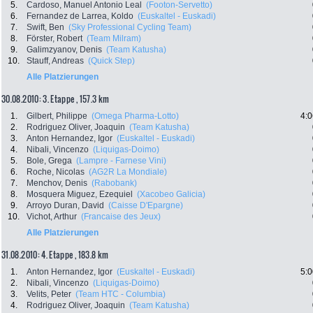
5.
Cardoso, Manuel Antonio Leal
(Footon-Servetto)
6.
Fernandez de Larrea, Koldo
(Euskaltel - Euskadi)
7.
Swift, Ben
(Sky Professional Cycling Team)
8.
Förster, Robert
(Team Milram)
9.
Galimzyanov, Denis
(Team Katusha)
10.
Stauff, Andreas
(Quick Step)
Alle Platzierungen
30.08.2010: 3. Etappe , 157.3 km
1.
Gilbert, Philippe
(Omega Pharma-Lotto)
4:0
2.
Rodriguez Oliver, Joaquin
(Team Katusha)
3.
Anton Hernandez, Igor
(Euskaltel - Euskadi)
4.
Nibali, Vincenzo
(Liquigas-Doimo)
5.
Bole, Grega
(Lampre - Farnese Vini)
6.
Roche, Nicolas
(AG2R La Mondiale)
7.
Menchov, Denis
(Rabobank)
8.
Mosquera Miguez, Ezequiel
(Xacobeo Galicia)
9.
Arroyo Duran, David
(Caisse D'Epargne)
10.
Vichot, Arthur
(Francaise des Jeux)
Alle Platzierungen
31.08.2010: 4. Etappe , 183.8 km
1.
Anton Hernandez, Igor
(Euskaltel - Euskadi)
5:0
2.
Nibali, Vincenzo
(Liquigas-Doimo)
3.
Velits, Peter
(Team HTC - Columbia)
4.
Rodriguez Oliver, Joaquin
(Team Katusha)