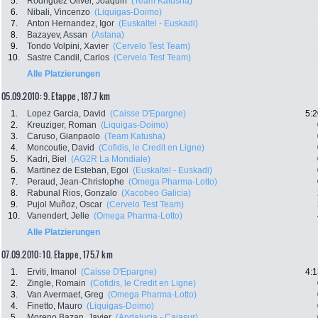
5.
Rodriguez Oliver, Joaquin
(Team Katusha)
6.
Nibali, Vincenzo
(Liquigas-Doimo)
7.
Anton Hernandez, Igor
(Euskaltel - Euskadi)
8.
Bazayev, Assan
(Astana)
9.
Tondo Volpini, Xavier
(Cervelo Test Team)
10.
Sastre Candil, Carlos
(Cervelo Test Team)
Alle Platzierungen
05.09.2010: 9. Etappe , 187.7 km
1.
Lopez Garcia, David
(Caisse D'Epargne)
5:2
2.
Kreuziger, Roman
(Liquigas-Doimo)
3.
Caruso, Gianpaolo
(Team Katusha)
4.
Moncoutie, David
(Cofidis, le Credit en Ligne)
5.
Kadri, Biel
(AG2R La Mondiale)
6.
Martinez de Esteban, Egoi
(Euskaltel - Euskadi)
7.
Peraud, Jean-Christophe
(Omega Pharma-Lotto)
8.
Rabunal Rios, Gonzalo
(Xacobeo Galicia)
9.
Pujol Muñoz, Oscar
(Cervelo Test Team)
10.
Vanendert, Jelle
(Omega Pharma-Lotto)
Alle Platzierungen
07.09.2010: 10. Etappe , 175.7 km
1.
Erviti, Imanol
(Caisse D'Epargne)
4:1
2.
Zingle, Romain
(Cofidis, le Credit en Ligne)
3.
Van Avermaet, Greg
(Omega Pharma-Lotto)
4.
Finetto, Mauro
(Liquigas-Doimo)
5.
Moreno Bazan, Javier
(Andalucia - Cajasur)