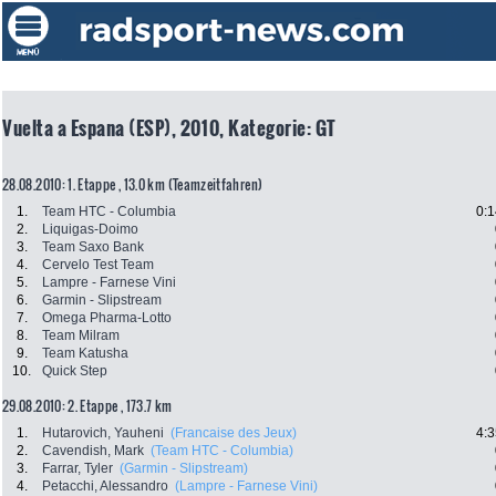
Vuelta a Espana (ESP), 2010, Kategorie: GT
28.08.2010: 1. Etappe , 13.0 km (Teamzeitfahren)
1.
Team HTC - Columbia
0:1
2.
Liquigas-Doimo
3.
Team Saxo Bank
4.
Cervelo Test Team
5.
Lampre - Farnese Vini
6.
Garmin - Slipstream
7.
Omega Pharma-Lotto
8.
Team Milram
9.
Team Katusha
10.
Quick Step
29.08.2010: 2. Etappe , 173.7 km
1.
Hutarovich, Yauheni
(Francaise des Jeux)
4:3
2.
Cavendish, Mark
(Team HTC - Columbia)
3.
Farrar, Tyler
(Garmin - Slipstream)
4.
Petacchi, Alessandro
(Lampre - Farnese Vini)