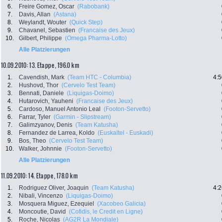
6.
Freire Gomez, Oscar
(Rabobank)
7.
Davis, Allan
(Astana)
8.
Weylandt, Wouter
(Quick Step)
9.
Chavanel, Sebastien
(Francaise des Jeux)
10.
Gilbert, Philippe
(Omega Pharma-Lotto)
Alle Platzierungen
10.09.2010: 13. Etappe , 196.0 km
1.
Cavendish, Mark
(Team HTC - Columbia)
4:5
2.
Hushovd, Thor
(Cervelo Test Team)
3.
Bennati, Daniele
(Liquigas-Doimo)
4.
Hutarovich, Yauheni
(Francaise des Jeux)
5.
Cardoso, Manuel Antonio Leal
(Footon-Servetto)
6.
Farrar, Tyler
(Garmin - Slipstream)
7.
Galimzyanov, Denis
(Team Katusha)
8.
Fernandez de Larrea, Koldo
(Euskaltel - Euskadi)
9.
Bos, Theo
(Cervelo Test Team)
10.
Walker, Johnnie
(Footon-Servetto)
Alle Platzierungen
11.09.2010: 14. Etappe , 178.0 km
1.
Rodriguez Oliver, Joaquin
(Team Katusha)
4:2
2.
Nibali, Vincenzo
(Liquigas-Doimo)
3.
Mosquera Miguez, Ezequiel
(Xacobeo Galicia)
4.
Moncoutie, David
(Cofidis, le Credit en Ligne)
5.
Roche, Nicolas
(AG2R La Mondiale)