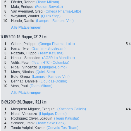
6.
Förster, Robert
(Team Milram)
7.
Mata, Enrique
(Footon-Servetto)
8.
Van Avermaet, Greg
(Omega Pharma-Lotto)
9.
Weylandt, Wouter
(Quick Step)
10.
Hondo, Danilo
(Lampre - Farnese Vini)
Alle Platzierungen
17.09.2010: 19. Etappe , 231.2 km
1.
Gilbert, Philippe
(Omega Pharma-Lotto)
5:4
2.
Farrar, Tyler
(Garmin - Slipstream)
3.
Pozzato, Filippo
(Team Katusha)
4.
Hinault, Sebastien
(AG2R La Mondiale)
5.
Velits, Peter
(Team HTC - Columbia)
6.
Nibali, Vincenzo
(Liquigas-Doimo)
7.
Maes, Nikolas
(Quick Step)
8.
Bole, Grega
(Lampre - Farnese Vini)
9.
Bennati, Daniele
(Liquigas-Doimo)
10.
Voss, Paul
(Team Milram)
Alle Platzierungen
18.09.2010: 20. Etappe , 172.1 km
1.
Mosquera Miguez, Ezequiel
(Xacobeo Galicia)
4:4
2.
Nibali, Vincenzo
(Liquigas-Doimo)
3.
Rodriguez Oliver, Joaquin
(Team Katusha)
4.
Schleck, Frank
(Team Saxo Bank)
5.
Tondo Volpini, Xavier
(Cervelo Test Team)