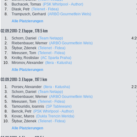
6.
Buchacek, Tomas
(PSK Whirlpool - Author)
7.
Dlask, Petr
(Telenet - Fidea)
8.
Trampusch, Gerhard
(ARBÖ Gourmetfein Wels)
Alle Platzierungen
02.09.2010: 2. Etappe , 178.5 km
1.
Schorn, Daniel
(Team Netapp)
4:2
2.
Riebenbauer, Werner
(ARBÖ Gourmetfein Wels)
3.
Štybar, Zdenek
(Telenet - Fidea)
7.
Meeusen, Tom
(Telenet - Fidea)
9.
Krotky, Rostislav
(AC Sparta Praha)
10.
Mironov, Alexander
(Itera - Katusha)
Alle Platzierungen
03.09.2010: 3. Etappe , 197.1 km
1.
Porsev, Alexander
(Itera - Katusha)
2:2
3.
Schorn, Daniel
(Team Netapp)
4.
Riebenbauer, Werner
(ARBÖ Gourmetfein Wels)
5.
Meeusen, Tom
(Telenet - Fidea)
6.
Tamouridis, Ioannis
(SP Tableware)
8.
Bencik, Petr
(PSK Whirlpool - Author)
9.
Kovac, Maros
(Dukla Trencin Merida)
10.
Štybar, Zdenek
(Telenet - Fidea)
Alle Platzierungen