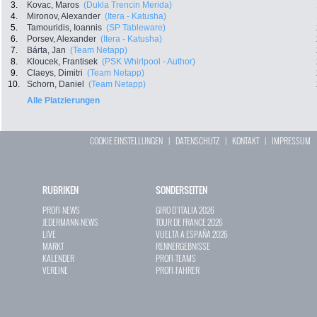
3.
Kovac, Maros
(Dukla Trencin Merida)
4.
Mironov, Alexander
(Itera - Katusha)
5.
Tamouridis, Ioannis
(SP Tableware)
6.
Porsev, Alexander
(Itera - Katusha)
7.
Bárta, Jan
(Team Netapp)
8.
Kloucek, Frantisek
(PSK Whirlpool - Author)
9.
Claeys, Dimitri
(Team Netapp)
10.
Schorn, Daniel
(Team Netapp)
Alle Platzierungen
COOKIE EINSTELLUNGEN
|
DATENSCHUTZ
|
KONTAKT
|
IMPRESSUM
RUBRIKEN
SONDERSEITEN
PROFI-NEWS
GIRO D`ITALIA 2026
JEDERMANN-NEWS
TOUR DE FRANCE 2026
LIVE
VUELTA A ESPAÑA 2026
MARKT
RENNERGEBNISSE
KALENDER
PROFI-TEAMS
VEREINE
PROFI-FAHRER