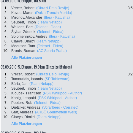
04.09.2010: 4. Etappe , 161.5 km
1.
Vrecer, Robert
(Obrazi Delo Revije)
3:5
2.
Kovac, Maros
(Dukla Trencin Merida)
3.
Mironov, Alexander
(Itera - Katusha)
4.
Seubert, Timon
(Team Netapp)
5.
Wellens, Bart
(Telenet - Fidea)
6.
Štybar, Zdenek
(Telenet - Fidea)
7.
Solomennikov, Andrey
(Itera - Katusha)
8.
Claeys, Dimitri
(Team Netapp)
9.
Meeusen, Tom
(Telenet - Fidea)
10.
Bronis, Roman
(AC Sparta Praha)
Alle Platzierungen
05.09.2010: 5. Etappe , 19.9 km (Einzelzeitfahren)
1.
Vrecer, Robert
(Obrazi Delo Revije)
0:2
2.
Tamouridis, Ioannis
(SP Tableware)
3.
Bárta, Jan
(Team Netapp)
4.
Seubert, Timon
(Team Netapp)
5.
Kloucek, Frantisek
(PSK Whirlpool - Author)
6.
Konig, Leopold
(PSK Whirlpool - Author)
7.
Peeters, Rob
(Telenet - Fidea)
8.
Dietziker, Andreas
(Vorarlberg - Corratec)
9.
Graf, Andreas
(ARBÖ Gourmetfein Wels)
10.
Claeys, Dimitri
(Team Netapp)
Alle Platzierungen