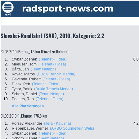
Slovakei-Rundfahrt (SVK), 2010, Kategorie: 2.2
31.08.2010: Prolog , 1.3 km (Einzelzeitfahren)
1.
Štybar, Zdenek
(Telenet - Fidea)
0:0
2.
Meeusen, Tom
(Telenet - Fidea)
3.
Bárta, Jan
(Team Netapp)
4.
Kovac, Maros
(Dukla Trencin Merida)
5.
Gavenda, Robert
(Telenet - Fidea)
6.
Dlask, Petr
(Telenet - Fidea)
7.
Tybor, Patrik
(Dukla Trencin Merida)
9.
Schorn, Daniel
(Team Netapp)
10.
Peeters, Rob
(Telenet - Fidea)
Alle Platzierungen
01.09.2010: 1. Etappe , 176.8 km
1.
Porsev, Alexander
(Itera - Katusha)
4:2
3.
Riebenbauer, Werner
(ARBÖ Gourmetfein Wels)
4.
Štybar, Zdenek
(Telenet - Fidea)
5.
Schorn, Daniel
(Team Netapp)