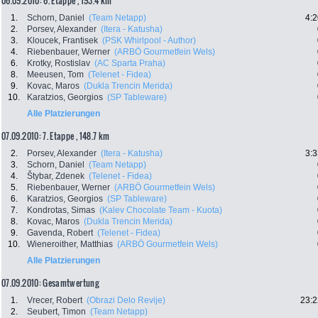
06.09.2010: 6. Etappe , 193.4 km
1.
Schorn, Daniel
(Team Netapp)
4:2
2.
Porsev, Alexander
(Itera - Katusha)
3.
Kloucek, Frantisek
(PSK Whirlpool - Author)
4.
Riebenbauer, Werner
(ARBÖ Gourmetfein Wels)
6.
Krotky, Rostislav
(AC Sparta Praha)
8.
Meeusen, Tom
(Telenet - Fidea)
9.
Kovac, Maros
(Dukla Trencin Merida)
10.
Karatzios, Georgios
(SP Tableware)
Alle Platzierungen
07.09.2010: 7. Etappe , 148.7 km
2.
Porsev, Alexander
(Itera - Katusha)
3:3
3.
Schorn, Daniel
(Team Netapp)
4.
Štybar, Zdenek
(Telenet - Fidea)
5.
Riebenbauer, Werner
(ARBÖ Gourmetfein Wels)
6.
Karatzios, Georgios
(SP Tableware)
7.
Kondrotas, Simas
(Kalev Chocolate Team - Kuota)
8.
Kovac, Maros
(Dukla Trencin Merida)
9.
Gavenda, Robert
(Telenet - Fidea)
10.
Wieneroither, Matthias
(ARBÖ Gourmetfein Wels)
Alle Platzierungen
07.09.2010: Gesamtwertung
1.
Vrecer, Robert
(Obrazi Delo Revije)
23:2
2.
Seubert, Timon
(Team Netapp)