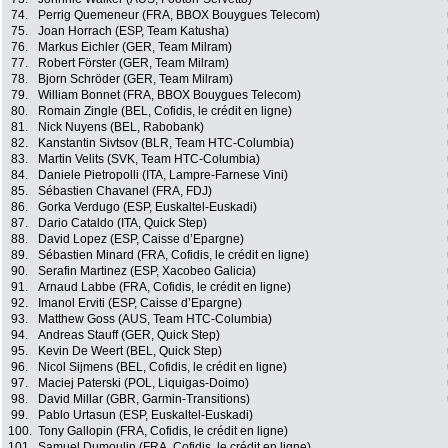
74.
Perrig Quemeneur (FRA, BBOX Bouygues Telecom)
75.
Joan Horrach (ESP, Team Katusha)
76.
Markus Eichler (GER, Team Milram)
77.
Robert Förster (GER, Team Milram)
78.
Bjorn Schröder (GER, Team Milram)
79.
William Bonnet (FRA, BBOX Bouygues Telecom)
80.
Romain Zingle (BEL, Cofidis, le crédit en ligne)
81.
Nick Nuyens (BEL, Rabobank)
82.
Kanstantin Sivtsov (BLR, Team HTC-Columbia)
83.
Martin Velits (SVK, Team HTC-Columbia)
84.
Daniele Pietropolli (ITA, Lampre-Farnese Vini)
85.
Sébastien Chavanel (FRA, FDJ)
86.
Gorka Verdugo (ESP, Euskaltel-Euskadi)
87.
Dario Cataldo (ITA, Quick Step)
88.
David Lopez (ESP, Caisse d’Epargne)
89.
Sébastien Minard (FRA, Cofidis, le crédit en ligne)
90.
Serafin Martinez (ESP, Xacobeo Galicia)
91.
Arnaud Labbe (FRA, Cofidis, le crédit en ligne)
92.
Imanol Erviti (ESP, Caisse d’Epargne)
93.
Matthew Goss (AUS, Team HTC-Columbia)
94.
Andreas Stauff (GER, Quick Step)
95.
Kevin De Weert (BEL, Quick Step)
96.
Nicol Sijmens (BEL, Cofidis, le crédit en ligne)
97.
Maciej Paterski (POL, Liquigas-Doimo)
98.
David Millar (GBR, Garmin-Transitions)
99.
Pablo Urtasun (ESP, Euskaltel-Euskadi)
100.
Tony Gallopin (FRA, Cofidis, le crédit en ligne)
101.
Samuel Dumoulin (FRA, Cofidis, le crédit en ligne)