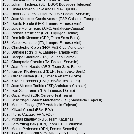
130.
Johann Tschopp (SUI, BBOX Bouygues Telecom)
131.
Javier Moreno (ESP, Andalucia-Cajasur)
132.
David Gutierrez Gutierrez (ESP, Footon-Servetto)
133.
Jose Vincente Garcia Acosta (ESP, Caisse d’Epargne)
134.
Danilo Hondo (GER, Lampre-Farnese Vini)
135.
Jorge Montenegro (ARG, Andalucia-Cajasur)
136.
Roman Kreuziger (CZE, Liquigas-Doimo)
137.
Dominik Klemme (GER, Team Saxo Bank)
138.
Marco Marzano (ITA, Lampre-Farnese Vini)
139.
Christophe Riblon (FRA, Ag2R-La Mondiale)
140.
Daniele Righi (ITA, Lampre-Farnese Vini)
141.
Jacopo Guarnieri (ITA, Liquigas-Doimo)
142.
Giampaolo Cheula (ITA, Footon-Servetto)
143.
Juan-Jose Haedo (ARG, Team Saxo Bank)
144.
Kasper Klostergaard (DEN, Team Saxo Bank)
145.
Olivier Kaisen (BEL, Omega Pharma-Lotto)
146.
Xavier Florencio (ESP, Cervélo Test Team)
147.
Jose Vicente Toribio (ESP, Andalucia-Cajasur)
148.
Ivan Santaromita (ITA, Liquigas-Doimo)
149.
Oscar Pujol (ESP, Cervélo Test Team)
150.
Jose Angel Gomez-Marchante (ESP, Andalucia-Cajasur)
151.
Manuel Ortega (ESP, Andalucia-Cajasur)
152.
Mikael Cherel (FRA, FDJ)
153.
Pierre Cazaux (FRA, FDJ)
154.
Mikhail Ignatiev (RUS, Team Katusha)
155.
Lars-Ytting Bak (DEN, Team HTC-Columbia)
156.
Martin Pedersen (DEN, Footon-Servetto)
157.
Remi Pauriol (FRA, Cofidis, le crédit en ligne)