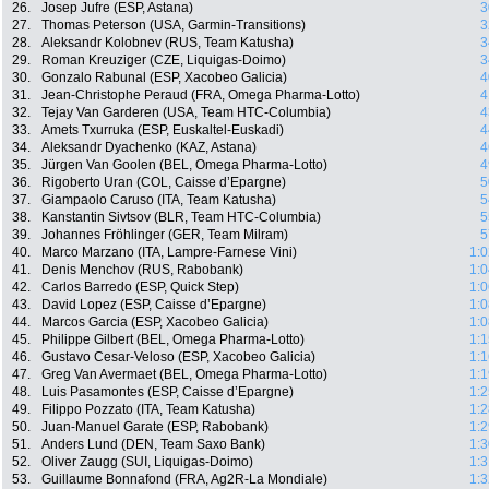
26.
Josep Jufre (ESP, Astana)
3
27.
Thomas Peterson (USA, Garmin-Transitions)
3
28.
Aleksandr Kolobnev (RUS, Team Katusha)
3
29.
Roman Kreuziger (CZE, Liquigas-Doimo)
3
30.
Gonzalo Rabunal (ESP, Xacobeo Galicia)
4
31.
Jean-Christophe Peraud (FRA, Omega Pharma-Lotto)
4
32.
Tejay Van Garderen (USA, Team HTC-Columbia)
4
33.
Amets Txurruka (ESP, Euskaltel-Euskadi)
4
34.
Aleksandr Dyachenko (KAZ, Astana)
4
35.
Jürgen Van Goolen (BEL, Omega Pharma-Lotto)
4
36.
Rigoberto Uran (COL, Caisse d’Epargne)
5
37.
Giampaolo Caruso (ITA, Team Katusha)
5
38.
Kanstantin Sivtsov (BLR, Team HTC-Columbia)
5
39.
Johannes Fröhlinger (GER, Team Milram)
5
40.
Marco Marzano (ITA, Lampre-Farnese Vini)
1:0
41.
Denis Menchov (RUS, Rabobank)
1:0
42.
Carlos Barredo (ESP, Quick Step)
1:0
43.
David Lopez (ESP, Caisse d’Epargne)
1:0
44.
Marcos Garcia (ESP, Xacobeo Galicia)
1:0
45.
Philippe Gilbert (BEL, Omega Pharma-Lotto)
1:1
46.
Gustavo Cesar-Veloso (ESP, Xacobeo Galicia)
1:1
47.
Greg Van Avermaet (BEL, Omega Pharma-Lotto)
1:1
48.
Luis Pasamontes (ESP, Caisse d’Epargne)
1:2
49.
Filippo Pozzato (ITA, Team Katusha)
1:2
50.
Juan-Manuel Garate (ESP, Rabobank)
1:2
51.
Anders Lund (DEN, Team Saxo Bank)
1:3
52.
Oliver Zaugg (SUI, Liquigas-Doimo)
1:3
53.
Guillaume Bonnafond (FRA, Ag2R-La Mondiale)
1:3