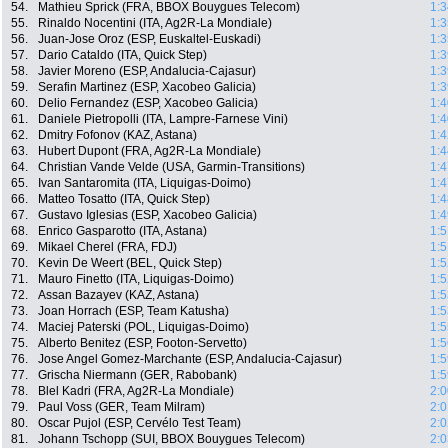
54.
Mathieu Sprick (FRA, BBOX Bouygues Telecom)
1:3
55.
Rinaldo Nocentini (ITA, Ag2R-La Mondiale)
1:3
56.
Juan-Jose Oroz (ESP, Euskaltel-Euskadi)
1:3
57.
Dario Cataldo (ITA, Quick Step)
1:3
58.
Javier Moreno (ESP, Andalucia-Cajasur)
1:3
59.
Serafin Martinez (ESP, Xacobeo Galicia)
1:3
60.
Delio Fernandez (ESP, Xacobeo Galicia)
1:4
61.
Daniele Pietropolli (ITA, Lampre-Farnese Vini)
1:4
62.
Dmitry Fofonov (KAZ, Astana)
1:4
63.
Hubert Dupont (FRA, Ag2R-La Mondiale)
1:4
64.
Christian Vande Velde (USA, Garmin-Transitions)
1:4
65.
Ivan Santaromita (ITA, Liquigas-Doimo)
1:4
66.
Matteo Tosatto (ITA, Quick Step)
1:4
67.
Gustavo Iglesias (ESP, Xacobeo Galicia)
1:4
68.
Enrico Gasparotto (ITA, Astana)
1:5
69.
Mikael Cherel (FRA, FDJ)
1:5
70.
Kevin De Weert (BEL, Quick Step)
1:5
71.
Mauro Finetto (ITA, Liquigas-Doimo)
1:5
72.
Assan Bazayev (KAZ, Astana)
1:5
73.
Joan Horrach (ESP, Team Katusha)
1:5
74.
Maciej Paterski (POL, Liquigas-Doimo)
1:5
75.
Alberto Benitez (ESP, Footon-Servetto)
1:5
76.
Jose Angel Gomez-Marchante (ESP, Andalucia-Cajasur)
1:5
77.
Grischa Niermann (GER, Rabobank)
1:5
78.
Blel Kadri (FRA, Ag2R-La Mondiale)
2:0
79.
Paul Voss (GER, Team Milram)
2:0
80.
Oscar Pujol (ESP, Cervélo Test Team)
2:0
81.
Johann Tschopp (SUI, BBOX Bouygues Telecom)
2:0