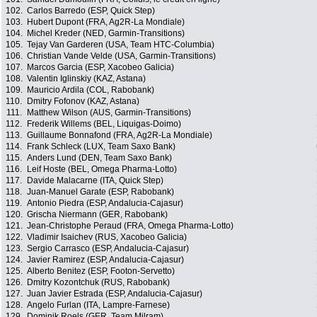
102.
Carlos Barredo (ESP, Quick Step)
103.
Hubert Dupont (FRA, Ag2R-La Mondiale)
104.
Michel Kreder (NED, Garmin-Transitions)
105.
Tejay Van Garderen (USA, Team HTC-Columbia)
106.
Christian Vande Velde (USA, Garmin-Transitions)
107.
Marcos Garcia (ESP, Xacobeo Galicia)
108.
Valentin Iglinskiy (KAZ, Astana)
109.
Mauricio Ardila (COL, Rabobank)
110.
Dmitry Fofonov (KAZ, Astana)
111.
Matthew Wilson (AUS, Garmin-Transitions)
112.
Frederik Willems (BEL, Liquigas-Doimo)
113.
Guillaume Bonnafond (FRA, Ag2R-La Mondiale)
114.
Frank Schleck (LUX, Team Saxo Bank)
115.
Anders Lund (DEN, Team Saxo Bank)
116.
Leif Hoste (BEL, Omega Pharma-Lotto)
117.
Davide Malacarne (ITA, Quick Step)
118.
Juan-Manuel Garate (ESP, Rabobank)
119.
Antonio Piedra (ESP, Andalucia-Cajasur)
120.
Grischa Niermann (GER, Rabobank)
121.
Jean-Christophe Peraud (FRA, Omega Pharma-Lotto)
122.
Vladimir Isaichev (RUS, Xacobeo Galicia)
123.
Sergio Carrasco (ESP, Andalucia-Cajasur)
124.
Javier Ramirez (ESP, Andalucia-Cajasur)
125.
Alberto Benitez (ESP, Footon-Servetto)
126.
Dmitry Kozontchuk (RUS, Rabobank)
127.
Juan Javier Estrada (ESP, Andalucia-Cajasur)
128.
Angelo Furlan (ITA, Lampre-Farnese)
129.
Dominik Roels (GER, Team Milram)