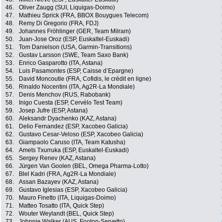
46.
Oliver Zaugg (SUI, Liquigas-Doimo)
47.
Mathieu Sprick (FRA, BBOX Bouygues Telecom)
48.
Remy Di Gregorio (FRA, FDJ)
49.
Johannes Fröhlinger (GER, Team Milram)
50.
Juan-Jose Oroz (ESP, Euskaltel-Euskadi)
51.
Tom Danielson (USA, Garmin-Transitions)
52.
Gustav Larsson (SWE, Team Saxo Bank)
53.
Enrico Gasparotto (ITA, Astana)
54.
Luis Pasamontes (ESP, Caisse d’Epargne)
55.
David Moncoutie (FRA, Cofidis, le crédit en ligne)
56.
Rinaldo Nocentini (ITA, Ag2R-La Mondiale)
57.
Denis Menchov (RUS, Rabobank)
58.
Inigo Cuesta (ESP, Cervélo Test Team)
59.
Josep Jufre (ESP, Astana)
60.
Aleksandr Dyachenko (KAZ, Astana)
61.
Delio Fernandez (ESP, Xacobeo Galicia)
62.
Gustavo Cesar-Veloso (ESP, Xacobeo Galicia)
63.
Giampaolo Caruso (ITA, Team Katusha)
64.
Amets Txurruka (ESP, Euskaltel-Euskadi)
65.
Sergey Renev (KAZ, Astana)
66.
Jürgen Van Goolen (BEL, Omega Pharma-Lotto)
67.
Blel Kadri (FRA, Ag2R-La Mondiale)
68.
Assan Bazayev (KAZ, Astana)
69.
Gustavo Iglesias (ESP, Xacobeo Galicia)
70.
Mauro Finetto (ITA, Liquigas-Doimo)
71.
Matteo Tosatto (ITA, Quick Step)
72.
Wouter Weylandt (BEL, Quick Step)
73.
Johnnie Walker (AUS, Footon-Servetto)