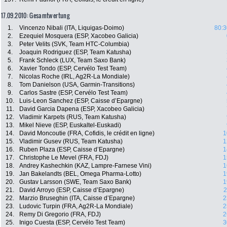
17.09.2010: Gesamtwertung
1.
Vincenzo Nibali (ITA, Liquigas-Doimo)
80:3
2.
Ezequiel Mosquera (ESP, Xacobeo Galicia)
3.
Peter Velits (SVK, Team HTC-Columbia)
4.
Joaquin Rodriguez (ESP, Team Katusha)
5.
Frank Schleck (LUX, Team Saxo Bank)
6.
Xavier Tondo (ESP, Cervélo Test Team)
7.
Nicolas Roche (IRL, Ag2R-La Mondiale)
8.
Tom Danielson (USA, Garmin-Transitions)
9.
Carlos Sastre (ESP, Cervélo Test Team)
10.
Luis-Leon Sanchez (ESP, Caisse d’Epargne)
11.
David Garcia Dapena (ESP, Xacobeo Galicia)
12.
Vladimir Karpets (RUS, Team Katusha)
13.
Mikel Nieve (ESP, Euskaltel-Euskadi)
14.
David Moncoutie (FRA, Cofidis, le crédit en ligne)
1
15.
Vladimir Gusev (RUS, Team Katusha)
1
16.
Ruben Plaza (ESP, Caisse d’Epargne)
1
17.
Christophe Le Mevel (FRA, FDJ)
1
18.
Andrey Kashechkin (KAZ, Lampre-Farnese Vini)
1
19.
Jan Bakelandts (BEL, Omega Pharma-Lotto)
1
20.
Gustav Larsson (SWE, Team Saxo Bank)
1
21.
David Arroyo (ESP, Caisse d’Epargne)
2
22.
Marzio Bruseghin (ITA, Caisse d’Epargne)
2
23.
Ludovic Turpin (FRA, Ag2R-La Mondiale)
2
24.
Remy Di Gregorio (FRA, FDJ)
2
25.
Inigo Cuesta (ESP, Cervélo Test Team)
3