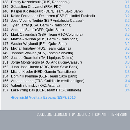
138.
Dmitry Kozontchuk (RUS, Rabobank)
3:1
139.
Sébastien Chavanel (FRA, FDJ)
3:1
140.
Kasper Klostergaard (DEN, Team Saxo Bank)
3:2
141.
Koldo Fernandez De Larrea (ESP, Euskaltel-Euskadi)
3:2
142.
Jose Vicente Toribio (ESP, Andalucia-Cajasur)
3:2
143.
Tyler Farrar (USA, Garmin-Transitions)
3:2
144.
Andreas Stauff (GER, Quick Step)
3:2
145.
Mark Cavendish (GBR, Team HTC-Columbia)
3:2
146.
Matthew Wilson (AUS, Garmin-Transitions)
3:2
147.
Wouter Weylandt (BEL, Quick Step)
3:2
148.
Mikhail Ignatiev (RUS, Team Katusha)
3:2
149.
Johnnie Walker (AUS, Footon-Servetto)
3:2
150.
Jacopo Guarnieri (ITA, Liquigas-Doimo)
3:3
151.
Jorge Montenegro (ARG, Andalucia-Cajasur)
3:3
152.
Juan-Jose Haedo (ARG, Team Saxo Bank)
3:3
153.
Michel Kreder (NED, Garmin-Transitions)
3:3
154.
Dominik Klemme (GER, Team Saxo Bank)
3:4
155.
Arnaud Labbe (FRA, Cofidis, le crédit en ligne)
3:
156.
Valentin Iglinskiy (KAZ, Astana)
3:4
157.
Lars-Ytting Bak (DEN, Team HTC-Columbia)
3:4
�bersicht Vuelta a Espana (ESP), 2010
COOKIE EINSTELLUNGEN
|
DATENSCHUTZ
|
KONTAKT
|
IMPRESSUM