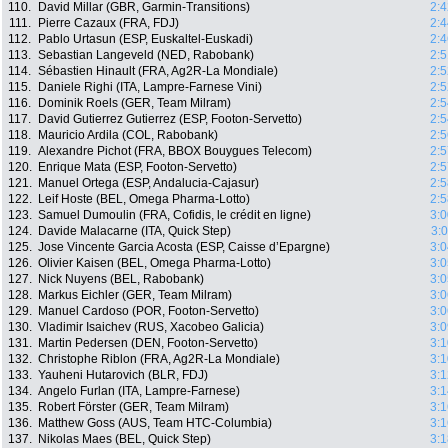
110.
David Millar (GBR, Garmin-Transitions)
2:4
111.
Pierre Cazaux (FRA, FDJ)
2:4
112.
Pablo Urtasun (ESP, Euskaltel-Euskadi)
2:4
113.
Sebastian Langeveld (NED, Rabobank)
2:5
114.
Sébastien Hinault (FRA, Ag2R-La Mondiale)
2:5
115.
Daniele Righi (ITA, Lampre-Farnese Vini)
2:5
116.
Dominik Roels (GER, Team Milram)
2:5
117.
David Gutierrez Gutierrez (ESP, Footon-Servetto)
2:5
118.
Mauricio Ardila (COL, Rabobank)
2:5
119.
Alexandre Pichot (FRA, BBOX Bouygues Telecom)
2:5
120.
Enrique Mata (ESP, Footon-Servetto)
2:5
121.
Manuel Ortega (ESP, Andalucia-Cajasur)
2:5
122.
Leif Hoste (BEL, Omega Pharma-Lotto)
2:5
123.
Samuel Dumoulin (FRA, Cofidis, le crédit en ligne)
3:0
124.
Davide Malacarne (ITA, Quick Step)
3:
125.
Jose Vincente Garcia Acosta (ESP, Caisse d’Epargne)
3:0
126.
Olivier Kaisen (BEL, Omega Pharma-Lotto)
3:0
127.
Nick Nuyens (BEL, Rabobank)
3:0
128.
Markus Eichler (GER, Team Milram)
3:0
129.
Manuel Cardoso (POR, Footon-Servetto)
3:0
130.
Vladimir Isaichev (RUS, Xacobeo Galicia)
3:0
131.
Martin Pedersen (DEN, Footon-Servetto)
3:1
132.
Christophe Riblon (FRA, Ag2R-La Mondiale)
3:1
133.
Yauheni Hutarovich (BLR, FDJ)
3:1
134.
Angelo Furlan (ITA, Lampre-Farnese)
3:1
135.
Robert Förster (GER, Team Milram)
3:1
136.
Matthew Goss (AUS, Team HTC-Columbia)
3:1
137.
Nikolas Maes (BEL, Quick Step)
3:1