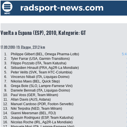
Vuelta a Espana (ESP), 2010, Kategorie: GT
17.09.2010: 19. Etappe , 231.2 km
1.
Philippe Gilbert (BEL, Omega Pharma-Lotto)
5:4
2.
Tyler Farrar (USA, Garmin-Transitions)
3.
Filippo Pozzato (ITA, Team Katusha)
4.
Sébastien Hinault (FRA, Ag2R-La Mondiale)
5.
Peter Velits (SVK, Team HTC-Columbia)
6.
Vincenzo Nibali (ITA, Liquigas-Doimo)
7.
Nikolas Maes (BEL, Quick Step)
8.
Grega Bole (SLO, Lampre-Farnese Vini)
9.
Daniele Bennati (ITA, Liquigas-Doimo)
10.
Paul Voss (GER, Team Milram)
11.
Allan Davis (AUS, Astana)
12.
Manuel Cardoso (POR, Footon-Servetto)
13.
Niki Terpstra (NED, Team Milram)
14.
Gianni Meersman (BEL, FDJ)
15.
Joaquin Rodriguez (ESP, Team Katusha)
16.
Nicolas Roche (IRL, Ag2R-La Mondiale)
17.
Manuele Mori (ITA, Lampre-Farnese Vini)