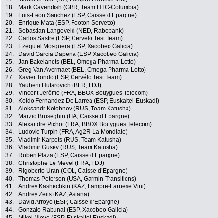
18.
Mark Cavendish (GBR, Team HTC-Columbia)
19.
Luis-Leon Sanchez (ESP, Caisse d’Epargne)
20.
Enrique Mata (ESP, Footon-Servetto)
21.
Sebastian Langeveld (NED, Rabobank)
22.
Carlos Sastre (ESP, Cervélo Test Team)
23.
Ezequiel Mosquera (ESP, Xacobeo Galicia)
24.
David Garcia Dapena (ESP, Xacobeo Galicia)
25.
Jan Bakelandts (BEL, Omega Pharma-Lotto)
26.
Greg Van Avermaet (BEL, Omega Pharma-Lotto)
27.
Xavier Tondo (ESP, Cervélo Test Team)
28.
Yauheni Hutarovich (BLR, FDJ)
29.
Vincent Jerôme (FRA, BBOX Bouygues Telecom)
30.
Koldo Fernandez De Larrea (ESP, Euskaltel-Euskadi)
31.
Aleksandr Kolobnev (RUS, Team Katusha)
32.
Marzio Bruseghin (ITA, Caisse d’Epargne)
33.
Alexandre Pichot (FRA, BBOX Bouygues Telecom)
34.
Ludovic Turpin (FRA, Ag2R-La Mondiale)
35.
Vladimir Karpets (RUS, Team Katusha)
36.
Vladimir Gusev (RUS, Team Katusha)
37.
Ruben Plaza (ESP, Caisse d’Epargne)
38.
Christophe Le Mevel (FRA, FDJ)
39.
Rigoberto Uran (COL, Caisse d’Epargne)
40.
Thomas Peterson (USA, Garmin-Transitions)
41.
Andrey Kashechkin (KAZ, Lampre-Farnese Vini)
42.
Andrey Zeits (KAZ, Astana)
43.
David Arroyo (ESP, Caisse d’Epargne)
44.
Gonzalo Rabunal (ESP, Xacobeo Galicia)
45.
Mikel Nieve (ESP, Euskaltel-Euskadi)