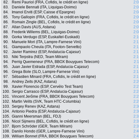
82.
Remi Pauriol (FRA, Cofidis, le crédit en ligne)
2:0
83.
Daniele Bennati (ITA, Liquigas-Doimo)
2:0
84.
Imanol Erviti (ESP, Caisse d’Epargne)
2:0
85.
Tony Gallopin (FRA, Cofidis, le crédit en ligne)
2:0
86.
Romain Zingle (BEL, Cofidis, le crédit en ligne)
2:0
87.
Allan Davis (AUS, Astana)
2:0
88.
Frederik Willems (BEL, Liquigas-Doimo)
2:0
89.
Gorka Verdugo (ESP, Euskaltel-Euskadi)
2:1
90.
Manuele Mori (ITA, Lampre-Farnese Vini)
2:1
91.
Giampaolo Cheula (ITA, Footon-Servetto)
2:1
92.
Javier Ramirez (ESP, Andalucia-Cajasur)
2:1
93.
Niki Terpstra (NED, Team Milram)
2:1
94.
Perrig Quemeneur (FRA, BBOX Bouygues Telecom)
2:
95.
Juan Javier Estrada (ESP, Andalucia-Cajasur)
2:1
96.
Grega Bole (SLO, Lampre-Farnese Vini)
2:1
97.
Sébastien Minard (FRA, Cofidis, le crédit en ligne)
2:1
98.
Andrey Zeits (KAZ, Astana)
2:2
99.
Xavier Florencio (ESP, Cervélo Test Team)
2:2
100.
Sergio Carrasco (ESP, Andalucia-Cajasur)
2:2
101.
Vincent Jerôme (FRA, BBOX Bouygues Telecom)
2:2
102.
Martin Velits (SVK, Team HTC-Columbia)
2:2
103.
Sergey Renev (KAZ, Astana)
2:3
104.
Antonio Piedra (ESP, Andalucia-Cajasur)
2:3
105.
Gianni Meersman (BEL, FDJ)
2:3
106.
Nicol Sijmens (BEL, Cofidis, le crédit en ligne)
2:3
107.
Bjorn Schröder (GER, Team Milram)
2:3
108.
Danilo Hondo (GER, Lampre-Farnese Vini)
2:4
109.
William Bonnet (FRA, BBOX Bouygues Telecom)
2:4