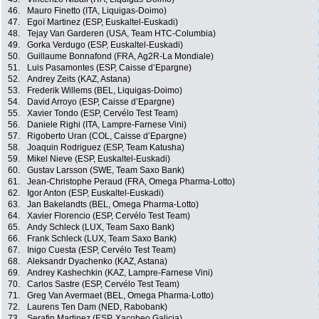
46.
Mauro Finetto (ITA, Liquigas-Doimo)
47.
Egoï Martinez (ESP, Euskaltel-Euskadi)
48.
Tejay Van Garderen (USA, Team HTC-Columbia)
49.
Gorka Verdugo (ESP, Euskaltel-Euskadi)
50.
Guillaume Bonnafond (FRA, Ag2R-La Mondiale)
51.
Luis Pasamontes (ESP, Caisse d’Epargne)
52.
Andrey Zeits (KAZ, Astana)
53.
Frederik Willems (BEL, Liquigas-Doimo)
54.
David Arroyo (ESP, Caisse d’Epargne)
55.
Xavier Tondo (ESP, Cervélo Test Team)
56.
Daniele Righi (ITA, Lampre-Farnese Vini)
57.
Rigoberto Uran (COL, Caisse d’Epargne)
58.
Joaquin Rodriguez (ESP, Team Katusha)
59.
Mikel Nieve (ESP, Euskaltel-Euskadi)
60.
Gustav Larsson (SWE, Team Saxo Bank)
61.
Jean-Christophe Peraud (FRA, Omega Pharma-Lotto)
62.
Igor Anton (ESP, Euskaltel-Euskadi)
63.
Jan Bakelandts (BEL, Omega Pharma-Lotto)
64.
Xavier Florencio (ESP, Cervélo Test Team)
65.
Andy Schleck (LUX, Team Saxo Bank)
66.
Frank Schleck (LUX, Team Saxo Bank)
67.
Inigo Cuesta (ESP, Cervélo Test Team)
68.
Aleksandr Dyachenko (KAZ, Astana)
69.
Andrey Kashechkin (KAZ, Lampre-Farnese Vini)
70.
Carlos Sastre (ESP, Cervélo Test Team)
71.
Greg Van Avermaet (BEL, Omega Pharma-Lotto)
72.
Laurens Ten Dam (NED, Rabobank)
73.
Serafin Martinez (ESP, Xacobeo Galicia)