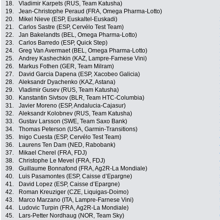
18.
Vladimir Karpets (RUS, Team Katusha)
19.
Jean-Christophe Peraud (FRA, Omega Pharma-Lotto)
20.
Mikel Nieve (ESP, Euskaltel-Euskadi)
21.
Carlos Sastre (ESP, Cervélo Test Team)
22.
Jan Bakelandts (BEL, Omega Pharma-Lotto)
23.
Carlos Barredo (ESP, Quick Step)
24.
Greg Van Avermaet (BEL, Omega Pharma-Lotto)
25.
Andrey Kashechkin (KAZ, Lampre-Farnese Vini)
26.
Markus Fothen (GER, Team Milram)
27.
David Garcia Dapena (ESP, Xacobeo Galicia)
28.
Aleksandr Dyachenko (KAZ, Astana)
29.
Vladimir Gusev (RUS, Team Katusha)
30.
Kanstantin Sivtsov (BLR, Team HTC-Columbia)
31.
Javier Moreno (ESP, Andalucia-Cajasur)
32.
Aleksandr Kolobnev (RUS, Team Katusha)
33.
Gustav Larsson (SWE, Team Saxo Bank)
34.
Thomas Peterson (USA, Garmin-Transitions)
35.
Inigo Cuesta (ESP, Cervélo Test Team)
36.
Laurens Ten Dam (NED, Rabobank)
37.
Mikael Cherel (FRA, FDJ)
38.
Christophe Le Mevel (FRA, FDJ)
39.
Guillaume Bonnafond (FRA, Ag2R-La Mondiale)
40.
Luis Pasamontes (ESP, Caisse d’Epargne)
41.
David Lopez (ESP, Caisse d’Epargne)
42.
Roman Kreuziger (CZE, Liquigas-Doimo)
43.
Marco Marzano (ITA, Lampre-Farnese Vini)
44.
Ludovic Turpin (FRA, Ag2R-La Mondiale)
45.
Lars-Petter Nordhaug (NOR, Team Sky)