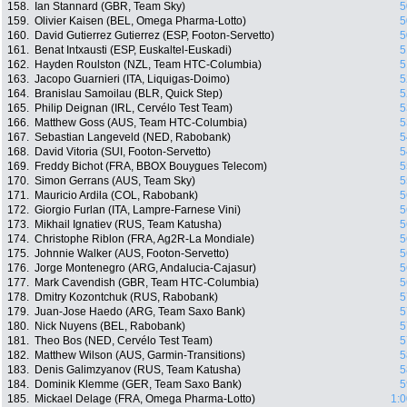
158.
Ian Stannard (GBR, Team Sky)
5
159.
Olivier Kaisen (BEL, Omega Pharma-Lotto)
5
160.
David Gutierrez Gutierrez (ESP, Footon-Servetto)
5
161.
Benat Intxausti (ESP, Euskaltel-Euskadi)
5
162.
Hayden Roulston (NZL, Team HTC-Columbia)
5
163.
Jacopo Guarnieri (ITA, Liquigas-Doimo)
5
164.
Branislau Samoilau (BLR, Quick Step)
5
165.
Philip Deignan (IRL, Cervélo Test Team)
5
166.
Matthew Goss (AUS, Team HTC-Columbia)
5
167.
Sebastian Langeveld (NED, Rabobank)
5
168.
David Vitoria (SUI, Footon-Servetto)
5
169.
Freddy Bichot (FRA, BBOX Bouygues Telecom)
5
170.
Simon Gerrans (AUS, Team Sky)
5
171.
Mauricio Ardila (COL, Rabobank)
5
172.
Giorgio Furlan (ITA, Lampre-Farnese Vini)
5
173.
Mikhail Ignatiev (RUS, Team Katusha)
5
174.
Christophe Riblon (FRA, Ag2R-La Mondiale)
5
175.
Johnnie Walker (AUS, Footon-Servetto)
5
176.
Jorge Montenegro (ARG, Andalucia-Cajasur)
5
177.
Mark Cavendish (GBR, Team HTC-Columbia)
5
178.
Dmitry Kozontchuk (RUS, Rabobank)
5
179.
Juan-Jose Haedo (ARG, Team Saxo Bank)
5
180.
Nick Nuyens (BEL, Rabobank)
5
181.
Theo Bos (NED, Cervélo Test Team)
5
182.
Matthew Wilson (AUS, Garmin-Transitions)
5
183.
Denis Galimzyanov (RUS, Team Katusha)
5
184.
Dominik Klemme (GER, Team Saxo Bank)
5
185.
Mickael Delage (FRA, Omega Pharma-Lotto)
1:0