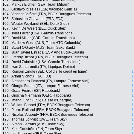
102.
Markus Eichler (GER, Team Milram)
103.
Gustavo Iglesias (ESP, Xacobeo Galicia)
104.
Vincent Jerôme (FRA, BBOX Bouygues Telecom)
105.
Sébastien Chavanel (FRA, FDJ)
106.
Wouter Weylandt (BEL, Quick Step)
107.
Kevin De Weert (BEL, Quick Step)
108.
Tyler Farrar (USA, Garmin-Transitions)
109.
David Millar (GBR, Garmin-Transitions)
110.
Matthew Goss (AUS, Team HTC-Columbia)
111.
Stuart O'Grady (AUS, Team Saxo Bank)
112.
Juan Javier Estrada (ESP, Andalucia-Cajasur)
113.
Freddy Bichot (FRA, BBOX Bouygues Telecom)
114.
David Zabriskie (USA, Garmin-Transitions)
115.
Ivan Santaromita (ITA, Liquigas-Doimo)
116.
Romain Zingle (BEL, Cofidis, le crédit en ligne)
1
117.
Arthur Vichot (FRA, FDJ)
1
118.
Alessandro Petacchi (ITA, Lampre-Farnese Vini)
1
119.
Giorgio Furlan (ITA, Lampre-Farnese Vini)
1
120.
Oscar Freire (ESP, Rabobank)
1
121.
Grischa Niermann (GER, Rabobank)
1
122.
Imanol Erviti (ESP, Caisse d’Epargne)
1
123.
William Bonnet (FRA, BBOX Bouygues Telecom)
1
124.
Pierre Rolland (FRA, BBOX Bouygues Telecom)
1
125.
Nicolas Vogondy (FRA, BBOX Bouygues Telecom)
1
126.
Thomas Löfkvist (SWE, Team Sky)
1
127.
Simon Gerrans (AUS, Team Sky)
1
128.
Kjell Carlström (FIN, Team Sky)
1
129.
Ian Stannard (GBR, Team Sky)
1