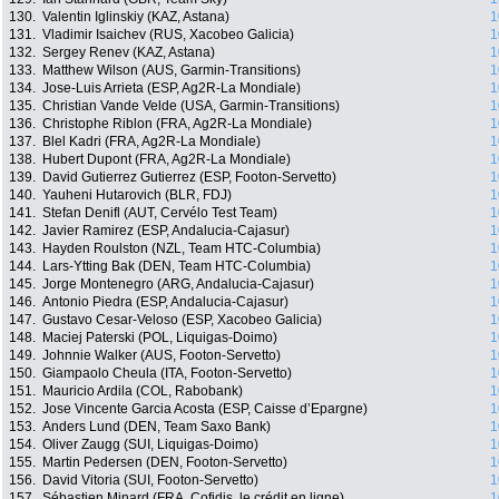
130.
Valentin Iglinskiy (KAZ, Astana)
1
131.
Vladimir Isaichev (RUS, Xacobeo Galicia)
1
132.
Sergey Renev (KAZ, Astana)
1
133.
Matthew Wilson (AUS, Garmin-Transitions)
1
134.
Jose-Luis Arrieta (ESP, Ag2R-La Mondiale)
1
135.
Christian Vande Velde (USA, Garmin-Transitions)
1
136.
Christophe Riblon (FRA, Ag2R-La Mondiale)
1
137.
Blel Kadri (FRA, Ag2R-La Mondiale)
1
138.
Hubert Dupont (FRA, Ag2R-La Mondiale)
1
139.
David Gutierrez Gutierrez (ESP, Footon-Servetto)
1
140.
Yauheni Hutarovich (BLR, FDJ)
1
141.
Stefan Denifl (AUT, Cervélo Test Team)
1
142.
Javier Ramirez (ESP, Andalucia-Cajasur)
1
143.
Hayden Roulston (NZL, Team HTC-Columbia)
1
144.
Lars-Ytting Bak (DEN, Team HTC-Columbia)
1
145.
Jorge Montenegro (ARG, Andalucia-Cajasur)
1
146.
Antonio Piedra (ESP, Andalucia-Cajasur)
1
147.
Gustavo Cesar-Veloso (ESP, Xacobeo Galicia)
1
148.
Maciej Paterski (POL, Liquigas-Doimo)
1
149.
Johnnie Walker (AUS, Footon-Servetto)
1
150.
Giampaolo Cheula (ITA, Footon-Servetto)
1
151.
Mauricio Ardila (COL, Rabobank)
1
152.
Jose Vincente Garcia Acosta (ESP, Caisse d’Epargne)
1
153.
Anders Lund (DEN, Team Saxo Bank)
1
154.
Oliver Zaugg (SUI, Liquigas-Doimo)
1
155.
Martin Pedersen (DEN, Footon-Servetto)
1
156.
David Vitoria (SUI, Footon-Servetto)
1
157.
Sébastien Minard (FRA, Cofidis, le crédit en ligne)
1