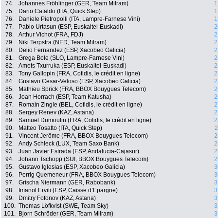
74.
Johannes Fröhlinger (GER, Team Milram)
1
75.
Dario Cataldo (ITA, Quick Step)
1
76.
Daniele Pietropolli (ITA, Lampre-Farnese Vini)
1
77.
Pablo Urtasun (ESP, Euskaltel-Euskadi)
2
78.
Arthur Vichot (FRA, FDJ)
2
79.
Niki Terpstra (NED, Team Milram)
2
80.
Delio Fernandez (ESP, Xacobeo Galicia)
2
81.
Grega Bole (SLO, Lampre-Farnese Vini)
2
82.
Amets Txurruka (ESP, Euskaltel-Euskadi)
2
83.
Tony Gallopin (FRA, Cofidis, le crédit en ligne)
2
84.
Gustavo Cesar-Veloso (ESP, Xacobeo Galicia)
2
85.
Mathieu Sprick (FRA, BBOX Bouygues Telecom)
2
86.
Joan Horrach (ESP, Team Katusha)
2
87.
Romain Zingle (BEL, Cofidis, le crédit en ligne)
2
88.
Sergey Renev (KAZ, Astana)
2
89.
Samuel Dumoulin (FRA, Cofidis, le crédit en ligne)
2
90.
Matteo Tosatto (ITA, Quick Step)
2
91.
Vincent Jerôme (FRA, BBOX Bouygues Telecom)
2
92.
Andy Schleck (LUX, Team Saxo Bank)
2
93.
Juan Javier Estrada (ESP, Andalucia-Cajasur)
2
94.
Johann Tschopp (SUI, BBOX Bouygues Telecom)
2
95.
Gustavo Iglesias (ESP, Xacobeo Galicia)
3
96.
Perrig Quemeneur (FRA, BBOX Bouygues Telecom)
3
97.
Grischa Niermann (GER, Rabobank)
3
98.
Imanol Erviti (ESP, Caisse d’Epargne)
3
99.
Dmitry Fofonov (KAZ, Astana)
3
100.
Thomas Löfkvist (SWE, Team Sky)
3
101.
Bjorn Schröder (GER, Team Milram)
3