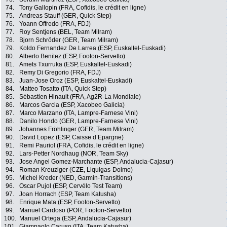
74.
Tony Gallopin (FRA, Cofidis, le crédit en ligne)
75.
Andreas Stauff (GER, Quick Step)
76.
Yoann Offredo (FRA, FDJ)
77.
Roy Sentjens (BEL, Team Milram)
78.
Bjorn Schröder (GER, Team Milram)
79.
Koldo Fernandez De Larrea (ESP, Euskaltel-Euskadi)
80.
Alberto Benitez (ESP, Footon-Servetto)
81.
Amets Txurruka (ESP, Euskaltel-Euskadi)
82.
Remy Di Gregorio (FRA, FDJ)
83.
Juan-Jose Oroz (ESP, Euskaltel-Euskadi)
84.
Matteo Tosatto (ITA, Quick Step)
85.
Sébastien Hinault (FRA, Ag2R-La Mondiale)
86.
Marcos Garcia (ESP, Xacobeo Galicia)
87.
Marco Marzano (ITA, Lampre-Farnese Vini)
88.
Danilo Hondo (GER, Lampre-Farnese Vini)
89.
Johannes Fröhlinger (GER, Team Milram)
90.
David Lopez (ESP, Caisse d’Epargne)
91.
Remi Pauriol (FRA, Cofidis, le crédit en ligne)
92.
Lars-Petter Nordhaug (NOR, Team Sky)
93.
Jose Angel Gomez-Marchante (ESP, Andalucia-Cajasur)
94.
Roman Kreuziger (CZE, Liquigas-Doimo)
95.
Michel Kreder (NED, Garmin-Transitions)
96.
Oscar Pujol (ESP, Cervélo Test Team)
97.
Joan Horrach (ESP, Team Katusha)
98.
Enrique Mata (ESP, Footon-Servetto)
99.
Manuel Cardoso (POR, Footon-Servetto)
100.
Manuel Ortega (ESP, Andalucia-Cajasur)
101.
Giampaolo Caruso (ITA, Team Katusha)