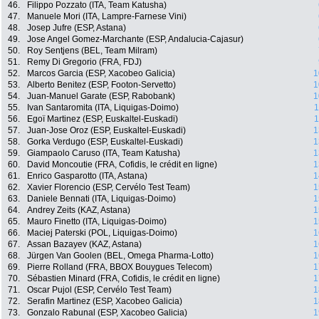
46.
Filippo Pozzato (ITA, Team Katusha)
47.
Manuele Mori (ITA, Lampre-Farnese Vini)
48.
Josep Jufre (ESP, Astana)
49.
Jose Angel Gomez-Marchante (ESP, Andalucia-Cajasur)
50.
Roy Sentjens (BEL, Team Milram)
51.
Remy Di Gregorio (FRA, FDJ)
52.
Marcos Garcia (ESP, Xacobeo Galicia)
1
53.
Alberto Benitez (ESP, Footon-Servetto)
1
54.
Juan-Manuel Garate (ESP, Rabobank)
1
55.
Ivan Santaromita (ITA, Liquigas-Doimo)
1
56.
Egoï Martinez (ESP, Euskaltel-Euskadi)
1
57.
Juan-Jose Oroz (ESP, Euskaltel-Euskadi)
1
58.
Gorka Verdugo (ESP, Euskaltel-Euskadi)
1
59.
Giampaolo Caruso (ITA, Team Katusha)
1
60.
David Moncoutie (FRA, Cofidis, le crédit en ligne)
1
61.
Enrico Gasparotto (ITA, Astana)
1
62.
Xavier Florencio (ESP, Cervélo Test Team)
1
63.
Daniele Bennati (ITA, Liquigas-Doimo)
1
64.
Andrey Zeits (KAZ, Astana)
1
65.
Mauro Finetto (ITA, Liquigas-Doimo)
1
66.
Maciej Paterski (POL, Liquigas-Doimo)
1
67.
Assan Bazayev (KAZ, Astana)
1
68.
Jürgen Van Goolen (BEL, Omega Pharma-Lotto)
1
69.
Pierre Rolland (FRA, BBOX Bouygues Telecom)
1
70.
Sébastien Minard (FRA, Cofidis, le crédit en ligne)
1
71.
Oscar Pujol (ESP, Cervélo Test Team)
1
72.
Serafin Martinez (ESP, Xacobeo Galicia)
1
73.
Gonzalo Rabunal (ESP, Xacobeo Galicia)
1