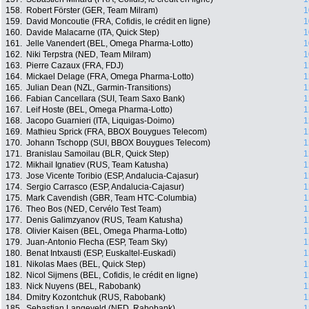
158.
Robert Förster (GER, Team Milram)
1
159.
David Moncoutie (FRA, Cofidis, le crédit en ligne)
1
160.
Davide Malacarne (ITA, Quick Step)
1
161.
Jelle Vanendert (BEL, Omega Pharma-Lotto)
1
162.
Niki Terpstra (NED, Team Milram)
1
163.
Pierre Cazaux (FRA, FDJ)
1
164.
Mickael Delage (FRA, Omega Pharma-Lotto)
1
165.
Julian Dean (NZL, Garmin-Transitions)
1
166.
Fabian Cancellara (SUI, Team Saxo Bank)
1
167.
Leif Hoste (BEL, Omega Pharma-Lotto)
1
168.
Jacopo Guarnieri (ITA, Liquigas-Doimo)
1
169.
Mathieu Sprick (FRA, BBOX Bouygues Telecom)
1
170.
Johann Tschopp (SUI, BBOX Bouygues Telecom)
1
171.
Branislau Samoilau (BLR, Quick Step)
1
172.
Mikhail Ignatiev (RUS, Team Katusha)
1
173.
Jose Vicente Toribio (ESP, Andalucia-Cajasur)
1
174.
Sergio Carrasco (ESP, Andalucia-Cajasur)
1
175.
Mark Cavendish (GBR, Team HTC-Columbia)
1
176.
Theo Bos (NED, Cervélo Test Team)
1
177.
Denis Galimzyanov (RUS, Team Katusha)
1
178.
Olivier Kaisen (BEL, Omega Pharma-Lotto)
1
179.
Juan-Antonio Flecha (ESP, Team Sky)
1
180.
Benat Intxausti (ESP, Euskaltel-Euskadi)
1
181.
Nikolas Maes (BEL, Quick Step)
1
182.
Nicol Sijmens (BEL, Cofidis, le crédit en ligne)
1
183.
Nick Nuyens (BEL, Rabobank)
1
184.
Dmitry Kozontchuk (RUS, Rabobank)
1
185.
Sebastian Langeveld (NED, Rabobank)
1