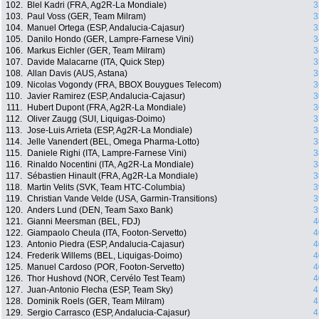
102.
Blel Kadri (FRA, Ag2R-La Mondiale)
3
103.
Paul Voss (GER, Team Milram)
3
104.
Manuel Ortega (ESP, Andalucia-Cajasur)
3
105.
Danilo Hondo (GER, Lampre-Farnese Vini)
3
106.
Markus Eichler (GER, Team Milram)
3
107.
Davide Malacarne (ITA, Quick Step)
3
108.
Allan Davis (AUS, Astana)
3
109.
Nicolas Vogondy (FRA, BBOX Bouygues Telecom)
3
110.
Javier Ramirez (ESP, Andalucia-Cajasur)
3
111.
Hubert Dupont (FRA, Ag2R-La Mondiale)
3
112.
Oliver Zaugg (SUI, Liquigas-Doimo)
3
113.
Jose-Luis Arrieta (ESP, Ag2R-La Mondiale)
3
114.
Jelle Vanendert (BEL, Omega Pharma-Lotto)
3
115.
Daniele Righi (ITA, Lampre-Farnese Vini)
3
116.
Rinaldo Nocentini (ITA, Ag2R-La Mondiale)
3
117.
Sébastien Hinault (FRA, Ag2R-La Mondiale)
3
118.
Martin Velits (SVK, Team HTC-Columbia)
3
119.
Christian Vande Velde (USA, Garmin-Transitions)
3
120.
Anders Lund (DEN, Team Saxo Bank)
3
121.
Gianni Meersman (BEL, FDJ)
4
122.
Giampaolo Cheula (ITA, Footon-Servetto)
4
123.
Antonio Piedra (ESP, Andalucia-Cajasur)
4
124.
Frederik Willems (BEL, Liquigas-Doimo)
4
125.
Manuel Cardoso (POR, Footon-Servetto)
4
126.
Thor Hushovd (NOR, Cervélo Test Team)
4
127.
Juan-Antonio Flecha (ESP, Team Sky)
4
128.
Dominik Roels (GER, Team Milram)
4
129.
Sergio Carrasco (ESP, Andalucia-Cajasur)
4