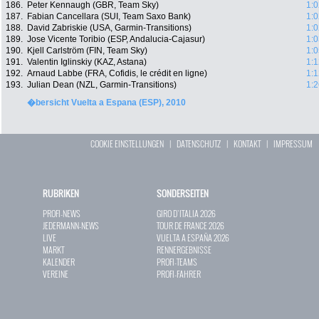
186.
Peter Kennaugh (GBR, Team Sky)
1:0
187.
Fabian Cancellara (SUI, Team Saxo Bank)
1:0
188.
David Zabriskie (USA, Garmin-Transitions)
1:0
189.
Jose Vicente Toribio (ESP, Andalucia-Cajasur)
1:0
190.
Kjell Carlström (FIN, Team Sky)
1:0
191.
Valentin Iglinskiy (KAZ, Astana)
1:1
192.
Arnaud Labbe (FRA, Cofidis, le crédit en ligne)
1:1
193.
Julian Dean (NZL, Garmin-Transitions)
1:2
�bersicht Vuelta a Espana (ESP), 2010
COOKIE EINSTELLUNGEN
|
DATENSCHUTZ
|
KONTAKT
|
IMPRESSUM
RUBRIKEN
SONDERSEITEN
PROFI-NEWS
GIRO D`ITALIA 2026
JEDERMANN-NEWS
TOUR DE FRANCE 2026
LIVE
VUELTA A ESPAÑA 2026
MARKT
RENNERGEBNISSE
KALENDER
PROFI-TEAMS
VEREINE
PROFI-FAHRER