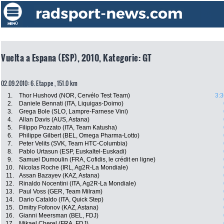
Vuelta a Espana (ESP), 2010, Kategorie: GT
02.09.2010: 6. Etappe , 151.0 km
1.
Thor Hushovd (NOR, Cervélo Test Team)
3:3
2.
Daniele Bennati (ITA, Liquigas-Doimo)
3.
Grega Bole (SLO, Lampre-Farnese Vini)
4.
Allan Davis (AUS, Astana)
5.
Filippo Pozzato (ITA, Team Katusha)
6.
Philippe Gilbert (BEL, Omega Pharma-Lotto)
7.
Peter Velits (SVK, Team HTC-Columbia)
8.
Pablo Urtasun (ESP, Euskaltel-Euskadi)
9.
Samuel Dumoulin (FRA, Cofidis, le crédit en ligne)
10.
Nicolas Roche (IRL, Ag2R-La Mondiale)
11.
Assan Bazayev (KAZ, Astana)
12.
Rinaldo Nocentini (ITA, Ag2R-La Mondiale)
13.
Paul Voss (GER, Team Milram)
14.
Dario Cataldo (ITA, Quick Step)
15.
Dmitry Fofonov (KAZ, Astana)
16.
Gianni Meersman (BEL, FDJ)
17.
Mikael Cherel (FRA, FDJ)