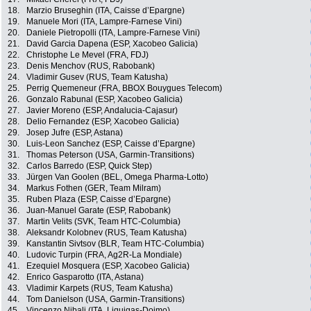
18.
Marzio Bruseghin (ITA, Caisse d’Epargne)
19.
Manuele Mori (ITA, Lampre-Farnese Vini)
20.
Daniele Pietropolli (ITA, Lampre-Farnese Vini)
21.
David Garcia Dapena (ESP, Xacobeo Galicia)
22.
Christophe Le Mevel (FRA, FDJ)
23.
Denis Menchov (RUS, Rabobank)
24.
Vladimir Gusev (RUS, Team Katusha)
25.
Perrig Quemeneur (FRA, BBOX Bouygues Telecom)
26.
Gonzalo Rabunal (ESP, Xacobeo Galicia)
27.
Javier Moreno (ESP, Andalucia-Cajasur)
28.
Delio Fernandez (ESP, Xacobeo Galicia)
29.
Josep Jufre (ESP, Astana)
30.
Luis-Leon Sanchez (ESP, Caisse d’Epargne)
31.
Thomas Peterson (USA, Garmin-Transitions)
32.
Carlos Barredo (ESP, Quick Step)
33.
Jürgen Van Goolen (BEL, Omega Pharma-Lotto)
34.
Markus Fothen (GER, Team Milram)
35.
Ruben Plaza (ESP, Caisse d’Epargne)
36.
Juan-Manuel Garate (ESP, Rabobank)
37.
Martin Velits (SVK, Team HTC-Columbia)
38.
Aleksandr Kolobnev (RUS, Team Katusha)
39.
Kanstantin Sivtsov (BLR, Team HTC-Columbia)
40.
Ludovic Turpin (FRA, Ag2R-La Mondiale)
41.
Ezequiel Mosquera (ESP, Xacobeo Galicia)
42.
Enrico Gasparotto (ITA, Astana)
43.
Vladimir Karpets (RUS, Team Katusha)
44.
Tom Danielson (USA, Garmin-Transitions)
45.
Vincenzo Nibali (ITA, Liquigas-Doimo)