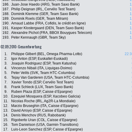
186.
Juan-Jose Haedo (ARG, Team Saxo Bank)
1
187.
Philip Deignan (IRL, Cervélo Test Team)
1
188.
Dominik Klemme (GER, Team Saxo Bank)
1
189.
Dominik Roels (GER, Team Milram)
1
190.
Arnaud Labbe (FRA, Cofidis, le crédit en ligne)
1
191.
Kasper Klostergaard (DEN, Team Saxo Bank)
1
192.
Alexandre Pichot (FRA, BBOX Bouygues Telecom)
1
193.
Peter Kennaugh (GBR, Team Sky)
1
02.09.2010: Gesamtwertung
1.
Philippe Gilbert (BEL, Omega Pharma-Lotto)
22:3
2.
Igor Anton (ESP, Euskaltel-Euskadi)
3.
Joaquin Rodriguez (ESP, Team Katusha)
4.
Vincenzo Nibali (ITA, Liquigas-Doimo)
5.
Peter Velits (SVK, Team HTC-Columbia)
6.
Tejay Van Garderen (USA, Team HTC-Columbia)
7.
Xavier Tondo (ESP, Cervélo Test Team)
8.
Frank Schleck (LUX, Team Saxo Bank)
9.
Ruben Plaza (ESP, Caisse d’Epargne)
10.
Ezequiel Mosquera (ESP, Xacobeo Galicia)
11.
Nicolas Roche (IRL, Ag2R-La Mondiale)
12.
Marzio Bruseghin (ITA, Caisse d’Epargne)
13.
David Arroyo (ESP, Caisse d’Epargne)
14.
Denis Menchov (RUS, Rabobank)
15.
Rigoberto Uran (COL, Caisse d’Epargne)
16.
Tom Danielson (USA, Garmin-Transitions)
17.
Luis-Leon Sanchez (ESP, Caisse d’Epargne)