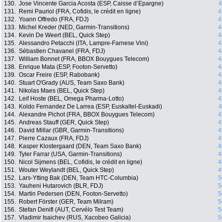
130.
Jose Vincente Garcia Acosta (ESP, Caisse d’Epargne)
4
131.
Remi Pauriol (FRA, Cofidis, le crédit en ligne)
4
132.
Yoann Offredo (FRA, FDJ)
4
133.
Michel Kreder (NED, Garmin-Transitions)
4
134.
Kevin De Weert (BEL, Quick Step)
4
135.
Alessandro Petacchi (ITA, Lampre-Farnese Vini)
4
136.
Sébastien Chavanel (FRA, FDJ)
4
137.
William Bonnet (FRA, BBOX Bouygues Telecom)
4
138.
Enrique Mata (ESP, Footon-Servetto)
4
139.
Oscar Freire (ESP, Rabobank)
4
140.
Stuart O'Grady (AUS, Team Saxo Bank)
4
141.
Nikolas Maes (BEL, Quick Step)
4
142.
Leif Hoste (BEL, Omega Pharma-Lotto)
4
143.
Koldo Fernandez De Larrea (ESP, Euskaltel-Euskadi)
4
144.
Alexandre Pichot (FRA, BBOX Bouygues Telecom)
4
145.
Andreas Stauff (GER, Quick Step)
4
146.
David Millar (GBR, Garmin-Transitions)
4
147.
Pierre Cazaux (FRA, FDJ)
4
148.
Kasper Klostergaard (DEN, Team Saxo Bank)
4
149.
Tyler Farrar (USA, Garmin-Transitions)
4
150.
Nicol Sijmens (BEL, Cofidis, le crédit en ligne)
4
151.
Wouter Weylandt (BEL, Quick Step)
4
152.
Lars-Ytting Bak (DEN, Team HTC-Columbia)
5
153.
Yauheni Hutarovich (BLR, FDJ)
5
154.
Martin Pedersen (DEN, Footon-Servetto)
5
155.
Robert Förster (GER, Team Milram)
5
156.
Stefan Denifl (AUT, Cervélo Test Team)
5
157.
Vladimir Isaichev (RUS, Xacobeo Galicia)
5