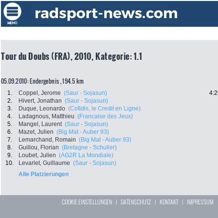
Tour du Doubs (FRA), 2010, Kategorie: 1.1
05.09.2010: Endergebnis , 194.5 km
1.
Coppel, Jerome
(Saur - Sojasun)
4:2
2.
Hivert, Jonathan
(Saur - Sojasun)
3.
Duque, Leonardo
(Cofidis, le Credit en Ligne)
4.
Ladagnous, Matthieu
(Francaise des Jeux)
5.
Mangel, Laurent
(Saur - Sojasun)
6.
Mazet, Julien
(Big Mat - Auber 93)
7.
Lemarchand, Romain
(Big Mat - Auber 93)
8.
Guillou, Florian
(Bretagne - Schuller)
9.
Loubet, Julien
(AG2R La Mondiale)
10.
Levarlet, Guillaume
(Saur - Sojasun)
Alle Platzierungen
COOKIE EINSTELLUNGEN
|
DATENSCHUTZ
|
KONTAKT
|
IMPRESSUM