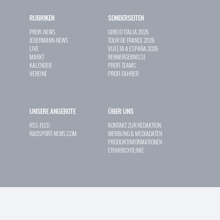
RUBRIKEN
SONDERSEITEN
PROFI-NEWS
GIRO D`ITALIA 2026
JEDERMANN-NEWS
TOUR DE FRANCE 2026
LIVE
VUELTA A ESPAÑA 2026
MARKT
RENNERGEBNISSE
KALENDER
PROFI-TEAMS
VEREINE
PROFI-FAHRER
UNSERE ANGEBOTE
ÜBER UNS
RSS-FEED
KONTAKT ZUR REDAKTION
RADSPORT-NEWS.COM
WERBUNG & MEDIADATEN
PRODUKTINFORMATIONEN
ETHIKRICHTLINIE