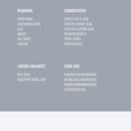
RUBRIKEN
SONDERSEITEN
PROFI-NEWS
GIRO D`ITALIA 2026
JEDERMANN-NEWS
TOUR DE FRANCE 2026
LIVE
VUELTA A ESPAÑA 2026
MARKT
RENNERGEBNISSE
KALENDER
PROFI-TEAMS
VEREINE
PROFI-FAHRER
UNSERE ANGEBOTE
ÜBER UNS
RSS-FEED
KONTAKT ZUR REDAKTION
RADSPORT-NEWS.COM
WERBUNG & MEDIADATEN
PRODUKTINFORMATIONEN
ETHIKRICHTLINIE