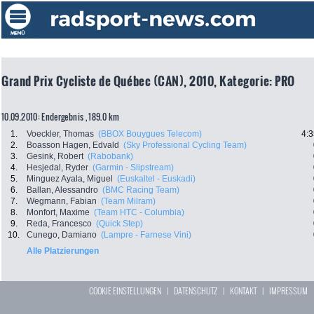
Grand Prix Cycliste de Québec (CAN), 2010, Kategorie: PRO
10.09.2010: Endergebnis , 189.0 km
1.
Voeckler, Thomas
(BBOX Bouygues Telecom)
4:3
2.
Boasson Hagen, Edvald
(Sky Professional Cycling Team)
3.
Gesink, Robert
(Rabobank)
4.
Hesjedal, Ryder
(Garmin - Slipstream)
5.
Minguez Ayala, Miguel
(Euskaltel - Euskadi)
6.
Ballan, Alessandro
(BMC Racing Team)
7.
Wegmann, Fabian
(Team Milram)
8.
Monfort, Maxime
(Team HTC - Columbia)
9.
Reda, Francesco
(Quick Step)
10.
Cunego, Damiano
(Lampre - Farnese Vini)
Alle Platzierungen
COOKIE EINSTELLUNGEN
|
DATENSCHUTZ
|
KONTAKT
|
IMPRESSUM