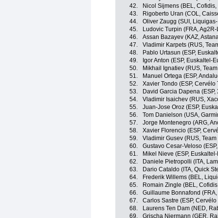
42.
Nicol Sijmens (BEL, Cofidis, 
43.
Rigoberto Uran (COL, Caiss
44.
Oliver Zaugg (SUI, Liquigas
45.
Ludovic Turpin (FRA, Ag2R-
46.
Assan Bazayev (KAZ, Astan
47.
Vladimir Karpets (RUS, Tea
48.
Pablo Urtasun (ESP, Euskalt
49.
Igor Anton (ESP, Euskaltel-E
50.
Mikhail Ignatiev (RUS, Team
51.
Manuel Ortega (ESP, Andalu
52.
Xavier Tondo (ESP, Cervélo 
53.
David Garcia Dapena (ESP, 
54.
Vladimir Isaichev (RUS, Xac
55.
Juan-Jose Oroz (ESP, Euskal
56.
Tom Danielson (USA, Garmin
57.
Jorge Montenegro (ARG, And
58.
Xavier Florencio (ESP, Cerv
59.
Vladimir Gusev (RUS, Team
60.
Gustavo Cesar-Veloso (ESP,
61.
Mikel Nieve (ESP, Euskaltel
62.
Daniele Pietropolli (ITA, La
63.
Dario Cataldo (ITA, Quick St
64.
Frederik Willems (BEL, Liqu
65.
Romain Zingle (BEL, Cofidis, 
66.
Guillaume Bonnafond (FRA,
67.
Carlos Sastre (ESP, Cervélo
68.
Laurens Ten Dam (NED, Ra
69.
Grischa Niermann (GER, R