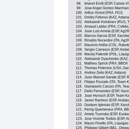
98.
Imanol Erviti (ESP, Caisse d
99.
Jose Angel Gomez-Marchante
100.
Arthur Vichot (FRA, FDJ)
101.
Dmitry Fofonov (KAZ, Astana
102.
Aleksandr Kolobnev (RUS, 
103.
Arnaud Labbe (FRA, Cofidis, 
104.
Jose-Luis Arrieta (ESP, Ag2
105.
Marcos Garcia (ESP, Xacobe
106.
Rinaldo Nocentini (ITA, Ag2
107.
Mauricio Ardila (COL, Rabo
108.
Sergio Carrasco (ESP, Andal
109.
Maciej Paterski (POL, Liqui
110.
Aleksandr Dyachenko (KAZ,
111.
Mathieu Sprick (FRA, BBOX
112.
Thomas Peterson (USA, Garm
113.
Andrey Zeits (KAZ, Astana)
114.
Juan-Manuel Garate (ESP, 
115.
Filippo Pozzato (ITA, Team 
116.
Giampaolo Caruso (ITA, Te
117.
Delio Fernandez (ESP, Xaco
118.
Joan Horrach (ESP, Team K
119.
Javier Ramirez (ESP, Andalu
120.
Gustavo Iglesias (ESP, Xaco
121.
Perrig Quemeneur (FRA, B
122.
Amets Txurruka (ESP, Euskal
123.
Jose Vicente Toribio (ESP, 
124.
Mauro Finetto (ITA, Liquiga
125.
Philippe Gilbert (BEL, Omeg