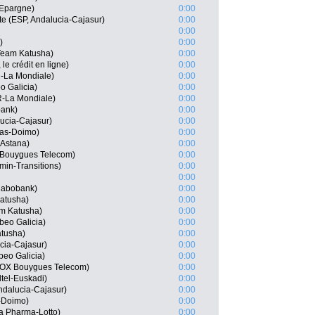
’Epargne)
0:00
 (ESP, Andalucia-Cajasur)
0:00
0:00
)
0:00
Team Katusha)
0:00
le crédit en ligne)
0:00
R-La Mondiale)
0:00
o Galicia)
0:00
R-La Mondiale)
0:00
bank)
0:00
ucia-Cajasur)
0:00
gas-Doimo)
0:00
 Astana)
0:00
 Bouygues Telecom)
0:00
in-Transitions)
0:00
0:00
Rabobank)
0:00
Katusha)
0:00
am Katusha)
0:00
beo Galicia)
0:00
atusha)
0:00
cia-Cajasur)
0:00
beo Galicia)
0:00
BOX Bouygues Telecom)
0:00
tel-Euskadi)
0:00
Andalucia-Cajasur)
0:00
s-Doimo)
0:00
a Pharma-Lotto)
0:00