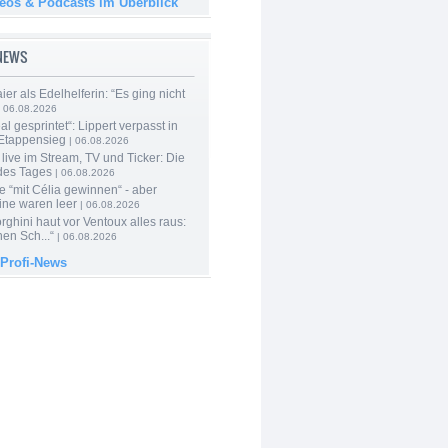
deos & Podcasts im Überblick
-NEWS
er als Edelhelferin: “Es ging nicht
 06.08.2026
al gesprintet“: Lippert verpasst in
Etappensieg
| 06.08.2026
live im Stream, TV und Ticker: Die
des Tages
| 06.08.2026
e “mit Célia gewinnen“ - aber
ine waren leer
| 06.08.2026
ghini haut vor Ventoux alles raus:
en Sch...“
| 06.08.2026
 Profi-News