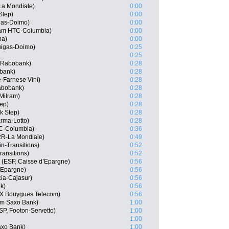
La Mondiale)
0:00
Step)
0:00
igas-Doimo)
0:00
eam HTC-Columbia)
0:00
na)
0:00
uigas-Doimo)
0:25
0:25
 Rabobank)
0:28
bank)
0:28
-Farnese Vini)
0:28
abobank)
0:28
Milram)
0:28
tep)
0:28
k Step)
0:28
rma-Lotto)
0:28
TC-Columbia)
0:36
2R-La Mondiale)
0:49
n-Transitions)
0:52
ransitions)
0:52
 (ESP, Caisse d’Epargne)
0:56
’Epargne)
0:56
ia-Cajasur)
0:56
k)
0:56
OX Bouygues Telecom)
0:56
am Saxo Bank)
1:00
SP, Footon-Servetto)
1:00
1:00
axo Bank)
1:00