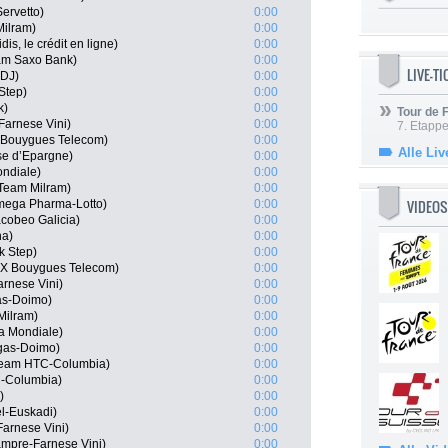
ervetto)
0:00
Milram)
0:00
s, le crédit en ligne)
0:00
am Saxo Bank)
0:00
LIVE-T
FDJ)
0:00
Step)
0:00
k)
0:00
Tour de
Farnese Vini)
0:00
7. Etappe
 Bouygues Telecom)
0:00
Alle Liv
se d’Epargne)
0:00
ondiale)
0:00
Team Milram)
0:00
VIDEOS
mega Pharma-Lotto)
0:00
cobeo Galicia)
0:00
na)
0:00
k Step)
0:00
OX Bouygues Telecom)
0:00
rnese Vini)
0:00
gas-Doimo)
0:00
Milram)
0:00
a Mondiale)
0:00
igas-Doimo)
0:00
Team HTC-Columbia)
0:00
C-Columbia)
0:00
)
0:00
el-Euskadi)
0:00
Farnese Vini)
0:00
mpre-Farnese Vini)
0:00