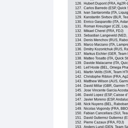
126.
Hubert Dupont (FRA, Ag2R-
127.
Carlos Barredo (ESP, Quick 
128.
Ivan Santaromita (ITA, Liqu
129.
Kanstantin Sivtsov (BLR, T
130.
Enrico Gasparotto (ITA, Asta
131.
Roman Kreuziger (CZE, Liq
132.
Mikael Cherel (FRA, FDJ)
133.
Sebastian Langeveld (NED,
134.
Denis Menchov (RUS, Rabo
135.
Marco Marzano (ITA, Lampre
136.
Dmitry Kozontchuk (RUS, R
137.
Markus Eichler (GER, Team 
138.
Matteo Tosatto (ITA, Quick S
139.
Davide Malacarne (ITA, Quic
140.
Leif Hoste (BEL, Omega Pha
141.
Martin Velits (SVK, Team H
142.
Christophe Riblon (FRA, Ag
143.
Matthew Wilson (AUS, Garmi
144.
David Millar (GBR, Garmin-T
145.
Jose Vincente Garcia Acosta
146.
David Lopez (ESP, Caisse d
147.
Javier Moreno (ESP, Andaluc
148.
Nick Nuyens (BEL, Raboban
149.
Nicolas Vogondy (FRA, BB
150.
Fabian Cancellara (SUI, Te
151.
David Gutierrez Gutierrez (E
152.
Pierre Cazaux (FRA, FDJ)
153.
Anders Lund (DEN, Team S