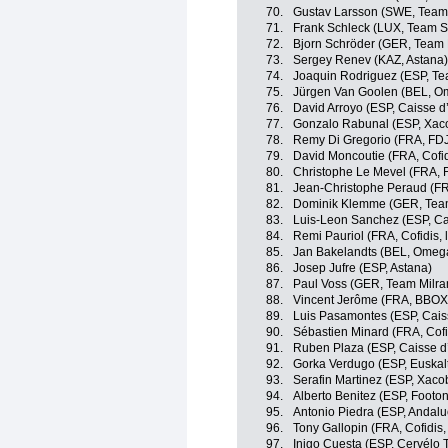
70.
Gustav Larsson (SWE, Team
71.
Frank Schleck (LUX, Team 
72.
Bjorn Schröder (GER, Team 
73.
Sergey Renev (KAZ, Astana)
74.
Joaquin Rodriguez (ESP, T
75.
Jürgen Van Goolen (BEL, O
76.
David Arroyo (ESP, Caisse 
77.
Gonzalo Rabunal (ESP, Xaco
78.
Remy Di Gregorio (FRA, FD
79.
David Moncoutie (FRA, Cofidis
80.
Christophe Le Mevel (FRA, 
81.
Jean-Christophe Peraud (F
82.
Dominik Klemme (GER, Tea
83.
Luis-Leon Sanchez (ESP, Ca
84.
Remi Pauriol (FRA, Cofidis, l
85.
Jan Bakelandts (BEL, Omeg
86.
Josep Jufre (ESP, Astana)
87.
Paul Voss (GER, Team Milr
88.
Vincent Jerôme (FRA, BBOX
89.
Luis Pasamontes (ESP, Cais
90.
Sébastien Minard (FRA, Cofidi
91.
Ruben Plaza (ESP, Caisse d
92.
Gorka Verdugo (ESP, Euskal
93.
Serafin Martinez (ESP, Xaco
94.
Alberto Benitez (ESP, Footon
95.
Antonio Piedra (ESP, Andalu
96.
Tony Gallopin (FRA, Cofidis, 
97.
Inigo Cuesta (ESP, Cervélo 