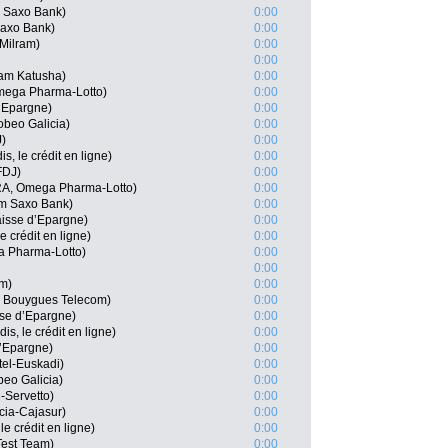
 Saxo Bank)
0:00
Saxo Bank)
0:00
Milram)
0:00
0:00
eam Katusha)
0:00
mega Pharma-Lotto)
0:00
d’Epargne)
0:00
beo Galicia)
0:00
J)
0:00
, le crédit en ligne)
0:00
FDJ)
0:00
RA, Omega Pharma-Lotto)
0:00
m Saxo Bank)
0:00
isse d’Epargne)
0:00
e crédit en ligne)
0:00
a Pharma-Lotto)
0:00
0:00
am)
0:00
 Bouygues Telecom)
0:00
se d’Epargne)
0:00
s, le crédit en ligne)
0:00
’Epargne)
0:00
tel-Euskadi)
0:00
beo Galicia)
0:00
-Servetto)
0:00
cia-Cajasur)
0:00
le crédit en ligne)
0:00
Test Team)
0:00