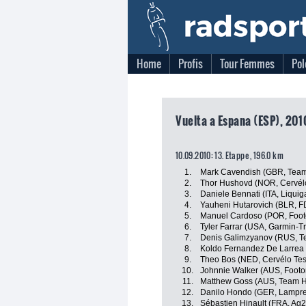
Home
Profis
Tour Femmes
Pol
Vuelta a Espana (ESP), 201
10.09.2010: 13. Etappe , 196.0 km
1.
Mark Cavendish (GBR, Tea
2.
Thor Hushovd (NOR, Cervél
3.
Daniele Bennati (ITA, Liqui
4.
Yauheni Hutarovich (BLR, F
5.
Manuel Cardoso (POR, Foot
6.
Tyler Farrar (USA, Garmin-Tr
7.
Denis Galimzyanov (RUS, T
8.
Koldo Fernandez De Larrea 
9.
Theo Bos (NED, Cervélo Tes
10.
Johnnie Walker (AUS, Footo
11.
Matthew Goss (AUS, Team 
12.
Danilo Hondo (GER, Lampre
13.
Sébastien Hinault (FRA, Ag