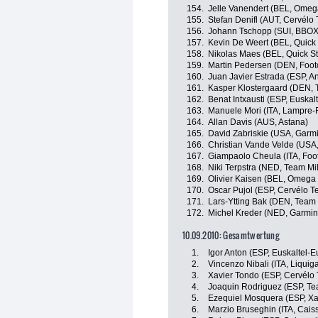
154.
Jelle Vanendert (BEL, Omeg
155.
Stefan Denifl (AUT, Cervélo
156.
Johann Tschopp (SUI, BBO
157.
Kevin De Weert (BEL, Quick
158.
Nikolas Maes (BEL, Quick S
159.
Martin Pedersen (DEN, Foot
160.
Juan Javier Estrada (ESP, A
161.
Kasper Klostergaard (DEN,
162.
Benat Intxausti (ESP, Euskal
163.
Manuele Mori (ITA, Lampre-
164.
Allan Davis (AUS, Astana)
165.
David Zabriskie (USA, Garmi
166.
Christian Vande Velde (USA,
167.
Giampaolo Cheula (ITA, Foo
168.
Niki Terpstra (NED, Team Mi
169.
Olivier Kaisen (BEL, Omega
170.
Oscar Pujol (ESP, Cervélo T
171.
Lars-Ytting Bak (DEN, Tea
172.
Michel Kreder (NED, Garmin-
10.09.2010: Gesamtwertung
1.
Igor Anton (ESP, Euskaltel-E
2.
Vincenzo Nibali (ITA, Liqui
3.
Xavier Tondo (ESP, Cervélo 
4.
Joaquin Rodriguez (ESP, T
5.
Ezequiel Mosquera (ESP, Xa
6.
Marzio Bruseghin (ITA, Cais