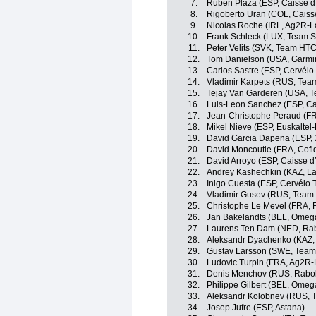
7.
Ruben Plaza (ESP, Caisse d
8.
Rigoberto Uran (COL, Caiss
9.
Nicolas Roche (IRL, Ag2R-L
10.
Frank Schleck (LUX, Team 
11.
Peter Velits (SVK, Team HT
12.
Tom Danielson (USA, Garmin
13.
Carlos Sastre (ESP, Cervélo
14.
Vladimir Karpets (RUS, Tea
15.
Tejay Van Garderen (USA, 
16.
Luis-Leon Sanchez (ESP, Ca
17.
Jean-Christophe Peraud (F
18.
Mikel Nieve (ESP, Euskaltel
19.
David Garcia Dapena (ESP, 
20.
David Moncoutie (FRA, Cofidis
21.
David Arroyo (ESP, Caisse 
22.
Andrey Kashechkin (KAZ, La
23.
Inigo Cuesta (ESP, Cervélo 
24.
Vladimir Gusev (RUS, Team
25.
Christophe Le Mevel (FRA, 
26.
Jan Bakelandts (BEL, Omeg
27.
Laurens Ten Dam (NED, Ra
28.
Aleksandr Dyachenko (KAZ,
29.
Gustav Larsson (SWE, Team
30.
Ludovic Turpin (FRA, Ag2R-
31.
Denis Menchov (RUS, Rabo
32.
Philippe Gilbert (BEL, Omeg
33.
Aleksandr Kolobnev (RUS, 
34.
Josep Jufre (ESP, Astana)