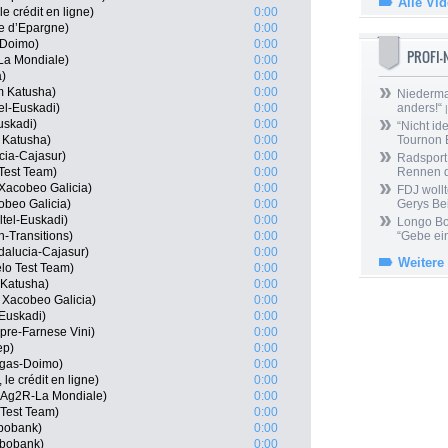
Alle Vi
le crédit en ligne)
0:00
e d’Epargne)
0:00
-Doimo)
0:00
PROFI
La Mondiale)
0:00
a)
0:00
m Katusha)
0:00
Niedermai
el-Euskadi)
0:00
anders!“
|
uskadi)
0:00
“Nicht ide
 Katusha)
0:00
Tournon 
cia-Cajasur)
0:00
Radsport 
Test Team)
0:00
Rennen 
Xacobeo Galicia)
0:00
FDJ wollt
obeo Galicia)
0:00
Gerys Be
tel-Euskadi)
0:00
Longo Bor
-Transitions)
0:00
“Gebe ein
alucia-Cajasur)
0:00
Weitere
élo Test Team)
0:00
 Katusha)
0:00
 Xacobeo Galicia)
0:00
-Euskadi)
0:00
mpre-Farnese Vini)
0:00
ep)
0:00
igas-Doimo)
0:00
le crédit en ligne)
0:00
 Ag2R-La Mondiale)
0:00
 Test Team)
0:00
bobank)
0:00
abobank)
0:00