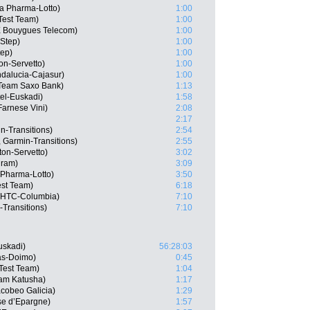
a Pharma-Lotto)
1:00
 Test Team)
1:00
X Bouygues Telecom)
1:00
 Step)
1:00
tep)
1:00
on-Servetto)
1:00
ndalucia-Cajasur)
1:00
 Team Saxo Bank)
1:13
tel-Euskadi)
1:58
Farnese Vini)
2:08
2:17
n-Transitions)
2:54
 Garmin-Transitions)
2:55
ton-Servetto)
3:02
lram)
3:09
 Pharma-Lotto)
3:50
est Team)
6:18
m HTC-Columbia)
7:10
Transitions)
7:10
uskadi)
56:28:03
gas-Doimo)
0:45
Test Team)
1:04
eam Katusha)
1:17
cobeo Galicia)
1:29
se d’Epargne)
1:57