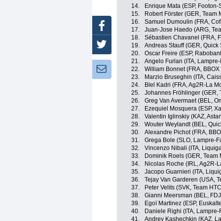
14.
Enrique Mata (ESP, Footon-S
15.
Robert Förster (GER, Team 
16.
Samuel Dumoulin (FRA, Cofidi
Facebook
17.
Juan-Jose Haedo (ARG, Te
18.
Sébastien Chavanel (FRA, 
Twitter
19.
Andreas Stauff (GER, Quick 
20.
Oscar Freire (ESP, Raboban
21.
Angelo Furlan (ITA, Lampre-
Newsletter:
22.
William Bonnet (FRA, BBOX
23.
Marzio Bruseghin (ITA, Cais
24.
Blel Kadri (FRA, Ag2R-La M
25.
Johannes Fröhlinger (GER, 
26.
Greg Van Avermaet (BEL, O
27.
Ezequiel Mosquera (ESP, Xa
28.
Valentin Iglinskiy (KAZ, Asta
29.
Wouter Weylandt (BEL, Quic
30.
Alexandre Pichot (FRA, BB
31.
Grega Bole (SLO, Lampre-Fa
32.
Vincenzo Nibali (ITA, Liqui
33.
Dominik Roels (GER, Team 
34.
Nicolas Roche (IRL, Ag2R-L
35.
Jacopo Guarnieri (ITA, Liqu
36.
Tejay Van Garderen (USA, 
37.
Peter Velits (SVK, Team HT
38.
Gianni Meersman (BEL, FDJ
39.
Egoï Martinez (ESP, Euskalt
40.
Daniele Righi (ITA, Lampre-
41.
Andrey Kashechkin (KAZ, La