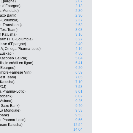
’Epargne)
2:07
e d’Epargne)
2:13
a Mondiale)
2:30
Saxo Bank)
2:30
C-Columbia)
2:37
-Transitions)
2:53
 Test Team)
3:03
m Katusha)
3:16
Team HTC-Columbia)
3:27
isse d’Epargne)
3:40
RA, Omega Pharma-Lotto)
4:16
-Euskadi)
4:50
Xacobeo Galicia)
5:04
, le crédit en ligne)
5:41
d’Epargne)
6:20
mpre-Farnese Vini)
6:59
Test Team)
7:05
 Katusha)
7:10
FDJ)
7:53
a Pharma-Lotto)
8:01
bobank)
8:07
 Astana)
9:25
 Saxo Bank)
9:40
La Mondiale)
9:53
bank)
9:53
a Pharma-Lotto)
9:56
Team Katusha)
12:54
14:04