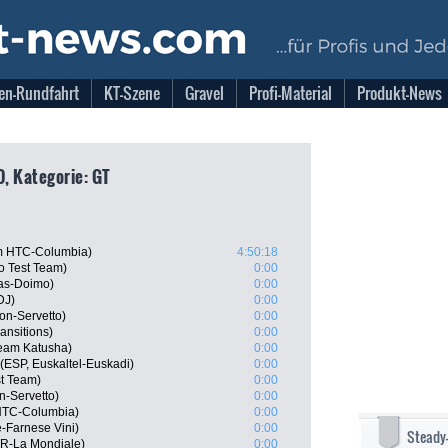
en-Rundfahrt
KT-Szene
Gravel
Profi-Material
Produkt-News
0, Kategorie: GT
m HTC-Columbia)
4:50:18
o Test Team)
0:00
gas-Doimo)
0:00
DJ)
0:00
on-Servetto)
0:00
ansitions)
0:00
eam Katusha)
0:00
(ESP, Euskaltel-Euskadi)
0:00
t Team)
0:00
n-Servetto)
0:00
HTC-Columbia)
0:00
-Farnese Vini)
0:00
Steady
2R-La Mondiale)
0:00