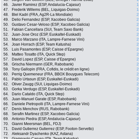
46.
Javier Ramirez (ESP, Andalucia-Cajasur)
1
47.
Frederik Willems (BEL, Liquigas-Doimo)
1
48.
Blel Kadri (FRA, Ag2R-La Mondiale)
2
49.
Delio Fernandez (ESP, Xacobeo Galicia)
2
50.
Gustavo Cesar-Veloso (ESP, Xacobeo Galicia)
2
51.
Fabian Cancellara (SUI, Team Saxo Bank)
2
52.
Juan-Jose Oroz (ESP, Euskaltel-Euskadi)
2
53.
Marco Marzano (ITA, Lampre-Farnese Vini)
2
54.
Joan Horrach (ESP, Team Katusha)
2
55.
Luis Pasamontes (ESP, Caisse d’Epargne)
2
56.
Matteo Tosatto (ITA, Quick Step)
2
57.
David Lopez (ESP, Caisse d’Epargne)
2
58.
Grischa Niermann (GER, Rabobank)
2
59.
Tony Gallopin (FRA, Cofidis, le crédit en ligne)
2
60.
Perrig Quemeneur (FRA, BBOX Bouygues Telecom)
2
61.
Pablo Urtasun (ESP, Euskaltel-Euskadi)
2
62.
Oliver Zaugg (SUI, Liquigas-Doimo)
2
63.
Gorka Verdugo (ESP, Euskaltel-Euskadi)
2
64.
Dario Cataldo (ITA, Quick Step)
2
65.
Juan-Manuel Garate (ESP, Rabobank)
2
66.
Daniele Pietropolli (ITA, Lampre-Farnese Vini)
2
67.
Denis Menchov (RUS, Rabobank)
2
68.
Serafin Martinez (ESP, Xacobeo Galicia)
2
69.
Antonio Piedra (ESP, Andalucia-Cajasur)
2
70.
Gianni Meersman (BEL, FDJ)
2
71.
David Gutierrez Gutierrez (ESP, Footon-Servetto)
2
72.
Aleksandr Dyachenko (KAZ, Astana)
2
73.
Giampaolo Caruso (ITA, Team Katusha)
2