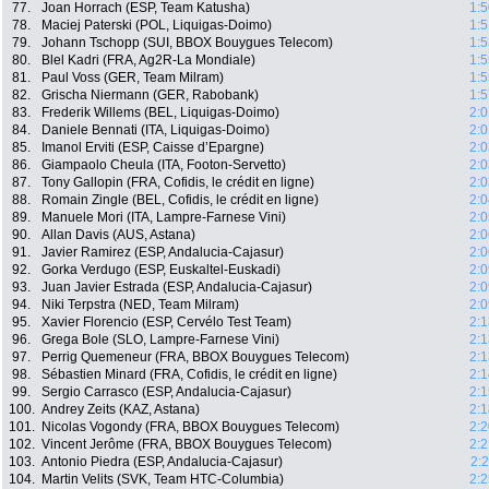
77.
Joan Horrach (ESP, Team Katusha)
1:5
78.
Maciej Paterski (POL, Liquigas-Doimo)
1:5
79.
Johann Tschopp (SUI, BBOX Bouygues Telecom)
1:5
80.
Blel Kadri (FRA, Ag2R-La Mondiale)
1:5
81.
Paul Voss (GER, Team Milram)
1:5
82.
Grischa Niermann (GER, Rabobank)
1:5
83.
Frederik Willems (BEL, Liquigas-Doimo)
2:0
84.
Daniele Bennati (ITA, Liquigas-Doimo)
2:0
85.
Imanol Erviti (ESP, Caisse d’Epargne)
2:0
86.
Giampaolo Cheula (ITA, Footon-Servetto)
2:0
87.
Tony Gallopin (FRA, Cofidis, le crédit en ligne)
2:0
88.
Romain Zingle (BEL, Cofidis, le crédit en ligne)
2:0
89.
Manuele Mori (ITA, Lampre-Farnese Vini)
2:0
90.
Allan Davis (AUS, Astana)
2:0
91.
Javier Ramirez (ESP, Andalucia-Cajasur)
2:0
92.
Gorka Verdugo (ESP, Euskaltel-Euskadi)
2:0
93.
Juan Javier Estrada (ESP, Andalucia-Cajasur)
2:0
94.
Niki Terpstra (NED, Team Milram)
2:0
95.
Xavier Florencio (ESP, Cervélo Test Team)
2:1
96.
Grega Bole (SLO, Lampre-Farnese Vini)
2:1
97.
Perrig Quemeneur (FRA, BBOX Bouygues Telecom)
2:1
98.
Sébastien Minard (FRA, Cofidis, le crédit en ligne)
2:1
99.
Sergio Carrasco (ESP, Andalucia-Cajasur)
2:1
100.
Andrey Zeits (KAZ, Astana)
2:1
101.
Nicolas Vogondy (FRA, BBOX Bouygues Telecom)
2:2
102.
Vincent Jerôme (FRA, BBOX Bouygues Telecom)
2:2
103.
Antonio Piedra (ESP, Andalucia-Cajasur)
2:
104.
Martin Velits (SVK, Team HTC-Columbia)
2:2