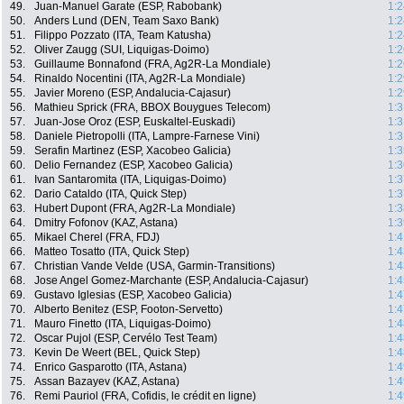
49.
Juan-Manuel Garate (ESP, Rabobank)
1:2
50.
Anders Lund (DEN, Team Saxo Bank)
1:2
51.
Filippo Pozzato (ITA, Team Katusha)
1:2
52.
Oliver Zaugg (SUI, Liquigas-Doimo)
1:2
53.
Guillaume Bonnafond (FRA, Ag2R-La Mondiale)
1:2
54.
Rinaldo Nocentini (ITA, Ag2R-La Mondiale)
1:2
55.
Javier Moreno (ESP, Andalucia-Cajasur)
1:2
56.
Mathieu Sprick (FRA, BBOX Bouygues Telecom)
1:3
57.
Juan-Jose Oroz (ESP, Euskaltel-Euskadi)
1:3
58.
Daniele Pietropolli (ITA, Lampre-Farnese Vini)
1:3
59.
Serafin Martinez (ESP, Xacobeo Galicia)
1:3
60.
Delio Fernandez (ESP, Xacobeo Galicia)
1:3
61.
Ivan Santaromita (ITA, Liquigas-Doimo)
1:3
62.
Dario Cataldo (ITA, Quick Step)
1:3
63.
Hubert Dupont (FRA, Ag2R-La Mondiale)
1:3
64.
Dmitry Fofonov (KAZ, Astana)
1:3
65.
Mikael Cherel (FRA, FDJ)
1:4
66.
Matteo Tosatto (ITA, Quick Step)
1:4
67.
Christian Vande Velde (USA, Garmin-Transitions)
1:4
68.
Jose Angel Gomez-Marchante (ESP, Andalucia-Cajasur)
1:4
69.
Gustavo Iglesias (ESP, Xacobeo Galicia)
1:4
70.
Alberto Benitez (ESP, Footon-Servetto)
1:4
71.
Mauro Finetto (ITA, Liquigas-Doimo)
1:4
72.
Oscar Pujol (ESP, Cervélo Test Team)
1:4
73.
Kevin De Weert (BEL, Quick Step)
1:4
74.
Enrico Gasparotto (ITA, Astana)
1:4
75.
Assan Bazayev (KAZ, Astana)
1:4
76.
Remi Pauriol (FRA, Cofidis, le crédit en ligne)
1:4