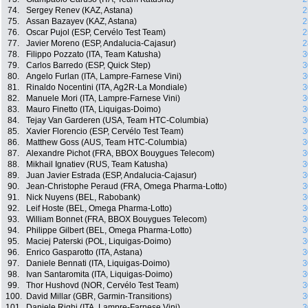
74.
Sergey Renev (KAZ, Astana)
2
75.
Assan Bazayev (KAZ, Astana)
2
76.
Oscar Pujol (ESP, Cervélo Test Team)
2
77.
Javier Moreno (ESP, Andalucia-Cajasur)
2
78.
Filippo Pozzato (ITA, Team Katusha)
3
79.
Carlos Barredo (ESP, Quick Step)
3
80.
Angelo Furlan (ITA, Lampre-Farnese Vini)
3
81.
Rinaldo Nocentini (ITA, Ag2R-La Mondiale)
3
82.
Manuele Mori (ITA, Lampre-Farnese Vini)
3
83.
Mauro Finetto (ITA, Liquigas-Doimo)
3
84.
Tejay Van Garderen (USA, Team HTC-Columbia)
3
85.
Xavier Florencio (ESP, Cervélo Test Team)
3
86.
Matthew Goss (AUS, Team HTC-Columbia)
3
87.
Alexandre Pichot (FRA, BBOX Bouygues Telecom)
3
88.
Mikhail Ignatiev (RUS, Team Katusha)
3
89.
Juan Javier Estrada (ESP, Andalucia-Cajasur)
3
90.
Jean-Christophe Peraud (FRA, Omega Pharma-Lotto)
3
91.
Nick Nuyens (BEL, Rabobank)
3
92.
Leif Hoste (BEL, Omega Pharma-Lotto)
3
93.
William Bonnet (FRA, BBOX Bouygues Telecom)
3
94.
Philippe Gilbert (BEL, Omega Pharma-Lotto)
3
95.
Maciej Paterski (POL, Liquigas-Doimo)
3
96.
Enrico Gasparotto (ITA, Astana)
3
97.
Daniele Bennati (ITA, Liquigas-Doimo)
3
98.
Ivan Santaromita (ITA, Liquigas-Doimo)
3
99.
Thor Hushovd (NOR, Cervélo Test Team)
3
100.
David Millar (GBR, Garmin-Transitions)
3
101.
Daniele Righi (ITA, Lampre-Farnese Vini)
3