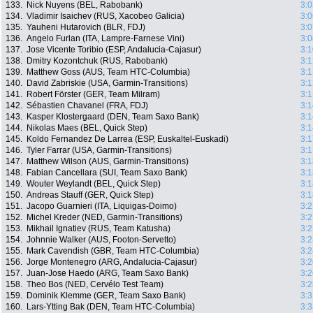
133.
Nick Nuyens (BEL, Rabobank)
3:0
134.
Vladimir Isaichev (RUS, Xacobeo Galicia)
3:0
135.
Yauheni Hutarovich (BLR, FDJ)
3:0
136.
Angelo Furlan (ITA, Lampre-Farnese Vini)
3:0
137.
Jose Vicente Toribio (ESP, Andalucia-Cajasur)
3:1
138.
Dmitry Kozontchuk (RUS, Rabobank)
3:1
139.
Matthew Goss (AUS, Team HTC-Columbia)
3:1
140.
David Zabriskie (USA, Garmin-Transitions)
3:1
141.
Robert Förster (GER, Team Milram)
3:1
142.
Sébastien Chavanel (FRA, FDJ)
3:1
143.
Kasper Klostergaard (DEN, Team Saxo Bank)
3:1
144.
Nikolas Maes (BEL, Quick Step)
3:1
145.
Koldo Fernandez De Larrea (ESP, Euskaltel-Euskadi)
3:1
146.
Tyler Farrar (USA, Garmin-Transitions)
3:1
147.
Matthew Wilson (AUS, Garmin-Transitions)
3:1
148.
Fabian Cancellara (SUI, Team Saxo Bank)
3:1
149.
Wouter Weylandt (BEL, Quick Step)
3:1
150.
Andreas Stauff (GER, Quick Step)
3:1
151.
Jacopo Guarnieri (ITA, Liquigas-Doimo)
3:2
152.
Michel Kreder (NED, Garmin-Transitions)
3:2
153.
Mikhail Ignatiev (RUS, Team Katusha)
3:2
154.
Johnnie Walker (AUS, Footon-Servetto)
3:2
155.
Mark Cavendish (GBR, Team HTC-Columbia)
3:2
156.
Jorge Montenegro (ARG, Andalucia-Cajasur)
3:2
157.
Juan-Jose Haedo (ARG, Team Saxo Bank)
3:2
158.
Theo Bos (NED, Cervélo Test Team)
3:2
159.
Dominik Klemme (GER, Team Saxo Bank)
3:3
160.
Lars-Ytting Bak (DEN, Team HTC-Columbia)
3:3