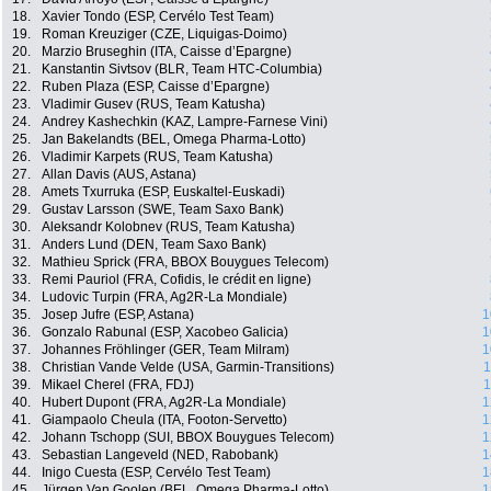
18.
Xavier Tondo (ESP, Cervélo Test Team)
19.
Roman Kreuziger (CZE, Liquigas-Doimo)
20.
Marzio Bruseghin (ITA, Caisse d’Epargne)
21.
Kanstantin Sivtsov (BLR, Team HTC-Columbia)
22.
Ruben Plaza (ESP, Caisse d’Epargne)
23.
Vladimir Gusev (RUS, Team Katusha)
24.
Andrey Kashechkin (KAZ, Lampre-Farnese Vini)
25.
Jan Bakelandts (BEL, Omega Pharma-Lotto)
26.
Vladimir Karpets (RUS, Team Katusha)
27.
Allan Davis (AUS, Astana)
28.
Amets Txurruka (ESP, Euskaltel-Euskadi)
29.
Gustav Larsson (SWE, Team Saxo Bank)
30.
Aleksandr Kolobnev (RUS, Team Katusha)
31.
Anders Lund (DEN, Team Saxo Bank)
32.
Mathieu Sprick (FRA, BBOX Bouygues Telecom)
33.
Remi Pauriol (FRA, Cofidis, le crédit en ligne)
34.
Ludovic Turpin (FRA, Ag2R-La Mondiale)
35.
Josep Jufre (ESP, Astana)
1
36.
Gonzalo Rabunal (ESP, Xacobeo Galicia)
1
37.
Johannes Fröhlinger (GER, Team Milram)
1
38.
Christian Vande Velde (USA, Garmin-Transitions)
1
39.
Mikael Cherel (FRA, FDJ)
1
40.
Hubert Dupont (FRA, Ag2R-La Mondiale)
1
41.
Giampaolo Cheula (ITA, Footon-Servetto)
1
42.
Johann Tschopp (SUI, BBOX Bouygues Telecom)
1
43.
Sebastian Langeveld (NED, Rabobank)
1
44.
Inigo Cuesta (ESP, Cervélo Test Team)
1
45.
Jürgen Van Goolen (BEL, Omega Pharma-Lotto)
1