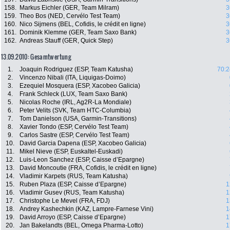
158.
Markus Eichler (GER, Team Milram)
3
159.
Theo Bos (NED, Cervélo Test Team)
3
160.
Nico Sijmens (BEL, Cofidis, le crédit en ligne)
3
161.
Dominik Klemme (GER, Team Saxo Bank)
3
162.
Andreas Stauff (GER, Quick Step)
3
13.09.2010: Gesamtwertung
1.
Joaquin Rodriguez (ESP, Team Katusha)
70:2
2.
Vincenzo Nibali (ITA, Liquigas-Doimo)
3.
Ezequiel Mosquera (ESP, Xacobeo Galicia)
4.
Frank Schleck (LUX, Team Saxo Bank)
5.
Nicolas Roche (IRL, Ag2R-La Mondiale)
6.
Peter Velits (SVK, Team HTC-Columbia)
7.
Tom Danielson (USA, Garmin-Transitions)
8.
Xavier Tondo (ESP, Cervélo Test Team)
9.
Carlos Sastre (ESP, Cervélo Test Team)
10.
David Garcia Dapena (ESP, Xacobeo Galicia)
11.
Mikel Nieve (ESP, Euskaltel-Euskadi)
12.
Luis-Leon Sanchez (ESP, Caisse d’Epargne)
13.
David Moncoutie (FRA, Cofidis, le crédit en ligne)
14.
Vladimir Karpets (RUS, Team Katusha)
15.
Ruben Plaza (ESP, Caisse d’Epargne)
1
16.
Vladimir Gusev (RUS, Team Katusha)
1
17.
Christophe Le Mevel (FRA, FDJ)
1
18.
Andrey Kashechkin (KAZ, Lampre-Farnese Vini)
1
19.
David Arroyo (ESP, Caisse d’Epargne)
1
20.
Jan Bakelandts (BEL, Omega Pharma-Lotto)
1