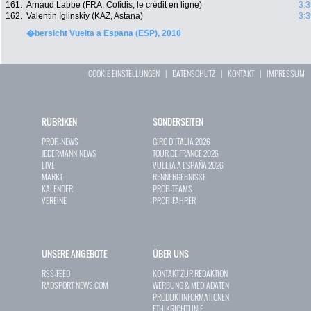
161.
Arnaud Labbe (FRA, Cofidis, le crédit en ligne)
3:3
162.
Valentin Iglinskiy (KAZ, Astana)
3:3
�bersicht Vuelta a Espana (ESP), 2010
COOKIE EINSTELLUNGEN
|
DATENSCHUTZ
|
KONTAKT
|
IMPRESSUM
RUBRIKEN
SONDERSEITEN
PROFI-NEWS
GIRO D`ITALIA 2026
JEDERMANN-NEWS
TOUR DE FRANCE 2026
LIVE
VUELTA A ESPAÑA 2026
MARKT
RENNERGEBNISSE
KALENDER
PROFI-TEAMS
VEREINE
PROFI-FAHRER
UNSERE ANGEBOTE
ÜBER UNS
RSS-FEED
KONTAKT ZUR REDAKTION
RADSPORT-NEWS.COM
WERBUNG & MEDIADATEN
PRODUKTINFORMATIONEN
ETHIKRICHTLINIE