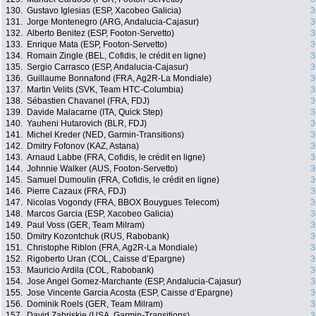
130.
Gustavo Iglesias (ESP, Xacobeo Galicia)
3
131.
Jorge Montenegro (ARG, Andalucia-Cajasur)
3
132.
Alberto Benitez (ESP, Footon-Servetto)
3
133.
Enrique Mata (ESP, Footon-Servetto)
3
134.
Romain Zingle (BEL, Cofidis, le crédit en ligne)
3
135.
Sergio Carrasco (ESP, Andalucia-Cajasur)
3
136.
Guillaume Bonnafond (FRA, Ag2R-La Mondiale)
3
137.
Martin Velits (SVK, Team HTC-Columbia)
3
138.
Sébastien Chavanel (FRA, FDJ)
3
139.
Davide Malacarne (ITA, Quick Step)
3
140.
Yauheni Hutarovich (BLR, FDJ)
3
141.
Michel Kreder (NED, Garmin-Transitions)
3
142.
Dmitry Fofonov (KAZ, Astana)
3
143.
Arnaud Labbe (FRA, Cofidis, le crédit en ligne)
3
144.
Johnnie Walker (AUS, Footon-Servetto)
3
145.
Samuel Dumoulin (FRA, Cofidis, le crédit en ligne)
3
146.
Pierre Cazaux (FRA, FDJ)
3
147.
Nicolas Vogondy (FRA, BBOX Bouygues Telecom)
3
148.
Marcos Garcia (ESP, Xacobeo Galicia)
3
149.
Paul Voss (GER, Team Milram)
3
150.
Dmitry Kozontchuk (RUS, Rabobank)
3
151.
Christophe Riblon (FRA, Ag2R-La Mondiale)
3
152.
Rigoberto Uran (COL, Caisse d’Epargne)
3
153.
Mauricio Ardila (COL, Rabobank)
3
154.
Jose Angel Gomez-Marchante (ESP, Andalucia-Cajasur)
3
155.
Jose Vincente Garcia Acosta (ESP, Caisse d’Epargne)
3
156.
Dominik Roels (GER, Team Milram)
3
157.
David Zabriskie (USA, Garmin-Transitions)
3