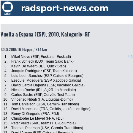
Vuelta a Espana (ESP), 2010, Kategorie: GT
13.09.2010: 16. Etappe , 181.4 km
1.
Mikel Nieve (ESP, Euskaltel-Euskadi)
4:5
2.
Frank Schleck (LUX, Team Saxo Bank)
3.
Kevin De Weert (BEL, Quick Step)
4.
Joaquin Rodriguez (ESP, Team Katusha)
5.
Luis-Leon Sanchez (ESP, Caisse d’Epargne)
6.
Ezequiel Mosquera (ESP, Xacobeo Galicia)
7.
David Garcia Dapena (ESP, Xacobeo Galicia)
8.
Nicolas Roche (IRL, Ag2R-La Mondiale)
9.
Carlos Sastre (ESP, Cervélo Test Team)
10.
Vincenzo Nibali (ITA, Liquigas-Doimo)
11.
Tom Danielson (USA, Garmin-Transitions)
12.
David Moncoutie (FRA, Cofidis, le crédit en ligne)
13.
Remy Di Gregorio (FRA, FDJ)
14.
Christophe Le Mevel (FRA, FDJ)
15.
Peter Velits (SVK, Team HTC-Columbia)
16.
Thomas Peterson (USA, Garmin-Transitions)
17.
David Arroyo (ESP, Caisse d’Epargne)