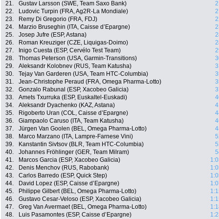
21.
Gustav Larsson (SWE, Team Saxo Bank)
2
22.
Ludovic Turpin (FRA, Ag2R-La Mondiale)
2
23.
Remy Di Gregorio (FRA, FDJ)
2
24.
Marzio Bruseghin (ITA, Caisse d’Epargne)
2
25.
Josep Jufre (ESP, Astana)
2
26.
Roman Kreuziger (CZE, Liquigas-Doimo)
2
27.
Inigo Cuesta (ESP, Cervélo Test Team)
2
28.
Thomas Peterson (USA, Garmin-Transitions)
3
29.
Aleksandr Kolobnev (RUS, Team Katusha)
3
30.
Tejay Van Garderen (USA, Team HTC-Columbia)
3
31.
Jean-Christophe Peraud (FRA, Omega Pharma-Lotto)
3
32.
Gonzalo Rabunal (ESP, Xacobeo Galicia)
3
33.
Amets Txurruka (ESP, Euskaltel-Euskadi)
4
34.
Aleksandr Dyachenko (KAZ, Astana)
4
35.
Rigoberto Uran (COL, Caisse d’Epargne)
4
36.
Giampaolo Caruso (ITA, Team Katusha)
4
37.
Jürgen Van Goolen (BEL, Omega Pharma-Lotto)
4
38.
Marco Marzano (ITA, Lampre-Farnese Vini)
5
39.
Kanstantin Sivtsov (BLR, Team HTC-Columbia)
5
40.
Johannes Fröhlinger (GER, Team Milram)
5
41.
Marcos Garcia (ESP, Xacobeo Galicia)
1:0
42.
Denis Menchov (RUS, Rabobank)
1:0
43.
Carlos Barredo (ESP, Quick Step)
1:0
44.
David Lopez (ESP, Caisse d’Epargne)
1:0
45.
Philippe Gilbert (BEL, Omega Pharma-Lotto)
1:1
46.
Gustavo Cesar-Veloso (ESP, Xacobeo Galicia)
1:1
47.
Greg Van Avermaet (BEL, Omega Pharma-Lotto)
1:1
48.
Luis Pasamontes (ESP, Caisse d’Epargne)
1:2