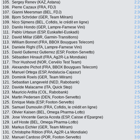
105.
Sergey Renev (KAZ, Astana)
2:2
106.
Pierre Cazaux (FRA, FDJ)
2:3
107.
Gianni Meersman (BEL, FDJ)
2:3
108.
Bjorn Schröder (GER, Team Milram)
2:3
109.
Nico Sijmens (BEL, Cofidis, le crédit en ligne)
2:3
110.
Danilo Hondo (GER, Lampre-Farnese Vini)
2:3
111.
Pablo Urtasun (ESP, Euskaltel-Euskadi)
2:3
112.
David Millar (GBR, Garmin-Transitions)
2:4
113.
William Bonnet (FRA, BBOX Bouygues Telecom)
2:4
114.
Daniele Righi (ITA, Lampre-Farnese Vini)
2:4
115.
David Gutierrez Gutierrez (ESP, Footon-Servetto)
2:4
116.
Sébastien Hinault (FRA, Ag2R-La Mondiale)
2:4
117.
Thor Hushovd (NOR, Cervélo Test Team)
2:4
118.
Alexandre Pichot (FRA, BBOX Bouygues Telecom)
2:4
119.
Manuel Ortega (ESP, Andalucia-Cajasur)
2:4
120.
Dominik Roels (GER, Team Milram)
2:5
121.
Sebastian Langeveld (NED, Rabobank)
2:5
122.
Davide Malacarne (ITA, Quick Step)
2:5
123.
Mauricio Ardila (COL, Rabobank)
2:
124.
Martin Pedersen (DEN, Footon-Servetto)
2:5
125.
Enrique Mata (ESP, Footon-Servetto)
2:5
126.
Samuel Dumoulin (FRA, Cofidis, le crédit en ligne)
2:5
127.
Olivier Kaisen (BEL, Omega Pharma-Lotto)
2:5
128.
Jose Vincente Garcia Acosta (ESP, Caisse d’Epargne)
2:5
129.
Leif Hoste (BEL, Omega Pharma-Lotto)
2:5
130.
Markus Eichler (GER, Team Milram)
3:0
131.
Christophe Riblon (FRA, Ag2R-La Mondiale)
3:0
132.
Manuel Cardoso (POR, Footon-Servetto)
3:0