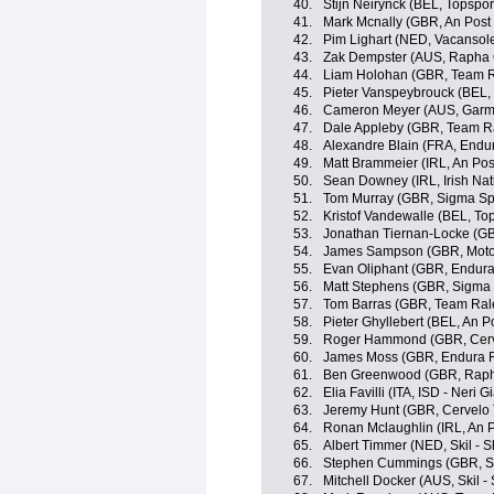
40.
Stijn Neirynck (BEL, Topspor
41.
Mark Mcnally (GBR, An Post 
42.
Pim Lighart (NED, Vacansole
43.
Zak Dempster (AUS, Rapha 
44.
Liam Holohan (GBR, Team R
45.
Pieter Vanspeybrouck (BEL, 
46.
Cameron Meyer (AUS, Garmin
47.
Dale Appleby (GBR, Team R
48.
Alexandre Blain (FRA, Endu
49.
Matt Brammeier (IRL, An Post
50.
Sean Downey (IRL, Irish Nat
51.
Tom Murray (GBR, Sigma Spo
52.
Kristof Vandewalle (BEL, To
53.
Jonathan Tiernan-Locke (G
54.
James Sampson (GBR, Motorp
55.
Evan Oliphant (GBR, Endura
56.
Matt Stephens (GBR, Sigma S
57.
Tom Barras (GBR, Team Ral
58.
Pieter Ghyllebert (BEL, An P
59.
Roger Hammond (GBR, Cerv
60.
James Moss (GBR, Endura 
61.
Ben Greenwood (GBR, Raph
62.
Elia Favilli (ITA, ISD - Neri 
63.
Jeremy Hunt (GBR, Cervelo 
64.
Ronan Mclaughlin (IRL, An P
65.
Albert Timmer (NED, Skil - 
66.
Stephen Cummings (GBR, Sk
67.
Mitchell Docker (AUS, Skil 