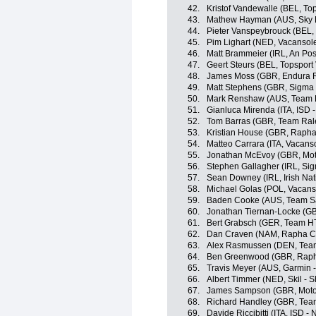
42.
Kristof Vandewalle (BEL, To
43.
Mathew Hayman (AUS, Sky P
44.
Pieter Vanspeybrouck (BEL, 
45.
Pim Lighart (NED, Vacansole
46.
Matt Brammeier (IRL, An Post
47.
Geert Steurs (BEL, Topsport
48.
James Moss (GBR, Endura 
49.
Matt Stephens (GBR, Sigma S
50.
Mark Renshaw (AUS, Team 
51.
Gianluca Mirenda (ITA, ISD 
52.
Tom Barras (GBR, Team Ral
53.
Kristian House (GBR, Rapha
54.
Matteo Carrara (ITA, Vacans
55.
Jonathan McEvoy (GBR, Moto
56.
Stephen Gallagher (IRL, Sig
57.
Sean Downey (IRL, Irish Nat
58.
Michael Golas (POL, Vacanso
59.
Baden Cooke (AUS, Team S
60.
Jonathan Tiernan-Locke (G
61.
Bert Grabsch (GER, Team H
62.
Dan Craven (NAM, Rapha Co
63.
Alex Rasmussen (DEN, Tea
64.
Ben Greenwood (GBR, Raph
65.
Travis Meyer (AUS, Garmin -
66.
Albert Timmer (NED, Skil - 
67.
James Sampson (GBR, Motorp
68.
Richard Handley (GBR, Tea
69.
Davide Riccibitti (ITA, ISD -