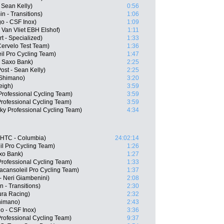
 Sean Kelly)
0:56
 - Transitions)
1:06
go - CSF Inox)
1:09
Van Vliet EBH Elshof)
1:11
t - Specialized)
1:33
Cervelo Test Team)
1:36
il Pro Cycling Team)
1:47
m Saxo Bank)
2:25
ost - Sean Kelly)
2:25
- Shimano)
3:20
eigh)
3:59
Professional Cycling Team)
3:59
rofessional Cycling Team)
3:59
y Professional Cycling Team)
4:34
m HTC - Columbia)
24:02:14
il Pro Cycling Team)
1:26
xo Bank)
1:27
rofessional Cycling Team)
1:33
cansoleil Pro Cycling Team)
1:37
- Neri Giambenini)
2:08
 - Transitions)
2:30
ura Racing)
2:32
himano)
2:43
go - CSF Inox)
3:36
rofessional Cycling Team)
9:37