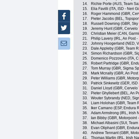
14.
Richie Porte (AUS, Team Sa
15.
Elia Favilli (ITA, ISD - Neri 
16.
Roger Hammond (GBR, Cerv
Facebook
17.
Pieter Jacobs (BEL, Topspor
18.
Russell Downing (GBR, Sky 
Twitter
19.
Jeremy Hunt (GBR, Cervelo 
20.
Christian Meier (CAN, Garmin
21.
Philip Lavery (IRL, An Post -
Newsletter:
22.
Johnny Hoogerland (NED, Va
23.
Dale Appleby (GBR, Team R
24.
Simon Richardson (GBR, Sig
25.
Domenico Pozzovivo (ITA, C
26.
Robert Partridge (GBR, End
27.
Tom Murray (GBR, Sigma Spo
28.
Mark Mcnally (GBR, An Post 
29.
Peter Williams (GBR, Motorpo
30.
Patrick Sinkewitz (GER, ISD 
31.
Daniel Lloyd (GBR, Cervelo
32.
Pieter Ghyllebert (BEL, An P
33.
Wouter Sybrandy (NED, Sigm
34.
Liam Holohan (GBR, Team R
35.
Iker Camano (ESP, Endura 
36.
Adam Armstrong (IRL, Irish 
37.
Ian Bibby (GBR, Motorpoint -
38.
Michael Albasini (SUI, Tea
39.
Evan Oliphant (GBR, Endura
40.
Andrew Tennant (GBR, Motorp
41.
Thomas Martin (IRL, Irish N