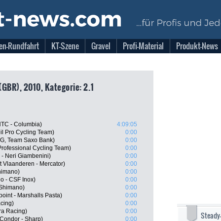
en-Rundfahrt
KT-Szene
Gravel
Profi-Material
Produkt-News
GBR), 2010, Kategorie: 2.1
HTC - Columbia)
4:09:05
il Pro Cycling Team)
0:00
G, Team Saxo Bank)
0:00
rofessional Cycling Team)
0:00
 - Neri Giambenini)
0:00
t Vlaanderen - Mercator)
0:00
himano)
0:00
go - CSF Inox)
0:00
 Shimano)
0:00
int - Marshalls Pasta)
0:00
cing)
0:00
ra Racing)
0:00
Steady
Condor - Sharp)
0:00