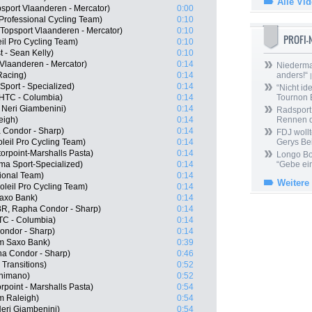
Alle Vi
psport Vlaanderen - Mercator)
0:00
rofessional Cycling Team)
0:10
Topsport Vlaanderen - Mercator)
0:10
PROFI
il Pro Cycling Team)
0:10
 - Sean Kelly)
0:10
 Vlaanderen - Mercator)
0:14
Niedermai
Racing)
0:14
anders!“
|
port - Specialized)
0:14
“Nicht ide
HTC - Columbia)
0:14
Tournon 
- Neri Giambenini)
0:14
Radsport 
eigh)
0:14
Rennen 
 Condor - Sharp)
0:14
FDJ wollt
oleil Pro Cycling Team)
0:14
Gerys Be
rpoint-Marshalls Pasta)
0:14
Longo Bor
ma Sport-Specialized)
0:14
“Gebe ein
ional Team)
0:14
Weitere
leil Pro Cycling Team)
0:14
axo Bank)
0:14
BR, Rapha Condor - Sharp)
0:14
TC - Columbia)
0:14
ndor - Sharp)
0:14
m Saxo Bank)
0:39
a Condor - Sharp)
0:46
 Transitions)
0:52
Shimano)
0:52
oint - Marshalls Pasta)
0:54
m Raleigh)
0:54
 Neri Giambenini)
0:54