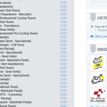
xo Bank)
0:00
Giambenini)
0:00
elo Test Team)
0:00
t Vlaanderen - Mercator)
0:00
LIVE-T
Professional Cycling Team)
0:00
Test Team)
0:00
 - Transitions)
0:00
Tour de
 Sean Kelly)
0:00
7. Etappe
cansoleil Pro Cycling Team)
0:00
Alle Liv
aleigh)
0:00
ma Sport - Specialized)
0:00
olnago - CSF Inox)
0:00
VIDEOS
ura Racing)
0:00
rt - Specialized)
0:00
- Sean Kelly)
0:00
int - Marshalls Pasta)
0:00
- Neri Giambenini)
0:00
 Test Team)
0:00
ost - Sean Kelly)
0:00
a Sport - Specialized)
0:00
aleigh)
0:00
Racing)
0:00
National Team)
0:00
 Marshalls Pasta)
0:00
m HTC - Columbia)
0:00
 Racing)
0:00
oint - Marshalls Pasta)
0:00
ational Team)
0:00