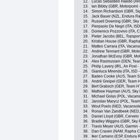
12.
Lucas Sebastien Haedo (AR
13.
Ian Bibby (GBR, Motorpoint -
14.
Simon Richardson (GBR, Sig
15.
Jack Bauer (NZL, Endura Ra
16.
Russell Downing (GBR, Sky 
17.
Pierpaolo De Negri (ITA, ISD
18.
Domenico Pozzovivo (ITA, C
19.
Pieter Jacobs (BEL, Topspor
20.
Kristian House (GBR, Rapha
21.
Matteo Carrara (ITA, Vacans
22.
Andrew Tennant (GBR, Motorp
23.
Jonathan McEvoy (GBR, Moto
24.
Alex Rasmussen (DEN, Tea
25.
Philip Lavery (IRL, An Post -
26.
Gianluca Mirenda (ITA, ISD 
27.
Baden Cooke (AUS, Team S
28.
André Greipel (GER, Team 
29.
Bert Grabsch (GER, Team H
30.
Mathew Hayman (AUS, Sky P
31.
Michael Golas (POL, Vacanso
32.
Jaroslav Marycz (POL, Tea
33.
Wout Poels (NED, Vacansole
34.
Ronan Van Zandbeek (NED, 
35.
Daniel Lloyd (GBR, Cervelo
36.
Bradley Wiggins (GBR, Sky 
37.
Travis Meyer (AUS, Garmin -
38.
Dan Craven (NAM, Rapha Co
39.
Iker Camano (ESP, Endura 