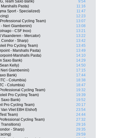
G, Team Saxo Bank)
9:54
 Marshalls Pasta)
11:16
ma Sport - Specialized)
11:47
cing)
12:23
Professional Cycling Team)
13:07
 - Neri Giambenini)
13:08
olnago - CSF Inox)
13:21
t Vlaanderen - Mercator)
13:22
 Condor - Sharp)
13:42
oleil Pro Cycling Team)
13:45
oint - Marshalls Pasta)
13:49
rpoint-Marshalls Pasta)
14:10
m Saxo Bank)
14:29
 Sean Kelly)
14:50
- Neri Giambenini)
17:15
axo Bank)
17:44
HTC - Columbia)
18:38
TC - Columbia)
18:47
rofessional Cycling Team)
19:32
leil Pro Cycling Team)
19:39
m Saxo Bank)
19:52
il Pro Cycling Team)
20:17
Van Vliet EBH Elshof)
23:54
 Test Team)
24:44
Professional Cycling Team)
27:32
 Transitions)
29:16
ndor - Sharp)
29:35
Racing)
29:59