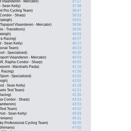
t Vlaanderen - Mercator)
37:17
- Sean Kelly)
37:48
il Pro Cycling Team)
38:47
Condor - Sharp)
38:53
aleigh)
39:01
Topsport Vlaanderen - Mercator)
39:06
 - Transitions)
39:50
aleigh)
40:03
ra Racing)
40:07
 - Sean Kelly)
40:17
ional Team)
40:23
rt - Specialized)
40:30
psport Vlaanderen - Mercator)
40:53
BR, Rapha Condor - Sharp)
40:55
oint - Marshalls Pasta)
41:10
 Racing)
41:56
port - Specialized)
42:02
eigh)
42:02
ost - Sean Kelly)
42:18
elo Test Team)
42:21
Racing)
42:35
a Condor - Sharp)
43:33
Giambenini)
43:53
Test Team)
45:02
ost - Sean Kelly)
45:03
Shimano)
46:31
y Professional Cycling Team)
46:55
- Shimano)
47:02