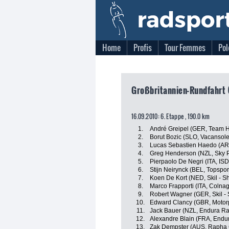
Home
Profis
Tour Femmes
Pol
Großbritannien-Rundfahrt (
16.09.2010: 6. Etappe , 190.0 km
1.
André Greipel (GER, Team 
2.
Borut Bozic (SLO, Vacansole
3.
Lucas Sebastien Haedo (AR
4.
Greg Henderson (NZL, Sky P
5.
Pierpaolo De Negri (ITA, ISD
6.
Stijn Neirynck (BEL, Topspor
7.
Koen De Kort (NED, Skil - S
8.
Marco Frapporti (ITA, Colna
9.
Robert Wagner (GER, Skil -
10.
Edward Clancy (GBR, Motorpo
11.
Jack Bauer (NZL, Endura Ra
12.
Alexandre Blain (FRA, Endu
13.
Zak Dempster (AUS, Rapha 