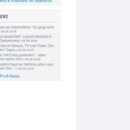
deos & Podcasts im Überblick
-NEWS
er als Edelhelferin: “Es ging nicht
 06.08.2026
al gesprintet“: Lippert verpasst in
Etappensieg
| 06.08.2026
live im Stream, TV und Ticker: Die
des Tages
| 06.08.2026
e “mit Célia gewinnen“ - aber
ine waren leer
| 06.08.2026
ghini haut vor Ventoux alles raus:
en Sch...“
| 06.08.2026
 Profi-News