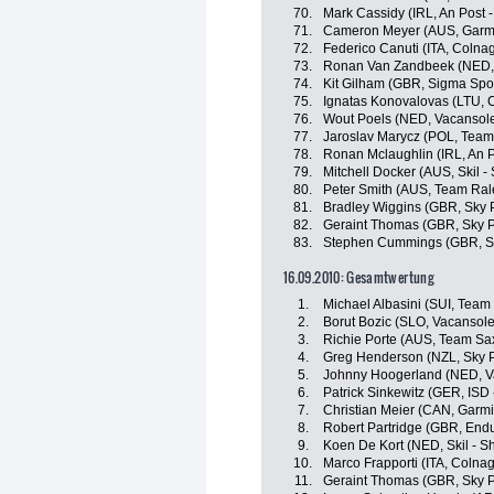
70.
Mark Cassidy (IRL, An Post -
71.
Cameron Meyer (AUS, Garmin
72.
Federico Canuti (ITA, Colna
73.
Ronan Van Zandbeek (NED, 
74.
Kit Gilham (GBR, Sigma Spor
75.
Ignatas Konovalovas (LTU, 
76.
Wout Poels (NED, Vacansole
77.
Jaroslav Marycz (POL, Tea
78.
Ronan Mclaughlin (IRL, An P
79.
Mitchell Docker (AUS, Skil 
80.
Peter Smith (AUS, Team Ral
81.
Bradley Wiggins (GBR, Sky 
82.
Geraint Thomas (GBR, Sky P
83.
Stephen Cummings (GBR, Sk
16.09.2010: Gesamtwertung
1.
Michael Albasini (SUI, Tea
2.
Borut Bozic (SLO, Vacansole
3.
Richie Porte (AUS, Team Sa
4.
Greg Henderson (NZL, Sky P
5.
Johnny Hoogerland (NED, Va
6.
Patrick Sinkewitz (GER, ISD 
7.
Christian Meier (CAN, Garmin
8.
Robert Partridge (GBR, End
9.
Koen De Kort (NED, Skil - S
10.
Marco Frapporti (ITA, Colna
11.
Geraint Thomas (GBR, Sky P