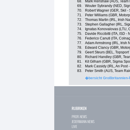
68.
Mark Renshaw (AUS, Team 
69.
Wouter Sybrandy (NED, Sigm
70.
Robert Wagner (GER, Skil -
71.
Peter Williams (GBR, Motorpo
72.
Thomas Martin (IRL, Irish N
73.
Stephen Gallagher (IRL, Sig
74.
Ignatas Konovalovas (LTU, 
75.
Davide Riccibitti (ITA, ISD -
76.
Federico Canuti (ITA, Colna
77.
Adam Armstrong (IRL, Irish 
78.
Edward Clancy (GBR, Motorpo
79.
Geert Steurs (BEL, Topsport
80.
Richard Handley (GBR, Tea
81.
Kit Gilham (GBR, Sigma Spor
82.
Mark Cassidy (IRL, An Post -
83.
Peter Smith (AUS, Team Ral
�bersicht Großbritannien-
RUBRIKEN
PROFI-NEWS
JEDERMANN-NEWS
LIVE