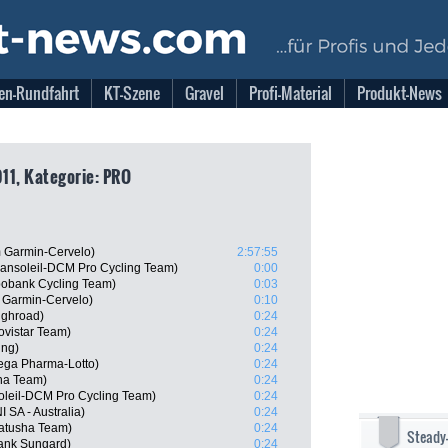
en-Rundfahrt
KT-Szene
Gravel
Profi-Material
Produkt-News
11, Kategorie: PRO
 Garmin-Cervelo)
2:57:55
ansoleil-DCM Pro Cycling Team)
0:00
obank Cycling Team)
0:03
 Garmin-Cervelo)
0:10
ighroad)
0:24
ovistar Team)
0:24
ing)
0:24
ega Pharma-Lotto)
0:24
ha Team)
0:24
oleil-DCM Pro Cycling Team)
0:24
 SA - Australia)
0:24
atusha Team)
0:24
Steady
ank Sungard)
0:24