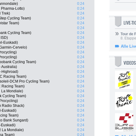
Cannondale)
0:24
 Pharma-Lotto)
0:24
 Trek)
0:24
Step Cycling Team)
0:24
LIVE-T
istar Team)
0:24
0:24
ank Cycling Team)
0:24
Tour de
 ISD)
0:24
8. Etappe
el-Euskadi)
0:24
Alle Liv
 Garmin-Cervelo)
0:24
rocycling)
0:24
rocycling)
0:24
VIDEOS
bobank Cycling Team)
0:24
 Australia)
0:24
-Highroad)
0:24
MC Racing Team)
0:24
soleil-DCM Pro Cycling Team)
0:24
C Racing Team)
0:24
R La Mondiale)
0:24
 Cycling Team)
0:24
rocycling)
0:24
 Radio Shack)
0:24
l-Euskadi)
0:24
cing Team)
0:24
o Bank Sungard)
0:24
l-Euskadi)
0:24
 La Mondiale)
0:24
sha Team)
0:24