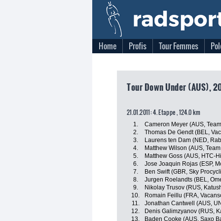
Home
Profis
Tour Femmes
Pol
Tour Down Under (AUS), 20
21.01.2011: 4. Etappe , 124.0 km
1.
Cameron Meyer (AUS, Team
2.
Thomas De Gendt (BEL, Vac
3.
Laurens ten Dam (NED, Rab
4.
Matthew Wilson (AUS, Team
5.
Matthew Goss (AUS, HTC-H
6.
Jose Joaquin Rojas (ESP, M
7.
Ben Swift (GBR, Sky Procycl
8.
Jurgen Roelandts (BEL, Om
9.
Nikolay Trusov (RUS, Katus
10.
Romain Feillu (FRA, Vacans
11.
Jonathan Cantwell (AUS, UNI
12.
Denis Galimzyanov (RUS, K
13.
Baden Cooke (AUS, Saxo B