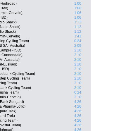
-Highroad)
1:00
 Trek)
1:00
rmin-Cervelo)
1:06
 ISD)
1:06
dio Shack)
1:12
Radio Shack)
1:12
dio Shack)
1:12
rmin-Cervelo)
1:41
Step Cycling Team)
0:24
 SA - Australia)
2:09
 Lampre - ISD)
2:10
as-Cannondale)
2:10
 - Australia)
2:10
el-Euskadi)
2:10
- ISD)
2:10
abobank Cycling Team)
2:10
Step Cycling Team)
2:10
cing Team)
2:10
bank Cycling Team)
2:10
tusha Team)
0:24
min-Cervelo)
2:10
 Bank Sungard)
4:26
a Pharma-Lotto)
4:26
pard Trek)
4:26
ard Trek)
4:26
cing Team)
4:26
ovistar Team)
4:26
ighroad)
4:26