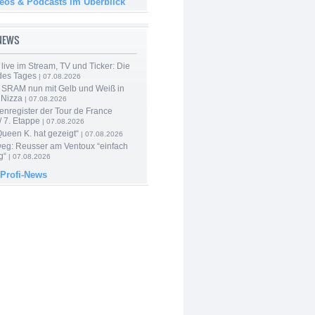
deos & Podcasts im Überblick
-NEWS
live im Stream, TV und Ticker: Die
des Tages
| 07.08.2026
 SRAM nun mit Gelb und Weiß in
 Nizza
| 07.08.2026
enregister der Tour de France
 7. Etappe
| 07.08.2026
Queen K. hat gezeigt“
| 07.08.2026
 weg: Reusser am Ventoux “einfach
g“
| 07.08.2026
 Profi-News