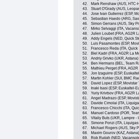
42.
Mark Renshaw (AUS, HTC-H
43.
Stuart O'Grady (AUS, Leopar
44.
Jose Ivan Gutierrez (ESP, M
45.
Sebastian Haedo (ARG, Sax
46.
Simon Gerrans (AUS, Sky Pr
47.
Mirko Selvaggi (ITA, Vacans
48.
Julien Loubet (FRA, AG2R L
49.
Addy Engels (NED, Quick St
50.
Luis Pasamontes (ESP, Movi
51.
Francesco Reda (ITA, Quick
52.
Blel Kadri (FRA, AG2R La M
53.
Andriy Grivko (UKR, Astana)
54.
Ben Hermans (BEL, Team R
55.
Mathieu Perget (FRA, AG2R
56.
Jon Izaguirre (ESP, Euskalte
57.
Martin Kohler (SUI, BMC Ra
58.
David Lopez (ESP, Movistar
59.
Inaki Isasi (ESP, Euskaltel-E
60.
Yuriy Krivtsov (FRA, AG2R L
61.
Angel Madrazo (ESP, Movist
62.
Davide Cimolai (ITA, Liqui
63.
Francesco Chicchi (ITA, Qui
64.
Manuel Cardoso (POR, Tea
65.
Vitaliy Buts (UKR, Lampre - 
66.
Simone Ponzi (ITA, Liquiga
67.
Michael Rogers (AUS, Sky P
68.
Maxim Gourov (KAZ, Astana
69.
Rob Ruijgh (NED, Vacansol