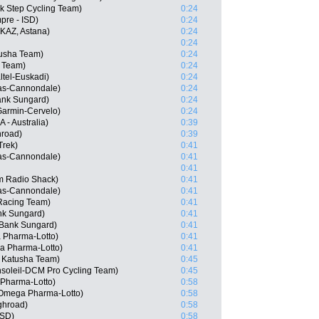
ck Step Cycling Team)
0:24
mpre - ISD)
0:24
KAZ, Astana)
0:24
0:24
usha Team)
0:24
a Team)
0:24
ltel-Euskadi)
0:24
as-Cannondale)
0:24
ank Sungard)
0:24
Garmin-Cervelo)
0:24
 - Australia)
0:39
road)
0:39
Trek)
0:41
gas-Cannondale)
0:41
0:41
m Radio Shack)
0:41
gas-Cannondale)
0:41
Racing Team)
0:41
nk Sungard)
0:41
 Bank Sungard)
0:41
Pharma-Lotto)
0:41
a Pharma-Lotto)
0:41
, Katusha Team)
0:45
nsoleil-DCM Pro Cycling Team)
0:45
 Pharma-Lotto)
0:58
 Omega Pharma-Lotto)
0:58
ghroad)
0:58
ISD)
0:58