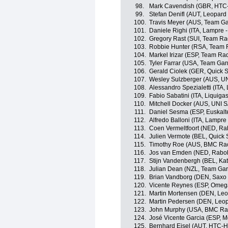
98.
Mark Cavendish (GBR, HTC
99.
Stefan Denifl (AUT, Leopard
100.
Travis Meyer (AUS, Team Ga
101.
Daniele Righi (ITA, Lampre -
102.
Gregory Rast (SUI, Team Ra
103.
Robbie Hunter (RSA, Team 
104.
Markel Irizar (ESP, Team Ra
105.
Tyler Farrar (USA, Team Ga
106.
Gerald Ciolek (GER, Quick 
107.
Wesley Sulzberger (AUS, UNI
108.
Alessandro Spezialetti (ITA,
109.
Fabio Sabatini (ITA, Liquig
110.
Mitchell Docker (AUS, UNI SA
111.
Daniel Sesma (ESP, Euskalt
112.
Alfredo Balloni (ITA, Lampre 
113.
Coen Vermeltfoort (NED, R
114.
Julien Vermote (BEL, Quick 
115.
Timothy Roe (AUS, BMC Ra
116.
Jos van Emden (NED, Rabo
117.
Stijn Vandenbergh (BEL, Ka
118.
Julian Dean (NZL, Team Gar
119.
Brian Vandborg (DEN, Saxo
120.
Vicente Reynes (ESP, Omeg
121.
Martin Mortensen (DEN, Leo
122.
Martin Pedersen (DEN, Leop
123.
John Murphy (USA, BMC Ra
124.
José Vicente Garcia (ESP, M
125.
Bernhard Eisel (AUT, HTC-H