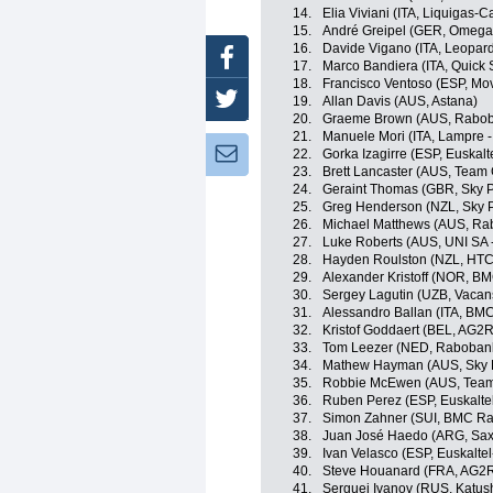
14.
Elia Viviani (ITA, Liquigas-
15.
André Greipel (GER, Omega
16.
Davide Vigano (ITA, Leopard
Facebook
17.
Marco Bandiera (ITA, Quick 
18.
Francisco Ventoso (ESP, Mov
Twitter
19.
Allan Davis (AUS, Astana)
20.
Graeme Brown (AUS, Rabob
21.
Manuele Mori (ITA, Lampre -
Newsletter:
22.
Gorka Izagirre (ESP, Euskalt
23.
Brett Lancaster (AUS, Team
24.
Geraint Thomas (GBR, Sky P
25.
Greg Henderson (NZL, Sky P
26.
Michael Matthews (AUS, Ra
27.
Luke Roberts (AUS, UNI SA -
28.
Hayden Roulston (NZL, HTC
29.
Alexander Kristoff (NOR, B
30.
Sergey Lagutin (UZB, Vacan
31.
Alessandro Ballan (ITA, BM
32.
Kristof Goddaert (BEL, AG2
33.
Tom Leezer (NED, Rabobank
34.
Mathew Hayman (AUS, Sky P
35.
Robbie McEwen (AUS, Team
36.
Ruben Perez (ESP, Euskalte
37.
Simon Zahner (SUI, BMC Ra
38.
Juan José Haedo (ARG, Sax
39.
Ivan Velasco (ESP, Euskalte
40.
Steve Houanard (FRA, AG2R
41.
Serguei Ivanov (RUS, Katu