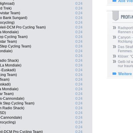
Alle Vi
ighroad)
0:24
d Trek)
0:24
ovistar Team)
0:24
PROFI
o Bank Sungard)
0:24
ocycling)
0:24
oleil-DCM Pro Cycling Team)
0:24
Radsport 
a Mondiale)
0:24
Rennen 
ep Cycling Team)
0:24
Canyon -
star Team)
0:24
Richtung
 Step Cycling Team)
0:24
Das Straf
ondiale)
0:24
Femmes /
0:24
Klöser: “
adio Shack)
0:24
Gelb ist
 La Mondiale)
0:24
nur trauri
l-Euskadi)
0:24
Weitere
cing Team)
0:24
 Team)
0:24
uskadi)
0:24
a Mondiale)
0:24
ar Team)
0:24
gas-Cannondale)
0:24
ck Step Cycling Team)
0:24
m Radio Shack)
0:24
ISD)
0:24
s-Cannondale)
0:24
rocycling)
0:24
)
0:24
eil-DCM Pro Cycling Team)
0:24