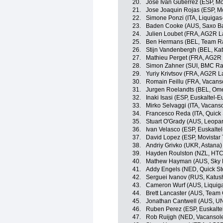
20.
Jose Ivan Gutierrez (ESP, M
21.
Jose Joaquin Rojas (ESP, M
22.
Simone Ponzi (ITA, Liquiga
23.
Baden Cooke (AUS, Saxo B
24.
Julien Loubet (FRA, AG2R L
25.
Ben Hermans (BEL, Team R
26.
Stijn Vandenbergh (BEL, Ka
27.
Mathieu Perget (FRA, AG2R
28.
Simon Zahner (SUI, BMC Ra
29.
Yuriy Krivtsov (FRA, AG2R L
30.
Romain Feillu (FRA, Vacans
31.
Jurgen Roelandts (BEL, Om
32.
Inaki Isasi (ESP, Euskaltel-E
33.
Mirko Selvaggi (ITA, Vacans
34.
Francesco Reda (ITA, Quick
35.
Stuart O'Grady (AUS, Leopar
36.
Ivan Velasco (ESP, Euskalte
37.
David Lopez (ESP, Movistar
38.
Andriy Grivko (UKR, Astana)
39.
Hayden Roulston (NZL, HTC
40.
Mathew Hayman (AUS, Sky P
41.
Addy Engels (NED, Quick St
42.
Serguei Ivanov (RUS, Katu
43.
Cameron Wurf (AUS, Liquig
44.
Brett Lancaster (AUS, Team
45.
Jonathan Cantwell (AUS, UNI
46.
Ruben Perez (ESP, Euskalte
47.
Rob Ruijgh (NED, Vacansol