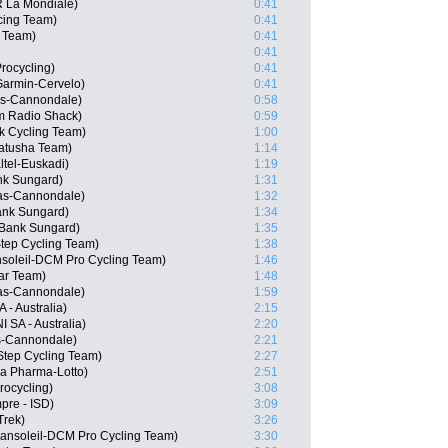
 La Mondiale)
0:41
cing Team)
0:41
a Team)
0:41
0:41
rocycling)
0:41
Garmin-Cervelo)
0:41
gas-Cannondale)
0:58
m Radio Shack)
0:59
 Cycling Team)
1:00
atusha Team)
1:14
ltel-Euskadi)
1:19
nk Sungard)
1:31
gas-Cannondale)
1:32
ank Sungard)
1:34
 Bank Sungard)
1:35
Step Cycling Team)
1:38
nsoleil-DCM Pro Cycling Team)
1:46
ar Team)
1:48
gas-Cannondale)
1:59
 - Australia)
2:15
 SA - Australia)
2:20
as-Cannondale)
2:21
Step Cycling Team)
2:27
a Pharma-Lotto)
2:51
rocycling)
3:08
mpre - ISD)
3:09
Trek)
3:26
ansoleil-DCM Pro Cycling Team)
3:30