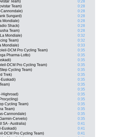
ovistar Team)
0:28
ovistar Team)
0:28
s-Cannondale)
0:28
ank Sungard)
0:28
a Mondiale)
0:28
adio Shack)
0:28
tusha Team)
0:28
 La Mondiale)
0:32
cing Team)
0:32
a Mondiale)
0:33
oleil-DCM Pro Cycling Team)
0:35
ega Pharma-Lotto)
0:35
uskadi)
0:35
oleil-DCM Pro Cycling Team)
0:35
 Step Cycling Team)
0:35
d Trek)
0:35
l-Euskadi)
0:35
 Team)
0:35
0:35
-Highroad)
0:35
rocycling)
0:35
ep Cycling Team)
0:35
sha Team)
0:35
as-Cannondale)
0:35
 Garmin-Cervelo)
0:35
 SA - Australia)
0:41
l-Euskadi)
0:41
eil-DCM Pro Cycling Team)
0:41