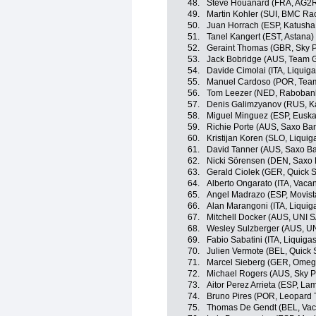
48.
Steve Houanard (FRA, AG2R
49.
Martin Kohler (SUI, BMC Ra
50.
Juan Horrach (ESP, Katush
51.
Tanel Kangert (EST, Astana)
52.
Geraint Thomas (GBR, Sky P
53.
Jack Bobridge (AUS, Team 
54.
Davide Cimolai (ITA, Liqui
55.
Manuel Cardoso (POR, Tea
56.
Tom Leezer (NED, Rabobank
57.
Denis Galimzyanov (RUS, K
58.
Miguel Minguez (ESP, Euska
59.
Richie Porte (AUS, Saxo Ba
60.
Kristijan Koren (SLO, Liqui
61.
David Tanner (AUS, Saxo B
62.
Nicki Sörensen (DEN, Saxo
63.
Gerald Ciolek (GER, Quick 
64.
Alberto Ongarato (ITA, Vaca
65.
Angel Madrazo (ESP, Movist
66.
Alan Marangoni (ITA, Liqui
67.
Mitchell Docker (AUS, UNI SA
68.
Wesley Sulzberger (AUS, UNI
69.
Fabio Sabatini (ITA, Liquig
70.
Julien Vermote (BEL, Quick 
71.
Marcel Sieberg (GER, Omeg
72.
Michael Rogers (AUS, Sky P
73.
Aitor Perez Arrieta (ESP, La
74.
Bruno Pires (POR, Leopard 
75.
Thomas De Gendt (BEL, Vac