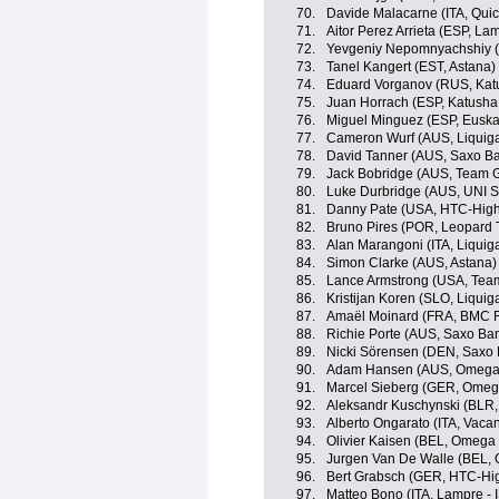
70.
Davide Malacarne (ITA, Qui
71.
Aitor Perez Arrieta (ESP, La
72.
Yevgeniy Nepomnyachshiy (
73.
Tanel Kangert (EST, Astana)
74.
Eduard Vorganov (RUS, Kat
75.
Juan Horrach (ESP, Katush
76.
Miguel Minguez (ESP, Euska
77.
Cameron Wurf (AUS, Liquig
78.
David Tanner (AUS, Saxo B
79.
Jack Bobridge (AUS, Team 
80.
Luke Durbridge (AUS, UNI SA
81.
Danny Pate (USA, HTC-High
82.
Bruno Pires (POR, Leopard 
83.
Alan Marangoni (ITA, Liqui
84.
Simon Clarke (AUS, Astana)
85.
Lance Armstrong (USA, Tea
86.
Kristijan Koren (SLO, Liqui
87.
Amaël Moinard (FRA, BMC 
88.
Richie Porte (AUS, Saxo Ba
89.
Nicki Sörensen (DEN, Saxo
90.
Adam Hansen (AUS, Omega 
91.
Marcel Sieberg (GER, Omeg
92.
Aleksandr Kuschynski (BLR
93.
Alberto Ongarato (ITA, Vaca
94.
Olivier Kaisen (BEL, Omega
95.
Jurgen Van De Walle (BEL,
96.
Bert Grabsch (GER, HTC-Hi
97.
Matteo Bono (ITA, Lampre - 