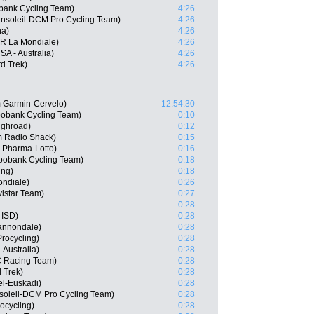
bank Cycling Team)
4:26
ansoleil-DCM Pro Cycling Team)
4:26
na)
4:26
2R La Mondiale)
4:26
A - Australia)
4:26
d Trek)
4:26
 Garmin-Cervelo)
12:54:30
obank Cycling Team)
0:10
ighroad)
0:12
 Radio Shack)
0:15
 Pharma-Lotto)
0:16
bobank Cycling Team)
0:18
ing)
0:18
ondiale)
0:26
istar Team)
0:27
0:28
 ISD)
0:28
Cannondale)
0:28
rocycling)
0:28
 Australia)
0:28
C Racing Team)
0:28
 Trek)
0:28
el-Euskadi)
0:28
soleil-DCM Pro Cycling Team)
0:28
ocycling)
0:28