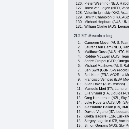
126.
Pieter Weening (NED, Rabo
127.
Joost Van Leijen (NED, Vac
128.
Valentin Iglinskiy (KAZ, Asta
129.
Dimitri Champion (FRA, AG
130.
Michael Hepburn (AUS, UNI S
131.
William Clarke (AUS, Leopar
21.01.2011: Gesamtwertung
1.
Cameron Meyer (AUS, Team
2.
Laurens ten Dam (NED, Rab
3.
Matthew Goss (AUS, HTC-H
4.
Robbie McEwen (AUS, Team
5.
André Greipel (GER, Omega
6.
Michael Matthews (AUS, Ra
7.
Ben Swift (GBR, Sky Procycl
8.
Blel Kadri (FRA, AG2R La M
9.
Francisco Ventoso (ESP, Mov
10.
Allan Davis (AUS, Astana)
11.
Manuele Mori (ITA, Lampre -
12.
Elia Viviani (ITA, Liquigas-
13.
Greg Henderson (NZL, Sky P
14.
Luke Roberts (AUS, UNI SA -
15.
Alessandro Ballan (ITA, BM
16.
Davide Vigano (ITA, Leopard
17.
Gorka Izagirre (ESP, Euskalt
18.
Sergey Lagutin (UZB, Vacan
19.
Simon Gerrans (AUS, Sky Pr