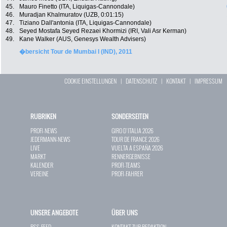
45.
Mauro Finetto (ITA, Liquigas-Cannondale)
46.
Muradjan Khalmuratov (UZB, 0:01:15)
47.
Tiziano Dall'antonia (ITA, Liquigas-Cannondale)
48.
Seyed Mostafa Seyed Rezaei Khormizi (IRI, Vali Asr Kerman)
49.
Kane Walker (AUS, Genesys Wealth Advisers)
�bersicht Tour de Mumbai I (IND), 2011
COOKIE EINSTELLUNGEN
|
DATENSCHUTZ
|
KONTAKT
|
IMPRESSUM
RUBRIKEN
SONDERSEITEN
PROFI-NEWS
GIRO D`ITALIA 2026
JEDERMANN-NEWS
TOUR DE FRANCE 2026
LIVE
VUELTA A ESPAÑA 2026
MARKT
RENNERGEBNISSE
KALENDER
PROFI-TEAMS
VEREINE
PROFI-FAHRER
UNSERE ANGEBOTE
ÜBER UNS
RSS-FEED
KONTAKT ZUR REDAKTION