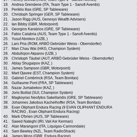
18.
Andrea Grendene (ITA, Team Type 1 - Sanofi Aventis)
19.
Periklis Ilias (GRE, SP Tableware)
20.
Christoph Springer (GER, SP Tableware)
21.
Jason Rigg (AUS, Genesys Wealth Advisers)
22.
Ian Bibby (GBR, Motorpoint)
23.
Georgios Karatzios (GRE, SP Tableware)
24.
Fabio Calabria (AUS, Team Type 1 - Sanofi Aventis)
25.
Yusuf Abrekov (UZB, )
26.
Lars Pria (ROM, ARBÖ Gebrüder Weiss - Oberndorfer)
27.
Man Chau Wai (HKG, Champion System)
28.
Abdullojon Akparov (UZB, )
29.
Christoph Täubel (AUT, ARBÖ Gebrüder Weiss - Oberndorfer)
30.
Ablay Shugaipov (KAZ, )
31.
James Sampson (GBR, Motorpoint)
32.
Mart Ojavee (EST, Champion System)
33.
Gabriel Combrinck (RSA, Team Bonitas)
34.
Guillaume Pont (FRA, SP Tableware)
35.
Nazar Jumabekov (KAZ, )
36.
Joris Boillat (SUI, Champion System)
37.
Magkoyras Neofytos Sakellaridis (GRE, SP Tableware)
38.
Johannes Jakobus Kachelhoffer (RSA, Team Bonitas)
39.
Evan Oliphant Endura Racing (9 EVAN OLIPHANT ENDURA
RACING , Evan Oliphant Endura Racing)
40.
Mark O'brien (AUS, SP Tableware)
41.
Saeed Nateghi (IRI, Vali Asr Kerman)
42.
Alan Marangoni (ITA, Liquigas-Cannondale)
43.
Sam Bewley (NZL, Team RadioShack)
44.
James Moss (GBR, Endura Racing)