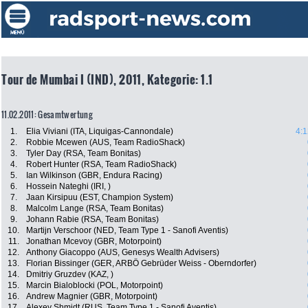
Tour de Mumbai I (IND), 2011, Kategorie: 1.1
11.02.2011: Gesamtwertung
1.
Elia Viviani (ITA, Liquigas-Cannondale)
4:1
2.
Robbie Mcewen (AUS, Team RadioShack)
3.
Tyler Day (RSA, Team Bonitas)
4.
Robert Hunter (RSA, Team RadioShack)
5.
Ian Wilkinson (GBR, Endura Racing)
6.
Hossein Nateghi (IRI, )
7.
Jaan Kirsipuu (EST, Champion System)
8.
Malcolm Lange (RSA, Team Bonitas)
9.
Johann Rabie (RSA, Team Bonitas)
10.
Martijn Verschoor (NED, Team Type 1 - Sanofi Aventis)
11.
Jonathan Mcevoy (GBR, Motorpoint)
12.
Anthony Giacoppo (AUS, Genesys Wealth Advisers)
13.
Florian Bissinger (GER, ARBÖ Gebrüder Weiss - Oberndorfer)
14.
Dmitriy Gruzdev (KAZ, )
15.
Marcin Bialoblocki (POL, Motorpoint)
16.
Andrew Magnier (GBR, Motorpoint)
17.
Alexey Shmidt (RUS, Team Type 1 - Sanofi Aventis)