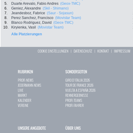
5.
Duarte Arevalo, Fabio Andres
(Geox-TMC)
6.
Geniez, Alexandre
(Skil - Shimano)
7.
Jeandesboz, Fabrice
(Saur - Sojasun)
8.
Perez Sanchez, Francisco
(Movistar Team)
9.
Blanco Rodriguez, David
(Geox-TMC)
10.
Kiryienka, Vasil
(Movistar Team)
Alle Platzierungen
COOKIE EINSTELLUNGEN
|
DATENSCHUTZ
|
KONTAKT
|
IMPRESSUM
RUBRIKEN
SONDERSEITEN
PROFI-NEWS
GIRO D`ITALIA 2026
JEDERMANN-NEWS
TOUR DE FRANCE 2026
LIVE
VUELTA A ESPAÑA 2026
MARKT
RENNERGEBNISSE
KALENDER
PROFI-TEAMS
VEREINE
PROFI-FAHRER
UNSERE ANGEBOTE
ÜBER UNS