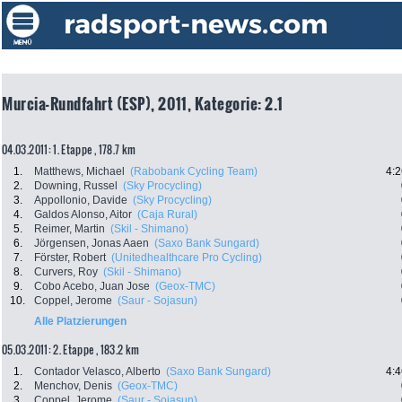
Murcia-Rundfahrt (ESP), 2011, Kategorie: 2.1
04.03.2011: 1. Etappe , 178.7 km
1.
Matthews, Michael
(Rabobank Cycling Team)
4:2
2.
Downing, Russel
(Sky Procycling)
3.
Appollonio, Davide
(Sky Procycling)
4.
Galdos Alonso, Aitor
(Caja Rural)
5.
Reimer, Martin
(Skil - Shimano)
6.
Jörgensen, Jonas Aaen
(Saxo Bank Sungard)
7.
Förster, Robert
(Unitedhealthcare Pro Cycling)
8.
Curvers, Roy
(Skil - Shimano)
9.
Cobo Acebo, Juan Jose
(Geox-TMC)
10.
Coppel, Jerome
(Saur - Sojasun)
Alle Platzierungen
05.03.2011: 2. Etappe , 183.2 km
1.
Contador Velasco, Alberto
(Saxo Bank Sungard)
4:4
2.
Menchov, Denis
(Geox-TMC)
3.
Coppel, Jerome
(Saur - Sojasun)