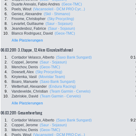
4.
Duarte Arevalo, Fabio Andres
(Geox-TMC)
5.
Poels, Wout
(Vacansoleil - DCM PRO Cyc...)
6.
Geniez, Alexandre
(Skil - Shimano)
7.
Froome, Christopher
(Sky Procycling)
8.
Levarlet, Guillaume
(Saur - Sojasun)
9.
Jeandesboz, Fabrice
(Saur - Sojasun)
10.
Blanco Rodriguez, David
(Geox-TMC)
Alle Platzierungen
06.03.2011: 3. Etappe , 12.4 km (Einzelzeitfahren)
1.
Contador Velasco, Alberto
(Saxo Bank Sungard)
0:1
2.
Coppel, Jerome
(Saur - Sojasun)
3.
Menchov, Denis
(Geox-TMC)
4.
Dowsett, Alex
(Sky Procycling)
5.
Kiryienka, Vasil
(Movistar Team)
6.
Boaro, Manuele
(Saxo Bank Sungard)
7.
Wetterhall, Alexander
(Endura Racing)
9.
Vandevelde, Christian
(Team Garmin - Cervelo)
10.
Zabriskie, David
(Team Garmin - Cervelo)
Alle Platzierungen
06.03.2011: Gesamtwertung
1.
Contador Velasco, Alberto
(Saxo Bank Sungard)
9:2
2.
Coppel, Jerome
(Saur - Sojasun)
3.
Menchov, Denis
(Geox-TMC)
4.
Poels, Wout
(Vacansoleil - DCM PRO Cyc...)