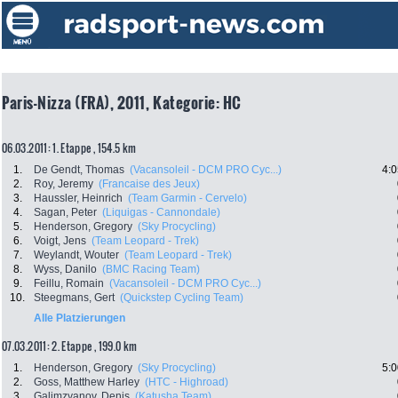
Paris-Nizza (FRA), 2011, Kategorie: HC
06.03.2011: 1. Etappe , 154.5 km
1.
De Gendt, Thomas
(Vacansoleil - DCM PRO Cyc...)
4:0
2.
Roy, Jeremy
(Francaise des Jeux)
3.
Haussler, Heinrich
(Team Garmin - Cervelo)
4.
Sagan, Peter
(Liquigas - Cannondale)
5.
Henderson, Gregory
(Sky Procycling)
6.
Voigt, Jens
(Team Leopard - Trek)
7.
Weylandt, Wouter
(Team Leopard - Trek)
8.
Wyss, Danilo
(BMC Racing Team)
9.
Feillu, Romain
(Vacansoleil - DCM PRO Cyc...)
10.
Steegmans, Gert
(Quickstep Cycling Team)
Alle Platzierungen
07.03.2011: 2. Etappe , 199.0 km
1.
Henderson, Gregory
(Sky Procycling)
5:0
2.
Goss, Matthew Harley
(HTC - Highroad)
3.
Galimzyanov, Denis
(Katusha Team)