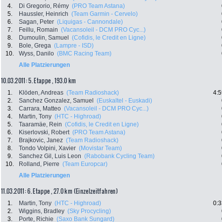
4.
Di Gregorio, Rémy
(PRO Team Astana)
5.
Haussler, Heinrich
(Team Garmin - Cervelo)
6.
Sagan, Peter
(Liquigas - Cannondale)
7.
Feillu, Romain
(Vacansoleil - DCM PRO Cyc...)
8.
Dumoulin, Samuel
(Cofidis, le Credit en Ligne)
9.
Bole, Grega
(Lampre - ISD)
10.
Wyss, Danilo
(BMC Racing Team)
Alle Platzierungen
10.03.2011: 5. Etappe , 193.0 km
1.
Klöden, Andreas
(Team Radioshack)
4:5
2.
Sanchez Gonzalez, Samuel
(Euskaltel - Euskadi)
3.
Carrara, Matteo
(Vacansoleil - DCM PRO Cyc...)
4.
Martin, Tony
(HTC - Highroad)
5.
Taaramäe, Rein
(Cofidis, le Credit en Ligne)
6.
Kiserlovski, Robert
(PRO Team Astana)
7.
Brajkovic, Janez
(Team Radioshack)
8.
Tondo Volpini, Xavier
(Movistar Team)
9.
Sanchez Gil, Luis Leon
(Rabobank Cycling Team)
10.
Rolland, Pierre
(Team Europcar)
Alle Platzierungen
11.03.2011: 6. Etappe , 27.0 km (Einzelzeitfahren)
1.
Martin, Tony
(HTC - Highroad)
0:3
2.
Wiggins, Bradley
(Sky Procycling)
3.
Porte, Richie
(Saxo Bank Sungard)