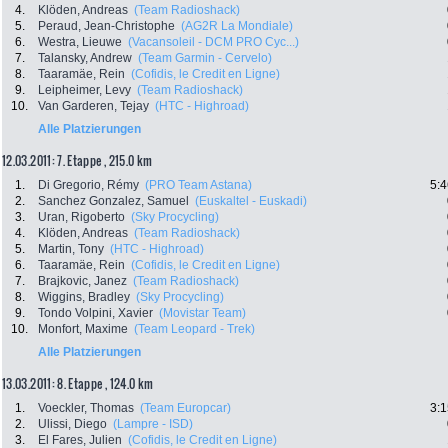
4.
Klöden, Andreas
(Team Radioshack)
5.
Peraud, Jean-Christophe
(AG2R La Mondiale)
6.
Westra, Lieuwe
(Vacansoleil - DCM PRO Cyc...)
7.
Talansky, Andrew
(Team Garmin - Cervelo)
8.
Taaramäe, Rein
(Cofidis, le Credit en Ligne)
9.
Leipheimer, Levy
(Team Radioshack)
10.
Van Garderen, Tejay
(HTC - Highroad)
Alle Platzierungen
12.03.2011: 7. Etappe , 215.0 km
1.
Di Gregorio, Rémy
(PRO Team Astana)
5:4
2.
Sanchez Gonzalez, Samuel
(Euskaltel - Euskadi)
3.
Uran, Rigoberto
(Sky Procycling)
4.
Klöden, Andreas
(Team Radioshack)
5.
Martin, Tony
(HTC - Highroad)
6.
Taaramäe, Rein
(Cofidis, le Credit en Ligne)
7.
Brajkovic, Janez
(Team Radioshack)
8.
Wiggins, Bradley
(Sky Procycling)
9.
Tondo Volpini, Xavier
(Movistar Team)
10.
Monfort, Maxime
(Team Leopard - Trek)
Alle Platzierungen
13.03.2011: 8. Etappe , 124.0 km
1.
Voeckler, Thomas
(Team Europcar)
3:1
2.
Ulissi, Diego
(Lampre - ISD)
3.
El Fares, Julien
(Cofidis, le Credit en Ligne)