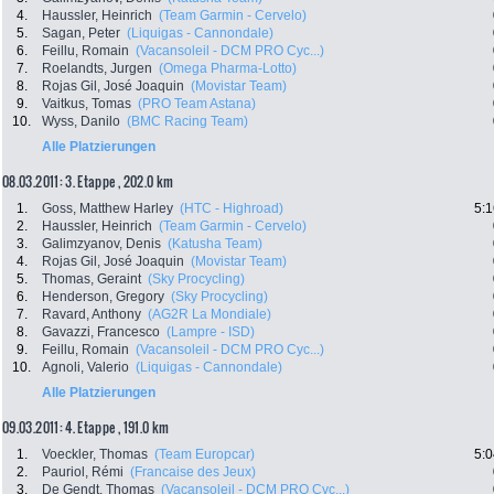
4.
Haussler, Heinrich
(Team Garmin - Cervelo)
5.
Sagan, Peter
(Liquigas - Cannondale)
6.
Feillu, Romain
(Vacansoleil - DCM PRO Cyc...)
7.
Roelandts, Jurgen
(Omega Pharma-Lotto)
8.
Rojas Gil, José Joaquin
(Movistar Team)
9.
Vaitkus, Tomas
(PRO Team Astana)
10.
Wyss, Danilo
(BMC Racing Team)
Alle Platzierungen
08.03.2011: 3. Etappe , 202.0 km
1.
Goss, Matthew Harley
(HTC - Highroad)
5:1
2.
Haussler, Heinrich
(Team Garmin - Cervelo)
3.
Galimzyanov, Denis
(Katusha Team)
4.
Rojas Gil, José Joaquin
(Movistar Team)
5.
Thomas, Geraint
(Sky Procycling)
6.
Henderson, Gregory
(Sky Procycling)
7.
Ravard, Anthony
(AG2R La Mondiale)
8.
Gavazzi, Francesco
(Lampre - ISD)
9.
Feillu, Romain
(Vacansoleil - DCM PRO Cyc...)
10.
Agnoli, Valerio
(Liquigas - Cannondale)
Alle Platzierungen
09.03.2011: 4. Etappe , 191.0 km
1.
Voeckler, Thomas
(Team Europcar)
5:0
2.
Pauriol, Rémi
(Francaise des Jeux)
3.
De Gendt, Thomas
(Vacansoleil - DCM PRO Cyc...)