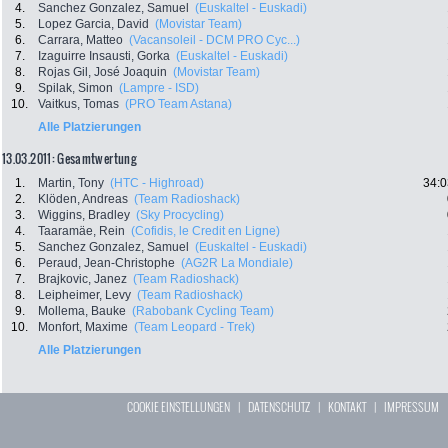
4.
Sanchez Gonzalez, Samuel
(Euskaltel - Euskadi)
5.
Lopez Garcia, David
(Movistar Team)
6.
Carrara, Matteo
(Vacansoleil - DCM PRO Cyc...)
7.
Izaguirre Insausti, Gorka
(Euskaltel - Euskadi)
8.
Rojas Gil, José Joaquin
(Movistar Team)
9.
Spilak, Simon
(Lampre - ISD)
10.
Vaitkus, Tomas
(PRO Team Astana)
Alle Platzierungen
13.03.2011: Gesamtwertung
1.
Martin, Tony
(HTC - Highroad)
34:0
2.
Klöden, Andreas
(Team Radioshack)
3.
Wiggins, Bradley
(Sky Procycling)
4.
Taaramäe, Rein
(Cofidis, le Credit en Ligne)
5.
Sanchez Gonzalez, Samuel
(Euskaltel - Euskadi)
6.
Peraud, Jean-Christophe
(AG2R La Mondiale)
7.
Brajkovic, Janez
(Team Radioshack)
8.
Leipheimer, Levy
(Team Radioshack)
9.
Mollema, Bauke
(Rabobank Cycling Team)
10.
Monfort, Maxime
(Team Leopard - Trek)
Alle Platzierungen
COOKIE EINSTELLUNGEN
|
DATENSCHUTZ
|
KONTAKT
|
IMPRESSUM