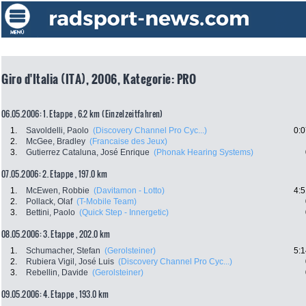
Giro d'Italia (ITA), 2006, Kategorie: PRO
06.05.2006: 1. Etappe , 6.2 km (Einzelzeitfahren)
1.
Savoldelli, Paolo
(Discovery Channel Pro Cyc...)
0:0
2.
McGee, Bradley
(Francaise des Jeux)
3.
Gutierrez Cataluna, José Enrique
(Phonak Hearing Systems)
07.05.2006: 2. Etappe , 197.0 km
1.
McEwen, Robbie
(Davitamon - Lotto)
4:5
2.
Pollack, Olaf
(T-Mobile Team)
3.
Bettini, Paolo
(Quick Step - Innergetic)
08.05.2006: 3. Etappe , 202.0 km
1.
Schumacher, Stefan
(Gerolsteiner)
5:1
2.
Rubiera Vigil, José Luis
(Discovery Channel Pro Cyc...)
3.
Rebellin, Davide
(Gerolsteiner)
09.05.2006: 4. Etappe , 193.0 km