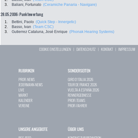
3.
Baliani, Fortunato
(Ceramiche Panaria - Navigare)
28.05.2006: Punktewertung
1.
Bettini, Paolo
(Quick Step - Innergetic)
2.
Basso, Ivan
(Team CSC)
3.
Gutierrez Cataluna, José Enrique
(Phonak Hearing Systems)
COOKIE EINSTELLUNGEN
|
DATENSCHUTZ
|
KONTAKT
|
IMPRESSUM
RUBRIKEN
SONDERSEITEN
PROFI-NEWS
GIRO D`ITALIA 2026
JEDERMANN-NEWS
TOUR DE FRANCE 2026
LIVE
VUELTA A ESPAÑA 2026
MARKT
RENNERGEBNISSE
KALENDER
PROFI-TEAMS
VEREINE
PROFI-FAHRER
UNSERE ANGEBOTE
ÜBER UNS
RSS-FEED
KONTAKT ZUR REDAKTION