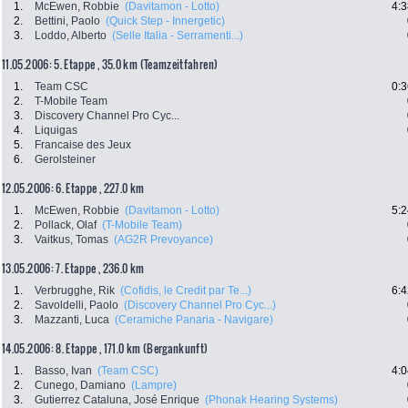
1.
McEwen, Robbie
(Davitamon - Lotto)
4:3
2.
Bettini, Paolo
(Quick Step - Innergetic)
3.
Loddo, Alberto
(Selle Italia - Serramenti...)
11.05.2006: 5. Etappe , 35.0 km (Teamzeitfahren)
1.
Team CSC
0:3
2.
T-Mobile Team
3.
Discovery Channel Pro Cyc...
4.
Liquigas
5.
Francaise des Jeux
6.
Gerolsteiner
12.05.2006: 6. Etappe , 227.0 km
1.
McEwen, Robbie
(Davitamon - Lotto)
5:2
2.
Pollack, Olaf
(T-Mobile Team)
3.
Vaitkus, Tomas
(AG2R Prevoyance)
13.05.2006: 7. Etappe , 236.0 km
1.
Verbrugghe, Rik
(Cofidis, le Credit par Te...)
6:4
2.
Savoldelli, Paolo
(Discovery Channel Pro Cyc...)
3.
Mazzanti, Luca
(Ceramiche Panaria - Navigare)
14.05.2006: 8. Etappe , 171.0 km (Bergankunft)
1.
Basso, Ivan
(Team CSC)
4:0
2.
Cunego, Damiano
(Lampre)
3.
Gutierrez Cataluna, José Enrique
(Phonak Hearing Systems)