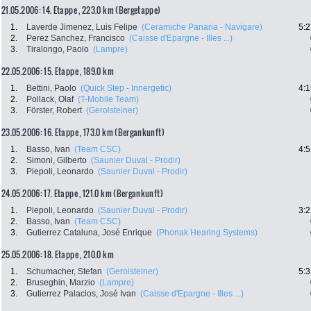
21.05.2006: 14. Etappe , 223.0 km (Bergetappe)
1.
Laverde Jimenez, Luis Felipe
(Ceramiche Panaria - Navigare)
5:2
2.
Perez Sanchez, Francisco
(Caisse d'Epargne - Illes ...)
3.
Tiralongo, Paolo
(Lampre)
22.05.2006: 15. Etappe , 189.0 km
1.
Bettini, Paolo
(Quick Step - Innergetic)
4:1
2.
Pollack, Olaf
(T-Mobile Team)
3.
Förster, Robert
(Gerolsteiner)
23.05.2006: 16. Etappe , 173.0 km (Bergankunft)
1.
Basso, Ivan
(Team CSC)
4:5
2.
Simoni, Gilberto
(Saunier Duval - Prodir)
3.
Piepoli, Leonardo
(Saunier Duval - Prodir)
24.05.2006: 17. Etappe , 121.0 km (Bergankunft)
1.
Piepoli, Leonardo
(Saunier Duval - Prodir)
3:2
2.
Basso, Ivan
(Team CSC)
3.
Gutierrez Cataluna, José Enrique
(Phonak Hearing Systems)
25.05.2006: 18. Etappe , 210.0 km
1.
Schumacher, Stefan
(Gerolsteiner)
5:3
2.
Bruseghin, Marzio
(Lampre)
3.
Gutierrez Palacios, José Ivan
(Caisse d'Epargne - Illes ...)