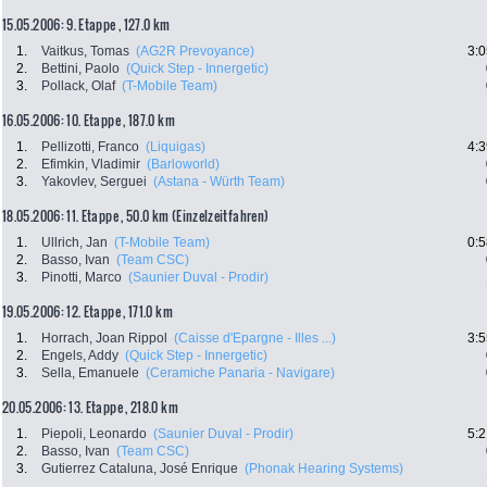
15.05.2006: 9. Etappe , 127.0 km
1.
Vaitkus, Tomas
(AG2R Prevoyance)
3:0
2.
Bettini, Paolo
(Quick Step - Innergetic)
3.
Pollack, Olaf
(T-Mobile Team)
16.05.2006: 10. Etappe , 187.0 km
1.
Pellizotti, Franco
(Liquigas)
4:3
2.
Efimkin, Vladimir
(Barloworld)
3.
Yakovlev, Serguei
(Astana - Würth Team)
18.05.2006: 11. Etappe , 50.0 km (Einzelzeitfahren)
1.
Ullrich, Jan
(T-Mobile Team)
0:5
2.
Basso, Ivan
(Team CSC)
3.
Pinotti, Marco
(Saunier Duval - Prodir)
19.05.2006: 12. Etappe , 171.0 km
1.
Horrach, Joan Rippol
(Caisse d'Epargne - Illes ...)
3:5
2.
Engels, Addy
(Quick Step - Innergetic)
3.
Sella, Emanuele
(Ceramiche Panaria - Navigare)
20.05.2006: 13. Etappe , 218.0 km
1.
Piepoli, Leonardo
(Saunier Duval - Prodir)
5:2
2.
Basso, Ivan
(Team CSC)
3.
Gutierrez Cataluna, José Enrique
(Phonak Hearing Systems)