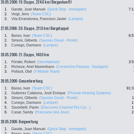
26.05.2006: 19. Etappe , 224.0 km (Bergankunft)
1.
Garate, Juan Manuel
(Quick Step - Innergetic)
7:1
2.
Voigt, Jens
(Team CSC)
3.
Vila Errandonea, Francisco Javier
(Lampre)
27.05.2006: 20. Etappe , 211.0 km (Bergetappe)
1.
Basso, Ivan
(Team CSC)
6:5
2.
Simoni, Gilberto
(Saunier Duval - Prodir)
3.
Cunego, Damiano
(Lampre)
28.05.2006: 21. Etappe , 140.0 km
1.
Förster, Robert
(Gerolsteiner)
3:5
2.
Richeze, Ariel Maximiliano
(Ceramiche Panaria - Navigare)
3.
Pollack, Olaf
(T-Mobile Team)
28.05.2006: Gesamtwertung
1.
Basso, Ivan
(Team CSC)
91:3
2.
Gutierrez Cataluna, José Enrique
(Phonak Hearing Systems)
3.
Simoni, Gilberto
(Saunier Duval - Prodir)
1
4.
Cunego, Damiano
(Lampre)
1
5.
Savoldelli, Paolo
(Discovery Channel Pro Cyc...)
1
6.
Casar, Sandy
(Francaise des Jeux)
2
28.05.2006: Bergwertung
1.
Garate, Juan Manuel
(Quick Step - Innergetic)
2.
Basso, Ivan
(Team CSC)