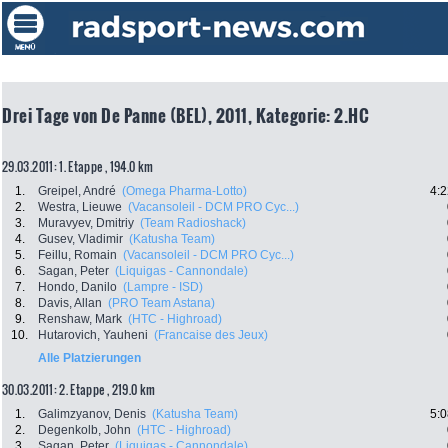
Drei Tage von De Panne (BEL), 2011, Kategorie: 2.HC
29.03.2011: 1. Etappe , 194.0 km
1.
Greipel, André
(Omega Pharma-Lotto)
4:2
2.
Westra, Lieuwe
(Vacansoleil - DCM PRO Cyc...)
3.
Muravyev, Dmitriy
(Team Radioshack)
4.
Gusev, Vladimir
(Katusha Team)
5.
Feillu, Romain
(Vacansoleil - DCM PRO Cyc...)
6.
Sagan, Peter
(Liquigas - Cannondale)
7.
Hondo, Danilo
(Lampre - ISD)
8.
Davis, Allan
(PRO Team Astana)
9.
Renshaw, Mark
(HTC - Highroad)
10.
Hutarovich, Yauheni
(Francaise des Jeux)
Alle Platzierungen
30.03.2011: 2. Etappe , 219.0 km
1.
Galimzyanov, Denis
(Katusha Team)
5:0
2.
Degenkolb, John
(HTC - Highroad)
3.
Sagan, Peter
(Liquigas - Cannondale)