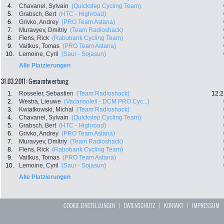
4.
Chavanel, Sylvain
(Quickstep Cycling Team)
5.
Grabsch, Bert
(HTC - Highroad)
6.
Grivko, Andrey
(PRO Team Astana)
7.
Muravyev, Dmitriy
(Team Radioshack)
8.
Flens, Rick
(Rabobank Cycling Team)
9.
Vaitkus, Tomas
(PRO Team Astana)
10.
Lemoine, Cyril
(Saur - Sojasun)
Alle Platzierungen
31.03.2011: Gesamtwertung
1.
Rosseler, Sebastien
(Team Radioshack)
12:2
2.
Westra, Lieuwe
(Vacansoleil - DCM PRO Cyc...)
3.
Kwiatkowski, Michal
(Team Radioshack)
4.
Chavanel, Sylvain
(Quickstep Cycling Team)
5.
Grabsch, Bert
(HTC - Highroad)
6.
Grivko, Andrey
(PRO Team Astana)
7.
Muravyev, Dmitriy
(Team Radioshack)
8.
Flens, Rick
(Rabobank Cycling Team)
9.
Vaitkus, Tomas
(PRO Team Astana)
10.
Lemoine, Cyril
(Saur - Sojasun)
Alle Platzierungen
COOKIE EINSTELLUNGEN
|
DATENSCHUTZ
|
KONTAKT
|
IMPRESSUM