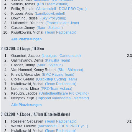
4.
Vaitkus, Tomas
(PRO Team Astana)
5.
Feillu, Romain
(Vacansoleil - DCM PRO Cyc...)
6.
Kruopis, Aidis
(Landbouwkrediet)
7.
Downing, Russel
(Sky Procycling)
8.
Hutarovich, Yauheni
(Francaise des Jeux)
9.
Casper, Jimmy
(Saur - Sojasun)
10.
Kwiatkowski, Michal
(Team Radioshack)
Alle Platzierungen
31.03.2011: 3. Etappe , 111.0 km
1.
Guarnieri, Jacopo
(Liquigas - Cannondale)
2:
2.
Galimzyanov, Denis
(Katusha Team)
3.
Casper, Jimmy
(Saur - Sojasun)
4.
Van Hummel, Kenny Robert
(Skil - Shimano)
5.
Kristoff, Alexander
(BMC Racing Team)
6.
Ciolek, Gerald
(Quickstep Cycling Team)
7.
Kwiatkowski, Michal
(Team Radioshack)
8.
Lorenzetto, Mirco
(PRO Team Astana)
9.
Keough, Jacobe
(Unitedhealthcare Pro Cycling)
10.
Neirynck, Stijn
(Topsport Vlaanderen - Mercator)
Alle Platzierungen
31.03.2011: 4. Etappe , 14.7 km (Einzelzeitfahren)
1.
Rosseler, Sebastien
(Team Radioshack)
0:1
2.
Westra, Lieuwe
(Vacansoleil - DCM PRO Cyc...)
3.
Kwiatkowski, Michal
(Team Radioshack)