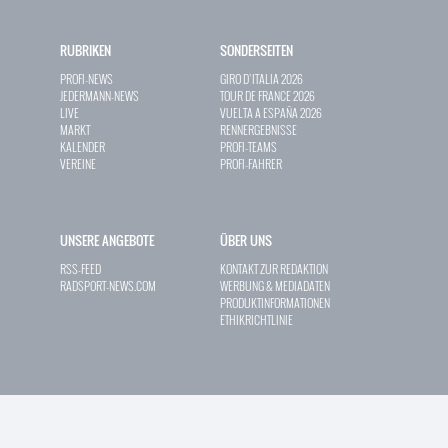
RUBRIKEN
SONDERSEITEN
PROFI-NEWS
GIRO D`ITALIA 2026
JEDERMANN-NEWS
TOUR DE FRANCE 2026
LIVE
VUELTA A ESPAÑA 2026
MARKT
RENNERGEBNISSE
KALENDER
PROFI-TEAMS
VEREINE
PROFI-FAHRER
UNSERE ANGEBOTE
ÜBER UNS
RSS-FEED
KONTAKT ZUR REDAKTION
RADSPORT-NEWS.COM
WERBUNG & MEDIADATEN
PRODUKTINFORMATIONEN
ETHIKRICHTLINIE