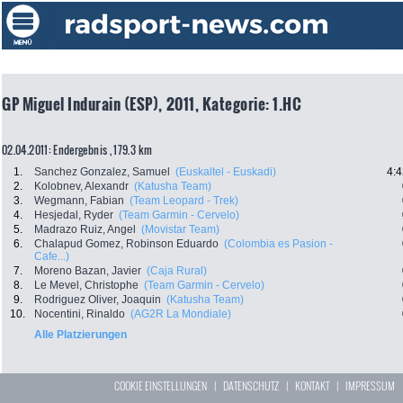
GP Miguel Indurain (ESP), 2011, Kategorie: 1.HC
02.04.2011: Endergebnis , 179.3 km
1.
Sanchez Gonzalez, Samuel
(Euskaltel - Euskadi)
4:4
2.
Kolobnev, Alexandr
(Katusha Team)
3.
Wegmann, Fabian
(Team Leopard - Trek)
4.
Hesjedal, Ryder
(Team Garmin - Cervelo)
5.
Madrazo Ruiz, Angel
(Movistar Team)
6.
Chalapud Gomez, Robinson Eduardo
(Colombia es Pasion -
Cafe...)
7.
Moreno Bazan, Javier
(Caja Rural)
8.
Le Mevel, Christophe
(Team Garmin - Cervelo)
9.
Rodriguez Oliver, Joaquin
(Katusha Team)
10.
Nocentini, Rinaldo
(AG2R La Mondiale)
Alle Platzierungen
COOKIE EINSTELLUNGEN
|
DATENSCHUTZ
|
KONTAKT
|
IMPRESSUM