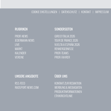
COOKIE EINSTELLUNGEN
|
DATENSCHUTZ
|
KONTAKT
|
IMPRESSUM
RUBRIKEN
SONDERSEITEN
PROFI-NEWS
GIRO D`ITALIA 2026
JEDERMANN-NEWS
TOUR DE FRANCE 2026
LIVE
VUELTA A ESPAÑA 2026
MARKT
RENNERGEBNISSE
KALENDER
PROFI-TEAMS
VEREINE
PROFI-FAHRER
UNSERE ANGEBOTE
ÜBER UNS
RSS-FEED
KONTAKT ZUR REDAKTION
RADSPORT-NEWS.COM
WERBUNG & MEDIADATEN
PRODUKTINFORMATIONEN
ETHIKRICHTLINIE