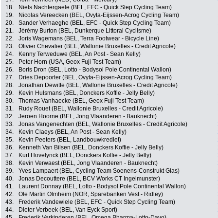
18.
Niels Nachtergaele (BEL, EFC - Quick Step Cycling Team)
19.
Nicolas Vereecken (BEL, Ovyta-Eijssen-Acrog Cycling Team)
20.
Sander Verhaeghe (BEL, EFC - Quick Step Cycling Team)
21.
Jérémy Burton (BEL, Dunkerque Littoral Cyclisme)
22.
Joris Wagemans (BEL, Terra Footwear - Bicycle Line)
23.
Olivier Chevalier (BEL, Wallonie Bruxelles - Credit Agricole)
24.
Kenny Terweduwe (BEL, An Post - Sean Kelly)
25.
Peter Horn (USA, Geox Fuji Test Team)
26.
Boris Dron (BEL, Lotto - Bodysol Pole Continental Wallon)
27.
Dries Depoorter (BEL, Ovyta-Eijssen-Acrog Cycling Team)
28.
Jonathan Dewitte (BEL, Wallonie Bruxelles - Credit Agricole)
29.
Kevin Hulsmans (BEL, Donckers Koffie - Jelly Belly)
30.
Thomas Vanhaecke (BEL, Geox Fuji Test Team)
31.
Rudy Rouet (BEL, Wallonie Bruxelles - Credit Agricole)
32.
Jeroen Hoorne (BEL, Jong Vlaanderen - Bauknecht)
33.
Jonas Vangenechten (BEL, Wallonie Bruxelles - Credit Agricole)
34.
Kevin Claeys (BEL, An Post - Sean Kelly)
35.
Kevin Peeters (BEL, Landbouwkrediet)
36.
Kenneth Van Bilsen (BEL, Donckers Koffie - Jelly Belly)
37.
Kurt Hovelynck (BEL, Donckers Koffie - Jelly Belly)
38.
Kevin Verwaest (BEL, Jong Vlaanderen - Bauknecht)
39.
Yves Lampaert (BEL, Cycling Team Soenens-Construkt Glas)
40.
Jonas Decouttere (BEL, BCV Works CT Ingelmunster)
41.
Laurent Donnay (BEL, Lotto - Bodysol Pole Continental Wallon)
42.
Ole Martin Olmheim (NOR, Sparebanken Vest - Ridley)
43.
Frederik Vandewiele (BEL, EFC - Quick Step Cycling Team)
44.
Dieter Verbeek (BEL, Van Eyck Sport)
45.
Frederik Verkinderen (BEL, Omega Pharma-Lotto-Davo)