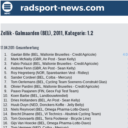
Zellik - Galmaarden (BEL), 2011, Kategorie: 1.2
17.04.2011: Gesamtwertung
1.
Gaetan Bille (BEL, Wallonie Bruxelles - Credit Agricole)
4:0
2.
Mark McNally (GBR, An Post - Sean Kelly)
3.
Fabio Polazzi (BEL, Wallonie Bruxelles - Credit Agricole)
4.
Andrew Fenn (GBR, An Post - Sean Kelly)
5.
Roy Hegreberg (NOR, Sparebanken Vest - Ridley)
6.
Sander Cordeel (BEL, Colba - Mercury)
7.
Tom Oerlemans (BEL, Cycling Team Soenens-Construkt Glas)
8.
Olivier Pardini (BEL, Wallonie Bruxelles - Credit Agricole)
9.
Paavo Paajanen (FIN, Geox Fuji Test Team)
10.
Koen Barbe (BEL, Landbouwkrediet)
11.
Dries Hollanders (BEL, An Post - Sean Kelly)
12.
Huub Duyn (NED, Donckers Koffie - Jelly Belly)
13.
Niels Reynvoet (BEL, Omega Pharma-Lotto-Davo)
14.
Brecht Dhaene (BEL, Vl Technics - Abutriek Cycling Team)
15.
Tom Goovaerts (BEL, Terra Footwear - Bicycle Line)
16.
Gijs Van Hoecke (BEL, Omega Pharma-Lotto-Davo)
17.
Tom Vermeer (NED, Colba - Mercury)