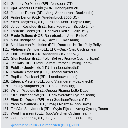
101.
Gregory De Mulder (BEL, Nessebar CT)
102.
Kjetil Andreas Ertsås (NOR, Trondhjems VK)
103.
Joaquim Durant (BEL, Jong Vlaanderen - Bauknecht)
104.
Andre Benoit (GER, Wiedenbruck 2000 SC)
105.
Sven Nooytens (BEL, Terra Footwear - Bicycle Line)
106.
Jeroen Kesteloot (BEL, Terra Footwear - Bicycle Line)
107.
Frederik Geerts (BEL, Donckers Koffie - Jelly Belly)
108.
Frode Solberg (NOR, Sparebanken Vest - Ridley)
109.
Nate Thompson (USA, Geox Fuji Test Team)
110.
Matthias Van Mechelen (BEL, Donckers Koffie - Jelly Belly)
111.
Alphonse Vermote (BEL, EFC - Quick Step Cycling Team)
112.
Phillip Müller (GER, Wiedenbruck 2000 SC)
113.
Glen Foubert (BEL, Profel-Bofrost-Prorace Cycling Team)
114.
Jef Torfs (BEL, Profel-Bofrost-Prorace Cycling Team)
115.
Egidijus Juodvalkis (LTU, Landbouwkrediet)
116.
Frédéric Amorison (BEL, Landbouwkrediet)
117.
Baptiste Plackaert (BEL, Landbouwkrediet)
118.
Sibrecht Pieters (BEL, Jong Vlaanderen - Bauknecht)
119.
Timothy Vangheel (BEL, Colba - Mercury)
120.
Willem Wauters (BEL, Omega Pharma-Lotto-Davo)
121.
Stijn Bruyndonckx (BEL, Rock Werchter Cycling Team)
122.
Bjorn De Decker (BEL, Van Goethem/Prorace CT)
123.
Yannick Wellens (BEL, Omega Pharma-Lotto-Davo)
124.
Tim Van Speybroeck (BEL, Ovyta-Eijssen-Acrog Cycling Team)
125.
Wout Franssen (BEL, Rock Werchter Cycling Team)
126.
Garrit Broeders (BEL, Jong Vlaanderen - Bauknecht)
�bersicht Zellik - Galmaarden (BEL), 2011