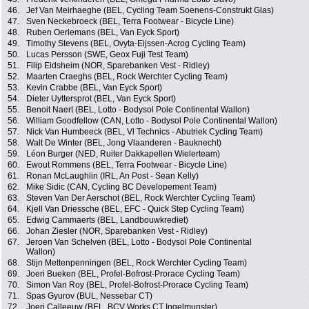
46.
Jef Van Meirhaeghe (BEL, Cycling Team Soenens-Construkt Glas)
47.
Sven Neckebroeck (BEL, Terra Footwear - Bicycle Line)
48.
Ruben Oerlemans (BEL, Van Eyck Sport)
49.
Timothy Stevens (BEL, Ovyta-Eijssen-Acrog Cycling Team)
50.
Lucas Persson (SWE, Geox Fuji Test Team)
51.
Filip Eidsheim (NOR, Sparebanken Vest - Ridley)
52.
Maarten Craeghs (BEL, Rock Werchter Cycling Team)
53.
Kevin Crabbe (BEL, Van Eyck Sport)
54.
Dieter Uyttersprot (BEL, Van Eyck Sport)
55.
Benoit Naert (BEL, Lotto - Bodysol Pole Continental Wallon)
56.
William Goodfellow (CAN, Lotto - Bodysol Pole Continental Wallon)
57.
Nick Van Humbeeck (BEL, Vl Technics - Abutriek Cycling Team)
58.
Walt De Winter (BEL, Jong Vlaanderen - Bauknecht)
59.
Léon Burger (NED, Ruiter Dakkapellen Wielerteam)
60.
Ewout Rommens (BEL, Terra Footwear - Bicycle Line)
61.
Ronan McLaughlin (IRL, An Post - Sean Kelly)
62.
Mike Sidic (CAN, Cycling BC Developement Team)
63.
Steven Van Der Aerschot (BEL, Rock Werchter Cycling Team)
64.
Kjell Van Driessche (BEL, EFC - Quick Step Cycling Team)
65.
Edwig Cammaerts (BEL, Landbouwkrediet)
66.
Johan Ziesler (NOR, Sparebanken Vest - Ridley)
67.
Jeroen Van Schelven (BEL, Lotto - Bodysol Pole Continental
Wallon)
68.
Stijn Mettenpenningen (BEL, Rock Werchter Cycling Team)
69.
Joeri Bueken (BEL, Profel-Bofrost-Prorace Cycling Team)
70.
Simon Van Roy (BEL, Profel-Bofrost-Prorace Cycling Team)
71.
Spas Gyurov (BUL, Nessebar CT)
72.
Joeri Calleeuw (BEL, BCV Works CT Ingelmunster)