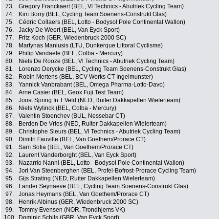
73.
Gregory Franckaert (BEL, Vl Technics - Abutriek Cycling Team)
74.
Kim Borry (BEL, Cycling Team Soenens-Construkt Glas)
75.
Cédric Collaers (BEL, Lotto - Bodysol Pole Continental Wallon)
76.
Jacky De Weert (BEL, Van Eyck Sport)
77.
Fritz Koch (GER, Wiedenbruck 2000 SC)
78.
Martynas Maniusis (LTU, Dunkerque Littoral Cyclisme)
79.
Philip Vandaele (BEL, Colba - Mercury)
80.
Niels De Rooze (BEL, Vl Technics - Abutriek Cycling Team)
81.
Lorenzo Derycke (BEL, Cycling Team Soenens-Construkt Glas)
82.
Robin Mertens (BEL, BCV Works CT Ingelmunster)
83.
Yannick Vanbrabant (BEL, Omega Pharma-Lotto-Davo)
84.
Arne Casier (BEL, Geox Fuji Test Team)
85.
Joost Spring In T Veld (NED, Ruiter Dakkapellen Wielerteam)
86.
Niels Wytinck (BEL, Colba - Mercury)
87.
Valentin Stoenchev (BUL, Nessebar CT)
88.
Berden De Vries (NED, Ruiter Dakkapellen Wielerteam)
89.
Christophe Sleurs (BEL, Vl Technics - Abutriek Cycling Team)
90.
Dimitri Fauville (BEL, Van Goethem/Prorace CT)
91.
Sam Sofia (BEL, Van Goethem/Prorace CT)
92.
Laurent Vanderborght (BEL, Van Eyck Sport)
93.
Nazarrio Nanni (BEL, Lotto - Bodysol Pole Continental Wallon)
94.
Jori Van Steenberghen (BEL, Profel-Bofrost-Prorace Cycling Team)
95.
Gijs Strating (NED, Ruiter Dakkapellen Wielerteam)
96.
Lander Seynaeve (BEL, Cycling Team Soenens-Construkt Glas)
97.
Jonas Heymans (BEL, Van Goethem/Prorace CT)
98.
Henrik Albinus (GER, Wiedenbruck 2000 SC)
99.
Tommy Evensen (NOR, Trondhjems VK)
100.
Dominic Schils (GBR, Van Eyck Sport)