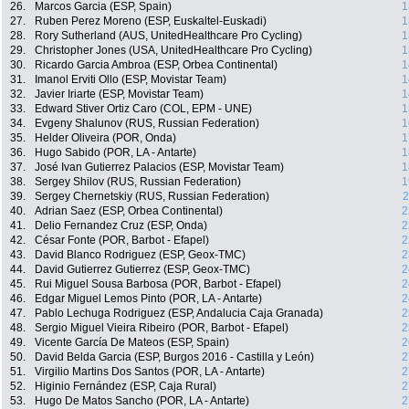
26.
Marcos Garcia (ESP, Spain)
1
27.
Ruben Perez Moreno (ESP, Euskaltel-Euskadi)
1
28.
Rory Sutherland (AUS, UnitedHealthcare Pro Cycling)
1
29.
Christopher Jones (USA, UnitedHealthcare Pro Cycling)
1
30.
Ricardo Garcia Ambroa (ESP, Orbea Continental)
1
31.
Imanol Erviti Ollo (ESP, Movistar Team)
1
32.
Javier Iriarte (ESP, Movistar Team)
1
33.
Edward Stiver Ortiz Caro (COL, EPM - UNE)
1
34.
Evgeny Shalunov (RUS, Russian Federation)
1
35.
Helder Oliveira (POR, Onda)
1
36.
Hugo Sabido (POR, LA - Antarte)
1
37.
José Ivan Gutierrez Palacios (ESP, Movistar Team)
1
38.
Sergey Shilov (RUS, Russian Federation)
1
39.
Sergey Chernetskiy (RUS, Russian Federation)
2
40.
Adrian Saez (ESP, Orbea Continental)
2
41.
Delio Fernandez Cruz (ESP, Onda)
2
42.
César Fonte (POR, Barbot - Efapel)
2
43.
David Blanco Rodriguez (ESP, Geox-TMC)
2
44.
David Gutierrez Gutierrez (ESP, Geox-TMC)
2
45.
Rui Miguel Sousa Barbosa (POR, Barbot - Efapel)
2
46.
Edgar Miguel Lemos Pinto (POR, LA - Antarte)
2
47.
Pablo Lechuga Rodriguez (ESP, Andalucia Caja Granada)
2
48.
Sergio Miguel Vieira Ribeiro (POR, Barbot - Efapel)
2
49.
Vicente García De Mateos (ESP, Spain)
2
50.
David Belda Garcia (ESP, Burgos 2016 - Castilla y León)
2
51.
Virgilio Martins Dos Santos (POR, LA - Antarte)
2
52.
Higinio Fernández (ESP, Caja Rural)
2
53.
Hugo De Matos Sancho (POR, LA - Antarte)
2