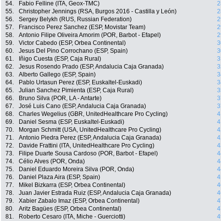
54.
Fabio Felline (ITA, Geox-TMC)
2
55.
Christopher Jennings (RSA, Burgos 2016 - Castilla y León)
2
56.
Sergey Belykh (RUS, Russian Federation)
2
57.
Francisco Perez Sanchez (ESP, Movistar Team)
2
58.
Antonio Filipe Oliveira Amorim (POR, Barbot - Efapel)
2
59.
Victor Cabedo (ESP, Orbea Continental)
3
60.
Jesus Del Pino Corrochano (ESP, Spain)
3
61.
Iñigo Cuesta (ESP, Caja Rural)
3
62.
Jesus Rosendo Prado (ESP, Andalucia Caja Granada)
3
63.
Alberto Gallego (ESP, Spain)
3
64.
Pablo Urtasun Perez (ESP, Euskaltel-Euskadi)
3
65.
Julian Sanchez Pimienta (ESP, Caja Rural)
3
66.
Bruno Silva (POR, LA - Antarte)
3
67.
José Luis Cano (ESP, Andalucia Caja Granada)
3
68.
Charles Wegelius (GBR, UnitedHealthcare Pro Cycling)
4
69.
Daniel Sesma (ESP, Euskaltel-Euskadi)
4
70.
Morgan Schmitt (USA, UnitedHealthcare Pro Cycling)
4
71.
Antonio Piedra Perez (ESP, Andalucia Caja Granada)
4
72.
Davide Frattini (ITA, UnitedHealthcare Pro Cycling)
4
73.
Filipe Duarte Sousa Cardoso (POR, Barbot - Efapel)
4
74.
Célio Alves (POR, Onda)
4
75.
Daniel Eduardo Moreira Silva (POR, Onda)
4
76.
Daniel Plaza Aira (ESP, Spain)
4
77.
Mikel Bizkarra (ESP, Orbea Continental)
4
78.
Juan Javier Estrada Ruiz (ESP, Andalucia Caja Granada)
4
79.
Xabier Zabalo Imaz (ESP, Orbea Continental)
4
80.
Aritz Bagües (ESP, Orbea Continental)
4
81.
Roberto Cesaro (ITA, Miche - Guerciotti)
4