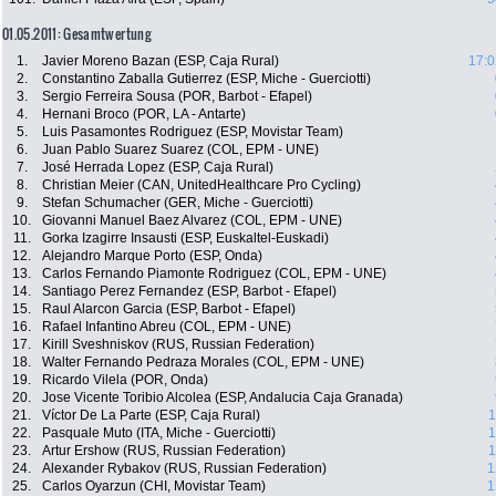
01.05.2011: Gesamtwertung
1.
Javier Moreno Bazan (ESP, Caja Rural)
17:0
2.
Constantino Zaballa Gutierrez (ESP, Miche - Guerciotti)
3.
Sergio Ferreira Sousa (POR, Barbot - Efapel)
4.
Hernani Broco (POR, LA - Antarte)
5.
Luis Pasamontes Rodriguez (ESP, Movistar Team)
6.
Juan Pablo Suarez Suarez (COL, EPM - UNE)
7.
José Herrada Lopez (ESP, Caja Rural)
8.
Christian Meier (CAN, UnitedHealthcare Pro Cycling)
9.
Stefan Schumacher (GER, Miche - Guerciotti)
10.
Giovanni Manuel Baez Alvarez (COL, EPM - UNE)
11.
Gorka Izagirre Insausti (ESP, Euskaltel-Euskadi)
12.
Alejandro Marque Porto (ESP, Onda)
13.
Carlos Fernando Piamonte Rodriguez (COL, EPM - UNE)
14.
Santiago Perez Fernandez (ESP, Barbot - Efapel)
15.
Raul Alarcon Garcia (ESP, Barbot - Efapel)
16.
Rafael Infantino Abreu (COL, EPM - UNE)
17.
Kirill Sveshniskov (RUS, Russian Federation)
18.
Walter Fernando Pedraza Morales (COL, EPM - UNE)
19.
Ricardo Vilela (POR, Onda)
20.
Jose Vicente Toribio Alcolea (ESP, Andalucia Caja Granada)
21.
Víctor De La Parte (ESP, Caja Rural)
1
22.
Pasquale Muto (ITA, Miche - Guerciotti)
1
23.
Artur Ershow (RUS, Russian Federation)
1
24.
Alexander Rybakov (RUS, Russian Federation)
1
25.
Carlos Oyarzun (CHI, Movistar Team)
1