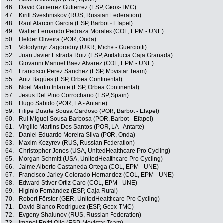
46.
David Gutierrez Gutierrez (ESP, Geox-TMC)
47.
Kirill Sveshniskov (RUS, Russian Federation)
48.
Raul Alarcon Garcia (ESP, Barbot - Efapel)
49.
Walter Fernando Pedraza Morales (COL, EPM - UNE)
50.
Helder Oliveira (POR, Onda)
51.
Volodymyr Zagorodny (UKR, Miche - Guerciotti)
52.
Juan Javier Estrada Ruiz (ESP, Andalucia Caja Granada)
53.
Giovanni Manuel Baez Alvarez (COL, EPM - UNE)
54.
Francisco Perez Sanchez (ESP, Movistar Team)
55.
Aritz Bagües (ESP, Orbea Continental)
56.
Noel Martin Infante (ESP, Orbea Continental)
57.
Jesus Del Pino Corrochano (ESP, Spain)
58.
Hugo Sabido (POR, LA - Antarte)
59.
Filipe Duarte Sousa Cardoso (POR, Barbot - Efapel)
60.
Rui Miguel Sousa Barbosa (POR, Barbot - Efapel)
61.
Virgilio Martins Dos Santos (POR, LA - Antarte)
62.
Daniel Eduardo Moreira Silva (POR, Onda)
63.
Maxim Kozyrev (RUS, Russian Federation)
64.
Christopher Jones (USA, UnitedHealthcare Pro Cycling)
65.
Morgan Schmitt (USA, UnitedHealthcare Pro Cycling)
66.
Jaime Alberto Castaneda Ortega (COL, EPM - UNE)
67.
Francisco Jarley Colorado Hernandez (COL, EPM - UNE)
68.
Edward Stiver Ortiz Caro (COL, EPM - UNE)
69.
Higinio Fernández (ESP, Caja Rural)
70.
Robert Förster (GER, UnitedHealthcare Pro Cycling)
71.
David Blanco Rodriguez (ESP, Geox-TMC)
72.
Evgeny Shalunov (RUS, Russian Federation)
73.
Imanol Erviti Ollo (ESP, Movistar Team)