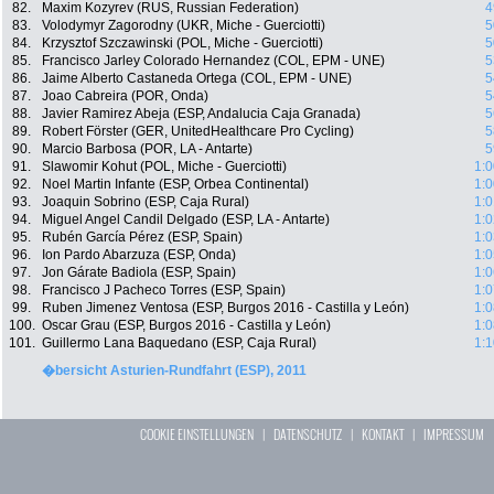
82.
Maxim Kozyrev (RUS, Russian Federation)
4
83.
Volodymyr Zagorodny (UKR, Miche - Guerciotti)
5
84.
Krzysztof Szczawinski (POL, Miche - Guerciotti)
5
85.
Francisco Jarley Colorado Hernandez (COL, EPM - UNE)
5
86.
Jaime Alberto Castaneda Ortega (COL, EPM - UNE)
5
87.
Joao Cabreira (POR, Onda)
5
88.
Javier Ramirez Abeja (ESP, Andalucia Caja Granada)
5
89.
Robert Förster (GER, UnitedHealthcare Pro Cycling)
5
90.
Marcio Barbosa (POR, LA - Antarte)
5
91.
Slawomir Kohut (POL, Miche - Guerciotti)
1:0
92.
Noel Martin Infante (ESP, Orbea Continental)
1:0
93.
Joaquin Sobrino (ESP, Caja Rural)
1:0
94.
Miguel Angel Candil Delgado (ESP, LA - Antarte)
1:0
95.
Rubén García Pérez (ESP, Spain)
1:0
96.
Ion Pardo Abarzuza (ESP, Onda)
1:0
97.
Jon Gárate Badiola (ESP, Spain)
1:0
98.
Francisco J Pacheco Torres (ESP, Spain)
1:0
99.
Ruben Jimenez Ventosa (ESP, Burgos 2016 - Castilla y León)
1:0
100.
Oscar Grau (ESP, Burgos 2016 - Castilla y León)
1:0
101.
Guillermo Lana Baquedano (ESP, Caja Rural)
1:1
�bersicht Asturien-Rundfahrt (ESP), 2011
COOKIE EINSTELLUNGEN
|
DATENSCHUTZ
|
KONTAKT
|
IMPRESSUM