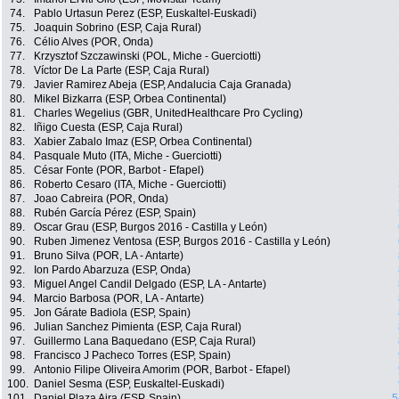
74.
Pablo Urtasun Perez (ESP, Euskaltel-Euskadi)
75.
Joaquin Sobrino (ESP, Caja Rural)
76.
Célio Alves (POR, Onda)
77.
Krzysztof Szczawinski (POL, Miche - Guerciotti)
78.
Víctor De La Parte (ESP, Caja Rural)
79.
Javier Ramirez Abeja (ESP, Andalucia Caja Granada)
80.
Mikel Bizkarra (ESP, Orbea Continental)
81.
Charles Wegelius (GBR, UnitedHealthcare Pro Cycling)
82.
Iñigo Cuesta (ESP, Caja Rural)
83.
Xabier Zabalo Imaz (ESP, Orbea Continental)
84.
Pasquale Muto (ITA, Miche - Guerciotti)
85.
César Fonte (POR, Barbot - Efapel)
86.
Roberto Cesaro (ITA, Miche - Guerciotti)
87.
Joao Cabreira (POR, Onda)
88.
Rubén García Pérez (ESP, Spain)
89.
Oscar Grau (ESP, Burgos 2016 - Castilla y León)
90.
Ruben Jimenez Ventosa (ESP, Burgos 2016 - Castilla y León)
91.
Bruno Silva (POR, LA - Antarte)
92.
Ion Pardo Abarzuza (ESP, Onda)
93.
Miguel Angel Candil Delgado (ESP, LA - Antarte)
94.
Marcio Barbosa (POR, LA - Antarte)
95.
Jon Gárate Badiola (ESP, Spain)
96.
Julian Sanchez Pimienta (ESP, Caja Rural)
97.
Guillermo Lana Baquedano (ESP, Caja Rural)
98.
Francisco J Pacheco Torres (ESP, Spain)
99.
Antonio Filipe Oliveira Amorim (POR, Barbot - Efapel)
100.
Daniel Sesma (ESP, Euskaltel-Euskadi)
101.
Daniel Plaza Aira (ESP, Spain)
5