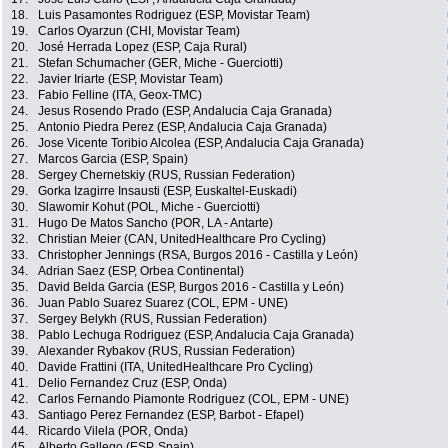
18.
Luis Pasamontes Rodriguez (ESP, Movistar Team)
19.
Carlos Oyarzun (CHI, Movistar Team)
20.
José Herrada Lopez (ESP, Caja Rural)
21.
Stefan Schumacher (GER, Miche - Guerciotti)
22.
Javier Iriarte (ESP, Movistar Team)
23.
Fabio Felline (ITA, Geox-TMC)
24.
Jesus Rosendo Prado (ESP, Andalucia Caja Granada)
25.
Antonio Piedra Perez (ESP, Andalucia Caja Granada)
26.
Jose Vicente Toribio Alcolea (ESP, Andalucia Caja Granada)
27.
Marcos Garcia (ESP, Spain)
28.
Sergey Chernetskiy (RUS, Russian Federation)
29.
Gorka Izagirre Insausti (ESP, Euskaltel-Euskadi)
30.
Slawomir Kohut (POL, Miche - Guerciotti)
31.
Hugo De Matos Sancho (POR, LA - Antarte)
32.
Christian Meier (CAN, UnitedHealthcare Pro Cycling)
33.
Christopher Jennings (RSA, Burgos 2016 - Castilla y León)
34.
Adrian Saez (ESP, Orbea Continental)
35.
David Belda Garcia (ESP, Burgos 2016 - Castilla y León)
36.
Juan Pablo Suarez Suarez (COL, EPM - UNE)
37.
Sergey Belykh (RUS, Russian Federation)
38.
Pablo Lechuga Rodriguez (ESP, Andalucia Caja Granada)
39.
Alexander Rybakov (RUS, Russian Federation)
40.
Davide Frattini (ITA, UnitedHealthcare Pro Cycling)
41.
Delio Fernandez Cruz (ESP, Onda)
42.
Carlos Fernando Piamonte Rodriguez (COL, EPM - UNE)
43.
Santiago Perez Fernandez (ESP, Barbot - Efapel)
44.
Ricardo Vilela (POR, Onda)
45.
Alberto Gallego (ESP, Spain)