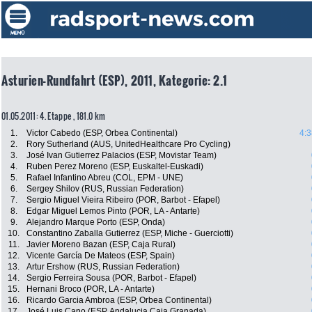
Asturien-Rundfahrt (ESP), 2011, Kategorie: 2.1
01.05.2011: 4. Etappe , 181.0 km
1.
Victor Cabedo (ESP, Orbea Continental)
4:3
2.
Rory Sutherland (AUS, UnitedHealthcare Pro Cycling)
3.
José Ivan Gutierrez Palacios (ESP, Movistar Team)
4.
Ruben Perez Moreno (ESP, Euskaltel-Euskadi)
5.
Rafael Infantino Abreu (COL, EPM - UNE)
6.
Sergey Shilov (RUS, Russian Federation)
7.
Sergio Miguel Vieira Ribeiro (POR, Barbot - Efapel)
8.
Edgar Miguel Lemos Pinto (POR, LA - Antarte)
9.
Alejandro Marque Porto (ESP, Onda)
10.
Constantino Zaballa Gutierrez (ESP, Miche - Guerciotti)
11.
Javier Moreno Bazan (ESP, Caja Rural)
12.
Vicente García De Mateos (ESP, Spain)
13.
Artur Ershow (RUS, Russian Federation)
14.
Sergio Ferreira Sousa (POR, Barbot - Efapel)
15.
Hernani Broco (POR, LA - Antarte)
16.
Ricardo Garcia Ambroa (ESP, Orbea Continental)
17.
José Luis Cano (ESP, Andalucia Caja Granada)