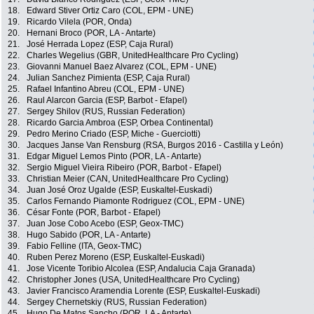
18.
Edward Stiver Ortiz Caro (COL, EPM - UNE)
19.
Ricardo Vilela (POR, Onda)
20.
Hernani Broco (POR, LA - Antarte)
21.
José Herrada Lopez (ESP, Caja Rural)
22.
Charles Wegelius (GBR, UnitedHealthcare Pro Cycling)
23.
Giovanni Manuel Baez Alvarez (COL, EPM - UNE)
24.
Julian Sanchez Pimienta (ESP, Caja Rural)
25.
Rafael Infantino Abreu (COL, EPM - UNE)
26.
Raul Alarcon Garcia (ESP, Barbot - Efapel)
27.
Sergey Shilov (RUS, Russian Federation)
28.
Ricardo Garcia Ambroa (ESP, Orbea Continental)
29.
Pedro Merino Criado (ESP, Miche - Guerciotti)
30.
Jacques Janse Van Rensburg (RSA, Burgos 2016 - Castilla y León)
31.
Edgar Miguel Lemos Pinto (POR, LA - Antarte)
32.
Sergio Miguel Vieira Ribeiro (POR, Barbot - Efapel)
33.
Christian Meier (CAN, UnitedHealthcare Pro Cycling)
34.
Juan José Oroz Ugalde (ESP, Euskaltel-Euskadi)
35.
Carlos Fernando Piamonte Rodriguez (COL, EPM - UNE)
36.
César Fonte (POR, Barbot - Efapel)
37.
Juan Jose Cobo Acebo (ESP, Geox-TMC)
38.
Hugo Sabido (POR, LA - Antarte)
39.
Fabio Felline (ITA, Geox-TMC)
40.
Ruben Perez Moreno (ESP, Euskaltel-Euskadi)
41.
Jose Vicente Toribio Alcolea (ESP, Andalucia Caja Granada)
42.
Christopher Jones (USA, UnitedHealthcare Pro Cycling)
43.
Javier Francisco Aramendia Lorente (ESP, Euskaltel-Euskadi)
44.
Sergey Chernetskiy (RUS, Russian Federation)
45.
Hugo De Matos Sancho (POR, LA - Antarte)