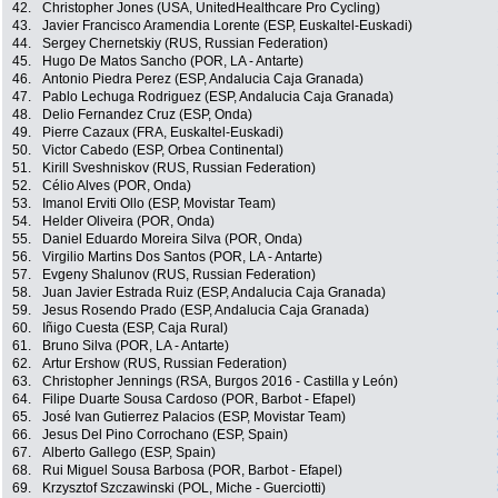
42.
Christopher Jones (USA, UnitedHealthcare Pro Cycling)
43.
Javier Francisco Aramendia Lorente (ESP, Euskaltel-Euskadi)
44.
Sergey Chernetskiy (RUS, Russian Federation)
45.
Hugo De Matos Sancho (POR, LA - Antarte)
46.
Antonio Piedra Perez (ESP, Andalucia Caja Granada)
47.
Pablo Lechuga Rodriguez (ESP, Andalucia Caja Granada)
48.
Delio Fernandez Cruz (ESP, Onda)
49.
Pierre Cazaux (FRA, Euskaltel-Euskadi)
50.
Victor Cabedo (ESP, Orbea Continental)
51.
Kirill Sveshniskov (RUS, Russian Federation)
52.
Célio Alves (POR, Onda)
53.
Imanol Erviti Ollo (ESP, Movistar Team)
54.
Helder Oliveira (POR, Onda)
55.
Daniel Eduardo Moreira Silva (POR, Onda)
56.
Virgilio Martins Dos Santos (POR, LA - Antarte)
57.
Evgeny Shalunov (RUS, Russian Federation)
58.
Juan Javier Estrada Ruiz (ESP, Andalucia Caja Granada)
59.
Jesus Rosendo Prado (ESP, Andalucia Caja Granada)
60.
Iñigo Cuesta (ESP, Caja Rural)
61.
Bruno Silva (POR, LA - Antarte)
62.
Artur Ershow (RUS, Russian Federation)
63.
Christopher Jennings (RSA, Burgos 2016 - Castilla y León)
64.
Filipe Duarte Sousa Cardoso (POR, Barbot - Efapel)
65.
José Ivan Gutierrez Palacios (ESP, Movistar Team)
66.
Jesus Del Pino Corrochano (ESP, Spain)
67.
Alberto Gallego (ESP, Spain)
68.
Rui Miguel Sousa Barbosa (POR, Barbot - Efapel)
69.
Krzysztof Szczawinski (POL, Miche - Guerciotti)