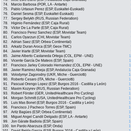
74.
Marcio Barbosa (POR, LA - Antarte)
75.
Pablo Urtasun Perez (ESP, Euskaltel-Euskadi)
76.
Daniel Sesma (ESP, Euskaltel-Euskadi)
77.
Sergey Belykh (RUS, Russian Federation)
78.
Higinio Fernández (ESP, Caja Rural)
79.
Víctor De La Parte (ESP, Caja Rural)
80.
Francisco Perez Sanchez (ESP, Movistar Team)
81.
Carlos Oyarzun (CHI, Movistar Team)
82.
Adrian Saez (ESP, Orbea Continental)
83.
Arkaitz Duran Aroca (ESP, Geox-TMC)
84.
Javier Iriarte (ESP, Movistar Team)
85.
Jaime Alberto Castaneda Ortega (COL, EPM - UNE)
1
86.
Vicente García De Mateos (ESP, Spain)
1
87.
Francisco Jarley Colorado Hernandez (COL, EPM - UNE)
1
88.
Javier Ramirez Abeja (ESP, Andalucia Caja Granada)
1
89.
Volodymyr Zagorodny (UKR, Miche - Guerciotti)
1
90.
Roberto Cesaro (ITA, Miche - Guerciotti)
1
91.
Pascual Orengo Lopez (ESP, Burgos 2016 - Castilla y León)
1
92.
Maxim Kozyrev (RUS, Russian Federation)
1
93.
Robert Förster (GER, UnitedHealthcare Pro Cycling)
1
94.
Morgan Schmitt (USA, UnitedHealthcare Pro Cycling)
1
95.
Luis Mas Bonet (ESP, Burgos 2016 - Castilla y León)
1
96.
Francisco J Pacheco Torres (ESP, Spain)
1
97.
Aritz Bagües (ESP, Orbea Continental)
1
98.
Miguel Angel Candil Delgado (ESP, LA - Antarte)
1
99.
Jon Gárate Badiola (ESP, Spain)
1
100.
Ion Pardo Abarzuza (ESP, Onda)
1
101.
David Belda Garcia (ESP, Burgos 2016 - Castilla y León)
1