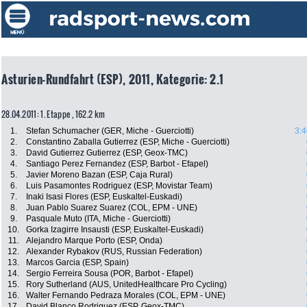
Asturien-Rundfahrt (ESP), 2011, Kategorie: 2.1
28.04.2011: 1. Etappe , 162.2 km
1.
Stefan Schumacher (GER, Miche - Guerciotti)
3:4
2.
Constantino Zaballa Gutierrez (ESP, Miche - Guerciotti)
3.
David Gutierrez Gutierrez (ESP, Geox-TMC)
4.
Santiago Perez Fernandez (ESP, Barbot - Efapel)
5.
Javier Moreno Bazan (ESP, Caja Rural)
6.
Luis Pasamontes Rodriguez (ESP, Movistar Team)
7.
Inaki Isasi Flores (ESP, Euskaltel-Euskadi)
8.
Juan Pablo Suarez Suarez (COL, EPM - UNE)
9.
Pasquale Muto (ITA, Miche - Guerciotti)
10.
Gorka Izagirre Insausti (ESP, Euskaltel-Euskadi)
11.
Alejandro Marque Porto (ESP, Onda)
12.
Alexander Rybakov (RUS, Russian Federation)
13.
Marcos Garcia (ESP, Spain)
14.
Sergio Ferreira Sousa (POR, Barbot - Efapel)
15.
Rory Sutherland (AUS, UnitedHealthcare Pro Cycling)
16.
Walter Fernando Pedraza Morales (COL, EPM - UNE)
17.
David Blanco Rodriguez (ESP, Geox-TMC)