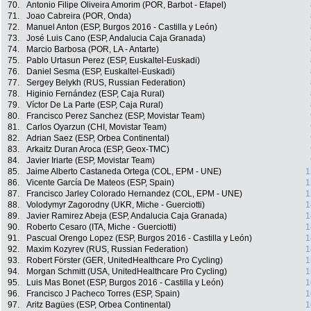
70.
Antonio Filipe Oliveira Amorim (POR, Barbot - Efapel)
71.
Joao Cabreira (POR, Onda)
72.
Manuel Anton (ESP, Burgos 2016 - Castilla y León)
73.
José Luis Cano (ESP, Andalucia Caja Granada)
74.
Marcio Barbosa (POR, LA - Antarte)
75.
Pablo Urtasun Perez (ESP, Euskaltel-Euskadi)
76.
Daniel Sesma (ESP, Euskaltel-Euskadi)
77.
Sergey Belykh (RUS, Russian Federation)
78.
Higinio Fernández (ESP, Caja Rural)
79.
Víctor De La Parte (ESP, Caja Rural)
80.
Francisco Perez Sanchez (ESP, Movistar Team)
81.
Carlos Oyarzun (CHI, Movistar Team)
82.
Adrian Saez (ESP, Orbea Continental)
83.
Arkaitz Duran Aroca (ESP, Geox-TMC)
84.
Javier Iriarte (ESP, Movistar Team)
85.
Jaime Alberto Castaneda Ortega (COL, EPM - UNE)
1
86.
Vicente García De Mateos (ESP, Spain)
1
87.
Francisco Jarley Colorado Hernandez (COL, EPM - UNE)
1
88.
Volodymyr Zagorodny (UKR, Miche - Guerciotti)
1
89.
Javier Ramirez Abeja (ESP, Andalucia Caja Granada)
1
90.
Roberto Cesaro (ITA, Miche - Guerciotti)
1
91.
Pascual Orengo Lopez (ESP, Burgos 2016 - Castilla y León)
1
92.
Maxim Kozyrev (RUS, Russian Federation)
1
93.
Robert Förster (GER, UnitedHealthcare Pro Cycling)
1
94.
Morgan Schmitt (USA, UnitedHealthcare Pro Cycling)
1
95.
Luis Mas Bonet (ESP, Burgos 2016 - Castilla y León)
1
96.
Francisco J Pacheco Torres (ESP, Spain)
1
97.
Aritz Bagües (ESP, Orbea Continental)
1