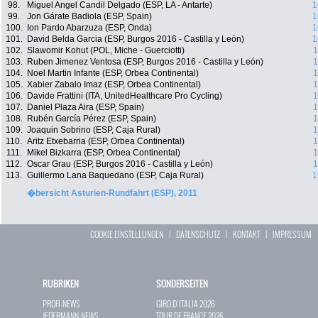
98.
Miguel Angel Candil Delgado (ESP, LA - Antarte)
1
99.
Jon Gárate Badiola (ESP, Spain)
1
100.
Ion Pardo Abarzuza (ESP, Onda)
1
101.
David Belda Garcia (ESP, Burgos 2016 - Castilla y León)
1
102.
Slawomir Kohut (POL, Miche - Guerciotti)
1
103.
Ruben Jimenez Ventosa (ESP, Burgos 2016 - Castilla y León)
1
104.
Noel Martin Infante (ESP, Orbea Continental)
1
105.
Xabier Zabalo Imaz (ESP, Orbea Continental)
1
106.
Davide Frattini (ITA, UnitedHealthcare Pro Cycling)
1
107.
Daniel Plaza Aira (ESP, Spain)
1
108.
Rubén García Pérez (ESP, Spain)
1
109.
Joaquin Sobrino (ESP, Caja Rural)
1
110.
Aritz Etxebarria (ESP, Orbea Continental)
1
111.
Mikel Bizkarra (ESP, Orbea Continental)
1
112.
Oscar Grau (ESP, Burgos 2016 - Castilla y León)
1
113.
Guillermo Lana Baquedano (ESP, Caja Rural)
1
�bersicht Asturien-Rundfahrt (ESP), 2011
COOKIE EINSTELLUNGEN
|
DATENSCHUTZ
|
KONTAKT
|
IMPRESSUM
RUBRIKEN
SONDERSEITEN
PROFI-NEWS
GIRO D`ITALIA 2026
JEDERMANN-NEWS
TOUR DE FRANCE 2026