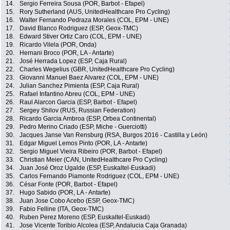
14.
Sergio Ferreira Sousa (POR, Barbot - Efapel)
15.
Rory Sutherland (AUS, UnitedHealthcare Pro Cycling)
16.
Walter Fernando Pedraza Morales (COL, EPM - UNE)
17.
David Blanco Rodriguez (ESP, Geox-TMC)
18.
Edward Stiver Ortiz Caro (COL, EPM - UNE)
19.
Ricardo Vilela (POR, Onda)
20.
Hernani Broco (POR, LA - Antarte)
21.
José Herrada Lopez (ESP, Caja Rural)
22.
Charles Wegelius (GBR, UnitedHealthcare Pro Cycling)
23.
Giovanni Manuel Baez Alvarez (COL, EPM - UNE)
24.
Julian Sanchez Pimienta (ESP, Caja Rural)
25.
Rafael Infantino Abreu (COL, EPM - UNE)
26.
Raul Alarcon Garcia (ESP, Barbot - Efapel)
27.
Sergey Shilov (RUS, Russian Federation)
28.
Ricardo Garcia Ambroa (ESP, Orbea Continental)
29.
Pedro Merino Criado (ESP, Miche - Guerciotti)
30.
Jacques Janse Van Rensburg (RSA, Burgos 2016 - Castilla y León)
31.
Edgar Miguel Lemos Pinto (POR, LA - Antarte)
32.
Sergio Miguel Vieira Ribeiro (POR, Barbot - Efapel)
33.
Christian Meier (CAN, UnitedHealthcare Pro Cycling)
34.
Juan José Oroz Ugalde (ESP, Euskaltel-Euskadi)
35.
Carlos Fernando Piamonte Rodriguez (COL, EPM - UNE)
36.
César Fonte (POR, Barbot - Efapel)
37.
Hugo Sabido (POR, LA - Antarte)
38.
Juan Jose Cobo Acebo (ESP, Geox-TMC)
39.
Fabio Felline (ITA, Geox-TMC)
40.
Ruben Perez Moreno (ESP, Euskaltel-Euskadi)
41.
Jose Vicente Toribio Alcolea (ESP, Andalucia Caja Granada)