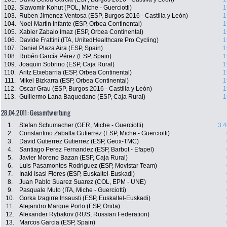
102.
Slawomir Kohut (POL, Miche - Guerciotti)
1
103.
Ruben Jimenez Ventosa (ESP, Burgos 2016 - Castilla y León)
1
104.
Noel Martin Infante (ESP, Orbea Continental)
1
105.
Xabier Zabalo Imaz (ESP, Orbea Continental)
1
106.
Davide Frattini (ITA, UnitedHealthcare Pro Cycling)
1
107.
Daniel Plaza Aira (ESP, Spain)
1
108.
Rubén García Pérez (ESP, Spain)
1
109.
Joaquin Sobrino (ESP, Caja Rural)
1
110.
Aritz Etxebarria (ESP, Orbea Continental)
1
111.
Mikel Bizkarra (ESP, Orbea Continental)
1
112.
Oscar Grau (ESP, Burgos 2016 - Castilla y León)
1
113.
Guillermo Lana Baquedano (ESP, Caja Rural)
1
28.04.2011: Gesamtwertung
1.
Stefan Schumacher (GER, Miche - Guerciotti)
3:4
2.
Constantino Zaballa Gutierrez (ESP, Miche - Guerciotti)
3.
David Gutierrez Gutierrez (ESP, Geox-TMC)
4.
Santiago Perez Fernandez (ESP, Barbot - Efapel)
5.
Javier Moreno Bazan (ESP, Caja Rural)
6.
Luis Pasamontes Rodriguez (ESP, Movistar Team)
7.
Inaki Isasi Flores (ESP, Euskaltel-Euskadi)
8.
Juan Pablo Suarez Suarez (COL, EPM - UNE)
9.
Pasquale Muto (ITA, Miche - Guerciotti)
10.
Gorka Izagirre Insausti (ESP, Euskaltel-Euskadi)
11.
Alejandro Marque Porto (ESP, Onda)
12.
Alexander Rybakov (RUS, Russian Federation)
13.
Marcos Garcia (ESP, Spain)