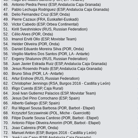
46.
Antonio Piedra Perez (ESP, Andalucia Caja Granada)
47.
Pablo Lechuga Rodriguez (ESP, Andalucia Caja Granada)
48.
Delio Fernandez Cruz (ESP, Onda)
49.
Pierre Cazaux (FRA, Euskaltel-Euskadi)
50.
Victor Cabedo (ESP, Orbea Continental)
51.
Kirill Sveshniskov (RUS, Russian Federation)
52.
Célio Alves (POR, Onda)
53.
Imanol Erviti Ollo (ESP, Movistar Team)
54.
Helder Oliveira (POR, Onda)
55.
Daniel Eduardo Moreira Silva (POR, Onda)
56.
Virgilio Martins Dos Santos (POR, LA - Antarte)
57.
Evgeny Shalunov (RUS, Russian Federation)
58.
Juan Javier Estrada Ruiz (ESP, Andalucia Caja Granada)
59.
Jesus Rosendo Prado (ESP, Andalucia Caja Granada)
60.
Bruno Silva (POR, LA - Antarte)
61.
Artur Ershow (RUS, Russian Federation)
62.
Christopher Jennings (RSA, Burgos 2016 - Castilla y León)
63.
Iñigo Cuesta (ESP, Caja Rural)
64.
José Ivan Gutierrez Palacios (ESP, Movistar Team)
65.
Jesus Del Pino Corrochano (ESP, Spain)
66.
Alberto Gallego (ESP, Spain)
67.
Rui Miguel Sousa Barbosa (POR, Barbot - Efapel)
68.
Krzysztof Szczawinski (POL, Miche - Guerciotti)
69.
Filipe Duarte Sousa Cardoso (POR, Barbot - Efapel)
70.
Antonio Filipe Oliveira Amorim (POR, Barbot - Efapel)
71.
Joao Cabreira (POR, Onda)
72.
Manuel Anton (ESP, Burgos 2016 - Castilla y León)
73.
José Luis Cano (ESP, Andalucia Caja Granada)