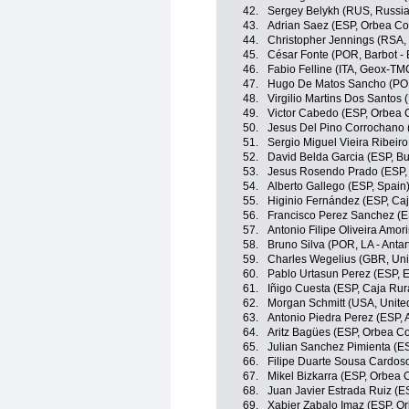
42.
Sergey Belykh (RUS, Russia
43.
Adrian Saez (ESP, Orbea Con
44.
Christopher Jennings (RSA, 
45.
César Fonte (POR, Barbot - 
46.
Fabio Felline (ITA, Geox-TM
47.
Hugo De Matos Sancho (POR,
48.
Virgilio Martins Dos Santos 
49.
Victor Cabedo (ESP, Orbea C
50.
Jesus Del Pino Corrochano 
51.
Sergio Miguel Vieira Ribeiro
52.
David Belda Garcia (ESP, Bu
53.
Jesus Rosendo Prado (ESP,
54.
Alberto Gallego (ESP, Spain
55.
Higinio Fernández (ESP, Caj
56.
Francisco Perez Sanchez (E
57.
Antonio Filipe Oliveira Amor
58.
Bruno Silva (POR, LA - Antar
59.
Charles Wegelius (GBR, Uni
60.
Pablo Urtasun Perez (ESP, E
61.
Iñigo Cuesta (ESP, Caja Rur
62.
Morgan Schmitt (USA, Unite
63.
Antonio Piedra Perez (ESP,
64.
Aritz Bagües (ESP, Orbea Co
65.
Julian Sanchez Pimienta (ES
66.
Filipe Duarte Sousa Cardoso
67.
Mikel Bizkarra (ESP, Orbea 
68.
Juan Javier Estrada Ruiz (E
69.
Xabier Zabalo Imaz (ESP, Or