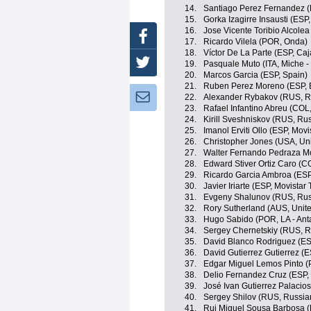
14.
Santiago Perez Fernandez (E
15.
Gorka Izagirre Insausti (ESP
16.
Jose Vicente Toribio Alcole
Facebook
17.
Ricardo Vilela (POR, Onda)
18.
Víctor De La Parte (ESP, Caj
Twitter
19.
Pasquale Muto (ITA, Miche - 
20.
Marcos Garcia (ESP, Spain)
21.
Ruben Perez Moreno (ESP, E
Newsletter:
22.
Alexander Rybakov (RUS, R
23.
Rafael Infantino Abreu (CO
24.
Kirill Sveshniskov (RUS, Ru
25.
Imanol Erviti Ollo (ESP, Mov
26.
Christopher Jones (USA, Uni
27.
Walter Fernando Pedraza M
28.
Edward Stiver Ortiz Caro (
29.
Ricardo Garcia Ambroa (ESP
30.
Javier Iriarte (ESP, Movistar
31.
Evgeny Shalunov (RUS, Rus
32.
Rory Sutherland (AUS, Unit
33.
Hugo Sabido (POR, LA - Anta
34.
Sergey Chernetskiy (RUS, R
35.
David Blanco Rodriguez (E
36.
David Gutierrez Gutierrez 
37.
Edgar Miguel Lemos Pinto (P
38.
Delio Fernandez Cruz (ESP,
39.
José Ivan Gutierrez Palacio
40.
Sergey Shilov (RUS, Russia
41.
Rui Miguel Sousa Barbosa (