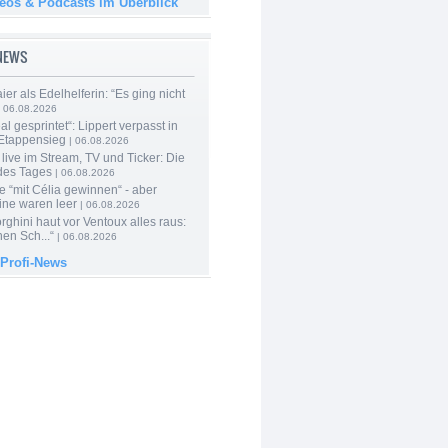
deos & Podcasts im Überblick
-NEWS
er als Edelhelferin: “Es ging nicht
 06.08.2026
al gesprintet“: Lippert verpasst in
Etappensieg
| 06.08.2026
live im Stream, TV und Ticker: Die
des Tages
| 06.08.2026
e “mit Célia gewinnen“ - aber
ine waren leer
| 06.08.2026
ghini haut vor Ventoux alles raus:
en Sch...“
| 06.08.2026
 Profi-News