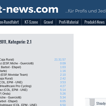
en-Rundfahrt
KT-Szene
Gravel
Profi-Material
Produkt-News
011, Kategorie: 2.1
Caja Rural)
21:31:57
z (ESP, Miche - Guerciotti)
0:09
 Barbot - Efapel)
1:03
tarte)
1:16
(ESP, Movistar Team)
2:10
aja Rural)
2:42
(COL, EPM - UNE)
3:53
dHealthcare Pro Cycling)
4:27
rez (COL, EPM - UNE)
5:14
P, Onda)
5:26
he - Guerciotti)
5:34
rbot - Efapel)
6:05
Steady
Rodriguez (COL, EPM - UNE)
6:50