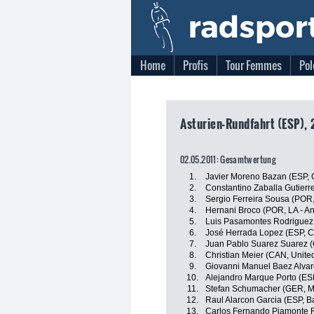
Home
Profis
Tour Femmes
Pol
Asturien-Rundfahrt (ESP), 2
02.05.2011: Gesamtwertung
1.
Javier Moreno Bazan (ESP, 
2.
Constantino Zaballa Gutierre
3.
Sergio Ferreira Sousa (POR,
4.
Hernani Broco (POR, LA - An
5.
Luis Pasamontes Rodriguez 
6.
José Herrada Lopez (ESP, C
7.
Juan Pablo Suarez Suarez 
8.
Christian Meier (CAN, Unite
9.
Giovanni Manuel Baez Alva
10.
Alejandro Marque Porto (ES
11.
Stefan Schumacher (GER, Mic
12.
Raul Alarcon Garcia (ESP, Ba
13.
Carlos Fernando Piamonte 