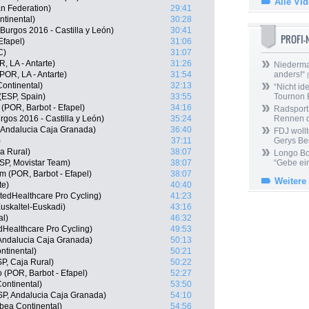
Alle Vi
n Federation)
29:41
tinental)
30:28
Burgos 2016 - Castilla y León)
30:41
PROFI
Efapel)
31:06
C)
31:07
 LA - Antarte)
31:26
Niedermai
(POR, LA - Antarte)
31:54
anders!“
|
ontinental)
32:13
“Nicht ide
(ESP, Spain)
33:55
Tournon 
 (POR, Barbot - Efapel)
34:16
Radsport 
rgos 2016 - Castilla y León)
35:24
Rennen 
 Andalucia Caja Granada)
36:40
FDJ wollt
)
37:11
Gerys Be
a Rural)
38:07
Longo Bor
SP, Movistar Team)
38:07
“Gebe ein
im (POR, Barbot - Efapel)
38:07
Weitere
te)
40:40
tedHealthcare Pro Cycling)
41:23
uskaltel-Euskadi)
43:16
al)
46:32
dHealthcare Pro Cycling)
49:53
 Andalucia Caja Granada)
50:13
ntinental)
50:21
P, Caja Rural)
50:22
 (POR, Barbot - Efapel)
52:27
Continental)
53:50
SP, Andalucia Caja Granada)
54:10
bea Continental)
54:56