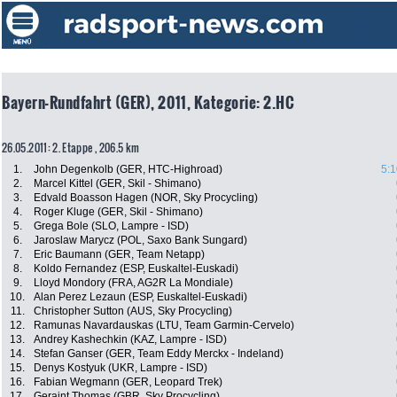
Bayern-Rundfahrt (GER), 2011, Kategorie: 2.HC
26.05.2011: 2. Etappe , 206.5 km
1.
John Degenkolb (GER, HTC-Highroad)
5:1
2.
Marcel Kittel (GER, Skil - Shimano)
3.
Edvald Boasson Hagen (NOR, Sky Procycling)
4.
Roger Kluge (GER, Skil - Shimano)
5.
Grega Bole (SLO, Lampre - ISD)
6.
Jaroslaw Marycz (POL, Saxo Bank Sungard)
7.
Eric Baumann (GER, Team Netapp)
8.
Koldo Fernandez (ESP, Euskaltel-Euskadi)
9.
Lloyd Mondory (FRA, AG2R La Mondiale)
10.
Alan Perez Lezaun (ESP, Euskaltel-Euskadi)
11.
Christopher Sutton (AUS, Sky Procycling)
12.
Ramunas Navardauskas (LTU, Team Garmin-Cervelo)
13.
Andrey Kashechkin (KAZ, Lampre - ISD)
14.
Stefan Ganser (GER, Team Eddy Merckx - Indeland)
15.
Denys Kostyuk (UKR, Lampre - ISD)
16.
Fabian Wegmann (GER, Leopard Trek)
17.
Geraint Thomas (GBR, Sky Procycling)