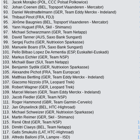
91.
Jacek Morajko (POL, CCC Polsat Polkowice)
92.
Johan Coenen (BEL, Topsport Vlaanderen - Mercator)
93.
Daniel Westmattelmann (GER, Team Eddy Merckx - Indeland)
94.
Thibaut Pinot (FRA, FDJ)
95.
Jérôme Baugnies (BEL, Topsport Vlaanderen - Mercator)
96.
Yann Huguet (FRA, Skil - Shimano)
97.
Michael Schwarzmann (GER, Team Netapp)
98.
David Tanner (AUS, Saxo Bank Sungard)
99.
Sergej Fuchs (GER, Nutrixxion Sparkasse)
100.
Manuele Boaro (ITA, Saxo Bank Sungard)
101.
Pello Bilbao Lopez De Armentia (ESP, Euskaltel-Euskadi)
102.
Markus Eichler (GER, Team NSP)
103.
Michaël Baer (SUI, Team Netapp)
104.
Benjamin Sydlik (GER, Nutrixxion Sparkasse)
105.
Alexandre Pichot (FRA, Team Europcar)
106.
Matthias Bertling (GER, Team Eddy Merckx - Indeland)
107.
Giacomo Nizzolo (ITA, Leopard Trek)
108.
Robert Wagner (GER, Leopard Trek)
109.
Marcel Meisen (GER, Team Eddy Merckx - Indeland)
110.
Jacob Fiedler (GER, Team NSP)
111.
Roger Hammond (GBR, Team Garmin-Cervelo)
112.
Jan Ghyselinck (BEL, HTC-Highroad)
113.
Michael Schweizer (GER, Nutrixxion Sparkasse)
114.
Martin Reimer (GER, Skil - Shimano)
115.
René Obst (GER, Team NSP)
1
116.
Dimitri Claeys (BEL, Team Netapp)
1
117.
Gatis Smukulis (LAT, HTC-Highroad)
1
118.
Alfredo Balloni (ITA, Lampre - ISD)
1