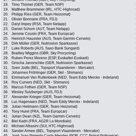
18.
Timo Thömel (GER, Team NSP)
19.
Matthew Brammeier (IRL, HTC-Highroad)
20.
Philipp Ries (GER, Team Heizomat)
21.
Olivier Bonnaire (FRA, FDJ)
22.
Daryl Impey (RSA, Team Netapp)
23.
Daniel Schorn (AUT, Team Netapp)
24.
Jerome Cousin (FRA, Team Europcar)
25.
Heinrich Haussler (AUS, Team Garmin-Cervelo)
26.
Dirk Müller (GER, Nutrixxion Sparkasse)
27.
Luke Roberts (AUS, Saxo Bank Sungard)
28.
Bradley Wiggins (GBR, Sky Procycling)
29.
Ruben Perez Moreno (ESP, Euskaltel-Euskadi)
30.
Grischa Janorschke (GER, Nutrixxion Sparkasse)
31.
Sven Jodts (BEL, Topsport Vlaanderen - Mercator)
32.
Johannes Fröhlinger (GER, Skil - Shimano)
33.
Emmanuel Van Ruitenbeek (NED, Team Eddy Merckx - Indeland)
34.
Roy Curvers (NED, Skil - Shimano)
35.
Marcus Fothen (GER, Team NSP)
36.
Wesley Sulzberger (AUS, FDJ)
37.
Alexander Krieger (GER, Team Heizomat)
38.
Luc Hagenaars (NED, Team Eddy Merckx - Indeland)
39.
Julian Hellmann (GER, Team Heizomat)
40.
Tony Hurel (FRA, Team Europcar)
41.
Julian Dean (NZL, Team Garmin-Cervelo)
42.
Blel Kadri (FRA, AG2R La Mondiale)
43.
Michael Albasini (SUI, HTC-Highroad)
44.
Sander Armee (BEL, Topsport Vlaanderen - Mercator)
45.
José Joao Pimenta Costa Mendes (POR, CCC Polsat Polkowice)