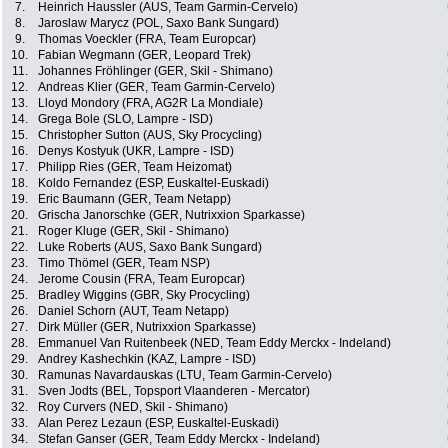
7.
Heinrich Haussler (AUS, Team Garmin-Cervelo)
8.
Jaroslaw Marycz (POL, Saxo Bank Sungard)
9.
Thomas Voeckler (FRA, Team Europcar)
10.
Fabian Wegmann (GER, Leopard Trek)
11.
Johannes Fröhlinger (GER, Skil - Shimano)
12.
Andreas Klier (GER, Team Garmin-Cervelo)
13.
Lloyd Mondory (FRA, AG2R La Mondiale)
14.
Grega Bole (SLO, Lampre - ISD)
15.
Christopher Sutton (AUS, Sky Procycling)
16.
Denys Kostyuk (UKR, Lampre - ISD)
17.
Philipp Ries (GER, Team Heizomat)
18.
Koldo Fernandez (ESP, Euskaltel-Euskadi)
19.
Eric Baumann (GER, Team Netapp)
20.
Grischa Janorschke (GER, Nutrixxion Sparkasse)
21.
Roger Kluge (GER, Skil - Shimano)
22.
Luke Roberts (AUS, Saxo Bank Sungard)
23.
Timo Thömel (GER, Team NSP)
24.
Jerome Cousin (FRA, Team Europcar)
25.
Bradley Wiggins (GBR, Sky Procycling)
26.
Daniel Schorn (AUT, Team Netapp)
27.
Dirk Müller (GER, Nutrixxion Sparkasse)
28.
Emmanuel Van Ruitenbeek (NED, Team Eddy Merckx - Indeland)
29.
Andrey Kashechkin (KAZ, Lampre - ISD)
30.
Ramunas Navardauskas (LTU, Team Garmin-Cervelo)
31.
Sven Jodts (BEL, Topsport Vlaanderen - Mercator)
32.
Roy Curvers (NED, Skil - Shimano)
33.
Alan Perez Lezaun (ESP, Euskaltel-Euskadi)
34.
Stefan Ganser (GER, Team Eddy Merckx - Indeland)