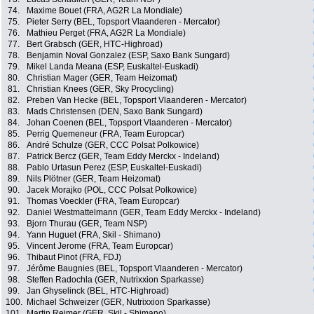
74.
Maxime Bouet (FRA, AG2R La Mondiale)
75.
Pieter Serry (BEL, Topsport Vlaanderen - Mercator)
76.
Mathieu Perget (FRA, AG2R La Mondiale)
77.
Bert Grabsch (GER, HTC-Highroad)
78.
Benjamin Noval Gonzalez (ESP, Saxo Bank Sungard)
79.
Mikel Landa Meana (ESP, Euskaltel-Euskadi)
80.
Christian Mager (GER, Team Heizomat)
81.
Christian Knees (GER, Sky Procycling)
82.
Preben Van Hecke (BEL, Topsport Vlaanderen - Mercator)
83.
Mads Christensen (DEN, Saxo Bank Sungard)
84.
Johan Coenen (BEL, Topsport Vlaanderen - Mercator)
85.
Perrig Quemeneur (FRA, Team Europcar)
86.
André Schulze (GER, CCC Polsat Polkowice)
87.
Patrick Bercz (GER, Team Eddy Merckx - Indeland)
88.
Pablo Urtasun Perez (ESP, Euskaltel-Euskadi)
89.
Nils Plötner (GER, Team Heizomat)
90.
Jacek Morajko (POL, CCC Polsat Polkowice)
91.
Thomas Voeckler (FRA, Team Europcar)
92.
Daniel Westmattelmann (GER, Team Eddy Merckx - Indeland)
93.
Bjorn Thurau (GER, Team NSP)
94.
Yann Huguet (FRA, Skil - Shimano)
95.
Vincent Jerome (FRA, Team Europcar)
96.
Thibaut Pinot (FRA, FDJ)
97.
Jérôme Baugnies (BEL, Topsport Vlaanderen - Mercator)
98.
Steffen Radochla (GER, Nutrixxion Sparkasse)
99.
Jan Ghyselinck (BEL, HTC-Highroad)
100.
Michael Schweizer (GER, Nutrixxion Sparkasse)
101.
Martin Reimer (GER, Skil - Shimano)