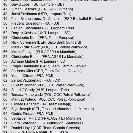
46.
David Loosli (SUI, Lampre - ISD)
47.
Simon Geschke (GER, Skil - Shimano)
48.
Joost Posthuma (NED, Leopard Trek)
49.
Pello Bilbao Lopez De Armentia (ESP, Euskaltel-Euskadi)
50.
Frédéric Guesdon (FRA, FDJ)
51.
Fabian Cancellara (SUI, Leopard Trek)
52.
Dmytro Krivtsov (UKR, Lampre - ISD)
53.
Christophe Kern (FRA, Team Europcar)
54.
Nicki Sörensen (DEN, Saxo Bank Sungard)
55.
Marek Rutkiewicz (POL, CCC Polsat Polkowice)
56.
Martin Elmiger (SUI, AG2R La Mondiale)
57.
Christophe Riblon (FRA, AG2R La Mondiale)
58.
Adriano Malori (ITA, Lampre - ISD)
59.
Roger Hammond (GBR, Team Garmin-Cervelo)
60.
Andreas Klier (GER, Team Garmin-Cervelo)
61.
Yoann Offredo (FRA, FDJ)
62.
Benoît Vaugrenard (FRA, FDJ)
63.
Lukasz Bodnar (POL, CCC Polsat Polkowice)
64.
Stuart O'Grady (AUS, Leopard Trek)
65.
Tomasz Marczynski (POL, CCC Polsat Polkowice)
66.
Mariusz Witecki (POL, CCC Polsat Polkowice)
67.
Cesare Benedetti (ITA, Team Netapp)
68.
Stijn Joseph (BEL, Topsport Vlaanderen - Mercator)
69.
Cédric Pineau (FRA, FDJ)
70.
Sébastien Minard (FRA, AG2R La Mondiale)
71.
Björn Schröder (GER, Nutrixxion Sparkasse)
72.
Daniel Lloyd (GBR, Team Garmin-Cervelo)
73.
Lucas Schädlich (GER, Team NSP)