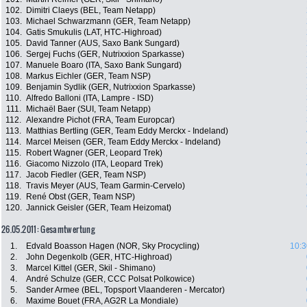
102.
Dimitri Claeys (BEL, Team Netapp)
103.
Michael Schwarzmann (GER, Team Netapp)
104.
Gatis Smukulis (LAT, HTC-Highroad)
105.
David Tanner (AUS, Saxo Bank Sungard)
106.
Sergej Fuchs (GER, Nutrixxion Sparkasse)
107.
Manuele Boaro (ITA, Saxo Bank Sungard)
108.
Markus Eichler (GER, Team NSP)
109.
Benjamin Sydlik (GER, Nutrixxion Sparkasse)
110.
Alfredo Balloni (ITA, Lampre - ISD)
111.
Michaël Baer (SUI, Team Netapp)
112.
Alexandre Pichot (FRA, Team Europcar)
113.
Matthias Bertling (GER, Team Eddy Merckx - Indeland)
114.
Marcel Meisen (GER, Team Eddy Merckx - Indeland)
115.
Robert Wagner (GER, Leopard Trek)
116.
Giacomo Nizzolo (ITA, Leopard Trek)
117.
Jacob Fiedler (GER, Team NSP)
118.
Travis Meyer (AUS, Team Garmin-Cervelo)
119.
René Obst (GER, Team NSP)
120.
Jannick Geisler (GER, Team Heizomat)
26.05.2011: Gesamtwertung
1.
Edvald Boasson Hagen (NOR, Sky Procycling)
10:3
2.
John Degenkolb (GER, HTC-Highroad)
3.
Marcel Kittel (GER, Skil - Shimano)
4.
André Schulze (GER, CCC Polsat Polkowice)
5.
Sander Armee (BEL, Topsport Vlaanderen - Mercator)
6.
Maxime Bouet (FRA, AG2R La Mondiale)