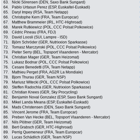
63.
Nicki Sörensen (DEN, Saxo Bank Sungard)
64.
Pablo Urtasun Perez (ESP, Euskaltel-Euskadi)
65.
Daryl Impey (RSA, Team Netapp)
66.
Christophe Kern (FRA, Team Europcar)
67.
Matthew Brammeier (IRL, HTC-Highroad)
68.
Marek Rutkiewicz (POL, CCC Polsat Polkowice)
69.
Cédric Pineau (FRA, FDJ)
70.
David Loosli (SUI, Lampre - ISD)
71.
Björn Schröder (GER, Nutrixxion Sparkasse)
72.
Tomasz Marczynski (POL, CCC Polsat Polkowice)
73.
Pieter Serry (BEL, Topsport Vlaanderen - Mercator)
74.
Christian Mager (GER, Team Heizomat)
75.
Lukasz Bodnar (POL, CCC Polsat Polkowice)
76.
Cesare Benedetti (ITA, Team Netapp)
77.
Mathieu Perget (FRA, AG2R La Mondiale)
78.
Bjorn Thurau (GER, Team NSP)
79.
Mariusz Witecki (POL, CCC Polsat Polkowice)
80.
Steffen Radochla (GER, Nutrixxion Sparkasse)
81.
Christian Knees (GER, Sky Procycling)
82.
Benjamin Noval Gonzalez (ESP, Saxo Bank Sungard)
83.
Mikel Landa Meana (ESP, Euskaltel-Euskadi)
84.
Mads Christensen (DEN, Saxo Bank Sungard)
85.
Vincent Jerome (FRA, Team Europcar)
86.
Preben Van Hecke (BEL, Topsport Vlaanderen - Mercator)
87.
Nils Plötner (GER, Team Heizomat)
88.
Bert Grabsch (GER, HTC-Highroad)
89.
Perrig Quemeneur (FRA, Team Europcar)
90.
Lucas Schädlich (GER, Team NSP)