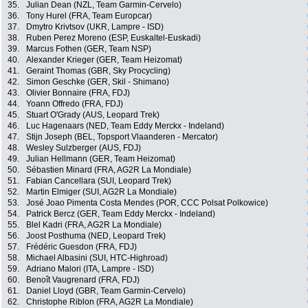
35.
Julian Dean (NZL, Team Garmin-Cervelo)
36.
Tony Hurel (FRA, Team Europcar)
37.
Dmytro Krivtsov (UKR, Lampre - ISD)
38.
Ruben Perez Moreno (ESP, Euskaltel-Euskadi)
39.
Marcus Fothen (GER, Team NSP)
40.
Alexander Krieger (GER, Team Heizomat)
41.
Geraint Thomas (GBR, Sky Procycling)
42.
Simon Geschke (GER, Skil - Shimano)
43.
Olivier Bonnaire (FRA, FDJ)
44.
Yoann Offredo (FRA, FDJ)
45.
Stuart O'Grady (AUS, Leopard Trek)
46.
Luc Hagenaars (NED, Team Eddy Merckx - Indeland)
47.
Stijn Joseph (BEL, Topsport Vlaanderen - Mercator)
48.
Wesley Sulzberger (AUS, FDJ)
49.
Julian Hellmann (GER, Team Heizomat)
50.
Sébastien Minard (FRA, AG2R La Mondiale)
51.
Fabian Cancellara (SUI, Leopard Trek)
52.
Martin Elmiger (SUI, AG2R La Mondiale)
53.
José Joao Pimenta Costa Mendes (POR, CCC Polsat Polkowice)
54.
Patrick Bercz (GER, Team Eddy Merckx - Indeland)
55.
Blel Kadri (FRA, AG2R La Mondiale)
56.
Joost Posthuma (NED, Leopard Trek)
57.
Frédéric Guesdon (FRA, FDJ)
58.
Michael Albasini (SUI, HTC-Highroad)
59.
Adriano Malori (ITA, Lampre - ISD)
60.
Benoît Vaugrenard (FRA, FDJ)
61.
Daniel Lloyd (GBR, Team Garmin-Cervelo)
62.
Christophe Riblon (FRA, AG2R La Mondiale)