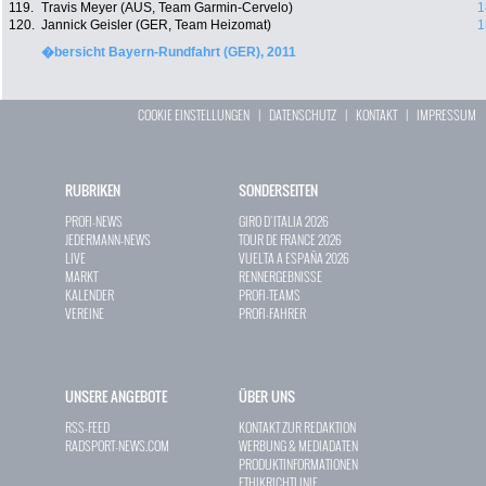
119.
Travis Meyer (AUS, Team Garmin-Cervelo)
1
120.
Jannick Geisler (GER, Team Heizomat)
1
�bersicht Bayern-Rundfahrt (GER), 2011
COOKIE EINSTELLUNGEN
|
DATENSCHUTZ
|
KONTAKT
|
IMPRESSUM
RUBRIKEN
SONDERSEITEN
PROFI-NEWS
GIRO D`ITALIA 2026
JEDERMANN-NEWS
TOUR DE FRANCE 2026
LIVE
VUELTA A ESPAÑA 2026
MARKT
RENNERGEBNISSE
KALENDER
PROFI-TEAMS
VEREINE
PROFI-FAHRER
UNSERE ANGEBOTE
ÜBER UNS
RSS-FEED
KONTAKT ZUR REDAKTION
RADSPORT-NEWS.COM
WERBUNG & MEDIADATEN
PRODUKTINFORMATIONEN
ETHIKRICHTLINIE