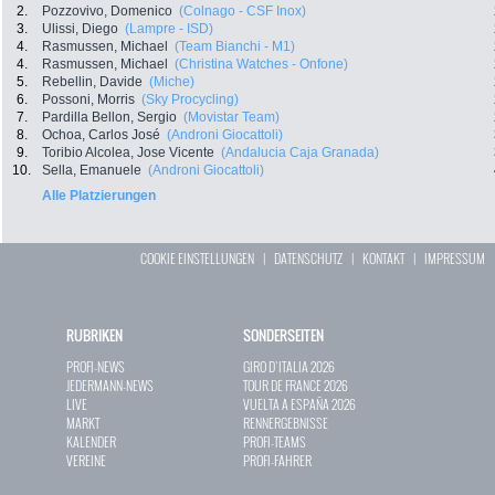
2.
Pozzovivo, Domenico
(Colnago - CSF Inox)
3.
Ulissi, Diego
(Lampre - ISD)
4.
Rasmussen, Michael
(Team Bianchi - M1)
4.
Rasmussen, Michael
(Christina Watches - Onfone)
5.
Rebellin, Davide
(Miche)
6.
Possoni, Morris
(Sky Procycling)
7.
Pardilla Bellon, Sergio
(Movistar Team)
8.
Ochoa, Carlos José
(Androni Giocattoli)
9.
Toribio Alcolea, Jose Vicente
(Andalucia Caja Granada)
10.
Sella, Emanuele
(Androni Giocattoli)
Alle Platzierungen
COOKIE EINSTELLUNGEN
|
DATENSCHUTZ
|
KONTAKT
|
IMPRESSUM
RUBRIKEN
SONDERSEITEN
PROFI-NEWS
GIRO D`ITALIA 2026
JEDERMANN-NEWS
TOUR DE FRANCE 2026
LIVE
VUELTA A ESPAÑA 2026
MARKT
RENNERGEBNISSE
KALENDER
PROFI-TEAMS
VEREINE
PROFI-FAHRER