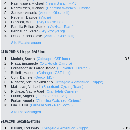
4.
Rasmussen, Michael
(Team Bianchi - M1)
4.
Rasmussen, Michael
(Christina Watches - Onfone)
5.
Santoro, Antonio
(Androni Giocattoli)
6.
Rebellin, Davide
(Miche)
7.
Possoni, Morris
(Sky Procycling)
8.
Pardilla Bellon, Sergio
(Movistar Team)
9.
Kennaugh, Peter
(Sky Procycling)
10.
Ochoa, Carlos José
(Androni Giocattoli)
Alle Platzierungen
24.07.2011: 5. Etappe , 164.6 km
1.
Modolo, Sacha
(Colnago - CSF Inox)
3:5
2.
Rizza, Emanuele
(Ora Hotels Carrere)
3.
Fernandez de Larrea, Koldo
(Euskaltel - Euskadi)
4.
Belletti, Manuel
(Colnago - CSF Inox)
5.
Colli, Daniele
(Geox-TMC)
6.
Richeze, Ariel Maximiliano
(D'Angelo & Antenucci - Nippo)
7.
Matthews, Michael
(Rabobank Cycling Team)
8.
Richeze, Mauro Abel
(Ora Hotels Carrere)
9.
Furlan, Angelo
(Team Bianchi - M1)
9.
Furlan, Angelo
(Christina Watches - Onfone)
10.
Favilli, Elia
(Farnese Vini - Neri Sottoli)
Alle Platzierungen
24.07.2011: Gesamtwertung
1.
Baliani, Fortunato
(D'Angelo & Antenucci - Nippo)
20:0