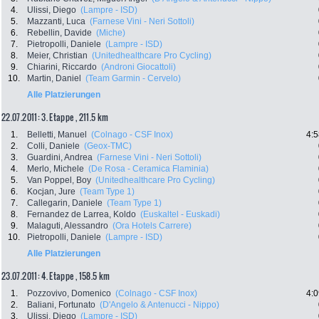
4.
Ulissi, Diego
(Lampre - ISD)
5.
Mazzanti, Luca
(Farnese Vini - Neri Sottoli)
6.
Rebellin, Davide
(Miche)
7.
Pietropolli, Daniele
(Lampre - ISD)
8.
Meier, Christian
(Unitedhealthcare Pro Cycling)
9.
Chiarini, Riccardo
(Androni Giocattoli)
10.
Martin, Daniel
(Team Garmin - Cervelo)
Alle Platzierungen
22.07.2011: 3. Etappe , 211.5 km
1.
Belletti, Manuel
(Colnago - CSF Inox)
4:5
2.
Colli, Daniele
(Geox-TMC)
3.
Guardini, Andrea
(Farnese Vini - Neri Sottoli)
4.
Merlo, Michele
(De Rosa - Ceramica Flaminia)
5.
Van Poppel, Boy
(Unitedhealthcare Pro Cycling)
6.
Kocjan, Jure
(Team Type 1)
7.
Callegarin, Daniele
(Team Type 1)
8.
Fernandez de Larrea, Koldo
(Euskaltel - Euskadi)
9.
Malaguti, Alessandro
(Ora Hotels Carrere)
10.
Pietropolli, Daniele
(Lampre - ISD)
Alle Platzierungen
23.07.2011: 4. Etappe , 158.5 km
1.
Pozzovivo, Domenico
(Colnago - CSF Inox)
4:0
2.
Baliani, Fortunato
(D'Angelo & Antenucci - Nippo)
3.
Ulissi, Diego
(Lampre - ISD)