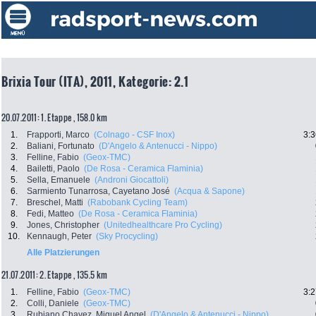
Brixia Tour (ITA), 2011, Kategorie: 2.1
20.07.2011: 1. Etappe , 158.0 km
1.
Frapporti, Marco
(Colnago - CSF Inox)
3:3
2.
Baliani, Fortunato
(D'Angelo & Antenucci - Nippo)
3.
Felline, Fabio
(Geox-TMC)
4.
Bailetti, Paolo
(De Rosa - Ceramica Flaminia)
5.
Sella, Emanuele
(Androni Giocattoli)
6.
Sarmiento Tunarrosa, Cayetano José
(Acqua & Sapone)
7.
Breschel, Matti
(Rabobank Cycling Team)
8.
Fedi, Matteo
(De Rosa - Ceramica Flaminia)
9.
Jones, Christopher
(Unitedhealthcare Pro Cycling)
10.
Kennaugh, Peter
(Sky Procycling)
Alle Platzierungen
21.07.2011: 2. Etappe , 135.5 km
1.
Felline, Fabio
(Geox-TMC)
3:2
2.
Colli, Daniele
(Geox-TMC)
3.
Rubiano Chavez, Miguel Angel
(D'Angelo & Antenucci - Nippo)