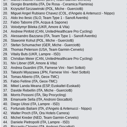
18.
Giorgio Brambilla (ITA, De Rosa - Ceramica Flaminia)
19.
Krzysztof Szczawinski (POL, Miche - Guerciotti)
20.
Miguel Angel Rubiano Chavez (COL, d'Angelo & Antenucci - Nippo)
21.
Aldo Ino Ilesic (SLO, Team Type 1 - Sanofi Aventis)
22.
Fabio Taborre (ITA, Acqua & Sapone)
23.
Volodymyr Bileka (UKR, Amore & Vita)
24.
Andrew Pinfold (CAN, UnitedHealthcare Pro Cycling)
25.
Alessandro Bazzana (ITA, Team Type 1 - Sanofi Aventis)
26.
Slawomir Kohut (POL, Miche - Guerciotti)
27.
Stefan Schumacher (GER, Miche - Guerciotti)
28.
Thomas Peterson (USA, Team Garmin-Cervelo)
29.
Vitaliy Buts (UKR, Lampre - ISD)
30.
Christian Meier (CAN, UnitedHealthcare Pro Cycling)
31.
Niv Libner (ISR, Amore & Vita)
32.
Andrea Guardini (ITA, Farnese Vini - Neri Sottoli)
33.
Takashi Miyazawa (JPN, Farnese Vini - Neri Sottoli)
34.
Tomas Alberio (ITA, Geox-TMC)
35.
Fabio Felline (ITA, Geox-TMC)
36.
Mikel Landa Meana (ESP, Euskaltel-Euskadi)
37.
Davide Rebellin (ITA, Miche - Guerciotti)
38.
Morris Possoni (ITA, Sky Procycling)
39.
Emanuele Sella (ITA, Androni Giocattoli)
40.
Diego Ulissi (ITA, Lampre - ISD)
41.
Fortunato Baliani (ITA, d'Angelo & Antenucci - Nippo)
42.
Walter Proch (ITA, Ora Hotels Carrera)
43.
Michel Kreder (NED, Team Garmin-Cervelo)
44.
Daniele Pietropolli (ITA, Lampre - ISD)
45.
Riccardo Chiarini (ITA, Androni Giocattoli)