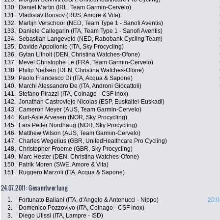
130.
Daniel Martin (IRL, Team Garmin-Cervelo)
131.
Vladislav Borisov (RUS, Amore & Vita)
132.
Martijn Verschoor (NED, Team Type 1 - Sanofi Aventis)
133.
Daniele Callegarin (ITA, Team Type 1 - Sanofi Aventis)
134.
Sebastian Langeveld (NED, Rabobank Cycling Team)
135.
Davide Appollonio (ITA, Sky Procycling)
136.
Gytan Lilholt (DEN, Christina Watches-Ofone)
137.
Mevel Christophe Le (FRA, Team Garmin-Cervelo)
138.
Philip Nielsen (DEN, Christina Watches-Ofone)
139.
Paolo Francesco Di (ITA, Acqua & Sapone)
140.
Marchi Alessandro De (ITA, Androni Giocattoli)
141.
Stefano Pirazzi (ITA, Colnago - CSF Inox)
142.
Jonathan Castroviejo Nicolas (ESP, Euskaltel-Euskadi)
143.
Cameron Meyer (AUS, Team Garmin-Cervelo)
144.
Kurt-Asle Arvesen (NOR, Sky Procycling)
145.
Lars Petter Nordhaug (NOR, Sky Procycling)
146.
Matthew Wilson (AUS, Team Garmin-Cervelo)
147.
Charles Wegelius (GBR, UnitedHealthcare Pro Cycling)
148.
Christopher Froome (GBR, Sky Procycling)
149.
Marc Hester (DEN, Christina Watches-Ofone)
150.
Patrik Moren (SWE, Amore & Vita)
151.
Ruggero Marzoli (ITA, Acqua & Sapone)
24.07.2011: Gesamtwertung
1.
Fortunato Baliani (ITA, d'Angelo & Antenucci - Nippo)
20:0
2.
Domenico Pozzovivo (ITA, Colnago - CSF Inox)
3.
Diego Ulissi (ITA, Lampre - ISD)