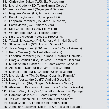
88.
Christopher Sutton (AUS, Sky Procycling)
3
89.
Michel Kreder (NED, Team Garmin-Cervelo)
3
90.
Andrea Masciarelli (ITA, Acqua & Sapone)
3
91.
Ruggero Marzoli (ITA, Acqua & Sapone)
4
92.
Balint Szeghalmi (HUN, Lampre - ISD)
4
93.
Leopoldo Rocchetti (ITA, Miche - Guerciotti)
4
94.
Patrik Moren (SWE, Amore & Vita)
4
95.
Kjell Carlström (FIN, Sky Procycling)
4
96.
Walter Proch (ITA, Ora Hotels Carrera)
4
97.
Kurt-Asle Arvesen (NOR, Sky Procycling)
4
98.
Takashi Miyazawa (JPN, Farnese Vini - Neri Sottoli)
4
99.
Slawomir Kohut (POL, Miche - Guerciotti)
4
100.
Javier Megias Leal (ESP, Team Type 1 - Sanofi Aventis)
4
101.
Pierre Cazaux (FRA, Euskaltel-Euskadi)
4
102.
Federico Rocchetti (ITA, De Rosa - Ceramica Flaminia)
4
103.
Giorgio Brambilla (ITA, De Rosa - Ceramica Flaminia)
4
104.
Murilo Antonio Fischer (BRA, Team Garmin-Cervelo)
4
105.
Alessandro Malaguti (ITA, Ora Hotels Carrera)
4
106.
Michael Reihs (DEN, Christina Watches-Ofone)
4
107.
Michele Merlo (ITA, De Rosa - Ceramica Flaminia)
4
108.
Marchi Alessandro De (ITA, Androni Giocattoli)
4
109.
Henry Frusto (ITA, d'Angelo & Antenucci - Nippo)
4
110.
Alessandro Bazzana (ITA, Team Type 1 - Sanofi Aventis)
4
111.
Charles Wegelius (GBR, UnitedHealthcare Pro Cycling)
4
112.
Cameron Meyer (AUS, Team Garmin-Cervelo)
4
113.
Jos Van Emden (NED, Rabobank Cycling Team)
4
114.
Oscar Gatto (ITA, Farnese Vini - Neri Sottoli)
4
115.
Jonathan Castroviejo Nicolas (ESP, Euskaltel-Euskadi)
4