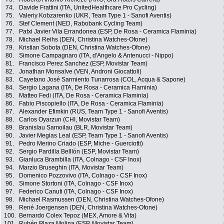
74.
Davide Frattini (ITA, UnitedHealthcare Pro Cycling)
75.
Valeriy Kobzarenko (UKR, Team Type 1 - Sanofi Aventis)
76.
Stef Clement (NED, Rabobank Cycling Team)
77.
Patxi Javier Vila Errandonea (ESP, De Rosa - Ceramica Flaminia)
78.
Michael Reihs (DEN, Christina Watches-Ofone)
79.
Kristian Sobota (DEN, Christina Watches-Ofone)
80.
Simone Campagnaro (ITA, d'Angelo & Antenucci - Nippo)
81.
Francisco Perez Sanchez (ESP, Movistar Team)
82.
Jonathan Monsalve (VEN, Androni Giocattoli)
83.
Cayetano José Sarmiento Tunarrosa (COL, Acqua & Sapone)
84.
Sergio Lagana (ITA, De Rosa - Ceramica Flaminia)
85.
Matteo Fedi (ITA, De Rosa - Ceramica Flaminia)
86.
Fabio Piscopiello (ITA, De Rosa - Ceramica Flaminia)
87.
Alexander Efimkin (RUS, Team Type 1 - Sanofi Aventis)
88.
Carlos Oyarzun (CHI, Movistar Team)
89.
Branislau Samoilau (BLR, Movistar Team)
90.
Javier Megias Leal (ESP, Team Type 1 - Sanofi Aventis)
91.
Pedro Merino Criado (ESP, Miche - Guerciotti)
92.
Sergio Pardilla Belllón (ESP, Movistar Team)
93.
Gianluca Brambilla (ITA, Colnago - CSF Inox)
94.
Marzio Bruseghin (ITA, Movistar Team)
95.
Domenico Pozzovivo (ITA, Colnago - CSF Inox)
96.
Simone Stortoni (ITA, Colnago - CSF Inox)
97.
Federico Canuti (ITA, Colnago - CSF Inox)
98.
Michael Rasmussen (DEN, Christina Watches-Ofone)
99.
René Joergensen (DEN, Christina Watches-Ofone)
100.
Bernardo Colex Tepoz (MEX, Amore & Vita)
101.
Rubén Plaza Molina (ESP, Movistar Team)