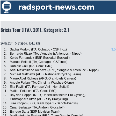
Brixia Tour (ITA), 2011, Kategorie: 2.1
24.07.2011: 5. Etappe , 164.6 km
1.
Sacha Modolo (ITA, Colnago - CSF Inox)
3:5
2.
Bernardo Rizzo (ITA, d'Angelo & Antenucci - Nippo)
3.
Koldo Fernandez (ESP, Euskaltel-Euskadi)
4.
Manuel Belletti (ITA, Colnago - CSF Inox)
5.
Daniele Colli (ITA, Geox-TMC)
6.
Ariel Maximiliano Richeze (ARG, d'Angelo & Antenucci - Nippo)
7.
Michael Matthews (AUS, Rabobank Cycling Team)
8.
Mauro Abel Richeze (ARG, Ora Hotels Carrera)
9.
Angelo Furlan (ITA, Christina Watches-Ofone)
10.
Elia Favilli (ITA, Farnese Vini - Neri Sottoli)
11.
Matteo Pelucchi (ITA, Geox-TMC)
12.
Boy Van Poppel (NED, UnitedHealthcare Pro Cycling)
13.
Christopher Sutton (AUS, Sky Procycling)
14.
Jure Kocjan (SLO, Team Type 1 - Sanofi Aventis)
15.
Omar Bertazzo (ITA, Androni Giocattoli)
16.
Enrique Sanz (ESP, Movistar Team)
17.
Murilo Antonio Fischer (BRA, Team Garmin-Cervelo)