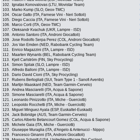
102.
Ignatas Konovalovas (LTU, Movistar Team)
103.
Marko Kump (SLO, Geox-TMC)
104.
Oscar Gatto (ITA, Farnese Vini - Neri Sottoli)
105.
Diego Caccia (ITA, Farnese Vini - Neri Sottoli)
106.
Marco Corti (ITA, Geox-TMC)
107.
Oleksandr Kvachuk (UKR, Lampre - ISD)
108.
Antonio Santoro (ITA, Androni Giocattoli)
109.
Jose Rodolfo Serpa Perez (COL, Androni Giocattoli)
110.
Jos Van Emden (NED, Rabobank Cycling Team)
111.
Enrico Magazzini (ITA, Lampre - ISD)
112.
Maarten Wynants (BEL, Rabobank Cycling Team)
113.
Kjell Carlström (FIN, Sky Procycling)
114.
Simon Spilak (SLO, Lampre - ISD)
115.
Alfredo Balloni (ITA, Lampre - ISD)
116.
Dario David Cioni (ITA, Sky Procycling)
117.
Rubens Bertogliati (SUI, Team Type 1 - Sanofi Aventis)
118.
Martijn Maaskant (NED, Team Garmin-Cervelo)
119.
Andrea Masciarelli (ITA, Acqua & Sapone)
120.
Simone Masciarelli (ITA, Acqua & Sapone)
121.
Leonardo Pinizzotto (ITA, Miche - Guerciotti)
122.
Leopoldo Rocchetti (ITA, Miche - Guerciotti)
123.
Miguel Minguez Ayala (ESP, Euskaltel-Euskadi)
124.
Jack Bobridge (AUS, Team Garmin-Cervelo)
125.
Carlos Alberto Betancourt Gomez (COL, Acqua & Sapone)
126.
Michele Gaia (ITA, Miche - Guerciotti)
127.
Giuseppe Muraglia (ITA, d'Angelo & Antenucci - Nippo)
128.
Francesco Ginanni (ITA, Androni Giocattoli)
129.
Morgan Schmitt (USA, UnitedHealthcare Pro Cycling)