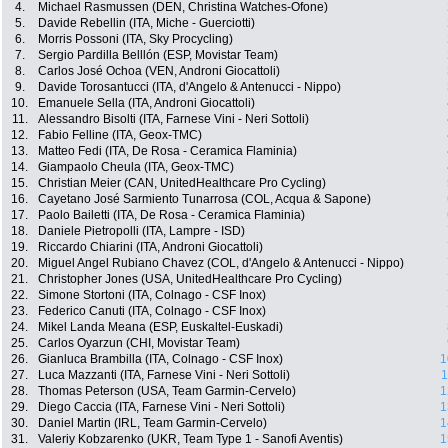
4.
Michael Rasmussen (DEN, Christina Watches-Ofone)
5.
Davide Rebellin (ITA, Miche - Guerciotti)
6.
Morris Possoni (ITA, Sky Procycling)
7.
Sergio Pardilla Belllón (ESP, Movistar Team)
8.
Carlos José Ochoa (VEN, Androni Giocattoli)
9.
Davide Torosantucci (ITA, d'Angelo & Antenucci - Nippo)
10.
Emanuele Sella (ITA, Androni Giocattoli)
11.
Alessandro Bisolti (ITA, Farnese Vini - Neri Sottoli)
12.
Fabio Felline (ITA, Geox-TMC)
13.
Matteo Fedi (ITA, De Rosa - Ceramica Flaminia)
14.
Giampaolo Cheula (ITA, Geox-TMC)
15.
Christian Meier (CAN, UnitedHealthcare Pro Cycling)
16.
Cayetano José Sarmiento Tunarrosa (COL, Acqua & Sapone)
17.
Paolo Bailetti (ITA, De Rosa - Ceramica Flaminia)
18.
Daniele Pietropolli (ITA, Lampre - ISD)
19.
Riccardo Chiarini (ITA, Androni Giocattoli)
20.
Miguel Angel Rubiano Chavez (COL, d'Angelo & Antenucci - Nippo)
21.
Christopher Jones (USA, UnitedHealthcare Pro Cycling)
22.
Simone Stortoni (ITA, Colnago - CSF Inox)
23.
Federico Canuti (ITA, Colnago - CSF Inox)
24.
Mikel Landa Meana (ESP, Euskaltel-Euskadi)
25.
Carlos Oyarzun (CHI, Movistar Team)
26.
Gianluca Brambilla (ITA, Colnago - CSF Inox)
1
27.
Luca Mazzanti (ITA, Farnese Vini - Neri Sottoli)
1
28.
Thomas Peterson (USA, Team Garmin-Cervelo)
1
29.
Diego Caccia (ITA, Farnese Vini - Neri Sottoli)
1
30.
Daniel Martin (IRL, Team Garmin-Cervelo)
1
31.
Valeriy Kobzarenko (UKR, Team Type 1 - Sanofi Aventis)
1