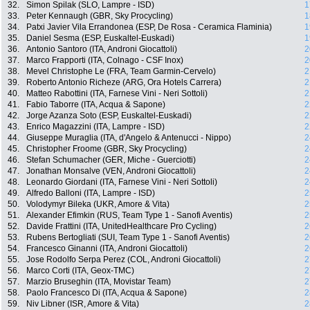
32.
Simon Spilak (SLO, Lampre - ISD)
1
33.
Peter Kennaugh (GBR, Sky Procycling)
1
34.
Patxi Javier Vila Errandonea (ESP, De Rosa - Ceramica Flaminia)
1
35.
Daniel Sesma (ESP, Euskaltel-Euskadi)
1
36.
Antonio Santoro (ITA, Androni Giocattoli)
2
37.
Marco Frapporti (ITA, Colnago - CSF Inox)
2
38.
Mevel Christophe Le (FRA, Team Garmin-Cervelo)
2
39.
Roberto Antonio Richeze (ARG, Ora Hotels Carrera)
2
40.
Matteo Rabottini (ITA, Farnese Vini - Neri Sottoli)
2
41.
Fabio Taborre (ITA, Acqua & Sapone)
2
42.
Jorge Azanza Soto (ESP, Euskaltel-Euskadi)
2
43.
Enrico Magazzini (ITA, Lampre - ISD)
2
44.
Giuseppe Muraglia (ITA, d'Angelo & Antenucci - Nippo)
2
45.
Christopher Froome (GBR, Sky Procycling)
2
46.
Stefan Schumacher (GER, Miche - Guerciotti)
2
47.
Jonathan Monsalve (VEN, Androni Giocattoli)
2
48.
Leonardo Giordani (ITA, Farnese Vini - Neri Sottoli)
2
49.
Alfredo Balloni (ITA, Lampre - ISD)
2
50.
Volodymyr Bileka (UKR, Amore & Vita)
2
51.
Alexander Efimkin (RUS, Team Type 1 - Sanofi Aventis)
2
52.
Davide Frattini (ITA, UnitedHealthcare Pro Cycling)
2
53.
Rubens Bertogliati (SUI, Team Type 1 - Sanofi Aventis)
2
54.
Francesco Ginanni (ITA, Androni Giocattoli)
2
55.
Jose Rodolfo Serpa Perez (COL, Androni Giocattoli)
2
56.
Marco Corti (ITA, Geox-TMC)
2
57.
Marzio Bruseghin (ITA, Movistar Team)
2
58.
Paolo Francesco Di (ITA, Acqua & Sapone)
2
59.
Niv Libner (ISR, Amore & Vita)
2