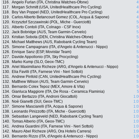
116.
Angelo Furlan (ITA, Christina Watches-Ofone)
4
117.
Morgan Schmitt (USA, UnitedHealthcare Pro Cycling)
4
118.
Boy Van Poppel (NED, UnitedHealthcare Pro Cycling)
4
119.
Carlos Alberto Betancourt Gomez (COL, Acqua & Sapone)
4
120.
Krzysztof Szczawinski (POL, Miche - Guerciotti)
5
121.
Alberto Contoli (ITA, Colnago - CSF Inox)
5
122.
Jack Bobridge (AUS, Team Garmin-Cervelo)
5
123.
Kristian Sobota (DEN, Christina Watches-Ofone)
5
124.
Michael Matthews (AUS, Rabobank Cycling Team)
5
125.
Simone Campagnaro (ITA, d'Angelo & Antenucci - Nippo)
5
126.
Enrique Sanz (ESP, Movistar Team)
5
127.
Davide Appollonio (ITA, Sky Procycling)
5
128.
Marko Kump (SLO, Geox-TMC)
5
129.
Ariel Maximiliano Richeze (ARG, d'Angelo & Antenucci - Nippo)
5
130.
Elia Favilli (ITA, Farnese Vini - Neri Sottoli)
5
131.
Andrew Pinfold (CAN, UnitedHealthcare Pro Cycling)
5
132.
Matthew Wilson (AUS, Team Garmin-Cervelo)
5
133.
Bernardo Colex Tepoz (MEX, Amore & Vita)
5
134.
Gianluca Maggiore (ITA, De Rosa - Ceramica Flaminia)
5
135.
Omar Bertazzo (ITA, Androni Giocattoli)
1:0
136.
Noè Gianetti (SUI, Geox-TMC)
1:0
137.
Simone Masciarelli (ITA, Acqua & Sapone)
1:0
138.
Leonardo Pinizzotto (ITA, Miche - Guerciotti)
1:0
139.
Sebastian Langeveld (NED, Rabobank Cycling Team)
1:0
140.
Tomas Alberio (ITA, Geox-TMC)
1:0
141.
Andrea Guardini (ITA, Farnese Vini - Neri Sottoli)
1:0
142.
Mauro Abel Richeze (ARG, Ora Hotels Carrera)
1:0
143.
Bernardo Rizzo (ITA, d'Angelo & Antenucci - Nippo)
1:0