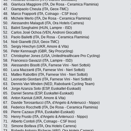
46.
Gianluca Maggiore (ITA, De Rosa - Ceramica Flaminia)
47.
Giampaolo Cheula (ITA, Geox-TMC)
48.
Marco Frapporti (ITA, Colnago - CSF Inox)
49.
Michele Merlo (ITA, De Rosa - Ceramica Flaminia)
50.
Alessandro Malaguti (ITA, Ora Hotels Carrera)
51.
Balint Szeghalmi (HUN, Lampre - ISD)
52.
Carlos José Ochoa (VEN, Androni Giocattoli)
53.
Paolo Bailetti (ITA, De Rosa - Ceramica Flaminia)
54.
Noè Gianetti (SUI, Geox-TMC)
55.
Sergiy Hrechyn (UKR, Amore & Vita)
56.
Peter Kennaugh (GBR, Sky Procycling)
57.
Christopher Jones (USA, UnitedHealthcare Pro Cycling)
58.
Francesco Gavazzi (ITA, Lampre - ISD)
59.
Alessandro Bisolti (ITA, Farnese Vini - Neri Sottoli)
60.
Luca Mazzanti (ITA, Farnese Vini - Neri Sottoli)
61.
Matteo Rabottini (ITA, Farnese Vini - Neri Sottoli)
62.
Leonardo Giordani (ITA, Farnese Vini - Neri Sottoli)
63.
Dennis Van Winden (NED, Rabobank Cycling Team)
64.
Jorge Azanza Soto (ESP, Euskaltel-Euskadi)
65.
Daniel Sesma (ESP, Euskaltel-Euskadi)
66.
Anton Kaniuk (UKR, Amore & Vita)
67.
Davide Torosantucci (ITA, d'Angelo & Antenucci - Nippo)
68.
Federico Rocchetti (ITA, De Rosa - Ceramica Flaminia)
69.
Pierre Cazaux (FRA, Euskaltel-Euskadi)
70.
Henry Frusto (ITA, d'Angelo & Antenucci - Nippo)
71.
Alberto Contoli (ITA, Colnago - CSF Inox)
72.
Simone Boifava (ITA, Ora Hotels Carrera)
73.
Roberto Antonio Richeze (ARG, Ora Hotels Carrera)