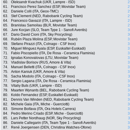
60.
Oleksandr Kvachuk (UKR, Lampre - ISD)
2
61.
Francisco Perez Sanchez (ESP, Movistar Team)
2
62.
Daniele Colli (ITA, Geox-TMC)
2
63.
Stef Clement (NED, Rabobank Cycling Team)
2
64.
Francesco Gavazzi (ITA, Lampre - ISD)
2
65.
Branislau Samoilau (BLR, Movistar Team)
2
66.
Jure Kocjan (SLO, Team Type 1 - Sanofi Aventis)
3
67.
Dario David Cioni (ITA, Sky Procycling)
3
68.
Rubén Plaza Molina (ESP, Movistar Team)
3
69.
Stefano Pirazzi (ITA, Colnago - CSF Inox)
3
70.
Miguel Minguez Ayala (ESP, Euskaltel-Euskadi)
3
71.
Fabio Piscopiello (ITA, De Rosa - Ceramica Flaminia)
3
72.
Ignatas Konovalovas (LTU, Movistar Team)
3
73.
Vladislav Borisov (RUS, Amore & Vita)
3
74.
Manuel Belletti (ITA, Colnago - CSF Inox)
3
75.
Anton Kaniuk (UKR, Amore & Vita)
3
76.
Sacha Modolo (ITA, Colnago - CSF Inox)
3
77.
Sergio Lagana (ITA, De Rosa - Ceramica Flaminia)
3
78.
Vitaliy Buts (UKR, Lampre - ISD)
3
79.
Maarten Wynants (BEL, Rabobank Cycling Team)
3
80.
Koldo Fernandez (ESP, Euskaltel-Euskadi)
3
81.
Dennis Van Winden (NED, Rabobank Cycling Team)
3
82.
Michele Gaia (ITA, Miche - Guerciotti)
3
83.
Simone Boifava (ITA, Ora Hotels Carrera)
3
84.
Pedro Merino Criado (ESP, Miche - Guerciotti)
3
85.
Lars Petter Nordhaug (NOR, Sky Procycling)
3
86.
Daniele Callegarin (ITA, Team Type 1 - Sanofi Aventis)
3
87.
René Joergensen (DEN, Christina Watches-Ofone)
3