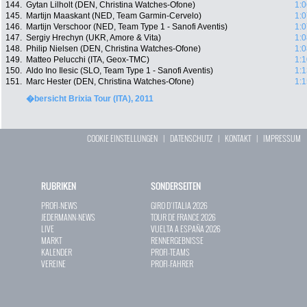
144.
Gytan Lilholt (DEN, Christina Watches-Ofone)
1:0
145.
Martijn Maaskant (NED, Team Garmin-Cervelo)
1:0
146.
Martijn Verschoor (NED, Team Type 1 - Sanofi Aventis)
1:0
147.
Sergiy Hrechyn (UKR, Amore & Vita)
1:0
148.
Philip Nielsen (DEN, Christina Watches-Ofone)
1:0
149.
Matteo Pelucchi (ITA, Geox-TMC)
1:1
150.
Aldo Ino Ilesic (SLO, Team Type 1 - Sanofi Aventis)
1:1
151.
Marc Hester (DEN, Christina Watches-Ofone)
1:1
�bersicht Brixia Tour (ITA), 2011
COOKIE EINSTELLUNGEN
|
DATENSCHUTZ
|
KONTAKT
|
IMPRESSUM
RUBRIKEN
SONDERSEITEN
PROFI-NEWS
GIRO D`ITALIA 2026
JEDERMANN-NEWS
TOUR DE FRANCE 2026
LIVE
VUELTA A ESPAÑA 2026
MARKT
RENNERGEBNISSE
KALENDER
PROFI-TEAMS
VEREINE
PROFI-FAHRER