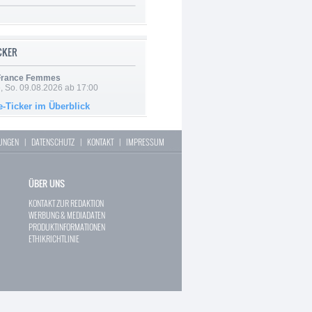
ICKER
 France Femmes
, So. 09.08.2026 ab 17:00
e-Ticker im Überblick
LUNGEN
|
DATENSCHUTZ
|
KONTAKT
|
IMPRESSUM
ÜBER UNS
KONTAKT ZUR REDAKTION
WERBUNG & MEDIADATEN
PRODUKTINFORMATIONEN
ETHIKRICHTLINIE