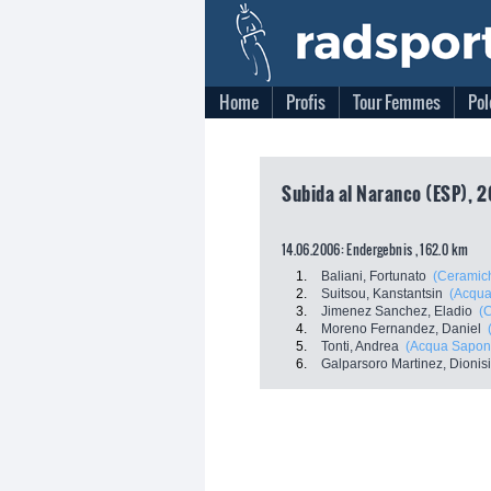
Home
Profis
Tour Femmes
Pol
Subida al Naranco (ESP), 2
14.06.2006: Endergebnis , 162.0 km
1.
Baliani, Fortunato
(Ceramich
2.
Suitsou, Kanstantsin
(Acqu
3.
Jimenez Sanchez, Eladio
(
4.
Moreno Fernandez, Daniel
5.
Tonti, Andrea
(Acqua Sapon
6.
Galparsoro Martinez, Dionis