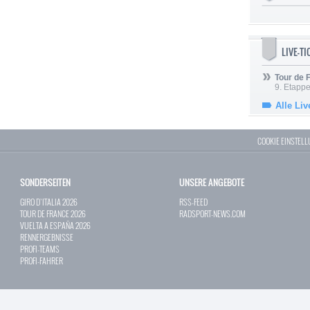
LIVE-T
Tour de
9. Etappe
Alle Liv
COOKIE EINSTEL
SONDERSEITEN
UNSERE ANGEBOTE
GIRO D`ITALIA 2026
RSS-FEED
TOUR DE FRANCE 2026
RADSPORT-NEWS.COM
VUELTA A ESPAÑA 2026
RENNERGEBNISSE
PROFI-TEAMS
PROFI-FAHRER