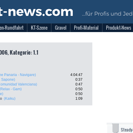
en-Rundfahrt
KT-Szene
Gravel
Profi-Material
Produkt-News
006, Kategorie: 1.1
e Panaria - Navigare)
4:04:47
a Sapone)
0:37
Comunidad Valenciana)
0:47
(Relax - Gam)
0:50
e)
0:50
io
(Kaiku)
1:09
Steady